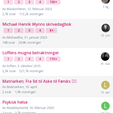
1
2
3
4
136
Av
Maskinfører
,
12. februar 2023
2,7k
svar
112,2k
visninger
Michael Henrik Wynns skrivedagbok
1
2
3
4
8
Av
Michaelhe
,
31. januar 2023
148
svar
29,8k
visninger
Loffens mugne betraktninger
1
2
3
4
115
Av
loffen
,
3. oktober 2015
2,3k
svar
221,7k
visninger
Matriarken; Fra Ild til Aske til Føniks 🐦‍🔥
Av
Matriarken
,
10. april
2
svar
1,9k
visninger
Psykisk helse
Av
Madebyme94
,
16. februar 2020
1
svar
2,7k
visninger