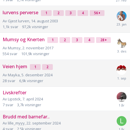
lurvens perverse
1
2
3
4
56
Av
Gjest lurven
,
14. august 2003
1,1k
svar
97,2k
visninger
Mumsy og Knerten
1
2
3
4
28
Av
Mumsy
,
2. november 2017
554
svar
101,9k
visninger
Veien hjem
1
2
Av
Mayka
,
5. desember 2024
28
svar
6,9k
visninger
Livskrefter
Av
Lipstick
,
7. april 2024
7
svar
3,7k
visninger
Brudd med barnefar..
Av
lille_myyy
,
22. september 2024
4
svar
2,5k
visninger