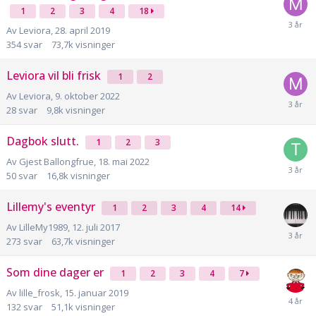
1
2
3
4
18
Av
Leviora
,
28. april 2019
354
svar
73,7k
visninger
Leviora vil bli frisk
1
2
Av
Leviora
,
9. oktober 2022
28
svar
9,8k
visninger
Dagbok slutt.
1
2
3
Av
Gjest Ballongfrue
,
18. mai 2022
50
svar
16,8k
visninger
Lillemy's eventyr
1
2
3
4
14
Av
LilleMy1989
,
12. juli 2017
273
svar
63,7k
visninger
Som dine dager er
1
2
3
4
7
Av
lille_frosk
,
15. januar 2019
132
svar
51,1k
visninger