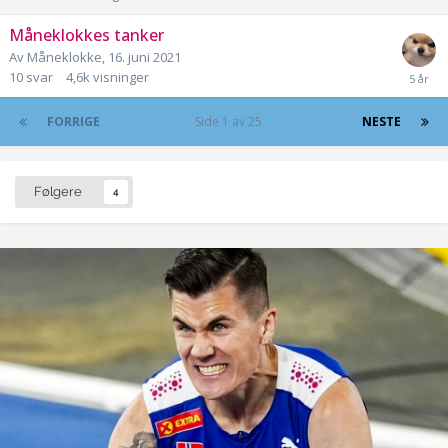
Måneklokkes tanker
Av
Måneklokke
,
16. juni 2021
10
svar
4,6k
visninger
FORRIGE
Side 1 av 25
NESTE
Følgere
4