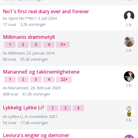
No1's first real diary ever and forever
Av
Gjest No1*No1
,
3. juli 2024
17
svar
3,2k
visninger
Millimanis drømmetyll
1
2
3
4
5
Av
Millimani
,
23. januar 2014
90
svar
55,3k
visninger
MarianneE og takknemlighetene
1
2
3
4
22
Av
MarianneE
,
28. februar 2020
438
svar
61,3k
visninger
Lykkelig Lykke Li?
1
2
3
Av
Lykke Li
,
4. november 2021
56
svar
17,6k
visninger
Leviora's engler og demoner