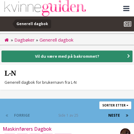
Generell dagbok
»
Dagbøker
»
Generell dagbok
Vil du være med på bakrommet?
L-N
Generell dagbok for brukernavn fra L-N
SORTER ETTER
FORRIGE
Side 1 av 25
NESTE
Maskinførers Dagbok