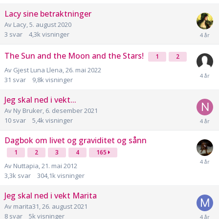
Lacy sine betraktninger
Av
Lacy
,
5. august 2020
3
svar
4,3k
visninger
The Sun and the Moon and the Stars!
1
2
Av
Gjest Luna Llena
,
26. mai 2022
31
svar
9,8k
visninger
Jeg skal ned i vekt...
Av
Ny Bruker
,
6. desember 2021
10
svar
5,4k
visninger
Dagbok om livet og graviditet og sånn
1
2
3
4
165
Av
Nuttapia
,
21. mai 2012
3,3k
svar
304,1k
visninger
Jeg skal ned i vekt Marita
Av
marita31
,
26. august 2021
8
svar
5k
visninger