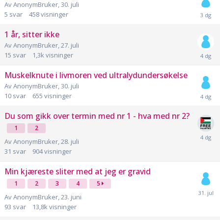
Av
AnonymBruker
,
30. juli
5
svar
458
visninger
1 år, sitter ikke
Av
AnonymBruker
,
27. juli
15
svar
1,3k
visninger
Muskelknute i livmoren ved ultralydundersøkelse
Av
AnonymBruker
,
30. juli
10
svar
655
visninger
Du som gikk over termin med nr 1 - hva med nr 2?
1
2
Av
AnonymBruker
,
28. juli
31
svar
904
visninger
Min kjæreste sliter med at jeg er gravid
1
2
3
4
5
Av
AnonymBruker
,
23. juni
93
svar
13,8k
visninger