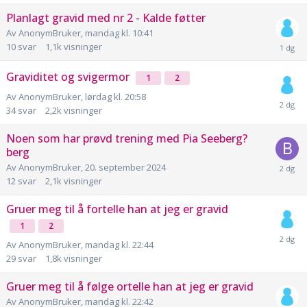
Planlagt gravid med nr 2 - Kalde føtter
Av
AnonymBruker
,
mandag kl. 10:41
10
svar
1,1k
visninger
Graviditet og svigermor
1
2
Av
AnonymBruker
,
lørdag kl. 20:58
34
svar
2,2k
visninger
Noen som har prøvd trening med Pia Seeberg?
berg
Av
AnonymBruker
,
20. september 2024
12
svar
2,1k
visninger
Gruer meg til å fortelle han at jeg er gravid
1
2
Av
AnonymBruker
,
mandag kl. 22:44
29
svar
1,8k
visninger
Gruer meg til å følge ortelle han at jeg er gravid
Av
AnonymBruker
,
mandag kl. 22:42