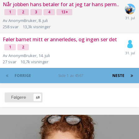
Når jobben hans betaler for at jeg tar hans perm..
1
2
3
4
13
Av
AnonymBruker
,
8. juli
258
svar
13,3k
visninger
Føler barnet mitt er annerledes, og ingen ser det
1
2
Av
AnonymBruker
,
14. juli
27
svar
10,7k
visninger
FORRIGE
Side 1 av 4567
NESTE
Følgere
58