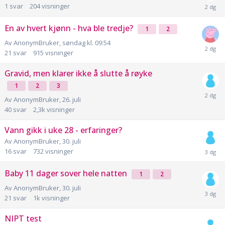
1
svar
204
visninger
En av hvert kjønn - hva ble tredje?
1
2
Av
AnonymBruker
,
søndag kl. 09:54
21
svar
915
visninger
Gravid, men klarer ikke å slutte å røyke
1
2
3
Av
AnonymBruker
,
26. juli
40
svar
2,3k
visninger
Vann gikk i uke 28 - erfaringer?
Av
AnonymBruker
,
30. juli
16
svar
732
visninger
Baby 11 dager sover hele natten
1
2
Av
AnonymBruker
,
30. juli
21
svar
1k
visninger
NIPT test