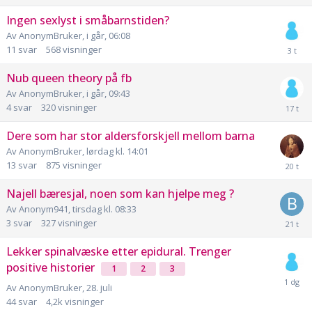
Ingen sexlyst i småbarnstiden?
Av
AnonymBruker
,
i går, 06:08
11
svar
568
visninger
Nub queen theory på fb
Av
AnonymBruker
,
i går, 09:43
4
svar
320
visninger
Dere som har stor aldersforskjell mellom barna
Av
AnonymBruker
,
lørdag kl. 14:01
13
svar
875
visninger
Najell bæresjal, noen som kan hjelpe meg ?
Av
Anonym941
,
tirsdag kl. 08:33
3
svar
327
visninger
Lekker spinalvæske etter epidural. Trenger
positive historier
1
2
3
Av
AnonymBruker
,
28. juli
44
svar
4,2k
visninger