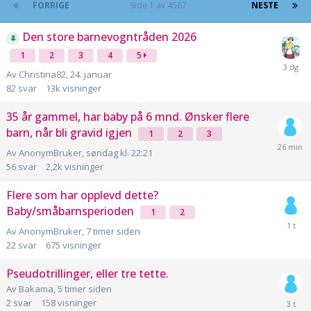
FORRIGE
Side 1 av 4567
NESTE
Den store barnevogntråden 2026
1
2
3
4
5
Av
Christina82
,
24. januar
82
svar
13k
visninger
35 år gammel, har baby på 6 mnd. Ønsker flere
barn, når bli gravid igjen
1
2
3
Av
AnonymBruker
,
søndag kl. 22:21
56
svar
2,2k
visninger
Flere som har opplevd dette?
Baby/småbarnsperioden
1
2
Av
AnonymBruker
,
7 timer siden
22
svar
675
visninger
Pseudotrillinger, eller tre tette.
Av
Bakama
,
5 timer siden
2
svar
158
visninger