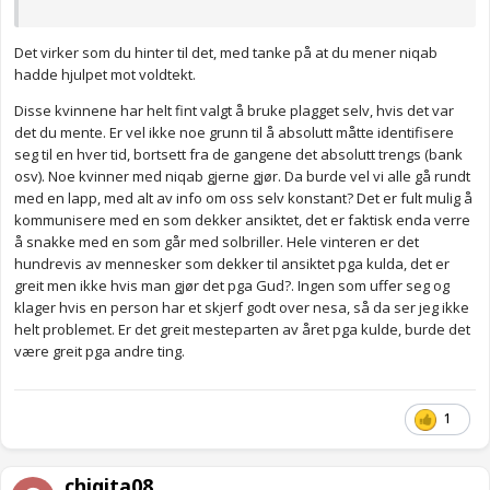
Det virker som du hinter til det, med tanke på at du mener niqab
hadde hjulpet mot voldtekt.
Disse kvinnene har helt fint valgt å bruke plagget selv, hvis det var
det du mente. Er vel ikke noe grunn til å absolutt måtte identifisere
seg til en hver tid, bortsett fra de gangene det absolutt trengs (bank
osv). Noe kvinner med niqab gjerne gjør. Da burde vel vi alle gå rundt
med en lapp, med alt av info om oss selv konstant? Det er fult mulig å
kommunisere med en som dekker ansiktet, det er faktisk enda verre
å snakke med en som går med solbriller. Hele vinteren er det
hundrevis av mennesker som dekker til ansiktet pga kulda, det er
greit men ikke hvis man gjør det pga Gud?. Ingen som uffer seg og
klager hvis en person har et skjerf godt over nesa, så da ser jeg ikke
helt problemet. Er det greit mesteparten av året pga kulde, burde det
være greit pga andre ting.
1
chiqita08