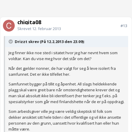
chiqita08
#13
Skrevet
12. februar 2013
Drizzt skrev (På 12.2.2013 den 23.09):
Jeg finner ikke noe sted i sitatet hvor jeg har nevnt hvem som
voldtar. Kan du vise meg hvor det står om det?
Når det gjelder nonner, de har valgt for seg å leve isolert fra
samfunnet. Det er ikke tilfellet her.
Samfunnet bygger på tillit og åpenhet. All slags heldekkende
plagg skal være greit bare når omstendighetene krever det og
man skal absolutt ikke bli identifisert (her tenker jeg f.eks. på
spesialstyrker som går med finlandshette når de er på oppdrag).
Som arbeidsgiver ville jeg være veldig skeptisk til folk som
dekker ansiktet sitt hele tiden i det offentlige og vil ikke ansette
personen av den grunn, uansett hvor kvalifisert han eller hun
måtte være.