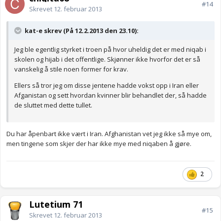
#14
Skrevet
12. februar 2013
kat-e skrev (På 12.2.2013 den 23.10):
Jeg ble egentlig styrket i troen på hvor uheldig det er med niqab i
skolen og hijab i det offentlige. Skjønner ikke hvorfor det er så
vanskelig å stile noen former for krav.
Ellers så tror jeg om disse jentene hadde vokst opp i Iran eller
Afganistan og sett hvordan kvinner blir behandlet der, så hadde
de sluttet med dette tullet.
Du har åpenbart ikke vært i Iran. Afghanistan vet jeg ikke så mye om,
men tingene som skjer der har ikke mye med niqaben å gjøre.
2
Lutetium 71
#15
Skrevet
12. februar 2013