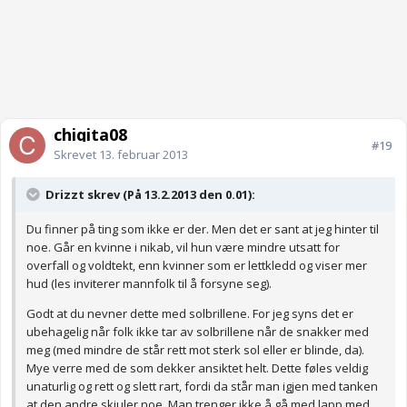
chiqita08
#19
Skrevet
13. februar 2013
Drizzt skrev (På 13.2.2013 den 0.01):
Du finner på ting som ikke er der. Men det er sant at jeg hinter til
noe. Går en kvinne i nikab, vil hun være mindre utsatt for
overfall og voldtekt, enn kvinner som er lettkledd og viser mer
hud (les inviterer mannfolk til å forsyne seg).
Godt at du nevner dette med solbrillene. For jeg syns det er
ubehagelig når folk ikke tar av solbrillene når de snakker med
meg (med mindre de står rett mot sterk sol eller er blinde, da).
Mye verre med de som dekker ansiktet helt. Dette føles veldig
unaturlig og rett og slett rart, fordi da står man igjen med tanken
at den andre skjuler noe. Man trenger ikke å gå med lapp med