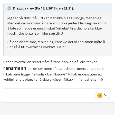
Drizzt skrev (På 12.2.2013 den 21.21):
Jeg ser på NRK1 nå ... Nikab har ikke plass i Norge, mener jeg.
Men det var morsomt å høre at norske jenter kler seg i nikab for
å late som at de er muslimske? Virkelig? Fins det norske ikke-
muslimske jenter som kler seg slikt?
På den andre side, tenker jeg, kanskje det blir en smart måte å
unngå å bli overfalt og voldtatt i Oslo?
Det er ihverfall en smart måte å rane banken på. Alle tenker
ransmann
om de ser noen i finlandshette, mens en person i
nikab bare trigger "eksotisk bankkunde". Nikab er dessuten ett
veldig hendig plagg for å skjule våpen. Nikab - finlandshette: 1-0
5