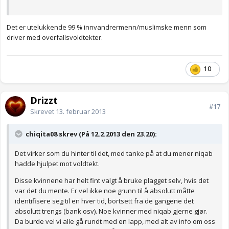
Det er utelukkende 99 % innvandrermenn/muslimske menn som
driver med overfallsvoldtekter.
10
Drizzt
#17
Skrevet
13. februar 2013
chiqita08 skrev (På 12.2.2013 den 23.20):
Det virker som du hinter til det, med tanke på at du mener niqab
hadde hjulpet mot voldtekt.
Disse kvinnene har helt fint valgt å bruke plagget selv, hvis det
var det du mente. Er vel ikke noe grunn til å absolutt måtte
identifisere seg til en hver tid, bortsett fra de gangene det
absolutt trengs (bank osv). Noe kvinner med niqab gjerne gjør.
Da burde vel vi alle gå rundt med en lapp, med alt av info om oss