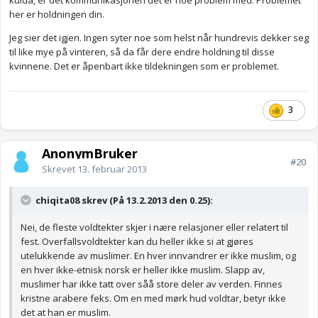
kulda, er det kommunikasjonen det er noe problem med. Problemet
her er holdningen din.
Jeg sier det igjen. Ingen syter noe som helst når hundrevis dekker seg
til like mye på vinteren, så da får dere endre holdning til disse
kvinnene. Det er åpenbart ikke tildekningen som er problemet.
3
AnonymBruker
#20
Skrevet
13. februar 2013
chiqita08 skrev (På 13.2.2013 den 0.25):
Nei, de fleste voldtekter skjer i nære relasjoner eller relatert til
fest. Overfallsvoldtekter kan du heller ikke si at gjøres
utelukkende av muslimer. En hver innvandrer er ikke muslim, og
en hver ikke-etnisk norsk er heller ikke muslim. Slapp av,
muslimer har ikke tatt over såå store deler av verden. Finnes
kristne arabere feks. Om en med mørk hud voldtar, betyr ikke
det at han er muslim.