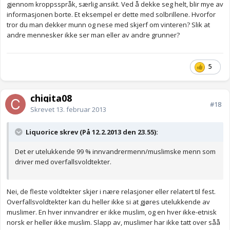
gjennom kroppsspråk, særlig ansikt. Ved å dekke seg helt, blir mye av
informasjonen borte. Et eksempel er dette med solbrillene. Hvorfor
tror du man dekker munn og nese med skjerf om vinteren? Slik at
andre mennesker ikke ser man eller av andre grunner?
5
chiqita08
#18
Skrevet
13. februar 2013
Liquorice skrev (På 12.2.2013 den 23.55):
Det er utelukkende 99 % innvandrermenn/muslimske menn som
driver med overfallsvoldtekter.
Nei, de fleste voldtekter skjer i nære relasjoner eller relatert til fest.
Overfallsvoldtekter kan du heller ikke si at gjøres utelukkende av
muslimer. En hver innvandrer er ikke muslim, og en hver ikke-etnisk
norsk er heller ikke muslim. Slapp av, muslimer har ikke tatt over såå