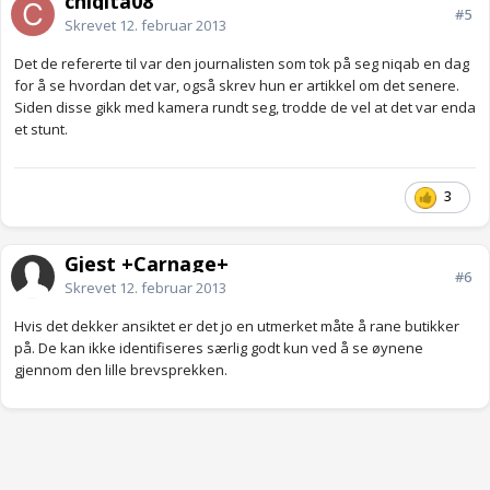
chiqita08
#5
Skrevet
12. februar 2013
Det de refererte til var den journalisten som tok på seg niqab en dag
for å se hvordan det var, også skrev hun er artikkel om det senere.
Siden disse gikk med kamera rundt seg, trodde de vel at det var enda
et stunt.
3
Gjest +Carnage+
#6
Skrevet
12. februar 2013
Hvis det dekker ansiktet er det jo en utmerket måte å rane butikker
på. De kan ikke identifiseres særlig godt kun ved å se øynene
gjennom den lille brevsprekken.