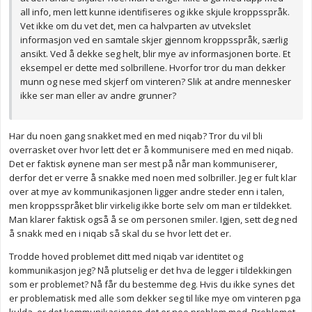
all info, men lett kunne identifiseres og ikke skjule kroppsspråk.
Vet ikke om du vet det, men ca halvparten av utvekslet
informasjon ved en samtale skjer gjennom kroppsspråk, særlig
ansikt. Ved å dekke seg helt, blir mye av informasjonen borte. Et
eksempel er dette med solbrillene. Hvorfor tror du man dekker
munn og nese med skjerf om vinteren? Slik at andre mennesker
ikke ser man eller av andre grunner?
Har du noen gang snakket med en med niqab? Tror du vil bli
overrasket over hvor lett det er å kommunisere med en med niqab.
Det er faktisk øynene man ser mest på når man kommuniserer,
derfor det er verre å snakke med noen med solbriller. Jeg er fult klar
over at mye av kommunikasjonen ligger andre steder enn i talen,
men kroppsspråket blir virkelig ikke borte selv om man er tildekket.
Man klarer faktisk også å se om personen smiler. Igjen, sett deg ned
å snakk med en i niqab så skal du se hvor lett det er.
Trodde hoved problemet ditt med niqab var identitet og
kommunikasjon jeg? Nå plutselig er det hva de legger i tildekkingen
som er problemet? Nå får du bestemme deg. Hvis du ikke synes det
er problematisk med alle som dekker seg til like mye om vinteren pga