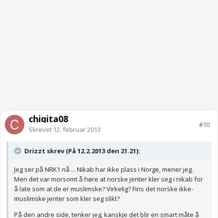
chiqita08
#10
Skrevet
12. februar 2013
Drizzt skrev (På 12.2.2013 den 21.21):
Jeg ser på NRK1 nå ... Nikab har ikke plass i Norge, mener jeg.
Men det var morsomt å høre at norske jenter kler seg i nikab for
å late som at de er muslimske? Virkelig? Fins det norske ikke-
muslimske jenter som kler seg slikt?
På den andre side, tenker jeg, kanskje det blir en smart måte å