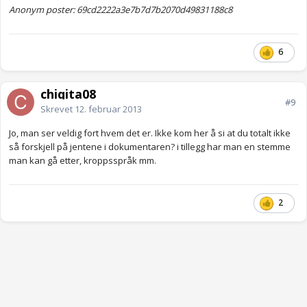
Anonym poster: 69cd2222a3e7b7d7b2070d49831188c8
6
chiqita08
#9
Skrevet
12. februar 2013
Jo, man ser veldig fort hvem det er. Ikke kom her å si at du totalt ikke
så forskjell på jentene i dokumentaren? i tillegg har man en stemme
man kan gå etter, kroppsspråk mm.
2