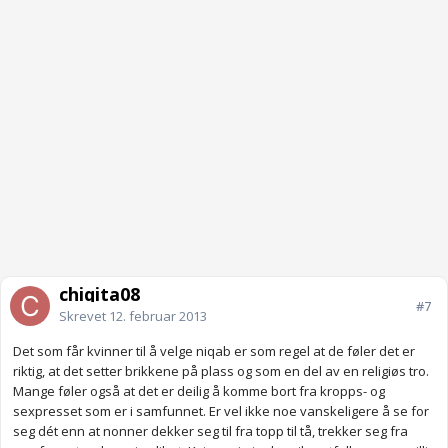
chiqita08
#7
Skrevet
12. februar 2013
Det som får kvinner til å velge niqab er som regel at de føler det er
riktig, at det setter brikkene på plass og som en del av en religiøs tro.
Mange føler også at det er deilig å komme bort fra kropps- og
sexpresset som er i samfunnet. Er vel ikke noe vanskeligere å se for
seg dét enn at nonner dekker seg til fra topp til tå, trekker seg fra