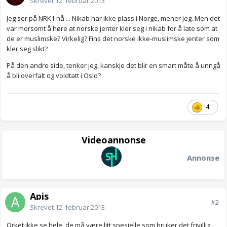
Skrevet
12. februar 2013
Jeg ser på NRK1 nå ... Nikab har ikke plass i Norge, mener jeg. Men det
var morsomt å høre at norske jenter kler seg i nikab for å late som at
de er muslimske? Virkelig? Fins det norske ikke-muslimske jenter som
kler seg slikt?
På den andre side, tenker jeg, kanskje det blir en smart måte å unngå
å bli overfalt og voldtatt i Oslo?
4
Videoannonse
Annonse
Apis
#2
Skrevet
12. februar 2013
Orket ikke se hele, de må være litt spesielle som bruker det frivillig.