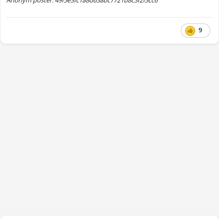
Anonym poster: 49f5e3fc1a8d63abc7721b8c3f2f3cc6
9