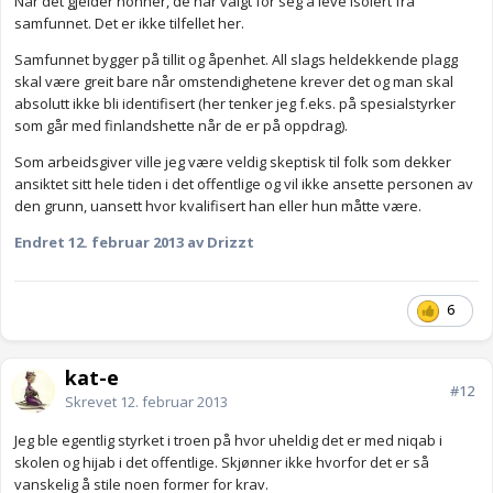
Når det gjelder nonner, de har valgt for seg å leve isolert fra
samfunnet. Det er ikke tilfellet her.
Samfunnet bygger på tillit og åpenhet. All slags heldekkende plagg
skal være greit bare når omstendighetene krever det og man skal
absolutt ikke bli identifisert (her tenker jeg f.eks. på spesialstyrker
som går med finlandshette når de er på oppdrag).
Som arbeidsgiver ville jeg være veldig skeptisk til folk som dekker
ansiktet sitt hele tiden i det offentlige og vil ikke ansette personen av
den grunn, uansett hvor kvalifisert han eller hun måtte være.
Endret
12. februar 2013
av Drizzt
6
kat-e
#12
Skrevet
12. februar 2013
Jeg ble egentlig styrket i troen på hvor uheldig det er med niqab i
skolen og hijab i det offentlige. Skjønner ikke hvorfor det er så
vanskelig å stile noen former for krav.