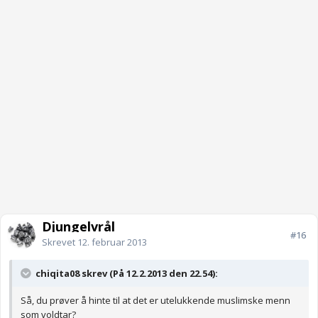
Djungelvrål
#16
Skrevet
12. februar 2013
chiqita08 skrev (På 12.2.2013 den 22.54):
Så, du prøver å hinte til at det er utelukkende muslimske menn
som voldtar?