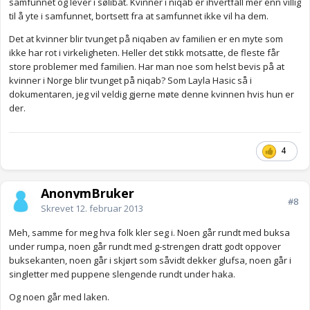
samfunnet og lever i sølibat. Kvinner i niqab er ihvertfall mer enn villig
til å yte i samfunnet, bortsett fra at samfunnet ikke vil ha dem.
Det at kvinner blir tvunget på niqaben av familien er en myte som
ikke har rot i virkeligheten. Heller det stikk motsatte, de fleste får
store problemer med familien. Har man noe som helst bevis på at
kvinner i Norge blir tvunget på niqab? Som Layla Hasic så i
dokumentaren, jeg vil veldig gjerne møte denne kvinnen hvis hun er
der.
4
AnonymBruker
#8
Skrevet
12. februar 2013
Meh, samme for meg hva folk kler seg i. Noen går rundt med buksa
under rumpa, noen går rundt med g-strengen dratt godt oppover
buksekanten, noen går i skjørt som såvidt dekker glufsa, noen går i
singletter med puppene slengende rundt under haka.
Og noen går med laken.