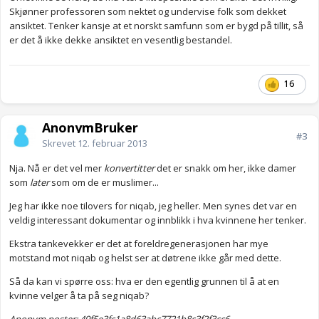
Skjønner professoren som nektet og undervise folk som dekket
ansiktet. Tenker kansje at et norskt samfunn som er bygd på tillit, så
er det å ikke dekke ansiktet en vesentlig bestandel.
16
AnonymBruker
#3
Skrevet
12. februar 2013
Nja. Nå er det vel mer
konvertitter
det er snakk om her, ikke damer
som
later
som om de er muslimer...
Jeg har ikke noe tilovers for niqab, jeg heller. Men synes det var en
veldig interessant dokumentar og innblikk i hva kvinnene her tenker.
Ekstra tankevekker er det at foreldregenerasjonen har mye
motstand mot niqab og helst ser at døtrene ikke går med dette.
Så da kan vi spørre oss: hva er den egentlig grunnen til å at en
kvinne velger å ta på seg niqab?