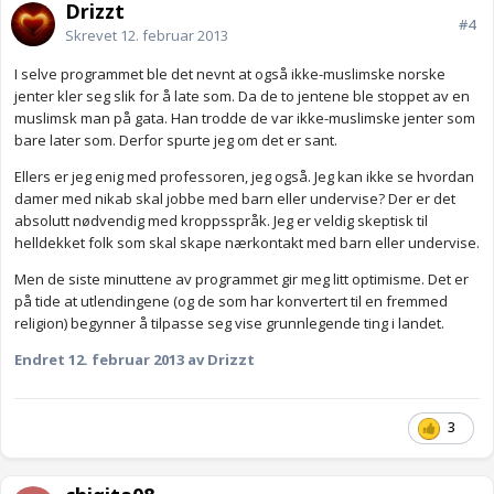
Drizzt
#4
Skrevet
12. februar 2013
I selve programmet ble det nevnt at også ikke-muslimske norske
jenter kler seg slik for å late som. Da de to jentene ble stoppet av en
muslimsk man på gata. Han trodde de var ikke-muslimske jenter som
bare later som. Derfor spurte jeg om det er sant.
Ellers er jeg enig med professoren, jeg også. Jeg kan ikke se hvordan
damer med nikab skal jobbe med barn eller undervise? Der er det
absolutt nødvendig med kroppsspråk. Jeg er veldig skeptisk til
helldekket folk som skal skape nærkontakt med barn eller undervise.
Men de siste minuttene av programmet gir meg litt optimisme. Det er
på tide at utlendingene (og de som har konvertert til en fremmed
religion) begynner å tilpasse seg vise grunnlegende ting i landet.
Endret
12. februar 2013
av Drizzt
3