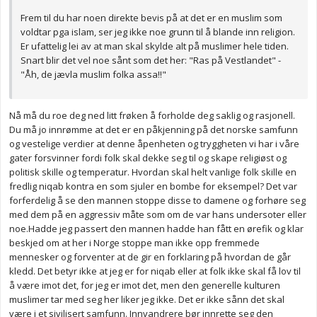
Frem til du har noen direkte bevis på at det er en muslim som
voldtar pga islam, ser jeg ikke noe grunn til å blande inn religion.
Er ufattelig lei av at man skal skylde alt på muslimer hele tiden.
Snart blir det vel noe sånt som det her: "Ras på Vestlandet" -
"Åh, de jævla muslim folka assa!!"
Nå må du roe deg ned litt frøken å forholde deg saklig og rasjonell.
Du må jo innrømme at det er en påkjenning på det norske samfunn
og vestelige verdier at denne åpenheten og tryggheten vi har i våre
gater forsvinner fordi folk skal dekke seg til og skape religiøst og
politisk skille og temperatur. Hvordan skal helt vanlige folk skille en
fredlig niqab kontra en som sjuler en bombe for eksempel? Det var
forferdelig å se den mannen stoppe disse to damene og forhøre seg
med dem på en aggressiv måte som om de var hans undersoter eller
noe.Hadde jeg passert den mannen hadde han fått en ørefik og klar
beskjed om at her i Norge stoppe man ikke opp fremmede
mennesker og forventer at de gir en forklaring på hvordan de går
kledd. Det betyr ikke at jeg er for niqab eller at folk ikke skal få lov til
å være imot det, for jeg er imot det, men den generelle kulturen
muslimer tar med seg her liker jeg ikke. Det er ikke sånn det skal
være i et sivilisert samfunn. Innvandrere bør innrette seg den