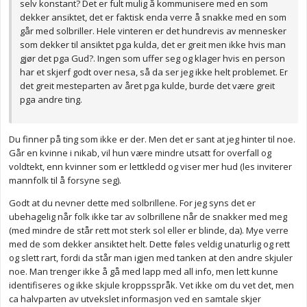
selv konstant? Det er fult mulig å kommunisere med en som
dekker ansiktet, det er faktisk enda verre å snakke med en som
går med solbriller. Hele vinteren er det hundrevis av mennesker
som dekker til ansiktet pga kulda, det er greit men ikke hvis man
gjør det pga Gud?. Ingen som uffer seg og klager hvis en person
har et skjerf godt over nesa, så da ser jeg ikke helt problemet. Er
det greit mesteparten av året pga kulde, burde det være greit
pga andre ting.
Du finner på ting som ikke er der. Men det er sant at jeg hinter til noe.
Går en kvinne i nikab, vil hun være mindre utsatt for overfall og
voldtekt, enn kvinner som er lettkledd og viser mer hud (les inviterer
mannfolk til å forsyne seg).
Godt at du nevner dette med solbrillene. For jeg syns det er
ubehagelig når folk ikke tar av solbrillene når de snakker med meg
(med mindre de står rett mot sterk sol eller er blinde, da). Mye verre
med de som dekker ansiktet helt. Dette føles veldig unaturlig og rett
og slett rart, fordi da står man igjen med tanken at den andre skjuler
noe. Man trenger ikke å gå med lapp med all info, men lett kunne
identifiseres og ikke skjule kroppsspråk. Vet ikke om du vet det, men
ca halvparten av utvekslet informasjon ved en samtale skjer