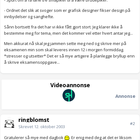
- Spurt om å få låne tre småpiker til å være brudepiker.
- Ordnet det slik at svoger som er grafisk designer fikser design på
innbydelser og sanghefte.
Sånn bortsett fra det har vi ikke fått gjort stort. Jeg klarer ikke å
bestemme meg for tema, men det kommer vel etter hvert antar jeg...
Men akkurat nå skal jeg jammen sette meg ned og skrive mer på
eksamenen min som skal leveres innen 12 i morgen formiddag.
*stresser og utsetter* Det er så mye artigere å planlegge bryllup enn
å skrive eksamensoppgave...
Videoannonse
Annonse
ringblomst
#2
Skrevet
12. oktober 2003
Gratulerer så mye med dagbok
. Er enig med deg at det er liksom