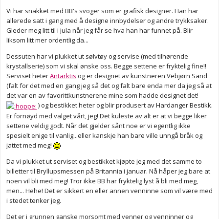
Vi har snakket med BB's svoger som er grafisk designer. Han har
allerede satt i gang med å designe innbydelser og andre trykksaker.
Gleder meg litt til i jula når jeg får se hva han har funnet på. Blir
liksom litt mer ordentlig da...
Dessuten har vi plukket ut sølvtøy og servise (med tilhørende
krystallserie) som vi skal ønske oss. Begge settene er fryktelig fine!!
Serviset heter
Antarktis
og er designet av kunstneren Vebjørn Sand
(falt for det med en gang jeg så det og falt bare enda mer da jeg så at
det var en av favorittkunstnerene mine som hadde designet det!
) og bestikket heter og blir produsert av Hardanger Bestikk.
Er fornøyd med valget vårt, jeg! Det kuleste av alt er at vi begge liker
settene veldig godt. Når det gjelder sånt noe er vi egentlig ikke
spesielt enige til vanlig...eller kanskje han bare ville unngå bråk og
jattet med meg!
Da vi plukket ut serviset og bestikket kjøpte jeg med det samme to
billetter til Bryllupsmessen på Britannia i januar. Nå håper jeg bare at
noen vil bli med meg! Tror ikke BB har fryktelig lyst å bli med meg,
men... Hehe! Det er sikkert en eller annen venninne som vil være med
i stedet tenker jeg.
Det er i grunnen ganske morsomt med venner og venninner og