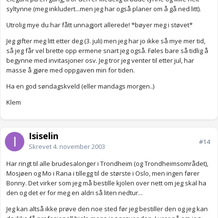
syltynne (meg inkludert...men jeg har også planer om å gå ned litt).
Utrolig mye du har fått unnagjort allerede! *bøyer meg i støvet*
Jeg gifter meg litt etter deg (3. juli) men jeg har jo ikke så mye mer tid,
så jeg får vel brette opp ermene snart jeg også. Føles bare så tidlig å
begynne med invitasjoner osv. Jeg tror jeg venter til etter jul, har
masse å gjøre med oppgaven min for tiden.
Ha en god søndagskveld (eller mandags morgen..)
Klem
Isiselin
#14
Skrevet
4. november 2003
Har ringt til alle brudesalonger i Trondheim (og Trondheimsområdet),
Mosjøen og Mo i Rana i tillegg til de største i Oslo, men ingen fører
Bonny. Det virker som jeg må bestille kjolen over nett om jeg skal ha
den og det er for meg en aldri så liten nedtur...
Jeg kan altså ikke prøve den noe sted før jeg bestiller den og jeg kan