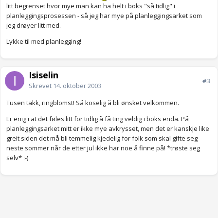
litt begrenset hvor mye man kan ha helt i boks "så tidlig" i
planleggingsprosessen - så jeg har mye på planleggingsarket som
jeg drøyer litt med.
Lykke til med planlegging!
Isiselin
#3
Skrevet
14. oktober 2003
Tusen takk, ringblomst! Så koselig å bli ønsket velkommen.
Er enig i at det føles litt for tidlig å få ting veldig i boks enda. På
planleggingsarket mitt er ikke mye avkrysset, men det er kanskje like
greit siden det må bli temmelig kjedelig for folk som skal gifte seg
neste sommer når de etter jul ikke har noe å finne på! *trøste seg
selv* :-)