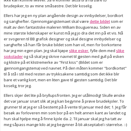
ikke kan komme likevel. Så vi kommer altså til å ha bare to
brudepiker, to av mine småsøstre. Det blir koselig.
Ellers har jeg en ny plan angående design av innbydelser, bordkort
og sanghefter. Gjennomgangstemaet skal være
dette bildet
som er
malt av den fantastiske maleren William Bouguereau. Siden en av
mine største lidenskaper er kunst må jeg jo dra det inn på et vis. Nå
er svogeren til BB grafisk designer og skal designe innbydelser og
sanghefte så han får bruke bildet som han vil, men for borkortene
har jeg min egen plan. Jeg skal kjøpe
slike esker
, fylle dem med
slike
sjokolader
og så skal jeg skrive navnet til gjesten med gull på esken
og klistre på et klistremerke av "First kiss" (Bildet som er
gjennomgangstema) ved navnet. På den måten kommer "bordkortet"
til å stå i stil med resten av trykksakene samtidig som det ikke blir
bare et vanlig kort, men en liten gave til gjesten samtidig. Det blir
koselig, tror jeg.
Ellers skjer det lite på bryllupsfronten. Jeg er utålmodig! Skulle ønske
det var januar snart slik at jeg kan begynne å prøve bruidekjoler. To
grunner til at jeg er så bestemt på å vente til januar med det; 1. Jeg får
besøk av forloveren min som bor på en helt annen kant av landet og
hun skal hjelpe meg å finne kjole da. 2. Til januar skal jeg ha tatt av
meg såpass mange kilo at jeg begynner å bli akseptabel i størrelse. :-)