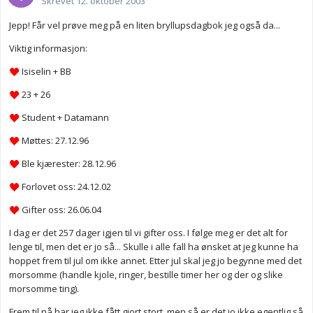
Skrevet
12. oktober 2003
Jepp! Får vel prøve meg på en liten bryllupsdagbok jeg også da...
Viktig informasjon:
Isiselin + BB
23 + 26
Student + Datamann
Møttes: 27.12.96
Ble kjærester: 28.12.96
Forlovet oss: 24.12.02
Gifter oss: 26.06.04
I dag er det 257 dager igjen til vi gifter oss. I følge meg er det alt for
lenge til, men det er jo så... Skulle i alle fall ha ønsket at jeg kunne ha
hoppet frem til jul om ikke annet. Etter jul skal jeg jo begynne med det
morsomme (handle kjole, ringer, bestille timer her og der og slike
morsomme ting).
Frem til nå har jeg ikke fått gjort stort, men så er det jo ikke egentlig så