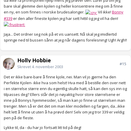
da ikke få profesjonell hjelp mens jeg prøver den. Lurer på om jeg
bare skal glemme den kjolen og heller konsentrere meg om å finne
en ny, en som finnes i norske brudesalonger.
Vil ikke!
Bonny
#339
er den aller fineste kjolen jeg har sett hittil og jeg vil ha den!
Jaja... Det ordner seg nok på et vis uansett. Nå skal jeg imidlertid
springe ned til bussen sånn at jeg når dagens forelesning! Ugh! Argh!!
Holly Hobbie
#15
Skrevet
4. november 2003
Det er ikke bare-bare å finne kjole, nei. Man vil jo gjerne ha den
Perfekte Kjolen- ikke hva som helst! Hva med å bestille den over nett
i en størrelse større enn du egentlig skulle hatt, så kan den sys inn og
tilpasses deg? Ellers står det jo nøyaktig hvor store størrelsene er
inne på Bonnys hjemmesider, så man kan jo finne ut størrelsen man
trenger. Men så er det det om man kler modellen og fargen, da...ikke
helt lett å finne ut uten å ha prøvd den! Selv om jeg tror 339 er veldig
pen på de fleste.
Lykke til, da - du har jo fortsatt litt tid på deg!