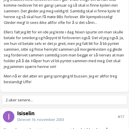
komme nedover hit en gang i januar og så skal vi finne kjolen min
sammen. Det gleder jeg meg veldig til. Samtidig skal vi finne kjole til
henne og så skal hun få møte BBs forlover. Blir kjempekoselig!
Gleder meg! Vi sees ikke altfor ofte for å si det sånn...
Ellers falt jeg litt for en ide jeg leste i dag. Noen spurte om man skulle
betale for sminking og hårpynt til forloveren også. Det vil jeg også. Ja,
om hun vil betale selv er det jo greit, men jeg falt litt for å bli pyntet
sammen, sitte og fnise henrykt sammen på morgenkvisten og glede
seg fordervet sammen samtidig som man begge er så nervøs at man
holder på å dø. Håper hun vil bli pyntet sammen med meg. Det skal
jeg jammen spørre henne om!
Men nå er det atter en gang springing til bussen. Jeg er altfor treg
bestandig! Uffe!
2 uker senere...
Isiselin
#17
Skrevet
16. november 2003