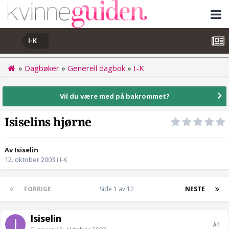
I-K
»
Dagbøker
»
Generell dagbok
»
I-K
Vil du være med på bakrommet?
Isiselins hjørne
Av Isiselin
12. oktober 2003
i
I-K
FORRIGE
Side 1 av 12
NESTE
Isiselin
#1