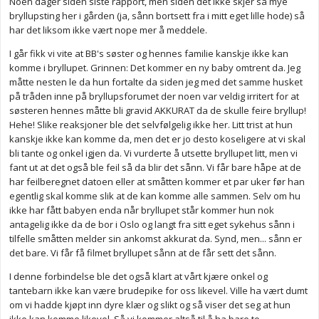
Noen dager siden siste rapport, men siden det ikke skjer så mye
bryllupsting her i gården (ja, sånn bortsett fra i mitt eget lille hode) så
har det liksom ikke vært nope mer å meddele.
I går fikk vi vite at BB's søster og hennes familie kanskje ikke kan
komme i bryllupet. Grinnen: Det kommer en ny baby omtrent da. Jeg
måtte nesten le da hun fortalte da siden jeg med det samme husket
på tråden inne på bryllupsforumet der noen var veldig irritert for at
søsteren hennes måtte bli gravid AKKURAT da de skulle feire bryllup!
Hehe! Slike reaksjoner ble det selvfølgelig ikke her. Litt trist at hun
kanskje ikke kan komme da, men det er jo desto koseligere at vi skal
bli tante og onkel igjen da. Vi vurderte å utsette bryllupet litt, men vi
fant ut at det også ble feil så da blir det sånn. Vi får bare håpe at de
har feilberegnet datoen eller at småtten kommer et par uker før han
egentlig skal komme slik at de kan komme alle sammen. Selv om hu
ikke har fått babyen enda når bryllupet står kommer hun nok
antagelig ikke da de bor i Oslo og langt fra sitt eget sykehus sånn i
tilfelle småtten melder sin ankomst akkurat da. Synd, men... sånn er
det bare. Vi får få filmet bryllupet sånn at de får sett det sånn.
I denne forbindelse ble det også klart at vårt kjære onkel og
tantebarn ikke kan være brudepike for oss likevel. Ville ha vært dumt
om vi hadde kjøpt inn dyre klær og slikt og så viser det seg at hun