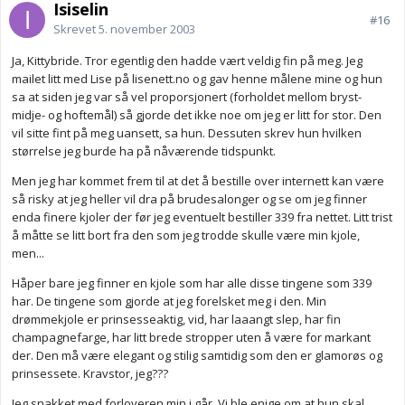
Isiselin
#16
Skrevet
5. november 2003
Ja, Kittybride. Tror egentlig den hadde vært veldig fin på meg. Jeg
mailet litt med Lise på lisenett.no og gav henne målene mine og hun
sa at siden jeg var så vel proporsjonert (forholdet mellom bryst-
midje- og hoftemål) så gjorde det ikke noe om jeg er litt for stor. Den
vil sitte fint på meg uansett, sa hun. Dessuten skrev hun hvilken
størrelse jeg burde ha på nåværende tidspunkt.
Men jeg har kommet frem til at det å bestille over internett kan være
så risky at jeg heller vil dra på brudesalonger og se om jeg finner
enda finere kjoler der før jeg eventuelt bestiller 339 fra nettet. Litt trist
å måtte se litt bort fra den som jeg trodde skulle være min kjole,
men...
Håper bare jeg finner en kjole som har alle disse tingene som 339
har. De tingene som gjorde at jeg forelsket meg i den. Min
drømmekjole er prinsesseaktig, vid, har laaangt slep, har fin
champagnefarge, har litt brede stropper uten å være for markant
der. Den må være elegant og stilig samtidig som den er glamorøs og
prinsessete. Kravstor, jeg???
Jeg snakket med forloveren min i går. Vi ble enige om at hun skal