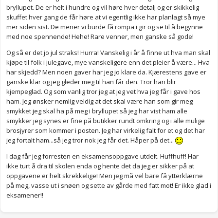
bryllupet. De er helt i hundre og vil høre hver detalj og er skikkelig
skuffet hver gang de får høre at vi egentlig ikke har planlagt så mye
mer siden sist. De mener vi burde få rompa i gir og se til å begynne
med noe spennende! Hehe! Rare venner, men ganske så gode!
Og så er det jo jul straks! Hurra! Vanskelig i år å finne ut hva man skal
kjøpe til folk i julegave, mye vanskeligere enn det pleier å være... Hva
har skjedd? Men noen gaver har jeg jo klare da. Kjærestens gave er
ganske klar og jeg gleder meg til han får den. Tror han blir
kjempeglad. Og som vanlig tror jeg at jeg vet hva jeg får i gave hos
ham. Jeg ønsker nemlig veldig at det skal være han som gir meg
smykket jeg skal ha på meg i bryllupet så jeg har vist ham alle
smykker jeg synes er fine på butikker rundt omkring og i alle mulige
brosjyrer som kommer i posten. Jeg har virkelig falt for et og det har
jeg fortalt ham...så jeg tror nok jeg får det. Håper på det...
I dag får jeg forresten en eksamensoppgave utdelt. Huffhuff! Har
ikke turt å dra til skolen enda og hente det da jeg er sikker på at
oppgavene er helt skrekkelige! Men jeg må vel bare få ytterklærne
på meg, vasse ut i snøen og sette av gårde med fatt mot! Er ikke glad i
eksamener!!