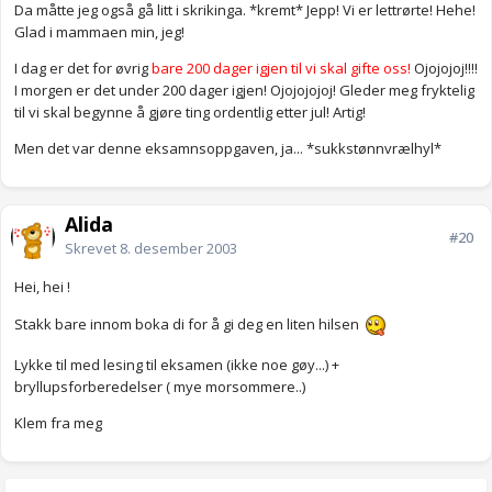
Da måtte jeg også gå litt i skrikinga. *kremt* Jepp! Vi er lettrørte! Hehe!
Glad i mammaen min, jeg!
I dag er det for øvrig
bare 200 dager igjen til vi skal gifte oss!
Ojojojoj!!!!
I morgen er det under 200 dager igjen! Ojojojojoj! Gleder meg fryktelig
til vi skal begynne å gjøre ting ordentlig etter jul! Artig!
Men det var denne eksamnsoppgaven, ja... *sukkstønnvrælhyl*
Alida
#20
Skrevet
8. desember 2003
Hei, hei !
Stakk bare innom boka di for å gi deg en liten hilsen
Lykke til med lesing til eksamen (ikke noe gøy...) +
bryllupsforberedelser ( mye morsommere..)
Klem fra meg