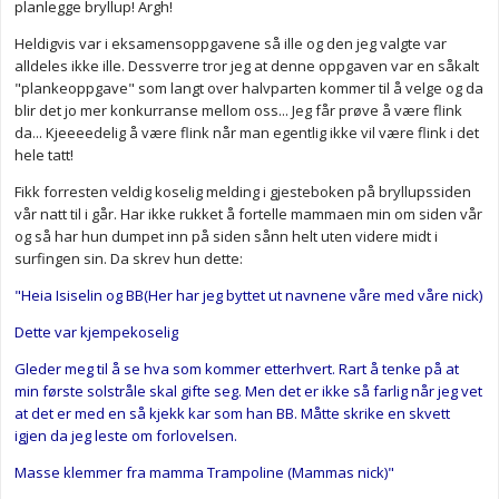
planlegge bryllup! Argh!
Heldigvis var i eksamensoppgavene så ille og den jeg valgte var
alldeles ikke ille. Dessverre tror jeg at denne oppgaven var en såkalt
"plankeoppgave" som langt over halvparten kommer til å velge og da
blir det jo mer konkurranse mellom oss... Jeg får prøve å være flink
da... Kjeeeedelig å være flink når man egentlig ikke vil være flink i det
hele tatt!
Fikk forresten veldig koselig melding i gjesteboken på bryllupssiden
vår natt til i går. Har ikke rukket å fortelle mammaen min om siden vår
og så har hun dumpet inn på siden sånn helt uten videre midt i
surfingen sin. Da skrev hun dette:
"Heia Isiselin og BB(Her har jeg byttet ut navnene våre med våre nick)
Dette var kjempekoselig
Gleder meg til å se hva som kommer etterhvert. Rart å tenke på at
min første solstråle skal gifte seg. Men det er ikke så farlig når jeg vet
at det er med en så kjekk kar som han BB. Måtte skrike en skvett
igjen da jeg leste om forlovelsen.
Masse klemmer fra mamma Trampoline (Mammas nick)"