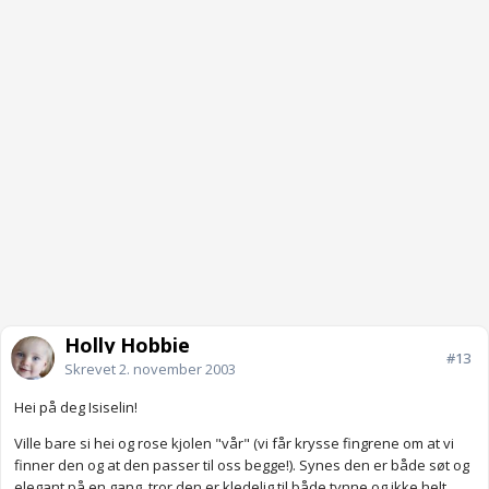
Holly Hobbie
#13
Skrevet
2. november 2003
Hei på deg Isiselin!
Ville bare si hei og rose kjolen "vår" (vi får krysse fingrene om at vi
finner den og at den passer til oss begge!). Synes den er både søt og
elegant på en gang, tror den er kledelig til både tynne og ikke helt