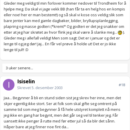
Gleder meg veldig til min forlover kommer nedover til Trondheim for å
hjelpe meg. Da skal vi jage vekk BB (han får ta en helg hos en kompis
eller noe! her er man bestemt!) og så skal vi kose oss veldig slik som
bare jenter kan med gamle dagbøker, bilder, bryllupsplanlegging,
plapring og masse godteri (*kremt* Og godteri er det jeg snakker om
etter at jeg har skrøtet av hvor flink jeg skal være å slanke meg...
).
Gleder meg i allefall veldig! Men som sagt; Det er i januar og det er
lenge til og jeg dør! Jaj... En får vel prøve å holde ut! Det er jo ikke
lenge til jul!! :D
3 uker senere...
Isiselin
#18
Skrevet
5. desember 2003
Jaa... Begynner å bli en stund siden sist jeg skrev her inne, men det
skjer egentlig ikke stort. Ser at folk som skal gifte seg omtrent på
samme tid som meg begynner å få hele utstyret komplett nå mens
jeg ikke en gang har begynt, men det går seg vel til tenker jeg. Får
uansett ikke penger å rutte med før etter jul så da blir det sånn.
Håper bare at jeg finner noe fint da...