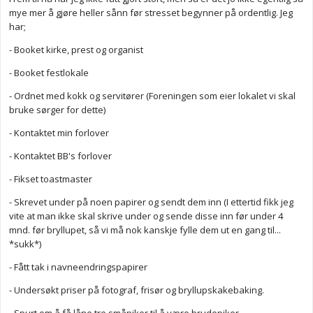
mye mer å gjøre heller sånn før stresset begynner på ordentlig. Jeg
har;
- Booket kirke, prest og organist
- Booket festlokale
- Ordnet med kokk og servitører (Foreningen som eier lokalet vi skal
bruke sørger for dette)
- Kontaktet min forlover
- Kontaktet BB's forlover
- Fikset toastmaster
- Skrevet under på noen papirer og sendt dem inn (I ettertid fikk jeg
vite at man ikke skal skrive under og sende disse inn før under 4
mnd. før bryllupet, så vi må nok kanskje fylle dem ut en gang til...
*sukk*)
- Fått tak i navneendringspapirer
- Undersøkt priser på fotograf, frisør og bryllupskakebaking.