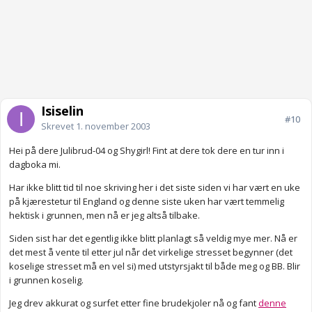
Isiselin
#10
Skrevet
1. november 2003
Hei på dere Julibrud-04 og Shygirl! Fint at dere tok dere en tur inn i
dagboka mi.
Har ikke blitt tid til noe skriving her i det siste siden vi har vært en uke
på kjærestetur til England og denne siste uken har vært temmelig
hektisk i grunnen, men nå er jeg altså tilbake.
Siden sist har det egentlig ikke blitt planlagt så veldig mye mer. Nå er
det mest å vente til etter jul når det virkelige stresset begynner (det
koselige stresset må en vel si) med utstyrsjakt til både meg og BB. Blir
i grunnen koselig.
Jeg drev akkurat og surfet etter fine brudekjoler nå og fant
denne