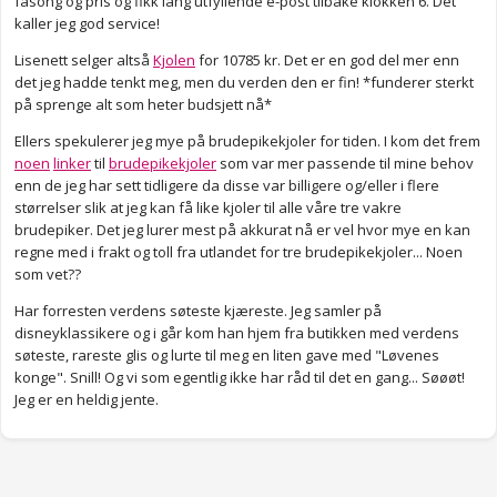
fasong og pris og fikk lang utfyllende e-post tilbake klokken 6. Det
kaller jeg god service!
Lisenett selger altså
Kjolen
for 10785 kr. Det er en god del mer enn
det jeg hadde tenkt meg, men du verden den er fin! *funderer sterkt
på sprenge alt som heter budsjett nå*
Ellers spekulerer jeg mye på brudepikekjoler for tiden. I kom det frem
noen
linker
til
brudepikekjoler
som var mer passende til mine behov
enn de jeg har sett tidligere da disse var billigere og/eller i flere
størrelser slik at jeg kan få like kjoler til alle våre tre vakre
brudepiker. Det jeg lurer mest på akkurat nå er vel hvor mye en kan
regne med i frakt og toll fra utlandet for tre brudepikekjoler... Noen
som vet??
Har forresten verdens søteste kjæreste. Jeg samler på
disneyklassikere og i går kom han hjem fra butikken med verdens
søteste, rareste glis og lurte til meg en liten gave med "Løvenes
konge". Snill! Og vi som egentlig ikke har råd til det en gang... Søøøt!
Jeg er en heldig jente.