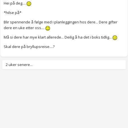
Hei på deg....
*hilse på*
Blir spennende å følge med i planleggingen hos dere... Dere gifter
dere en uke etter oss....
Må si dere har mye klart allerede... Deilig å ha det i boks tidlig...
Skal dere på bryllupsreise....?
2 uker senere...