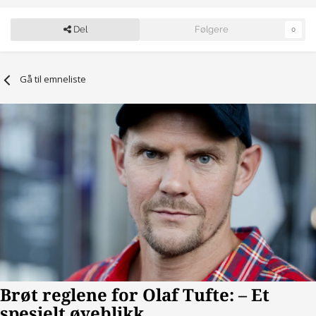
Del
Følgere
0
Gå til emneliste