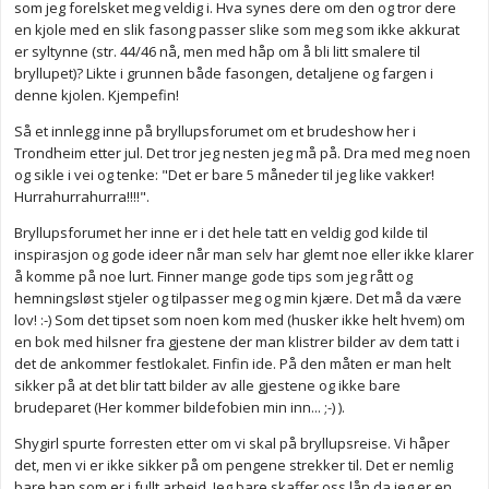
som jeg forelsket meg veldig i. Hva synes dere om den og tror dere
en kjole med en slik fasong passer slike som meg som ikke akkurat
er syltynne (str. 44/46 nå, men med håp om å bli litt smalere til
bryllupet)? Likte i grunnen både fasongen, detaljene og fargen i
denne kjolen. Kjempefin!
Så et innlegg inne på bryllupsforumet om et brudeshow her i
Trondheim etter jul. Det tror jeg nesten jeg må på. Dra med meg noen
og sikle i vei og tenke: "Det er bare 5 måneder til jeg like vakker!
Hurrahurrahurra!!!!".
Bryllupsforumet her inne er i det hele tatt en veldig god kilde til
inspirasjon og gode ideer når man selv har glemt noe eller ikke klarer
å komme på noe lurt. Finner mange gode tips som jeg rått og
hemningsløst stjeler og tilpasser meg og min kjære. Det må da være
lov! :-) Som det tipset som noen kom med (husker ikke helt hvem) om
en bok med hilsner fra gjestene der man klistrer bilder av dem tatt i
det de ankommer festlokalet. Finfin ide. På den måten er man helt
sikker på at det blir tatt bilder av alle gjestene og ikke bare
brudeparet (Her kommer bildefobien min inn... ;-) ).
Shygirl spurte forresten etter om vi skal på bryllupsreise. Vi håper
det, men vi er ikke sikker på om pengene strekker til. Det er nemlig
bare han som er i fullt arbeid. Jeg bare skaffer oss lån da jeg er en