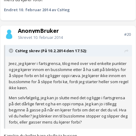
Endret
10. februar 2014
av CsHeg
AnonymBruker
#20
Skrevet
10. februar 2014
CsHeg skrev (På 10.2.2014 den 17.52):
Jeez, jeg kjører i fartsgrensa, tilog med over ved enkelte punkter
og jeg kjører innom en busslomme etter å ha satt på blinklys for
å slippe forbi en bil og ligger oppi ræva. Jeg kjører ikke innom en
busslomme for å slippe forbi kø, fordi jeg starter heller som regel
ikke køen.
Men selvfølgelig, jeg kan jo slutte med det og ligge i fartsgrensa
på det dårlige føret og ha en oppi rompa. Jeg kan jo i tillegg
begynne å gasse på når en kjører forbi om det er det du vil. Hva
vil du heller? Jeg blinker inn til busslomme stopper og slipper deg
forbi, eller gasser mens du kjører forbi?
Kanskje du heller bare skulle ta bussen.