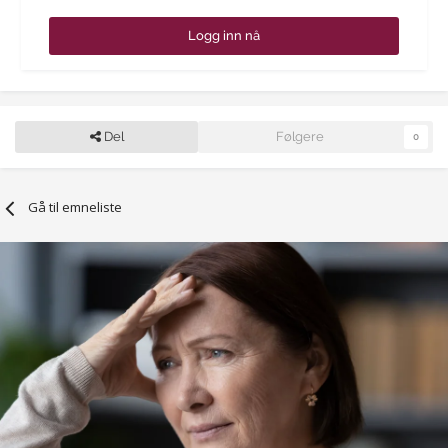
Logg inn nå
Del
Følgere
0
Gå til emneliste