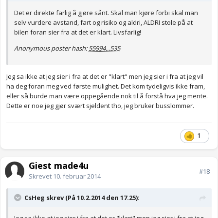
Det er direkte farlig å gjøre sånt. Skal man kjøre forbi skal man
selv vurdere avstand, fart og risiko og aldri, ALDRI stole på at
bilen foran sier fra at det er klart. Livsfarlig!
Anonymous poster hash:
55994...535
Jeg sa ikke at jeg sier i fra at det er "klart" men jeg sier i fra at jeg vil
ha deg foran meg ved første mulighet. Det kom tydeligvis ikke fram,
eller så burde man være oppegående nok til å forstå hva jeg mente.
Dette er noe jeg gjør svært sjeldent tho, jeg bruker busslommer.
1
Gjest made4u
#18
Skrevet
10. februar 2014
CsHeg skrev (På 10.2.2014 den 17.25):