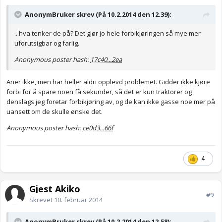
AnonymBruker skrev (På 10.2.2014 den 12.39):
...hva tenker de på? Det gjør jo hele forbikjøringen så mye mer
uforutsigbar og farlig.
Anonymous poster hash:
17c40...2ea
Aner ikke, men har heller aldri opplevd problemet. Gidder ikke kjøre
forbi for å spare noen få sekunder, så det er kun traktorer og
denslags jeg foretar forbikjøring av, og de kan ikke gasse noe mer på
uansett om de skulle ønske det.
Anonymous poster hash:
ce0d3...66f
4
Gjest Akiko
#9
Skrevet
10. februar 2014
AnonymBruker skrev (På 10.2.2014 den 12.58):