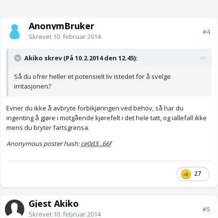
AnonymBruker
#4
Skrevet
10. februar 2014
Akiko skrev (På 10.2.2014 den 12.45):
Så du ofrer heller et potensielt liv istedet for å svelge
irritasjonen?
Evner du ikke å avbryte forbikjøringen ved behov, så har du
ingenting å gjøre i motgående kjørefelt i det hele tatt, og iallefall ikke
mens du bryter fartsgrensa.
Anonymous poster hash:
ce0d3...66f
27
Gjest Akiko
#5
Skrevet
10. februar 2014