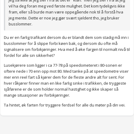
Jeg sa ikke at jeg sier i fra at det er "klart" men jeg sier i fra at jeg
vil ha deg foran meg ved første mulighet. Det kom tydeligvis ikke
fram, eller så burde man være oppegående nok til å forstå hva
jeg mente. Dette er noe jeg gjør svært sjeldent tho, jeg bruker
busslommer.
Du er en farlig trafikant dersom du er blandt dem som stadig må inn i
busslommer for å slippe forbi køen bak, og dersom du ofte må
signalisere om forbikjøringer. Hva med å øke fargen til normalt nivå til
fordel for alle sin sikkerhet?
Lusekjørere som ligger i ca 77-78 på speedometeret i 80-sonen er
oftere nede i 70 enn opp mot 80. Med tanke på at speedometre viser
mer enn reel fart så kjører dem for de fleste andre alt for sent. For
hver råkjører finner man en like farlig sinke i trafikken, de tryggeste
sjåførene er de som holder normal hastighet og ikke skaper så
mange situasjoner av forbikjøringer.
Ta hintet, øk farten for tryggere ferdsel for alle du møter på din vei.