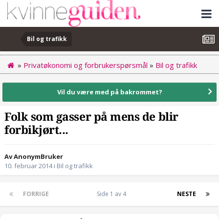
Bil og trafikk
»
Privatøkonomi og forbrukerspørsmål
»
Bil og trafikk
Vil du være med på bakrommet?
Folk som gasser på mens de blir
forbikjørt...
Av AnonymBruker
10. februar 2014
i
Bil og trafikk
FORRIGE
Side 1 av 4
NESTE