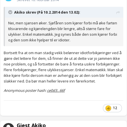
Akiko skrev (På 10.2.2014 den 13.02):
Nei, men sjansen øker. Sjøfåren som kjører forbi må øke farten
tilsvarende og kjørelengden blir lengre, altså større fare for
ulykker. Enkel matematikk. Jeg synes både den som kjører forbi
og den som ikke hjelper til er idioter.
Bortsett fra at om man stadig vekk belønner idiotforbikjøringer ved å
gjøre det lettere for dem, så finner de ut at dette var jo jammen ikke
noe problem, og så fortsetter de bare å foreta usikre forbikjøringer.
Flere forbikjøringer, flere ulykkessjanser. Enkel matematikk. Man skal
ikke kjøre forbi dersom man er avhengig av at den som blir forbikjørt
slakker ned. Da bør man heller levere inn førerkortet.
Anonymous poster hash:
ce0d3...66f
12
Gjest Akiko