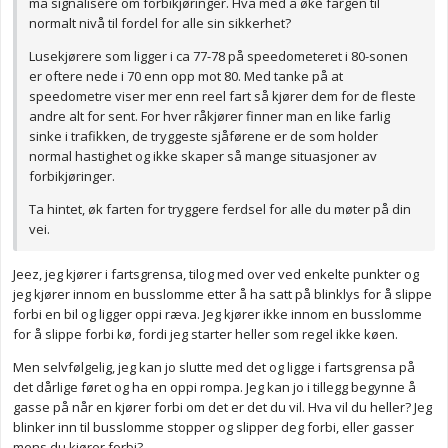
må signalisere om forbikjøringer. Hva med å øke fargen til
normalt nivå til fordel for alle sin sikkerhet?
Lusekjørere som ligger i ca 77-78 på speedometeret i 80-sonen
er oftere nede i 70 enn opp mot 80. Med tanke på at
speedometre viser mer enn reel fart så kjører dem for de fleste
andre alt for sent. For hver råkjører finner man en like farlig
sinke i trafikken, de tryggeste sjåførene er de som holder
normal hastighet og ikke skaper så mange situasjoner av
forbikjøringer.
Ta hintet, øk farten for tryggere ferdsel for alle du møter på din
vei.
Jeez, jeg kjører i fartsgrensa, tilog med over ved enkelte punkter og
jeg kjører innom en busslomme etter å ha satt på blinklys for å slippe
forbi en bil og ligger oppi ræva. Jeg kjører ikke innom en busslomme
for å slippe forbi kø, fordi jeg starter heller som regel ikke køen.
Men selvfølgelig, jeg kan jo slutte med det og ligge i fartsgrensa på
det dårlige føret og ha en oppi rompa. Jeg kan jo i tillegg begynne å
gasse på når en kjører forbi om det er det du vil. Hva vil du heller? Jeg
blinker inn til busslomme stopper og slipper deg forbi, eller gasser
mens du kjører forbi?