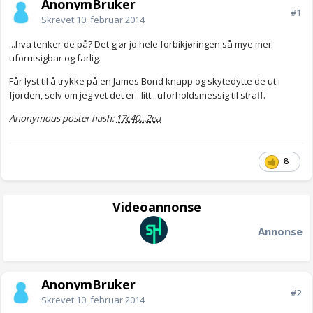
AnonymBruker
#1
Skrevet
10. februar 2014
...hva tenker de på? Det gjør jo hele forbikjøringen så mye mer
uforutsigbar og farlig.
Får lyst til å trykke på en James Bond knapp og skytedytte de ut i
fjorden, selv om jeg vet det er...litt...uforholdsmessig til straff.
Anonymous poster hash:
17c40...2ea
8
Videoannonse
Annonse
AnonymBruker
#2
Skrevet
10. februar 2014