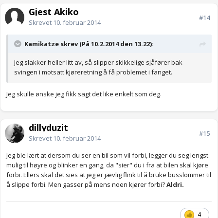
Gjest Akiko
#14
Skrevet
10. februar 2014
Kamikatze skrev (På 10.2.2014 den 13.22):
Jeg slakker heller litt av, så slipper skikkelige sjåfører bak
svingen i motsatt kjøreretning å få problemet i fanget.
Jeg skulle ønske jeg fikk sagt det like enkelt som deg.
dillyduzit
#15
Skrevet
10. februar 2014
Jeg ble lært at dersom du ser en bil som vil forbi, legger du seg lengst
mulig til høyre og blinker en gang, da "sier" du i fra at bilen skal kjøre
forbi. Ellers skal det sies at jeg er jævlig flink til å bruke busslommer til
å slippe forbi. Men gasser på mens noen kjører forbi?
Aldri.
4