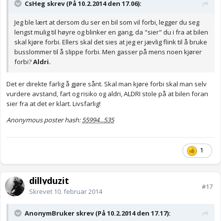
CsHeg skrev (På 10.2.2014 den 17.06):
Jeg ble lært at dersom du ser en bil som vil forbi, legger du seg
lengst mulig til høyre og blinker en gang, da "sier" du i fra at bilen
skal kjøre forbi. Ellers skal det sies at jeg er jævlig flink til å bruke
busslommer til å slippe forbi. Men gasser på mens noen kjører
forbi?
Aldri.
Det er direkte farlig å gjøre sånt. Skal man kjøre forbi skal man selv
vurdere avstand, fart og risiko og aldri, ALDRI stole på at bilen foran
sier fra at det er klart. Livsfarlig!
Anonymous poster hash:
55994...535
1
dillyduzit
#17
Skrevet
10. februar 2014
AnonymBruker skrev (På 10.2.2014 den 17.17):