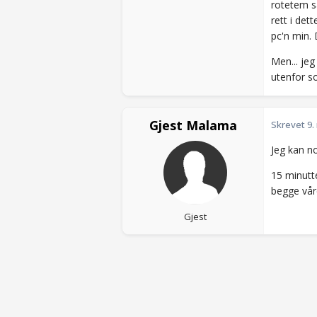
rotetem sa
rett i det
pc'n min. 
Men... jeg
utenfor so
Gjest Malama
Skrevet
9.
Jeg kan no
15 minutte
begge vår
Gjest