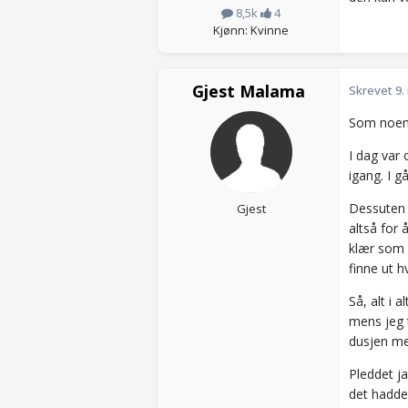
8,5k
4
Kjønn: Kvinne
Gjest Malama
Skrevet
9.
Som noen k
I dag var
igang. I g
Dessuten h
Gjest
altså for 
klær som v
finne ut h
Så, alt i 
mens jeg 
dusjen me
Pleddet j
det hadde