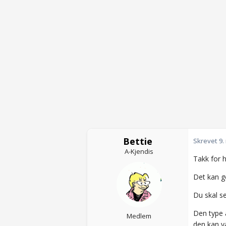
Bettie
Skrevet
9.
A-Kjendis
Takk for h
Det kan g
Du skal se
Den type a
Medlem
den kan væ