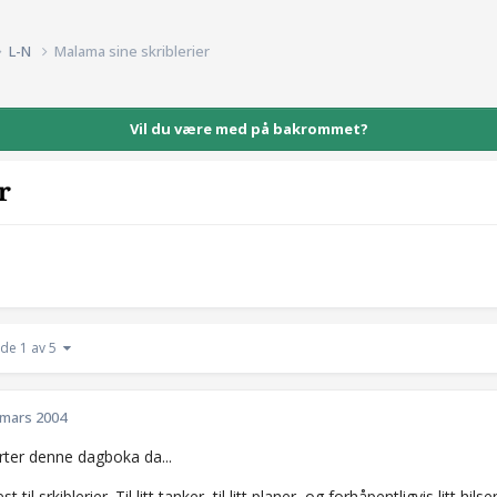
L-N
Malama sine skriblerier
Vil du være med på bakrommet?
r
ide 1 av 5
 mars 2004
arter denne dagboka da...
 til srkiblerier. Til litt tanker, til litt planer, og forhåpentligvis litt h