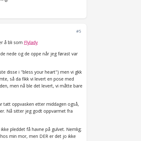
#5
er å bli som
Flylady
 de nede og de oppe når jeg førast var
ste disse i "bless your heart") men vi gkk
emte, så da fikk vi levert en pose med
den, men nå ble det levert, vi måtte bare
 har tatt oppvasken etter middagen også,
er. Nå sitter jeg godt oppvarmet fra
ikke pleddet få havne på gulvet. Nemlig;
e hos min mor, men DER er det jo ikke