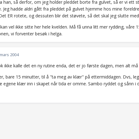
 han, så derfor, om jeg holder pleddet borte fra gulvet, så er vi ett 
te. Jeg hadde aldri gått fra pleddet på gulvet hjemme hos mine foreldre
Det ER rotete, og dessuten blir det støvete, så det skal jeg slutte me
 kan vel ikke sitte her hele kvelden. Må få unna litt mer rydding, våre 
nen, vi forventer besøk i helga.
 mars 2004
k ikke kalle det en ny rutine enda, det er jo første dagen, men alt m
r, bare 15 minutter, til å "ta meg av klær" på ettermiddagen. Dvs, leg
e egene klær inn i skapet når tida er omme. Sambo ryddet og sånn i de