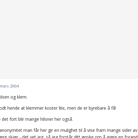
 mars 2004
ilsen og klem.
odt hende at klemmer koster lite, men de er byrebare å få!
 det fort blir mange hilsner her også.
nonymitet man får her gir en mulighet til å vise fram mange sider av s
re skjør - det vet jeg, så jeg forstår ditt ønske om å gjøre en forand