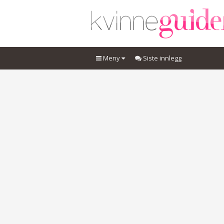
Meny
Siste innlegg