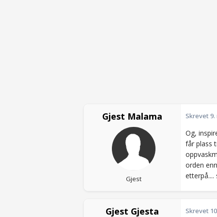
Gjest Malama
Skrevet
9.
Og, inspir
får plass 
oppvaskma
orden enn
etterpå...
Gjest
Gjest Gjesta
Skrevet
10