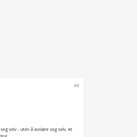
#4
eg selv - uten å avsløre seg selv. At
ring.