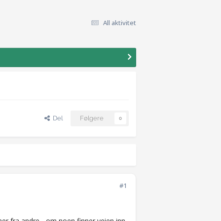
All aktivitet
Del
Følgere
0
#1
ilsener fra andre... om noen finner veien inn