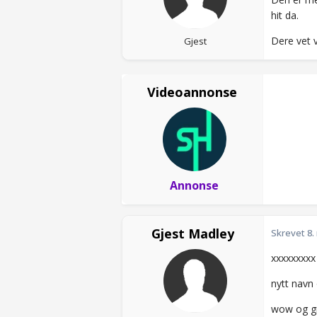
hit da.
Dere vet v
Gjest
Videoannonse
Annonse
Gjest Madley
Skrevet
8.
xxxxxxxxx
nytt navn
wow og gr