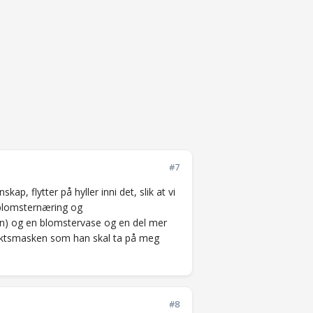
#7
p, flytter på hyller inni det, slik at vi
il blomsternæring og
nn) og en blomstervase og en del mer
nsiktsmasken som han skal ta på meg
#8