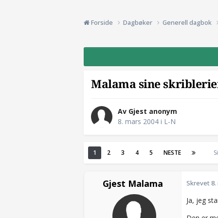
Forside
Dagbøker
Generell dagbok
Malama sine skriblerie
Av Gjest anonym
8. mars 2004
i
L-N
1
2
3
4
5
NESTE
S
Gjest Malama
Skrevet
8.
Ja, jeg st
Den er mest