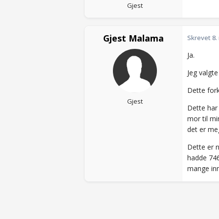
Gjest
Gjest Malama
Skrevet
8.
Ja.
Jeg valgte
Dette for
Gjest
Dette har
mor til mi
det er meg
Dette er n
hadde 7463
mange inn