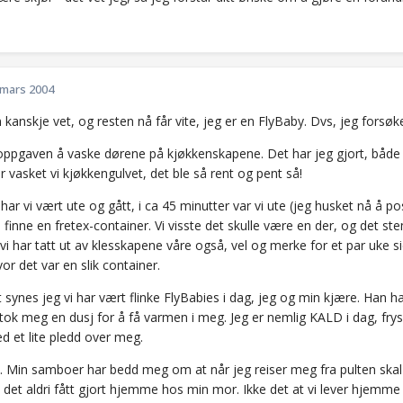
 mars 2004
anskje vet, og resten nå får vite, jeg er en FlyBaby. Dvs, jeg forsøk
 oppgaven å vaske dørene på kjøkkenskapene. Det har jeg gjort, både
år vasket vi kjøkkengulvet, det ble så rent og pent så!
ar vi vært ute og gått, i ca 45 minutter var vi ute (jeg husket nå å po
å finne en fretex-container. Vi visste det skulle være en der, og det st
i har tatt ut av klesskapene våre også, vel og merke for et par uke si
vor det var en slik container.
alt synes jeg vi har vært flinke FlyBabies i dag, jeg og min kjære. Han
tok meg en dusj for å få varmen i meg. Jeg er nemlig KALD i dag, frys
d et lite pledd over meg.
a. Min samboer har bedd meg om at når jeg reiser meg fra pulten skal 
 det aldri fått gjort hjemme hos min mor. Ikke det at vi lever hjemm