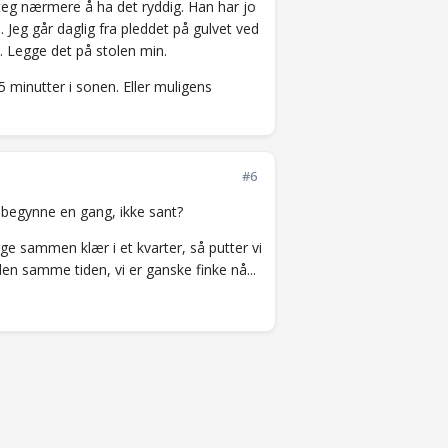
steg nærmere å ha det ryddig. Han har jo
. Jeg går daglig fra pleddet på gulvet ved
d. Legge det på stolen min.
15 minutter i sonen. Eller muligens
#6
å begynne en gang, ikke sant?
ge sammen klær i et kvarter, så putter vi
n samme tiden, vi er ganske finke nå...