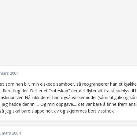
 mars 2004
ert som han bir, min elskede samboer, så reograniserer han et kjøkkenska
til flere ting der. Det er et "roteskap" der det flyter alt fra stearinlys t
skinpulver. Nå inkluderer han også vaskemiddel (sånn til gulv og så
 jeg hadde derinni.... Og min oppgave.... det var bare å finne frem a
. så jeg skal bare slappe helt av og skjemmes bort visstnok...
. mars 2004