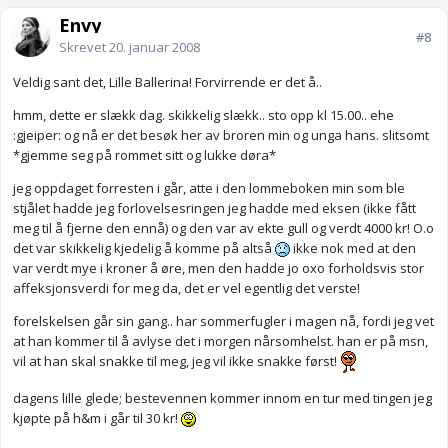
Envy
#8
Skrevet
20. januar 2008
Veldig sant det, Lille Ballerina! Forvirrende er det å..
hmm, dette er slækk dag. skikkelig slækk.. sto opp kl 15.00.. ehe
:gjeiper: og nå er det besøk her av broren min og unga hans. slitsomt
*gjemme seg på rommet sitt og lukke døra*
jeg oppdaget forresten i går, atte i den lommeboken min som ble
stjålet hadde jeg forlovelsesringen jeg hadde med eksen (ikke fått
meg til å fjerne den ennå) og den var av ekte gull og verdt 4000 kr! O.o
det var skikkelig kjedelig å komme på altså
ikke nok med at den
var verdt mye i kroner å øre, men den hadde jo oxo forholdsvis stor
affeksjonsverdi for meg da, det er vel egentlig det verste!
forelskelsen går sin gang.. har sommerfugler i magen nå, fordi jeg vet
at han kommer til å avlyse det i morgen nårsomhelst. han er på msn,
vil at han skal snakke til meg, jeg vil ikke snakke først!
dagens lille glede; bestevennen kommer innom en tur med tingen jeg
kjøpte på h&m i går til 30 kr!