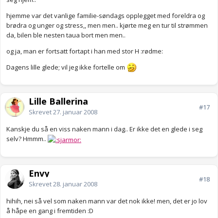
hjemme var det vanlige familie-søndags opplegget med foreldra og
brødra og unger og stress,, men men.. kjørte meg en tur til strømmen
da, bilen ble nesten taua bort men men..
og ja, man er fortsatt fortapt i han med stor H :rødme:
Dagens lille glede; vil jeg ikke fortelle om
Lille Ballerina
#17
Skrevet
27. januar 2008
Kanskje du så en viss naken mann i dag.. Er ikke det en glede i seg
selv? Hmmm..
Envy
#18
Skrevet
28. januar 2008
hihih, nei så vel som naken mann var det nok ikke! men, det er jo lov
å håpe en gang i fremtiden :D