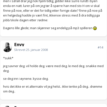
men i såfall drar jeg nok hjem tidlig, gidder ikke surre rundt i byen
enda en natt. lurer på om jeg tør å spørre han med sto H om vi skal
finne på noe, eller er det for tidlig etter forrige date? finne på noe på
en helgedag hadde jo vært fint, ikkenoe stress med å dra tidlig pga
jobb/skole dagen etter :rødme:
Dagens lille glede; man skjønner seg endelig på mp3 spilleren
Envy
#14
Skrevet
25. januar 2008
*sukk*
jeg savner deg. vil holde deg. være med deg. le med deg. snakke med
deg.
se deg inn i øynene. kysse deg.
hvis det ikke er et alternativ vil jeg helst.. ikke tenke på deg.. drømme
om deg..