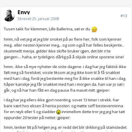
Envy
#13
Skrevet
25. januar 2008
Tusen takk for klemmen, Lille Ballerina, søt er du
hmm, nå vet jeg at jeg blir snoket på av flere her, folk som kjenner
meg.. eller nesten kjenner meg,.. og som også har felles beskjente..
skummelt! menja. gidder ikke skifte bruker igjen, det blir n'te
gangen-... haha, er tydeligvis dårlig på å skjule online sporene sine!
hmm.. ikke så mye nyheter de siste dagene. i dag har jeg faktisk ikke
følt meg så forelsket. visste liksom at jeg ikke kom til å få snakket
med han i dag, fordi jeg bestemte meg for å ikke snakke til han i dag.
håper kanskje jeg får snakket med han i morgen da. han var jo søt i
går, og nå har han fått en dag pause fra maset mitt :gjeiper:
i dag har jeg ellers ikke gjort noenting. sovet 13 timer i strekk. har
bare vært hos eksen å henta posten. og møtte seff bestevenninna
for en røyk eller 5 og sladder
innimellom dette tror jeg jeg har tatt
oppunder 20 tester på nettet :gjeiper:
hmm, tenker litt på helgen jeg. er redd det blir drikking på stamstedet.