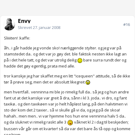
Envy
#16
Skrevet
27. januar 2008
Sliiiiten! :kaffe:
åh.. i går hadde jeg vonde sko! nærliggende stylter. og jeg var på
stamstedet da.. og det var jo gøy det. ble faktisk nesten ikke lagt an
på i det hele tatt, og det var utrolig deilig
bare surra rundt der og
hadde det gøy egentlig, prata med alle.
tror kanskje jeg har skaffet meg en litt "icequeen" attitude, så de ikke
tør å prøve seg, men det er absolutt likegreit
men hvertfall.. venninna mi ble jo rimelig full da.. så jeg og hun andre
fant ut at det kanskje var greit å dra, sånn i kl 3. joda.. vi dro, og fant
taxikø.. og den taxikøen var jo helt håpløst lang, på den halvtimen vi
sto der kom det 2 taxier.. så vi skulle gå vi da, og jeg på de skoa!
hahah.. men men.. vi var hjemme hos hun ene venninna halv 5 da..
og da sluknet vi rimelig raskt alle 3
våknet kl 2 i dag til beskjeden;
bussen vår går om et kvarter! så da var det bare ås tå opp og komme
seg hjem..