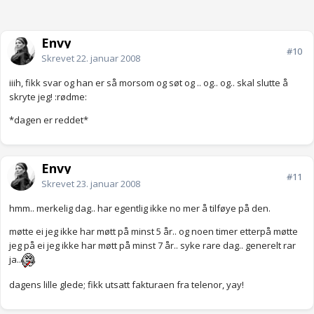
Envy
#10
Skrevet
22. januar 2008
iiih, fikk svar og han er så morsom og søt og .. og.. og.. skal slutte å
skryte jeg! :rødme:
*dagen er reddet*
Envy
#11
Skrevet
23. januar 2008
hmm.. merkelig dag.. har egentlig ikke no mer å tilføye på den.
møtte ei jeg ikke har møtt på minst 5 år.. og noen timer etterpå møtte
jeg på ei jeg ikke har møtt på minst 7 år.. syke rare dag.. generelt rar
ja..
dagens lille glede; fikk utsatt fakturaen fra telenor, yay!