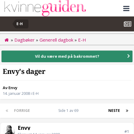
E-H
»
Dagbøker
»
Generell dagbok
»
E-H
Vil du være med på bakrommet?
Envy's dager
Av Envy
14. januar 2008
i
E-H
FORRIGE
Side 1 av 69
NESTE
Envy
#1