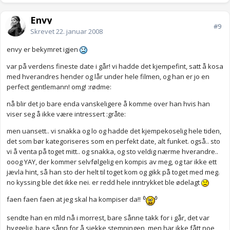
Envy
#9
Skrevet
22. januar 2008
envy er bekymret igjen
var på verdens fineste date i går! vi hadde det kjempefint, satt å kosa
med hverandres hender og lår under hele filmen, og han er jo en
perfect gentlemann! omg! :rødme:
nå blir det jo bare enda vanskeligere å komme over han hvis han
viser seg å ikke være intressert :gråte:
men uansett.. vi snakka og lo og hadde det kjempekoselig hele tiden,
det som bør kategoriseres som en perfekt date, alt funket. også.. sto
vi å venta på toget mitt.. og snakka, og sto veldig nærme hverandre..
ooog YAY, der kommer selvfølgelig en kompis av meg, og tar ikke ett
jævla hint, så han sto der helt til toget kom og gikk på toget med meg.
no kyssing ble det ikke nei. er redd hele inntrykket ble ødelagt
faen faen faen at jeg skal ha kompiser da!!
sendte han en mld nå i morrest, bare sånne takk for i går, det var
hyggelig. bare sånn for å sjekke stemningen, men har ikke fått noe