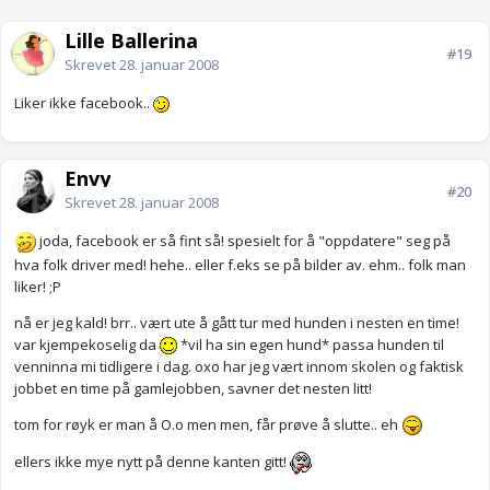
Lille Ballerina
#19
Skrevet
28. januar 2008
Liker ikke facebook..
Envy
#20
Skrevet
28. januar 2008
joda, facebook er så fint så! spesielt for å "oppdatere" seg på
hva folk driver med! hehe.. eller f.eks se på bilder av. ehm.. folk man
liker! ;P
nå er jeg kald! brr.. vært ute å gått tur med hunden i nesten en time!
var kjempekoselig da
*vil ha sin egen hund* passa hunden til
venninna mi tidligere i dag. oxo har jeg vært innom skolen og faktisk
jobbet en time på gamlejobben, savner det nesten litt!
tom for røyk er man å O.o men men, får prøve å slutte.. eh
ellers ikke mye nytt på denne kanten gitt!