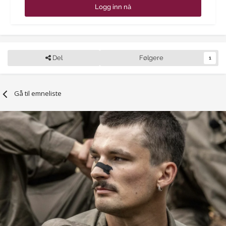
Logg inn nå
Del
Følgere
1
Gå til emneliste