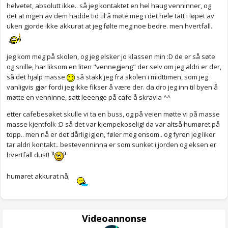
helvetet, absolutt ikke.. så jeg kontaktet en hel haug venninner, og
det at ingen av dem hadde tid til å møte meg i det hele tatt i løpet av
uken gjorde ikke akkurat at jeg følte meg noe bedre. men hvertfall..
jeg kom meg på skolen, og jeg elsker jo klassen min :D de er så søte
og snille, har liksom en liten "vennegjeng" der selv om jeg aldri er der,
så det hjalp masse
så stakk jeg fra skolen i midttimen, som jeg
vanligvis gjør fordi jeg ikke fikser å være der. da dro jeg inn til byen å
møtte en venninne, satt leeenge på cafe å skravla ^^
etter cafebesøket skulle vi ta en buss, og på veien møtte vi på masse
masse kjentfolk :D så det var kjempekoselig! da var altså humøret på
topp.. men nå er det dårlig igjen, føler meg ensom.. og fyren jeg liker
tar aldri kontakt.. bestevenninna er som sunket i jorden og eksen er
hvertfall dust!
humøret akkurat nå;
Videoannonse