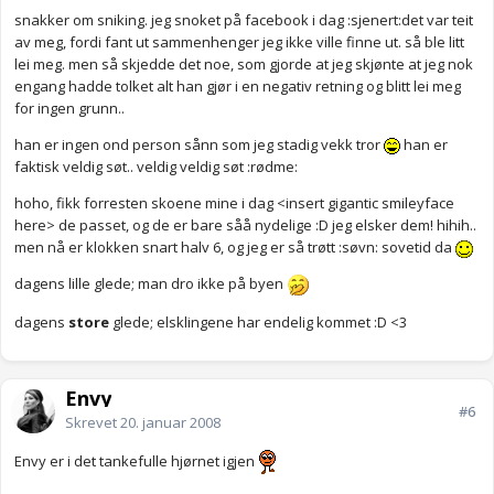
snakker om sniking. jeg snoket på facebook i dag :sjenert:det var teit
av meg, fordi fant ut sammenhenger jeg ikke ville finne ut. så ble litt
lei meg. men så skjedde det noe, som gjorde at jeg skjønte at jeg nok
engang hadde tolket alt han gjør i en negativ retning og blitt lei meg
for ingen grunn..
han er ingen ond person sånn som jeg stadig vekk tror
han er
faktisk veldig søt.. veldig veldig søt :rødme:
hoho, fikk forresten skoene mine i dag <insert gigantic smileyface
here> de passet, og de er bare såå nydelige :D jeg elsker dem! hihih..
men nå er klokken snart halv 6, og jeg er så trøtt :søvn: sovetid da
dagens lille glede; man dro ikke på byen
dagens
store
glede; elsklingene har endelig kommet :D <3
Envy
#6
Skrevet
20. januar 2008
Envy er i det tankefulle hjørnet igjen