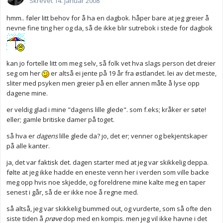
Skrevet
14. januar 2008
hmm.. føler litt behov for å ha en dagbok. håper bare at jeg greier å
nevne fine ting her og da, så de ikke blir sutrebok i stede for dagbok
kan jo fortelle litt om meg selv, så folk vet hva slags person det dreier
seg om her
er altså ei jente på 19 år fra østlandet. lei av det meste,
sliter med psyken men greier på en eller annen måte å lyse opp
dagene mine.
er veldig glad i mine "dagens lille glede". som f.eks; kråker er søte!
eller; gamle britiske damer på toget.
så hva er
dagens
lille glede da? jo, det er; venner og bekjentskaper
på alle kanter.
ja, det var faktisk det. dagen starter med at jeg var skikkelig deppa.
følte at jeg ikke hadde en eneste venn her i verden som ville backe
meg opp hvis noe skjedde, og foreldrene mine kalte meg en taper
senest i går, så de er ikke noe å regne med.
så altså, jeg var skikkelig bummed out, og vurderte, som så ofte den
siste tiden å
prøve
dop med en kompis. men jeg vil ikke havne i det