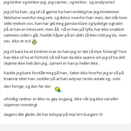
jeg tenker og tenker jeg.. jeg savner.. og tenker.. og analyserer!
jeg vil ha han.. jeg vil så gjerne ha han! endelig har jeg innrømmet
følelsene ovenfor meg selv, og delvis ovenfor han. men, det står bom
stille mellom oss. han har gitt meg ganske klare og tydelige signaler
på at han er intressert. men åå.. nå er han på fylla, har ikke snakket
sammen siden i går, hadde håper på en aldri så liten mld jeg da.. men
nei.. ikke et ord
jeg vil bare ha et konkret svar av han jeg, er det så mye forlangt? hvis
han ikke vil ha et forhold, så må han da ikke spørre om jeg vil ha det!
skjønte ikke helt den jeg.. sjenert er han jo heller ikke..
hadde jeg bare forstått meg på han.. fatter ikke hvorfor jeg er så på
knærne etter han, vedder på at han avlyser neste avtale og.. som
den forrige, og den før der
ufrivillig :rødme: er ikke no gøy engang.. ikke når jeg ikke vet eller
skjønner noenting!
dagens lille glede; de har ketsjup på mac'ern burgern :D