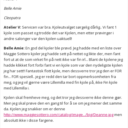
Belle Amie
Cleopatra
Atelier V:
Servicen var bra. Kjoleutvalget sørgelig dårlig.. Vi fant 1
kjole som passet og trodde det var Kjolen, men etter prøvinger i
andre salonger var den kjolen uaktuell!
Belle Amie:
En god del kjoler ble prøvd. Jeg hadde med en liste over
Maggie Sottero kjoler jeg hadde sett på nettet og likte der, men fant
fort ut at de som virket fin på nett ikke var fin irl... Blant de kjolene jeg
hadde klikket fort forbi fant vi en kjole som var den nydeligste kjolen
jeg har sett!! Fantastisk flott kjole, men dessverre tror jeg den er FOR
fin... FOR spesiell.. jeg er redd den tar bort oppmerksomheten fra
meg, og jeg vil gjerne være Lillemilla med fin kjole på, ikke Fin kjole
med Lillemilla i.
Kjolen skal fremheve meg, og det tror jeg dessverre ikke denne gjør.
Men jeg skal prøve den en gang til for å se om jeg mener det samme
da. Kjolen jeg snakker om er denne
http://www.maggiesottero.com/catalog/image.../big/Deanne.jpg
men
absolutt ikke i disse fargene.