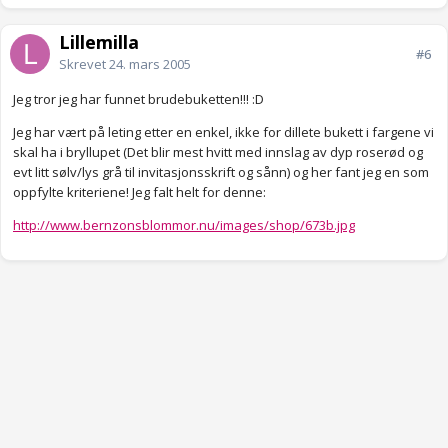
Lillemilla
#6
Skrevet
24. mars 2005
Jeg tror jeg har funnet brudebuketten!!! :D
Jeg har vært på leting etter en enkel, ikke for dillete bukett i fargene vi
skal ha i bryllupet (Det blir mest hvitt med innslag av dyp roserød og
evt litt sølv/lys grå til invitasjonsskrift og sånn) og her fant jeg en som
oppfylte kriteriene! Jeg falt helt for denne:
http://www.bernzonsblommor.nu/images/shop/673b.jpg