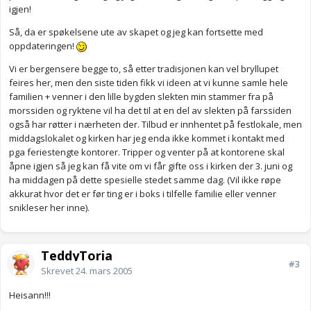
igjen!
Så, da er spøkelsene ute av skapet og jeg kan fortsette med
oppdateringen!
Vi er bergensere begge to, så etter tradisjonen kan vel bryllupet
feires her, men den siste tiden fikk vi ideen at vi kunne samle hele
familien + venner i den lille bygden slekten min stammer fra på
morssiden og ryktene vil ha det til at en del av slekten på farssiden
også har røtter i nærheten der. Tilbud er innhentet på festlokale, men
middagslokalet og kirken har jeg enda ikke kommet i kontakt med
pga feriestengte kontorer. Tripper og venter på at kontorene skal
åpne igjen så jeg kan få vite om vi får gifte oss i kirken der 3. juni og
ha middagen på dette spesielle stedet samme dag. (Vil ikke røpe
akkurat hvor det er før ting er i boks i tilfelle familie eller venner
snikleser her inne).
TeddyToria
#3
Skrevet
24. mars 2005
Heisann!!!