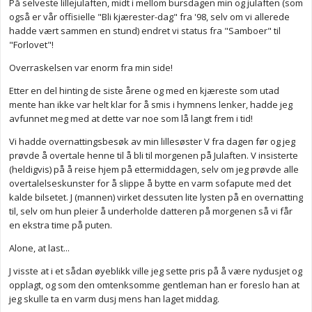
På selveste lillejulaften, midt i mellom bursdagen min og julaften (som
også er vår offisielle "Bli kjærester-dag" fra '98, selv om vi allerede
hadde vært sammen en stund) endret vi status fra "Samboer" til
"Forlovet"!
Overraskelsen var enorm fra min side!
Etter en del hinting de siste årene og med en kjæreste som utad
mente han ikke var helt klar for å smis i hymnens lenker, hadde jeg
avfunnet meg med at dette var noe som lå langt frem i tid!
Vi hadde overnattingsbesøk av min lillesøster V fra dagen før og jeg
prøvde å overtale henne til å bli til morgenen på Julaften. V insisterte
(heldigvis) på å reise hjem på ettermiddagen, selv om jeg prøvde alle
overtalelseskunster for å slippe å bytte en varm sofapute med det
kalde bilsetet. J (mannen) virket dessuten lite lysten på en overnatting
til, selv om hun pleier å underholde datteren på morgenen så vi får
en ekstra time på puten.
Alone, at last...
J visste at i et sådan øyeblikk ville jeg sette pris på å være nydusjet og
opplagt, og som den omtenksomme gentleman han er foreslo han at
jeg skulle ta en varm dusj mens han laget middag.