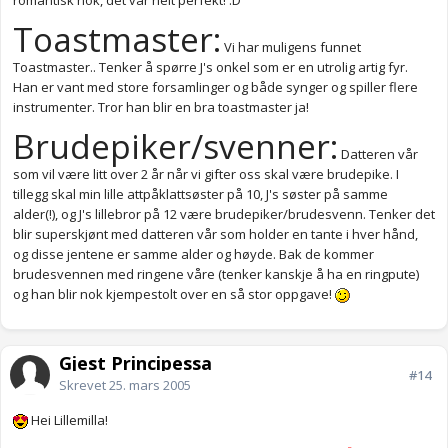
romantisk nok, det var helt perfekt! :D
Toastmaster:
Vi har muligens funnet
Toastmaster.. Tenker å spørre J's onkel som er en utrolig artig fyr.
Han er vant med store forsamlinger og både synger og spiller flere
instrumenter. Tror han blir en bra toastmaster ja!
Brudepiker/svenner:
Datteren vår
som vil være litt over 2 år når vi gifter oss skal være brudepike. I
tillegg skal min lille attpåklattsøster på 10, J's søster på samme
alder(!), og J's lillebror på 12 være brudepiker/brudesvenn. Tenker det
blir superskjønt med datteren vår som holder en tante i hver hånd,
og disse jentene er samme alder og høyde. Bak de kommer
brudesvennen med ringene våre (tenker kanskje å ha en ringpute)
og han blir nok kjempestolt over en så stor oppgave!
Gjest Principessa
#14
Skrevet
25. mars 2005
Hei Lillemilla!