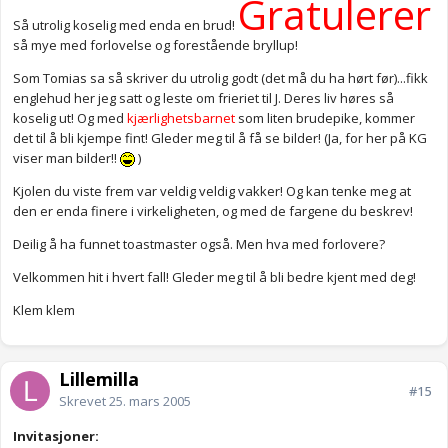
Gratulerer
Så utrolig koselig med enda en brud!
så mye med forlovelse og forestående bryllup!
Som Tomias sa så skriver du utrolig godt (det må du ha hørt før)...fikk
englehud her jeg satt og leste om frieriet til J. Deres liv høres så
koselig ut! Og med
kjærlighetsbarnet
som liten brudepike, kommer
det til å bli kjempe fint! Gleder meg til å få se bilder! (Ja, for her på KG
viser man bilder!!
)
Kjolen du viste frem var veldig veldig vakker! Og kan tenke meg at
den er enda finere i virkeligheten, og med de fargene du beskrev!
Deilig å ha funnet toastmaster også. Men hva med forlovere?
Velkommen hit i hvert fall! Gleder meg til å bli bedre kjent med deg!
Klem klem
Lillemilla
#15
Skrevet
25. mars 2005
Invitasjoner: