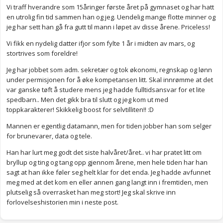
Vi traff hverandre som 15åringer første året på gymnaset og har hatt
en utrolig fin tid sammen han og jeg. Uendelig mange flotte minner og
jeg har sett han gå fra gutt til mann i løpet av disse årene. Priceless!
Vi fikk en nydelig datter ifjor som fylte 1 år i midten av mars, og
stortrives som foreldre!
Jeg har jobbet som adm. sekretær og tok økonomi, regnskap og lønn
under permisjonen for å øke kompetansen litt. Skal innrømme at det
var ganske tøft å studere mens jeg hadde fulltidsansvar for et lite
spedbarn.. Men det gikk bra til slutt og jeg kom ut med
toppkarakterer! Skikkelig boost for selvtilliten!! :D
Mannen er egentlig datamann, men for tiden jobber han som selger
for brunevarer, data og tele.
Han har lurt meg godt det siste halvåret/året.. vi har pratet litt om
bryllup og ting og tang opp gjennom årene, men hele tiden har han
sagt at han ikke føler seg helt klar for det enda. Jeg hadde avfunnet
meg med at det kom en eller annen gang langt inn i fremtiden, men
plutselig så overrasket han meg stort! Jeg skal skrive inn
forlovelseshistorien min i neste post.