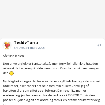
TeddyToria
#7
Skrevet
24. mars 2005
Så fiiine kjolen!
Den er veldig lekker i snittet altså...men jeg ville heller ikke hatt den i
akkurat de fargene på bildet - men som Kverula her skriver...meg om
det!
Nydelig bukett også da, bare så det er sagt! Selv har jeg aldri vurdert
røde roser, eller roser i det hele tatt i min bukett...inntill jeg så
buketten til ei som giftet seg i februar. Din ligner litt, men er
enklere...og, jeg har sansen for det enkle - så GO FOR IT hvis den
passer til kjolen og alt det andre og forblir en drømmebukett for deg!
:-)