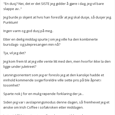
"En dusj? Nei, det er det SISTE jeg gidder å gjøre i dag, jeg vil bare
slappe av.."
Jeg burde jo skjønt at hvis han foreslår at jeg skal dusje, så dusjer jeg.
Punktum!
Ingen varm og god dusj på meg..
Etter en deilig middag spurte J om jeg ville ha den kombinerte
bursdags- og julepresangen min nå?
Tja, vil jeg det?
Jeg kom frem til at jeg ville vente litt med den, men hvorfor ikke la den
ligge under juletreet?
Løsningsorientert som jeg er foreslo jeg at den kanskje hadde et
innhold kommende svigerforeldre ville sette pris på ble åpnet i
tosomhet?
Sparte nok J for en mulig røpende forklaring der ja...
Siden jeg var i avslapningsmodus denne dagen, så fremhevet jeg et
ønske om Irish Coffee i sofakroken etter middagen.