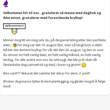
Velkommen hit til oss...gratulerer så masse med dagbok og
ikke minst, gratulerer med forestående bryllup!
Minner meg litt om meg selv du, på desperat leting etter den perfekte
dato...
For meg var det 14. august ifjor, men så langt kom vi aldri!
Nå blir det derimot bryllup for vår del den 20. august, og den er som
du skriver en helt vanlig dato, en helt vanlig måned, en helt vanlig
lørdag...for alle andre enn oss da selvsagt, det blir jo til slutt vår
fantastiske dag uansett tid og sted, i bunn og grunn!
Ikke sant!?? Akkurat det samme blir det jo for dere, 3. juni!!!
Ønsker deg masse lykke til med planlegging, og gleder meg til å følge
med!