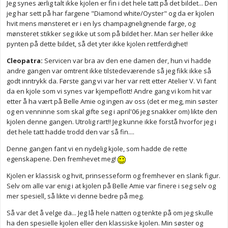
Jeg synes ærlig talt ikke kjolen er fin i det hele tatt på det bildet... Den
jeg har sett på har fargene "Diamond white/Oyster" og da er kjolen
hvit mens mønsteret er i en lys champagnelignende farge, og
mønsteret stikker seg ikke ut som på bildet her. Man ser heller ikke
pynten på dette bildet, så det yter ikke kjolen rettferdighet!
Cleopatra:
Servicen var bra av den ene damen der, hun vi hadde
andre gangen var omtrent ikke tilstedeværende så jeg fikk ikke så
godt inntrykk da. Første gang vi var her var rett etter Atelier V. Vi fant
da en kjole som vi synes var kjempeflott! Andre gang vi kom hit var
etter å ha vært på Belle Amie og ingen av oss (det er meg, min søster
og en venninne som skal gifte seg i april'06 jeg snakker om) likte den
kjolen denne gangen. Utrolig rart!! Jeg kunne ikke forstå hvorfor jeg i
det hele tatt hadde trodd den var så fin....
Denne gangen fant vi en nydelig kjole, som hadde de rette
egenskapene. Den fremhevet meg!
Kjolen er klassisk og hvit, prinsesseform og fremhever en slank figur.
Selv om alle var enig i at kjolen på Belle Amie var finere i seg selv og
mer spesiell, så likte vi denne bedre på meg.
Så var det å velge da... Jeg lå hele natten og tenkte på om jeg skulle
ha den spesielle kjolen eller den klassiske kjolen. Min søster og