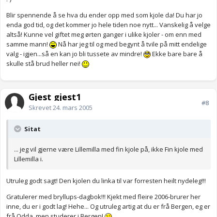
Blir spennende å se hva du ender opp med som kjole da! Du har jo
enda god tid, og det kommer jo hele tiden noe nytt... Vanskelig å velge
altså! Kunne vel giftet meg ørten ganger i ulike kjoler - om enn med
samme mann!
Nå har jeg til og med begynt å tvile på mitt endelige
valg - igjen...så en kan jo bli tussete av mindre!
Ekke bare bare å
skulle stå brud heller nei!
Gjest gjest1
#8
Skrevet
24. mars 2005
Sitat
... jeg vil gjerne være Lillemilla med fin kjole på, ikke Fin kjole med
Lillemilla i.
Utruleg godt sagt! Den kjolen du linka til var forresten heilt nydeleg!!!
Gratulerer med bryllups-dagbok!!! Kjekt med fleire 2006-brurer her
inne, du er i godt lag! Hehe... Og utruleg artig at du er frå Bergen, eg er
frå Odda, men studerer i Bergen!