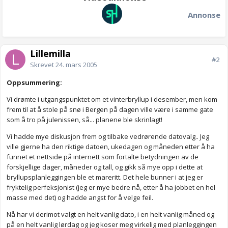
Annonse
Lillemilla
#2
Skrevet
24. mars 2005
Oppsummering:
Vi drømte i utgangspunktet om et vinterbryllup i desember, men kom
frem til at å stole på snø i Bergen på dagen ville være i samme gate
som å tro på julenissen, så... planene ble skrinlagt!
Vi hadde mye diskusjon frem og tilbake vedrørende datovalg.. Jeg
ville gjerne ha den riktige datoen, ukedagen og måneden etter å ha
funnet et nettside på internett som fortalte betydningen av de
forskjellige dager, måneder og tall, og gikk så mye opp i dette at
bryllupsplanleggingen ble et mareritt. Det hele bunner i at jeg er
fryktelig perfeksjonist (jeg er mye bedre nå, etter å ha jobbet en hel
masse med det) og hadde angst for å velge feil.
Nå har vi derimot valgt en helt vanlig dato, i en helt vanlig måned og
på en helt vanlig lørdag og jeg koser meg virkelig med planleggingen