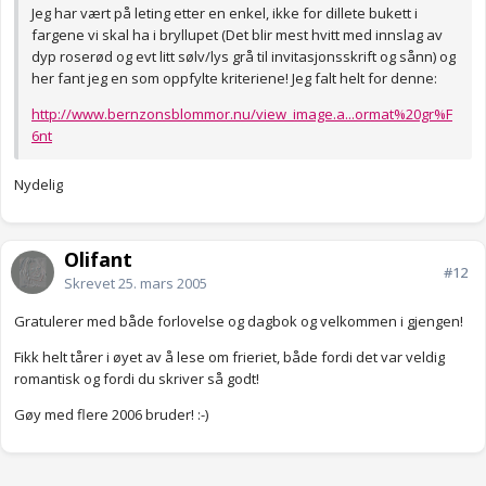
Jeg har vært på leting etter en enkel, ikke for dillete bukett i
fargene vi skal ha i bryllupet (Det blir mest hvitt med innslag av
dyp roserød og evt litt sølv/lys grå til invitasjonsskrift og sånn) og
her fant jeg en som oppfylte kriteriene! Jeg falt helt for denne:
http://www.bernzonsblommor.nu/view_image.a...ormat%20gr%F
6nt
Nydelig
Olifant
#12
Skrevet
25. mars 2005
Gratulerer med både forlovelse og dagbok og velkommen i gjengen!
Fikk helt tårer i øyet av å lese om frieriet, både fordi det var veldig
romantisk og fordi du skriver så godt!
Gøy med flere 2006 bruder! :-)