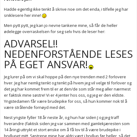
Hadde egentlig ikke tenkt å skrive noe om det enda, i tilfelle jeg har
sniklesere her inne!
Men pytt pytt, jeg kan jo nevne tankene mine, så får de heller
ødelegge overraskelsen for seg selv hvis de leser her:
ADVARSEL!!
NEDENFORSTÅENDE LESES
PÅ EGET ANSVAR!
Jeg lurer på om vi skal hoppe på den nye trenden med 2 forlovere
hver. Jeg har nemlig tenkt og tenkt på hvem jeg vil velge til forlover og
det jeg har kommet frem til er at den/de som står meg aller nærmest
er faktisk mine søstre! Vi er 4 jenter hos oss, og jeg er den eldste.
Yngstedamen får være brudepike for oss, så hun kommer nok til å
være strålende fornøyd med det.
Nest yngste fyller 18 år neste år, og hun har siden J og jeg traff
hverandre (faktisk siden jeg var sammen med gamlekjæresten som
14 åring) uttrykt et stort ønske om å få lov til å være brudepike i
bryllupet mitt. Søstrene mine har aldri vært i bryllup før heller, så det