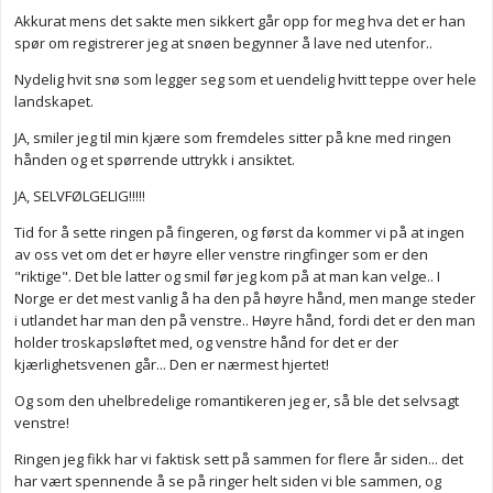
Akkurat mens det sakte men sikkert går opp for meg hva det er han
spør om registrerer jeg at snøen begynner å lave ned utenfor..
Nydelig hvit snø som legger seg som et uendelig hvitt teppe over hele
landskapet.
JA, smiler jeg til min kjære som fremdeles sitter på kne med ringen
hånden og et spørrende uttrykk i ansiktet.
JA, SELVFØLGELIG!!!!!
Tid for å sette ringen på fingeren, og først da kommer vi på at ingen
av oss vet om det er høyre eller venstre ringfinger som er den
"riktige". Det ble latter og smil før jeg kom på at man kan velge.. I
Norge er det mest vanlig å ha den på høyre hånd, men mange steder
i utlandet har man den på venstre.. Høyre hånd, fordi det er den man
holder troskapsløftet med, og venstre hånd for det er der
kjærlighetsvenen går... Den er nærmest hjertet!
Og som den uhelbredelige romantikeren jeg er, så ble det selvsagt
venstre!
Ringen jeg fikk har vi faktisk sett på sammen for flere år siden... det
har vært spennende å se på ringer helt siden vi ble sammen, og