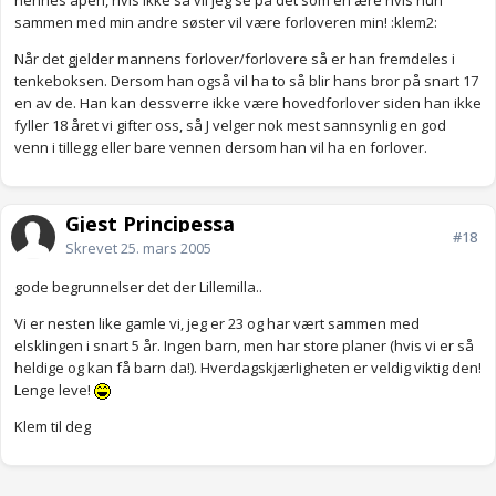
sammen med min andre søster vil være forloveren min! :klem2:
Når det gjelder mannens forlover/forlovere så er han fremdeles i
tenkeboksen. Dersom han også vil ha to så blir hans bror på snart 17
en av de. Han kan dessverre ikke være hovedforlover siden han ikke
fyller 18 året vi gifter oss, så J velger nok mest sannsynlig en god
venn i tillegg eller bare vennen dersom han vil ha en forlover.
Gjest Principessa
#18
Skrevet
25. mars 2005
gode begrunnelser det der Lillemilla..
Vi er nesten like gamle vi, jeg er 23 og har vært sammen med
elsklingen i snart 5 år. Ingen barn, men har store planer (hvis vi er så
heldige og kan få barn da!). Hverdagskjærligheten er veldig viktig den!
Lenge leve!
Klem til deg