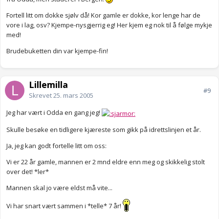
Fortell litt om dokke sjølv då! Kor gamle er dokke, kor lenge har de
vore i lag, osv? Kjempe-nysgjerrig eg! Her kjem eg nok til å følge mykje
med!
Brudebuketten din var kjempe-fin!
Lillemilla
#9
Skrevet
25. mars 2005
Jeg har vært i Odda en gang jeg!
Skulle besøke en tidligere kjæreste som gikk på idrettslinjen et år.
Ja, jeg kan godt fortelle litt om oss:
Vi er 22 år gamle, mannen er 2 mnd eldre enn meg og skikkelig stolt
over det! *ler*
Mannen skal jo være eldst må vite...
Vi har snart vært sammen i *telle* 7 år!