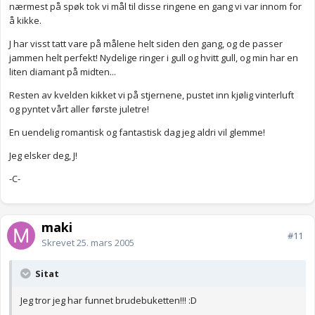
nærmest på spøk tok vi mål til disse ringene en gang vi var innom for
å kikke.
J har visst tatt vare på målene helt siden den gang, og de passer
jammen helt perfekt! Nydelige ringer i gull og hvitt gull, og min har en
liten diamant på midten...
Resten av kvelden kikket vi på stjernene, pustet inn kjølig vinterluft
og pyntet vårt aller første juletre!
En uendelig romantisk og fantastisk dag jeg aldri vil glemme!
Jeg elsker deg, J!
-C-
maki
#11
Skrevet
25. mars 2005
Sitat
Jeg tror jeg har funnet brudebuketten!!! :D