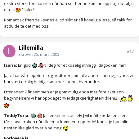
ekstra sterkt for mannen når han ser henne komme opp, og du følge
etter...
*sukk*
Romantisk frieri da - synes alltid slikt er så koselig å lese, så takk for
at du delte det med oss!
Lillemilla
#17
Skrevet
25. mars 2005
Izaria:
En god
til deg for et koselig innlegg i dagboken min!
Ja, vi har våre oppturer og nedturer som alle andre, men jeg synes vi
har vært utrolig heldige som har funnet hverandre.
Etter snart 7 år sammen er jeg om mulig enda mer forelsket enn i
begynnelsen! Vi har oppdaget hverdagskjærligheten! :klem2:
TeddyToria:
Ja, tenker nok at selv J vil måtte tørke en liten
tåre i øyekroken når lillejenta kommer trippende! Kanskje han blir
nesten like glad over å se meg!
Forlovere ja...