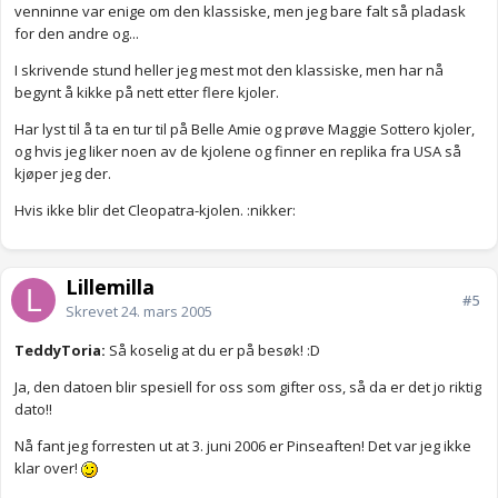
venninne var enige om den klassiske, men jeg bare falt så pladask
for den andre og...
I skrivende stund heller jeg mest mot den klassiske, men har nå
begynt å kikke på nett etter flere kjoler.
Har lyst til å ta en tur til på Belle Amie og prøve Maggie Sottero kjoler,
og hvis jeg liker noen av de kjolene og finner en replika fra USA så
kjøper jeg der.
Hvis ikke blir det Cleopatra-kjolen. :nikker:
Lillemilla
#5
Skrevet
24. mars 2005
TeddyToria:
Så koselig at du er på besøk! :D
Ja, den datoen blir spesiell for oss som gifter oss, så da er det jo riktig
dato!!
Nå fant jeg forresten ut at 3. juni 2006 er Pinseaften! Det var jeg ikke
klar over!