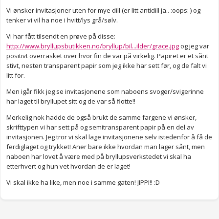
Vi ønsker invitasjoner uten for mye dill (er litt antidill ja.. :oops: ) og
tenker vi vil ha noe i hvitt/lys grå/sølv.
Vi har fått tilsendt en prøve på disse:
http://www.bryllupsbutikken.no/bryllup/bil...ilder/grace.jpg
og jeg var
positivt overrasket over hvor fin de var på virkelig. Papiret er et sånt
stivt, nesten transparent papir som jeg ikke har sett før, og de falt vi
litt for.
Men igår fikk jeg se invitasjonene som naboens svoger/svigerinne
har laget til bryllupet sitt og de var så flotte!!
Merkelig nok hadde de også brukt de samme fargene vi ønsker,
skrifttypen vi har sett på og semitransparent papir på en del av
invitasjonen. Jeg tror vi skal lage invitasjonene selv istedenfor å få de
ferdiglaget og trykket! Aner bare ikke hvordan man lager sånt, men
naboen har lovet å være med på bryllupsverkstedet vi skal ha
etterhvert og hun vet hvordan de er laget!
Vi skal ikke ha like, men noe i samme gaten! JIPPI!! :D