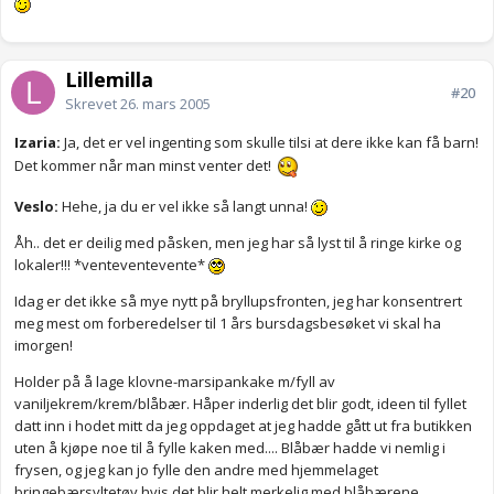
Lillemilla
#20
Skrevet
26. mars 2005
Izaria:
Ja, det er vel ingenting som skulle tilsi at dere ikke kan få barn!
Det kommer når man minst venter det!
Veslo:
Hehe, ja du er vel ikke så langt unna!
Åh.. det er deilig med påsken, men jeg har så lyst til å ringe kirke og
lokaler!!! *venteventevente*
Idag er det ikke så mye nytt på bryllupsfronten, jeg har konsentrert
meg mest om forberedelser til 1 års bursdagsbesøket vi skal ha
imorgen!
Holder på å lage klovne-marsipankake m/fyll av
vaniljekrem/krem/blåbær. Håper inderlig det blir godt, ideen til fyllet
datt inn i hodet mitt da jeg oppdaget at jeg hadde gått ut fra butikken
uten å kjøpe noe til å fylle kaken med.... Blåbær hadde vi nemlig i
frysen, og jeg kan jo fylle den andre med hjemmelaget
bringebærsyltetøy hvis det blir helt merkelig med blåbærene.