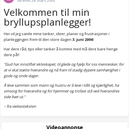
Skrevet
24. mars 2005
Velkommen til min
bryllupsplanlegger!
Her vil jeg samle mine tanker, ideer, planer og frustrasjoner i
planleggingen frem til den store dagen
3. juni 2006
!
Har dere råd, tips eller tanker å komme med må dere bare henge
dere på!!
"Gud har innstiftet ekteskapet, til glede og hjelp for oss mennesker, for
at vi skal støtte hverandre og nå fram til stadig dypere samhørighet i
gode og onde dager.
Å leve sammen som mann og hustru er å leve i tillit og kjærlighet, ha
omsorg for hverandre og for hjemmet og trofast stå ved hverandres
side livet ut."
– fra vielsesteksten
Videoannonse