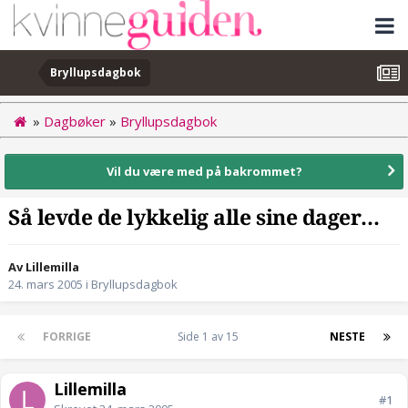
Bryllupsdagbok
»
Dagbøker
»
Bryllupsdagbok
Vil du være med på bakrommet?
Så levde de lykkelig alle sine dager...
Av Lillemilla
24. mars 2005
i
Bryllupsdagbok
FORRIGE
Side 1 av 15
NESTE
Lillemilla
#1