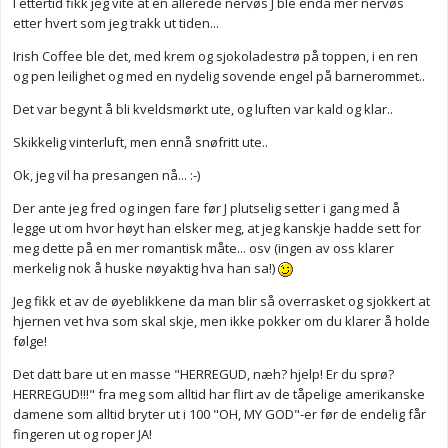
I ettertid fikk jeg vite at en allerede nervøs J ble enda mer nervøs
etter hvert som jeg trakk ut tiden...
Irish Coffee ble det, med krem og sjokoladestrø på toppen, i en ren
og pen leilighet og med en nydelig sovende engel på barnerommet..
Det var begynt å bli kveldsmørkt ute, og luften var kald og klar..
Skikkelig vinterluft, men ennå snøfritt ute..
Ok, jeg vil ha presangen nå... :-)
Der ante jeg fred og ingen fare før J plutselig setter i gang med å
legge ut om hvor høyt han elsker meg, at jeg kanskje hadde sett for
meg dette på en mer romantisk måte... osv (ingen av oss klarer
merkelig nok å huske nøyaktig hva han sa!)
Jeg fikk et av de øyeblikkene da man blir så overrasket og sjokkert at
hjernen vet hva som skal skje, men ikke pokker om du klarer å holde
følge!
Det datt bare ut en masse "HERREGUD, næh? hjelp! Er du sprø?
HERREGUD!!!" fra meg som alltid har flirt av de tåpelige amerikanske
damene som alltid bryter ut i 100 "OH, MY GOD"-er før de endelig får
fingeren ut og roper JA!