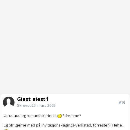
Gjest gjest1
#19
Skrevet
25. mars 2005
Utruuuuuleg romantisk frieri!!!
*drømme*
Eg blir gjerne med på invitasjons-lagings-verkstad, forresten!! Hehe..