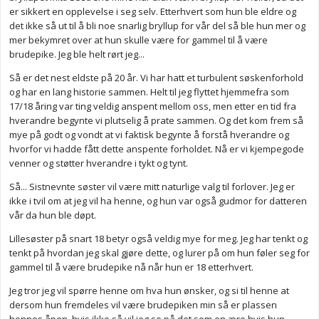
er sikkert en opplevelse i seg selv. Etterhvert som hun ble eldre og
det ikke så ut til å bli noe snarlig bryllup for vår del så ble hun mer og
mer bekymret over at hun skulle være for gammel til å være
brudepike. Jeg ble helt rørt jeg...
Så er det nest eldste på 20 år. Vi har hatt et turbulent søskenforhold
og har en lang historie sammen. Helt til jeg flyttet hjemmefra som
17/18 åring var ting veldig anspent mellom oss, men etter en tid fra
hverandre begynte vi plutselig å prate sammen. Og det kom frem så
mye på godt og vondt at vi faktisk begynte å forstå hverandre og
hvorfor vi hadde fått dette anspente forholdet. Nå er vi kjempegode
venner og støtter hverandre i tykt og tynt.
Så... Sistnevnte søster vil være mitt naturlige valg til forlover. Jeg er
ikke i tvil om at jeg vil ha henne, og hun var også gudmor for datteren
vår da hun ble døpt.
Lillesøster på snart 18 betyr også veldig mye for meg. Jeg har tenkt og
tenkt på hvordan jeg skal gjøre dette, og lurer på om hun føler seg for
gammel til å være brudepike nå når hun er 18 etterhvert.
Jeg tror jeg vil spørre henne om hva hun ønsker, og si til henne at
dersom hun fremdeles vil være brudepiken min så er plassen
hennes åpen, hvis ikke så vil jeg se på det som en ære hvis hun