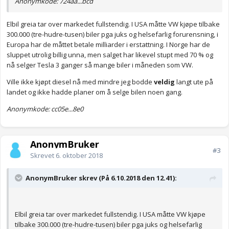
Anonymkode: 724aa...bcd
Elbil greia tar over markedet fullstendig. I USA måtte VW kjøpe tilbake
300.000 (tre-hudre-tusen) biler pga juks og helsefarlig forurensning, i
Europa har de måttet betale milliarder i erstattning. I Norge har de
sluppet utrolig billig unna, men salget har likevel stupt med 70 % og
nå selger Tesla 3 ganger så mange biler i måneden som VW.
Ville ikke kjøpt diesel nå med mindre jeg bodde
veldig
langt ute på
landet og ikke hadde planer om å selge bilen noen gang.
Anonymkode: cc05e...8e0
AnonymBruker
#3
Skrevet
6. oktober 2018
AnonymBruker skrev (På 6.10.2018 den 12.41):
Elbil greia tar over markedet fullstendig. I USA måtte VW kjøpe
tilbake 300.000 (tre-hudre-tusen) biler pga juks og helsefarlig