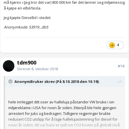
må kjøres i (jeg tror det var) 800 000 km før det lønner seg miljømessig
å kjøpe en elbil/tesla.
Jeg kjøpte Dieselbil i stedet.
Anonymkode: 53919...db5
4
tdm900
#14
Skrevet
8. oktober 2018
AnonymBruker skrev (På 8.10.2018 den 10.19):
hele innlegget ditt oser av halleluja påstander VW bruke i sin
miljøreklame i USA for noen år siden. Etterpå ble hele gjengen
arrestert for juks og bedrageri. Tidligere regjeringer brukte
redusert CO2 utslipp for å lage hallelujastemning for diesel for
noen år siden. Alt var bare et spill om CO2 kvoter på globalt nivå.