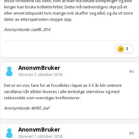
disse fordelene tas vekk; som at man må betale bompenger og ikke
lenger kan bruke kollektivfeltet. Dette må nødvendigvis skje på et
eller annet tidspunkt hvis mange nok skaffer seg elbil, og da vil store
deler av etterspørselen stoppe opp.
Anonymkode: caef8...814
3
AnonymBruker
#5
Skrevet
7. oktober 2018
Det er en viss fare for at fossilbiler i løpet av 3-5 år blir omtrent
verdiløse når elbiler leveres i alle tenkelige størrelser og med
rekkevidde som overstiger kreftmotorer.
Anonymkode: 4bf6f...baf
AnonymBruker
#6
Skrevet
7. oktober 2018