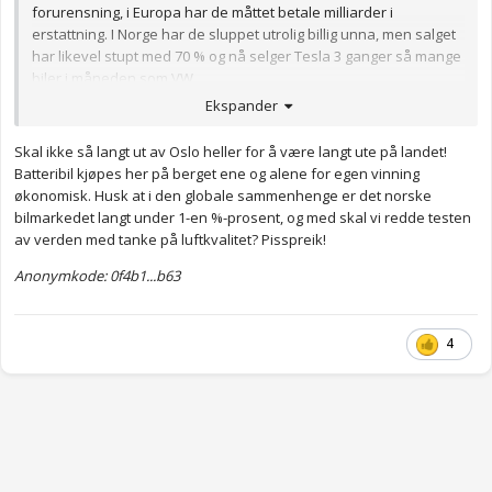
forurensning, i Europa har de måttet betale milliarder i
erstattning. I Norge har de sluppet utrolig billig unna, men salget
har likevel stupt med 70 % og nå selger Tesla 3 ganger så mange
biler i måneden som VW.
Ekspander
Ville ikke kjøpt diesel nå med mindre jeg bodde
veldig
langt ute
på landet og ikke hadde planer om å selge bilen noen gang.
Skal ikke så langt ut av Oslo heller for å være langt ute på landet!
Anonymkode: cc05e...8e0
Batteribil kjøpes her på berget ene og alene for egen vinning
økonomisk. Husk at i den globale sammenhenge er det norske
bilmarkedet langt under 1-en %-prosent, og med skal vi redde testen
av verden med tanke på luftkvalitet? Pisspreik!
Anonymkode: 0f4b1...b63
4