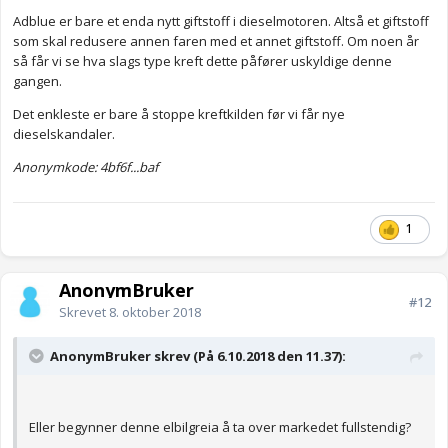
punkt 1? AdBlue har vært i bruk i flere år allerede, først i
lastebiler. Prisen er
halvparten av prisen på drivstoff
, og du
Adblue er bare et enda nytt giftstoff i dieselmotoren. Altså et giftstoff
bruker jo også langt mindre av dette, faktisk bare
1 liter på 1200
som skal redusere annen faren med et annet giftstoff. Om noen år
km
. Uansett hadde det vært et godt miljøtiltak om myndighetene
så får vi se hva slags type kreft dette påfører uskyldige denne
subsidierte AdBlue.
gangen.
Det enkleste er bare å stoppe kreftkilden før vi får nye
dieselskandaler.
Anonymkode: 4bf6f...baf
1
AnonymBruker
#12
Skrevet
8. oktober 2018
AnonymBruker skrev (På 6.10.2018 den 11.37):
Eller begynner denne elbilgreia å ta over markedet fullstendig?