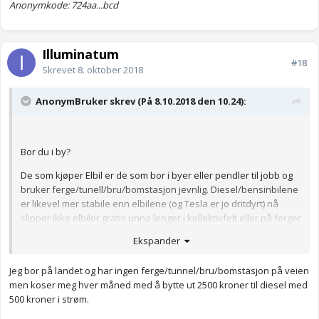
Anonymkode: 724aa...bcd
Illuminatum
#18
Skrevet
8. oktober 2018
AnonymBruker skrev (På 8.10.2018 den 10.24):
Bor du i by?
De som kjøper Elbil er de som bor i byer eller pendler til jobb og
bruker ferge/tunell/bru/bomstasjon jevnlig. Diesel/bensinbilene
er likevel mer stabile enn elbilene (og Tesla er jo dritdyrt) nå
slipper ikke elbiler gratis unna lenger i kollektivfelt eller på ferger
og betaler foreløpig halv pris av biler med fossilt drivstoff. Men
Ekspander
dette går jo opp til full pris til slutt. Da blir ikke den elbilen noe
verdt lenger. (Med mindre den kjører veeldig langt på en lading)
Jeg bor på landet og har ingen ferge/tunnel/bru/bomstasjon på veien
Miljømessig er det så forurensende å lage disse Elbilbatteriene
men koser meg hver måned med å bytte ut 2500 kroner til diesel med
at de må kjøres i (jeg tror det var) 800 000 km før det lønner seg
500 kroner i strøm.
miljømessig å kjøpe en elbil/tesla.