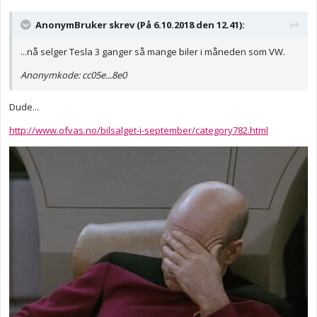
AnonymBruker skrev (På 6.10.2018 den 12.41):
...nå selger Tesla 3 ganger så mange biler i måneden som VW.
Anonymkode: cc05e...8e0
Dude...
http://www.ofvas.no/bilsalget-i-september/category782.html