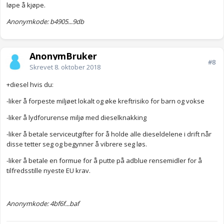
løpe å kjøpe.
Anonymkode: b4905...9db
AnonymBruker
#8
Skrevet
8. oktober 2018
+diesel hvis du:
-liker å forpeste miljøet lokalt og øke kreftrisiko for barn og vokse
-liker å lydforurense miljø med dieselknakking
-liker å betale serviceutgifter for å holde alle dieseldelene i drift når
disse tetter seg og begynner å vibrere seg løs.
-liker å betale en formue for å putte på adblue rensemidler for å
tilfredsstille nyeste EU krav.
Anonymkode: 4bf6f...baf