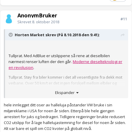
AnonymBruker
#11
Skrevet
8. oktober 2018
Horten Market skrev (På 8.10.2018 den 9.41):
Tullprat. Med AdBlue er utslippene så rene at dieselbilen
nærmest renser luften der den går.
Moderne dieselteknologi er
en revolusjon
.
Tullprat. Støy fra biler kommer i det all vesentligste fra dekk mot
veibane. Over 50 km/t er det ingen forskjell mellom elbiler og
andre. På utsiden. I kupeen derimot ... elbiler er langt dårligere
Ekspander
lydisolert på grunn av vektøkningen isolasjonsmaterialet
medfører.
hele innlegget ditt oser av halleluja påstander VW bruke i sin
Det er visstnok en del Tesla-eiere som er misfornøyd - bilen har
miljøreklame i USA for noen år siden. Etterpå ble hele gjengen
stått mer på verksted enn i garasjen.
arrestert for juks og bedrageri. Tidligere regjeringer brukte redusert
CO2 utslipp for å lage hallelujastemning for diesel for noen år siden.
Aha, men det streifet deg ikke at dette punktet slår ihjel ditt
Alt var bare et spill om CO2 kvoter på globalt nivå.