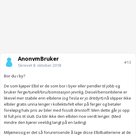
AnonymBruker
#13
Skrevet
8. oktober 2018
Bor du i by?
De som kjøper Elbil er de som bor i byer eller pendler til jobb og
bruker ferge/tunell/bru/bomstasjon jevnlig. Diesel/bensinbilene er
likevel mer stabile enn elbilene (og Tesla er jo dritdyrt) nå slipper ikke
elbiler gratis unna lenger i kollektivfelt eller på ferger og betaler
foreløpig halv pris av biler med fossilt drivstoff. Men dette går jo opp
til full pris til slutt. Da blir ikke den elbilen noe verdt lenger. (Med
mindre den kjører veeldig langt på en lading)
Miljømessig er det så forurensende å lage disse Elbilbatteriene at de