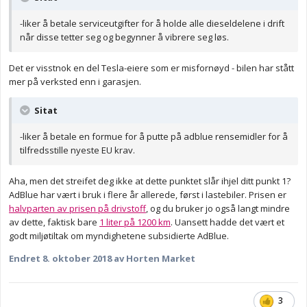
-liker å betale serviceutgifter for å holde alle dieseldelene i drift
når disse tetter seg og begynner å vibrere seg løs.
Det er visstnok en del Tesla-eiere som er misfornøyd - bilen har stått
mer på verksted enn i garasjen.
Sitat
-liker å betale en formue for å putte på adblue rensemidler for å
tilfredsstille nyeste EU krav.
Aha, men det streifet deg ikke at dette punktet slår ihjel ditt punkt 1?
AdBlue har vært i bruk i flere år allerede, først i lastebiler. Prisen er
halvparten av prisen på drivstoff
, og du bruker jo også langt mindre
av dette, faktisk bare
1 liter på 1200 km
. Uansett hadde det vært et
godt miljøtiltak om myndighetene subsidierte AdBlue.
Endret
8. oktober 2018
av Horten Market
3