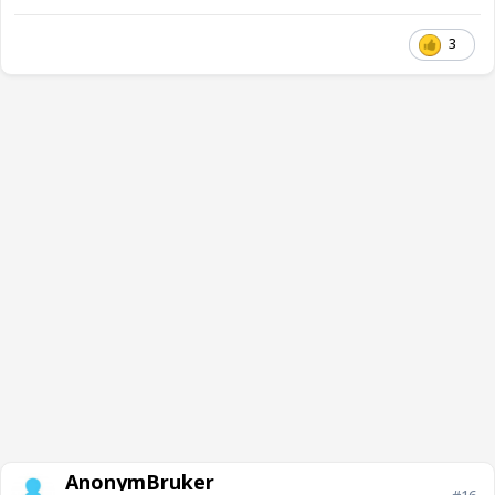
3
AnonymBruker