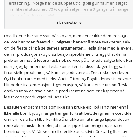
erstattning. I Norge har de sluppet utrolig billig unna, men salget
har likevel stupt med 70 % og nå selger Tesla 3 ganger så mange
biler i måneden som VW.
Ekspander
Ville ikke kjøpt diesel nå med mindre jeg bodde
veldig
langt ute
på landet og ikke hadde planer om å selge bilen noen gang.
Fossilbilene har sine svin på skogen, men det er ikke dermed sagt at
Anonymkode: cc05e...8e0
de ikke har noen fremtid. "Elbilgreia" har ennå store svakheter, selv
om de fleste går på selgernes argumenter....Tesla sliter med å levere,
de har produskjons- og distribusjonsproblemer, i tillegg til at de har
problemer med å levere rask nok service på allerede solgte biler. Har
mange jeg kjenner med Tesla som sliter litt i disse dager. Legg så til
finansielle problemer, så kan det godt være at Tesla ikke overlever.
Og i konkurranse med f. eks. Audio E-tron og E-golf, derav sistnevnte
blir bedre fra generasjon til generasjon, så kan det se ut som Tesla
dankes ut av de tradisjonelle produsentene som er eksperter på
logistikk og produksjon på lang sikt.
Dessuten er det mange som ikke kan bruke elbil på langt nær ennå.
Ikke alle bor i by, og mange trenger fortsatt betydelig mer rekkevidde
enn en Tesla kan tilby. For ikke å snakke om at mange kjøper det av
rene økonomiske fordeler; at man slipper bompenger og sparer
bensinpenger. Vi får se om elbil er like attraktivt når stadig flere av