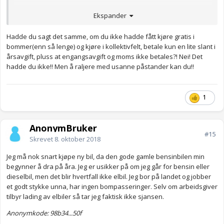
Adblue er bare et enda nytt giftstoff i dieselmotoren. Altså et
Ekspander
giftstoff som skal redusere annen faren med et annet giftstoff.
Om noen år så får vi se hva slags type kreft dette påfører
Hadde du sagt det samme, om du ikke hadde fått kjøre gratis i
uskyldige denne gangen.
bommer(enn så lenge) og kjøre i kollektivfelt, betale kun en lite slant i
Det enkleste er bare å stoppe kreftkilden før vi får nye
årsavgift, pluss at engangsavgift og moms ikke betales?! Nei! Det
dieselskandaler.
hadde du ikke!! Men å raljere med usanne påstander kan du!!
Anonymkode: 4bf6f...baf
1
AnonymBruker
#15
Skrevet
8. oktober 2018
Jeg må nok snart kjøpe ny bil, da den gode gamle bensinbilen min
begynner å dra på åra. Jeg er usikker på om jeg går for bensin eller
dieselbil, men det blir hvertfall ikke elbil. Jeg bor på landet og jobber
et godt stykke unna, har ingen bompasseringer. Selv om arbeidsgiver
tilbyr lading av elbiler så tar jeg faktisk ikke sjansen.
Anonymkode: 98b34...50f