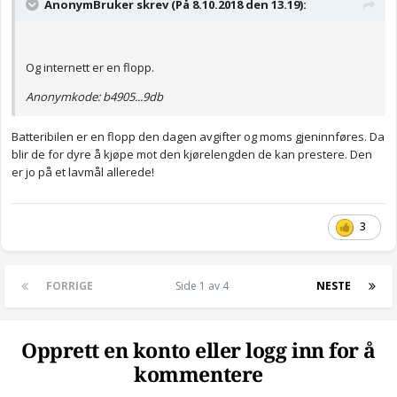
AnonymBruker skrev (På 8.10.2018 den 13.19):
Og internett er en flopp.
Anonymkode: b4905...9db
Batteribilen er en flopp den dagen avgifter og moms gjeninnføres. Da
blir de for dyre å kjøpe mot den kjørelengden de kan prestere. Den
er jo på et lavmål allerede!
3
FORRIGE
Side 1 av 4
NESTE
Opprett en konto eller logg inn for å
kommentere