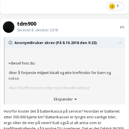
1
tdm900
#9
Skrevet
8. oktober 2018
AnonymBruker skrev (På 8.10.2018 den 9.23):
+diesel hvis du:
-liker å forpeste miljøet lokalt og øke kreftrisiko for barn og
vokse
-liker å lydforurense miljø med dieselknakking
-liker å betale serviceutgifter for å holde alle dieseldelene i drift
Ekspander
når disse tetter seg og begynner å vibrere seg løs.
Hvorfor koster det å batterikassa på service? Hvordan er batteriet
-liker å betale en formue for å putte på adblue rensemidler for å
etter 300.000 kjørte km? Batterikasser er tyngre enn vanlige biler,
tilfredsstille nyeste EU krav.
ergo sliter de mer på veien! Kutt også ut alt anna som er
kreftfremkallende, så kanskje DU overlever. Det er det faktisk INGEN