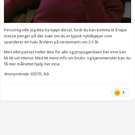
Personlig ville jeg ikke ha kjøpt diesel, fordi du kan komme til å tape
masse penger på det. Især om du er typisk nybilkjøper som
spanderer en halv årslønn på nestemann om 3-5 år.
Men elbil passer heller ikke for alle og propagandaen her inne kan
bli litt vel intenst. Med litt mere info om bruks- og kjøremønster kan du
få mer målrettet hjelp her inne.
Anonymkode: 93579...fcb
3