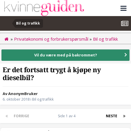
Bil og trafikk
»
Privatøkonomi og forbrukerspørsmål
»
Bil og trafikk
Vil du være med på bakrommet?
Er det fortsatt trygt å kjøpe ny
dieselbil?
Av AnonymBruker
6. oktober 2018
i
Bil og trafikk
FORRIGE
Side 1 av 4
NESTE