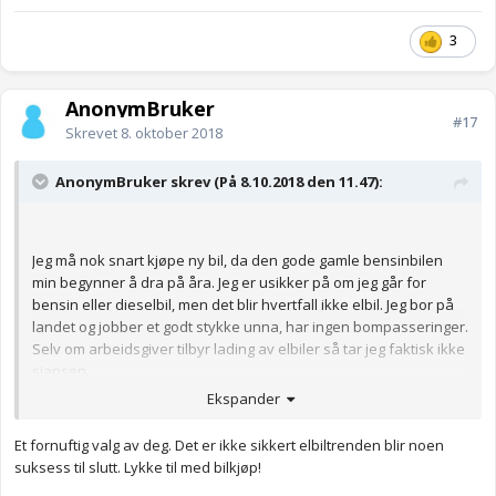
3
AnonymBruker
#17
Skrevet
8. oktober 2018
AnonymBruker skrev (På 8.10.2018 den 11.47):
Jeg må nok snart kjøpe ny bil, da den gode gamle bensinbilen
min begynner å dra på åra. Jeg er usikker på om jeg går for
bensin eller dieselbil, men det blir hvertfall ikke elbil. Jeg bor på
landet og jobber et godt stykke unna, har ingen bompasseringer.
Selv om arbeidsgiver tilbyr lading av elbiler så tar jeg faktisk ikke
sjansen.
Ekspander
Anonymkode: 98b34...50f
Et fornuftig valg av deg. Det er ikke sikkert elbiltrenden blir noen
suksess til slutt. Lykke til med bilkjøp!