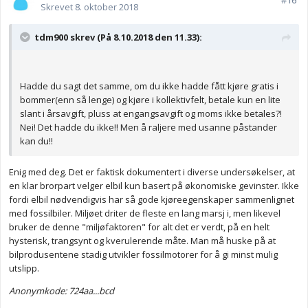
#16
Skrevet
8. oktober 2018
tdm900 skrev (På 8.10.2018 den 11.33):
Hadde du sagt det samme, om du ikke hadde fått kjøre gratis i
bommer(enn så lenge) og kjøre i kollektivfelt, betale kun en lite
slant i årsavgift, pluss at engangsavgift og moms ikke betales?!
Nei! Det hadde du ikke!! Men å raljere med usanne påstander
kan du!!
Enig med deg. Det er faktisk dokumentert i diverse undersøkelser, at
en klar brorpart velger elbil kun basert på økonomiske gevinster. Ikke
fordi elbil nødvendigvis har så gode kjøreegenskaper sammenlignet
med fossilbiler. Miljøet driter de fleste en lang marsj i, men likevel
bruker de denne "miljøfaktoren" for alt det er verdt, på en helt
hysterisk, trangsynt og kverulerende måte. Man må huske på at
bilprodusentene stadig utvikler fossilmotorer for å gi minst mulig
utslipp.
Anonymkode: 724aa...bcd