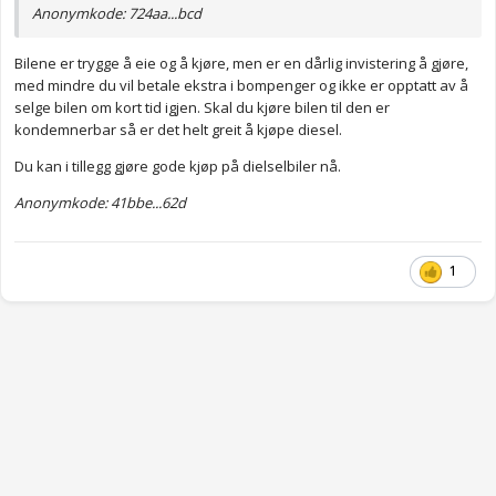
Anonymkode: 724aa...bcd
Bilene er trygge å eie og å kjøre, men er en dårlig invistering å gjøre,
med mindre du vil betale ekstra i bompenger og ikke er opptatt av å
selge bilen om kort tid igjen. Skal du kjøre bilen til den er
kondemnerbar så er det helt greit å kjøpe diesel.
Du kan i tillegg gjøre gode kjøp på dielselbiler nå.
Anonymkode: 41bbe...62d
1