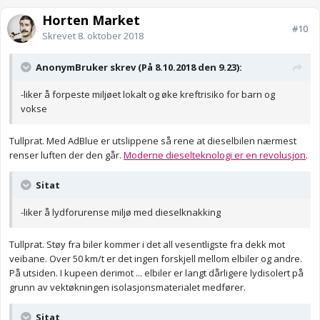
Horten Market
#10
Skrevet
8. oktober 2018
AnonymBruker skrev (På 8.10.2018 den 9.23):
-liker å forpeste miljøet lokalt og øke kreftrisiko for barn og
vokse
Tullprat. Med AdBlue er utslippene så rene at dieselbilen nærmest
renser luften der den går.
Moderne dieselteknologi er en revolusjon
.
Sitat
-liker å lydforurense miljø med dieselknakking
Tullprat. Støy fra biler kommer i det all vesentligste fra dekk mot
veibane. Over 50 km/t er det ingen forskjell mellom elbiler og andre.
På utsiden. I kupeen derimot ... elbiler er langt dårligere lydisolert på
grunn av vektøkningen isolasjonsmaterialet medfører.
Sitat