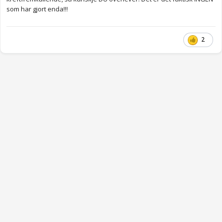
som har gjort enda!!!
Anonymkode: 4bf6f...baf
2