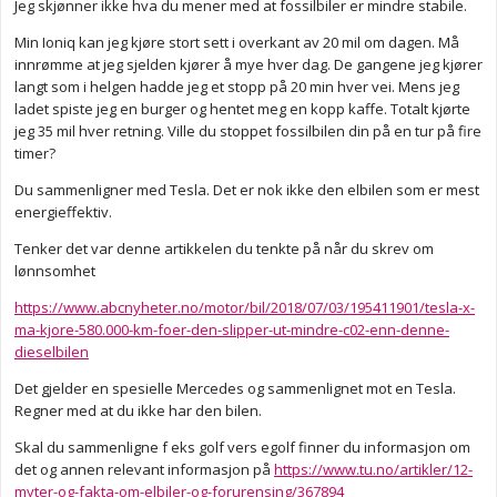
Jeg skjønner ikke hva du mener med at fossilbiler er mindre stabile.
Jeg kjøpte Dieselbil i stedet.
Min Ioniq kan jeg kjøre stort sett i overkant av 20 mil om dagen. Må
Anonymkode: 53919...db5
innrømme at jeg sjelden kjører å mye hver dag. De gangene jeg kjører
langt som i helgen hadde jeg et stopp på 20 min hver vei. Mens jeg
ladet spiste jeg en burger og hentet meg en kopp kaffe. Totalt kjørte
jeg 35 mil hver retning. Ville du stoppet fossilbilen din på en tur på fire
timer?
Du sammenligner med Tesla. Det er nok ikke den elbilen som er mest
energieffektiv.
Tenker det var denne artikkelen du tenkte på når du skrev om
lønnsomhet
https://www.abcnyheter.no/motor/bil/2018/07/03/195411901/tesla-x-
ma-kjore-580.000-km-foer-den-slipper-ut-mindre-c02-enn-denne-
dieselbilen
Det gjelder en spesielle Mercedes og sammenlignet mot en Tesla.
Regner med at du ikke har den bilen.
Skal du sammenligne f eks golf vers egolf finner du informasjon om
det og annen relevant informasjon på
https://www.tu.no/artikler/12-
myter-og-fakta-om-elbiler-og-forurensing/367894