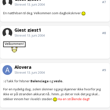
#7
Skrevet
13. juni 2004
En natthilsen til deg. Velkommen som dagbokskriver
Gjest gjest1
#8
Skrevet
13. juni 2004
Alovera
#9
Skrevet
13. juni 2004
:-) Takk for hilsner
Balenciaga
og
veslo.
For en nydelig dag...solen skinner og jeg skjønner ikke hvorfor jeg
ikke er på stranden akkurat nå.. hmm...jo det er nok det jeg skal...
stikker innom her i kveld i steden
Ha en strålende dag!!