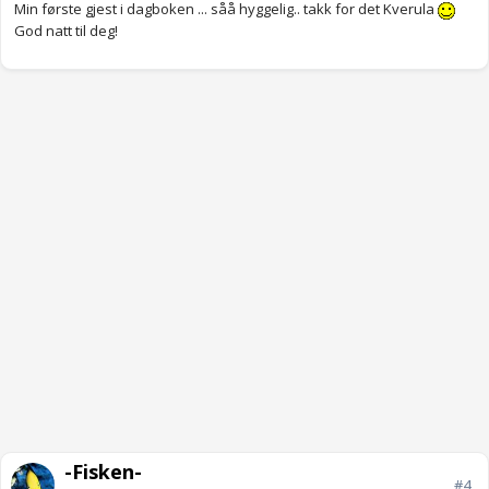
Min første gjest i dagboken ... såå hyggelig.. takk for det Kverula
God natt til deg!
-Fisken-
#4