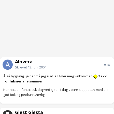
Alovera
#16
Skrevet
13. juni 2004
Å så hyggelig.. ja her må jeg si at jeg føler meg velkommen
Takk
for hilsner alle sammen.
Har hatt en fantastisk dag ved sjøen i dag... bare slappet av med en
god bok og jordbær...herlig!
Gjest Gjesta