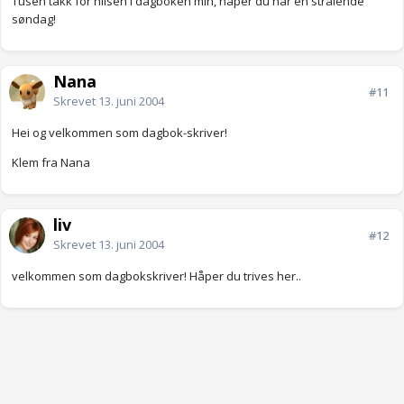
Tusen takk for hilsen i dagboken min, håper du har en strålende
søndag!
Nana
#11
Skrevet
13. juni 2004
Hei og velkommen som dagbok-skriver!
Klem fra Nana
liv
#12
Skrevet
13. juni 2004
velkommen som dagbokskriver! Håper du trives her..