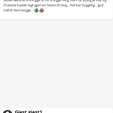
Skulle akkurat til å logge ut for å legge meg, men så så jeg at Fisk og
Chanela hadde lagt igjen en hilsen til meg... Det bar hyggelig... god
natt til dere begge...
Gjest gjest1