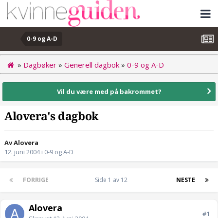
0-9 og A-D
»
Dagbøker
»
Generell dagbok
»
0-9 og A-D
Vil du være med på bakrommet?
Alovera's dagbok
Av Alovera
12. juni 2004
i
0-9 og A-D
FORRIGE
Side 1 av 12
NESTE
Alovera
#1