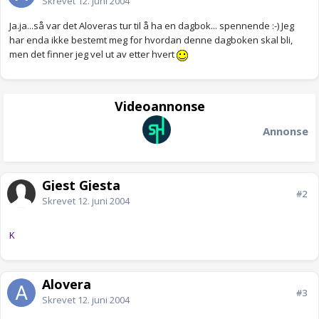
Skrevet
12. juni 2004
Ja.ja...så var det Aloveras tur til å ha en dagbok... spennende :-) Jeg
har enda ikke bestemt meg for hvordan denne dagboken skal bli,
men det finner jeg vel ut av etter hvert
Videoannonse
Annonse
Gjest Gjesta
#2
Skrevet
12. juni 2004
K
Alovera
#3
Skrevet
12. juni 2004