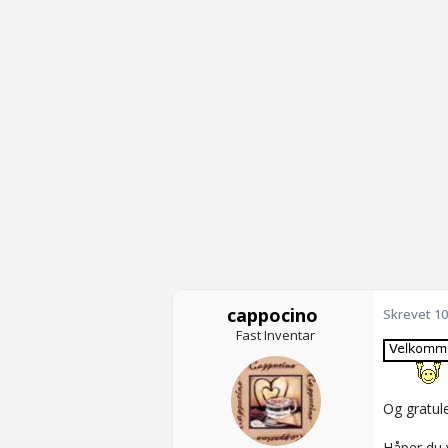
cappocino
Skrevet
10
Fast Inventar
Og gratul
Håper du v