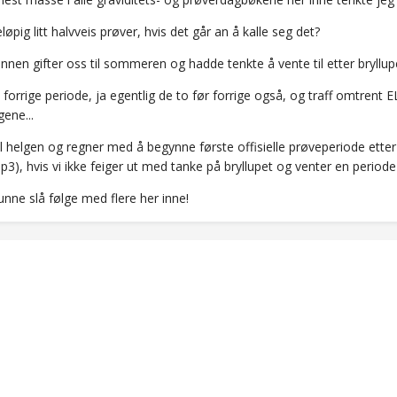
eløpig litt halvveis prøver, hvis det går an å kalle seg det?
nen gifter oss til sommeren og hadde tenkte å vente til etter bryllupet
 i forrige periode, ja egentlig de to før forrige også, og traff omtrent 
ene...
l helgen og regner med å begynne første offisielle prøveperiode etter
pp3), hvis vi ikke feiger ut med tanke på bryllupet og venter en periode t
nne slå følge med flere her inne!