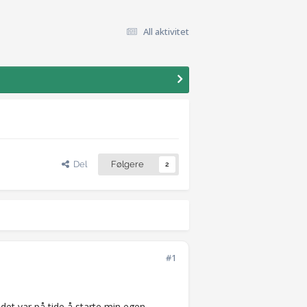
All aktivitet
Del
Følgere
2
#1
det var på tide å starte min egen.