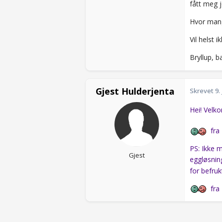
fått meg j
Hvor mang
Vil helst 
Bryllup, 
Gjest Hulderjenta
Skrevet
9.
Hei! Velk
fra 
PS: Ikke m
Gjest
eggløsnin
for befruk
fra 