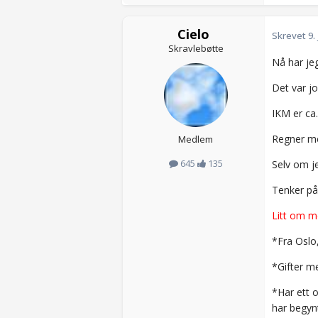
Cielo
Skrevet
9.
Skravlebøtte
Nå har jeg
Det var jo
IKM er ca
Regner med
Medlem
645
135
Selv om je
Tenker på 
Litt om m
*Fra Oslo,
*Gifter m
*Har ett o
har begynt