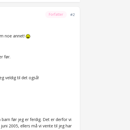
#2
Forfatter
 som noe annet!
r før.
g veldig til det også!
arn før jeg er ferdig. Det er derfor vi
 juni 2005, ellers må vi vente til jeg har