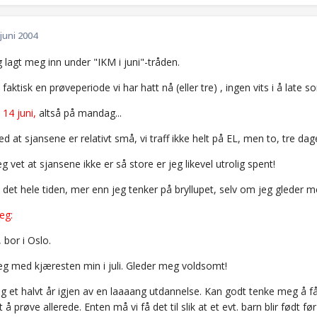
 juni 2004
 lagt meg inn under "IKM i juni"-tråden.
 faktisk en prøveperiode vi har hatt nå (eller tre) , ingen vits i å late
.
14 juni,
altså på mandag...
 at sjansene er relativt små, vi traff ikke helt på EL, men to, tre dage
g vet at sjansene ikke er så store er jeg likevel utrolig spent!
det hele tiden, mer enn jeg tenker på bryllupet, selv om jeg gleder me
eg:
 bor i Oslo.
eg med kjæresten min i juli. Gleder meg voldsomt!
g et halvt år igjen av en laaaang utdannelse. Kan godt tenke meg å få b
 å prøve allerede. Enten må vi få det til slik at et evt. barn blir født før