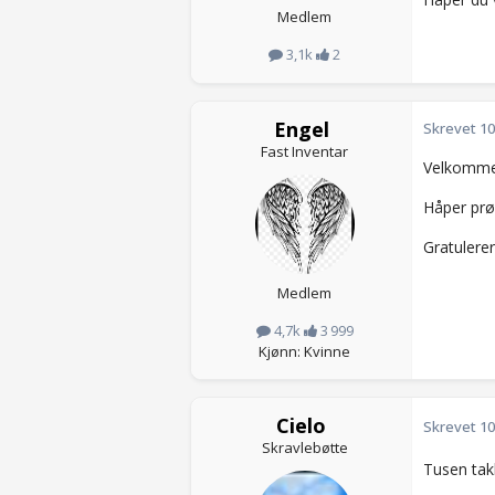
Medlem
3,1k
2
Engel
Skrevet
10
Fast Inventar
Velkommen
Håper prøv
Gratulere
Medlem
4,7k
3 999
Kjønn: Kvinne
Cielo
Skrevet
10
Skravlebøtte
Tusen tak