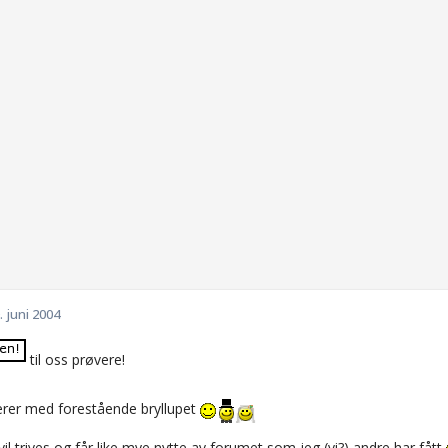
. juni 2004
til oss prøvere!
erer med forestående bryllupet
il trives og får like mye nytte av forumet som jeg (vi?) andre har fått