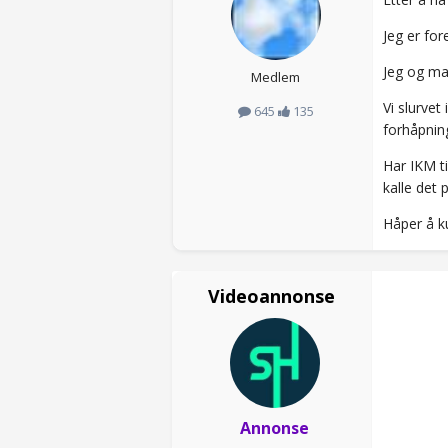
Jeg er for
Jeg og man
Medlem
Vi slurvet
645
135
forhåpning
Har IKM ti
kalle det 
Håper å ku
Videoannonse
Annonse