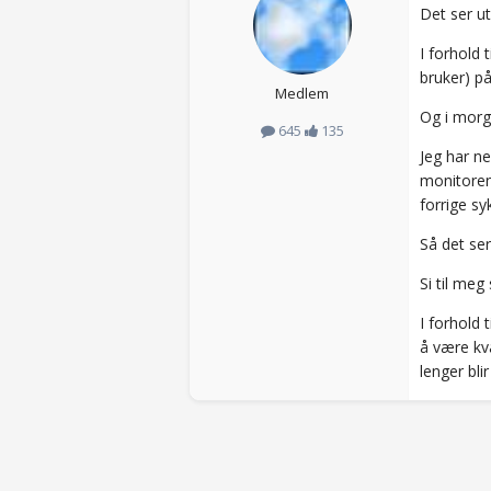
Det ser ut 
I forhold
bruker) på
Medlem
Og i morg
645
135
Jeg har n
monitoren 
forrige sy
Så det ser
Si til meg 
I forhold 
å være kva
lenger bli