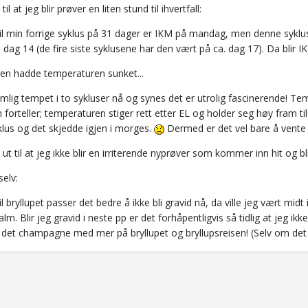
til at jeg blir prøver en liten stund til ihvertfall:
 til min forrige syklus på 31 dager er IKM på mandag, men denne syklu
 dag 14 (de fire siste syklusene har den vært på ca. dag 17). Da blir I
en hadde temperaturen sunket...
emlig tempet i to sykluser nå og synes det er utrolig fascinerende! T
forteller; temperaturen stiger rett etter EL og holder seg høy fram t
klus og det skjedde igjen i morges.
Dermed er det vel bare å vente
 ut til at jeg ikke blir en irriterende nyprøver som kommer inn hit og bli
selv:
til bryllupet passer det bedre å ikke bli gravid nå, da ville jeg vært mi
lm. Blir jeg gravid i neste pp er det forhåpentligvis så tidlig at jeg i
r det champagne med mer på bryllupet og bryllupsreisen! (Selv om det 