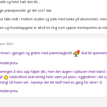
obb og helst hatt den litt...
e prøveperioder gir det oss? :klø:
ikke falle midt i mellom studier og jobb med tanke på økonomien, men s
barn og hovedoppgave er altså tre ting som opptar mesteparten av min
 juni 2004
ommen i gjengen og grattis med prøverdagbok!!
Skal bli spennen
Hulderjenta
eningen å skru opp håpet ditt, men den dagen i syklusen med størst sj
g!!
Sædcellene skal nemlig helst være på plass i egglederen i det eg
tning! Så hvem vet - kanskje det blir klaff med en gang for dere? :D
Hulderjenta