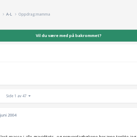
k
A-L
Oppdrag:mamma
Vil du være med på bakrommet?
Side 1 av 47
 juni 2004
 lest masse i alle graviditets- og prøverdagbøkene her inne tenkte jeg 