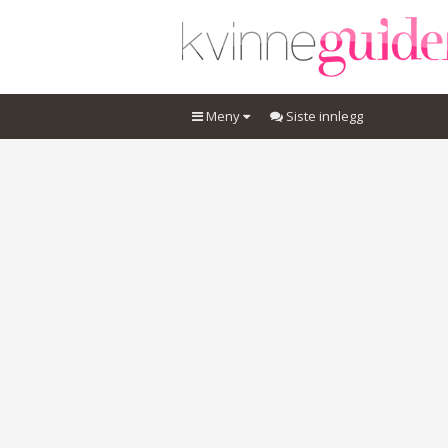
Meny
Siste innlegg