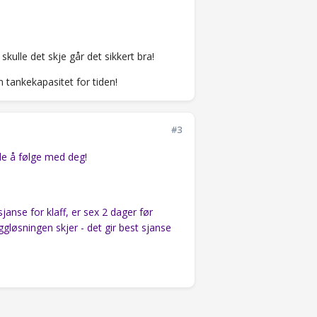
kulle det skje går det sikkert bra!
 tankekapasitet for tiden!
#3
de å følge med deg!
anse for klaff, er sex 2 dager før
gløsningen skjer - det gir best sjanse