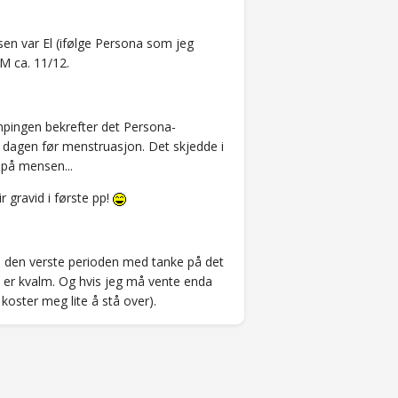
sen var El (ifølge Persona som jeg
KM ca. 11/12.
empingen bekrefter det Persona-
il dagen før menstruasjon. Det skjedde i
 på mensen...
r gravid i første pp!
dt i den verste perioden med tanke på det
kke er kvalm. Og hvis jeg må vente enda
koster meg lite å stå over).