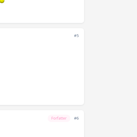
#5
#6
Forfatter