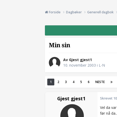
Forside
Dagbøker
Generell dagbok
Min sin
Av Gjest gjest1
10. november 2003
i
L-N
1
2
3
4
5
6
NESTE
Gjest gjest1
Skrevet
10
Vel da var
før nå da...