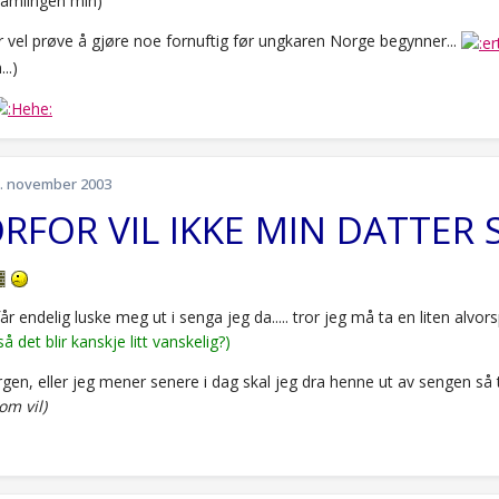
 samlingen min)
r vel prøve å gjøre noe fornuftig før ungkaren Norge begynner...
..)
. november 2003
RFOR VIL IKKE MIN DATTER 
 får endelig luske meg ut i senga jeg da..... tror jeg må ta en liten alv
å det blir kanskje litt vanskelig?)
en, eller jeg mener senere i dag skal jeg dra henne ut av sengen så tid
om vil)