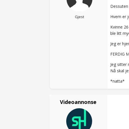
Dessuten v
Hvem er je
Gjest
Kvinne 26 
ble litt m
Jeg er hj
FERDIG 
Jeg sitter
Nå skal j
*natta*
Videoannonse