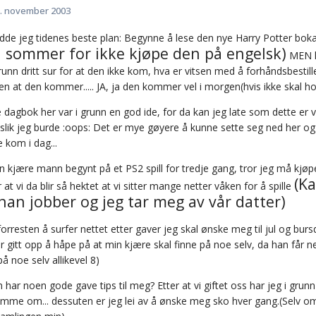
. november 2003
hadde jeg tidenes beste plan: Begynne å lese den nye Harry Potter bok
i sommer for ikke kjøpe den på engelsk)
MEN k
grunn dritt sur for at den ikke kom, hva er vitsen med å forhåndsbestil
n at den kommer..... JA, ja den kommer vel i morgen(hvis ikke skal ho
e dagbok her var i grunn en god ide, for da kan jeg late som dette er
slik jeg burde :oops: Det er mye gøyere å kunne sette seg ned her og
 kom i dag...
 kjære mann begynt på et PS2 spill for tredje gang, tror jeg må kjøpe et
(K
t vi da blir så hektet at vi sitter mange netter våken for å spille
han jobber og jeg tar meg av vår datter)
 forresten å surfer nettet etter gaver jeg skal ønske meg til jul og 
ar gitt opp å håpe på at min kjære skal finne på noe selv, da han få
å noe selv allikevel 8)
ar noen gode gave tips til meg? Etter at vi giftet oss har jeg i grunn 
me om... dessuten er jeg lei av å ønske meg sko hver gang.(Selv om et