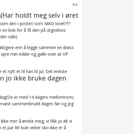
#4
(Har holdt meg selv i øret
a
om den i posten som MAO lovet???
le en bok for å få den på utgivelses
der rulle)
 viktigere enn å legge sammen en drøss
 spre min edder og galle over at HP
 nytt et til han til jul. Det eneste
an jo ikke bruke dagen
bursdag(De er med 14 dagers mellomrom)
r nervøst sammenbrudd dagen før og jeg
ikke mer å ønske meg, vi fikk jo alt vi
 par litt kule vinter sko ikke er å