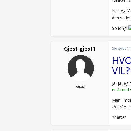
forakte i
Nei jeg få
den serien.
So long!
Gjest gjest1
Skrevet
11
HVO
VIL?
Ja, ja jeg
Gjest
er 4 mnd s
Men i morg
det den s
*natta*