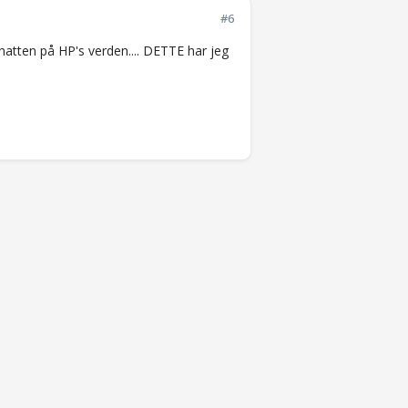
#6
 natten på HP's verden.... DETTE har jeg