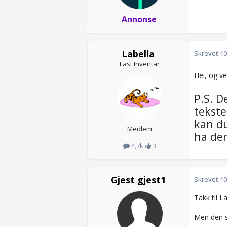
Annonse
Labella
Skrevet
10
Fast Inventar
Hei, og v
P.S. D
tekste
kan du
Medlem
ha de
4,7k
3
Gjest gjest1
Skrevet
10
Takk til La
Men den s