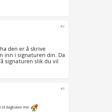
#2
 ha den er å skrive
n inn i signaturen din. Da
å signaturen slik du vil
#3
n til dagboken min.