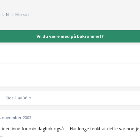
L-N
Min sin
Vil du være med på bakrommet?
Side 1 av 36
. november 2003
 tiden inne for min dagbok også..... Har lenge tenkt at dette var noe jeg
..