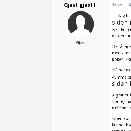
Gjest gjest1
Skrevet
10
... i dag 
siden 
NEI! Er i 
datoen ute
Gjest
Det å lag
med klær 
boken ikke
Nå har min
dumme er a
siden 
Jeg sitter
For jeg h
må finne p
Noen som h
kunne drøm