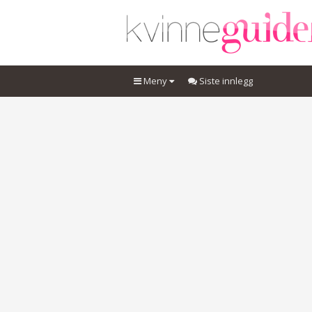
Meny
Siste innlegg