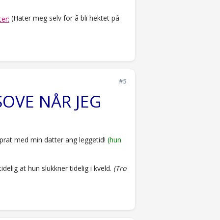
(Hater meg selv for å bli hektet på
#5
SOVE NÅR JEG
orsprat med min datter ang leggetid!
(hun
elig at hun slukkner tidelig i kveld.
(Tro