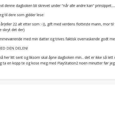
il denne dagboken bli skrevet under "når alle andre kan" prinsippet....
g til dere som gidder lese:
år(eller 22 alt etter som :-)), gift med verdens flotteste mann, mor t
ye skryt det der)
emmeværende med min datter og trives faktisk overraskende godt me
MED DEN DELEN!
 nå her litt sent og liksom skal åpne dagboken min... det er ikke så lett 
eg ta en kopp te og kose meg med PlayStation2 noen minutter før jeg