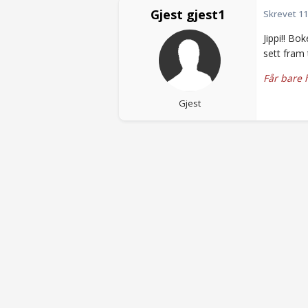
Gjest gjest1
Skrevet
11
Jippi!! Bo
sett fram ti
Får bare h
Gjest