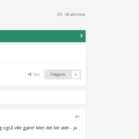
All aktivitet
Del
Følgere
1
#1
 også ville gjøre! Men det ble aldri - ja