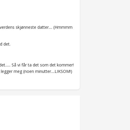
.
il verdens skjønneste datter.... (Hmmmm
d det.
det...... Så vi får ta det som det kommer!
 legger meg (noen minutter....LIKSOM!)