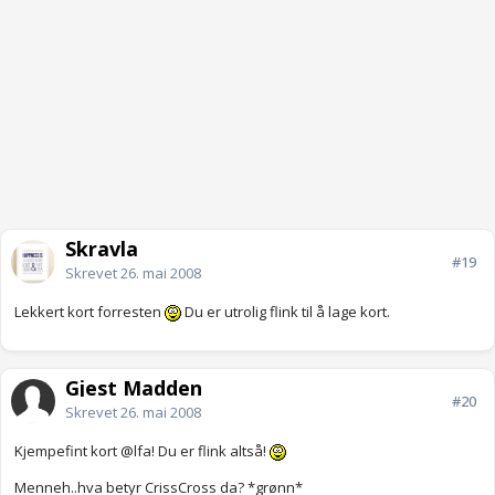
Skravla
#19
Skrevet
26. mai 2008
Lekkert kort forresten
Du er utrolig flink til å lage kort.
Gjest Madden
#20
Skrevet
26. mai 2008
Kjempefint kort @lfa! Du er flink altså!
Menneh..hva betyr CrissCross da? *grønn*