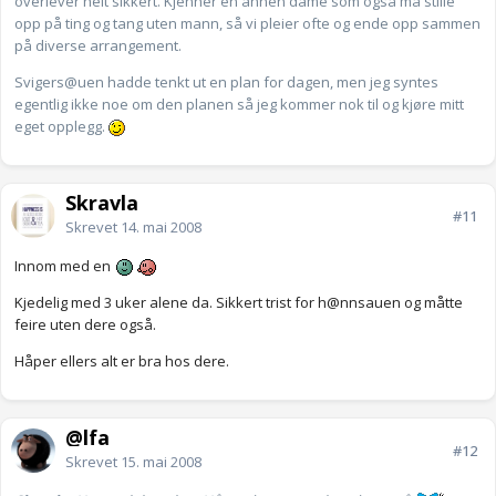
overlever helt sikkert. Kjenner en annen dame som også må stille
opp på ting og tang uten mann, så vi pleier ofte og ende opp sammen
på diverse arrangement.
Svigers@uen hadde tenkt ut en plan for dagen, men jeg syntes
egentlig ikke noe om den planen så jeg kommer nok til og kjøre mitt
eget opplegg.
Skravla
#11
Skrevet
14. mai 2008
Innom med en
Kjedelig med 3 uker alene da. Sikkert trist for h@nnsauen og måtte
feire uten dere også.
Håper ellers alt er bra hos dere.
@lfa
#12
Skrevet
15. mai 2008