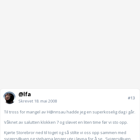
@lfa
#13
Skrevet
18. mai 2008
Til tross for mangel av H@nnsau hadde jeg en superkoselig dag i går.
Våknet av salutten klokken 7 og sløvet en liten time før vi sto opp.
Kjørte Storebror ned til toget og så stilte vi oss opp sammen med
svigers@uen og stebarna lenger ute i løypa for å se . Svigers@uen