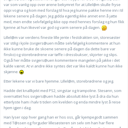
var som vanlig opp over ørene bekymret for at Lillel@m skulle fryse
oppi vogna og kom med forslag til hva jeg kunne pakke henne inn i til
lekene senere på dagen. Jeg gidda egentlig ikke annet enn å jatte
med, men endte selvfølgelig ikke opp med hennes forslag og hun fikk
kjenne at hun likevel var god og varm senere på dagen.
Lillel@m var verdens fineste lille jente i festdrakten sin, storesøster
var stilig i kjole (svigers@uen måtte selvfølgelig kommentere at hun
ikke kunne bruke de skoene senere på dagen da dette bare var
finsko) og storebrødrene var tøffe i dressbukser, skjorter og slips.
Også her måtte svigers@uen kommentere mangelen på jakke i det
kalde været. At vi andre ikke syntes det var like kaldt kunne hun ikke
skjønne.
Etter lekene var vi bare hjemme. Lillel@m, storebrødrene og jeg.
Hadde det knallkjekt med PS2, singstar og trampoline. Stesønn, som
overnattet hos svigers@uen hadde absolutt ikke lyst å dra da hun
etterlyste ham i halv ti tiden om kvelden og enda mindre lyst å reise
hjem igjen i dag.
Han lyser opp hver gang han er hos oss, går kjempegodt sammen
med T@ssen og forguder lillesøsteren sin selv om han har flere