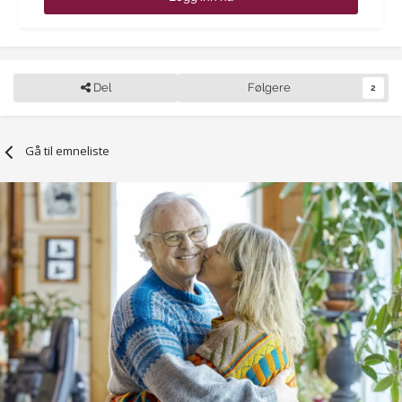
Del
Følgere
2
Gå til emneliste