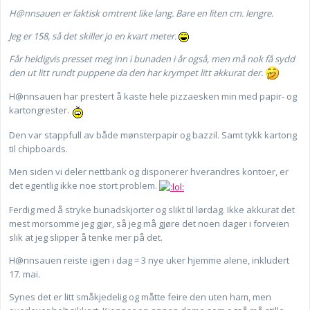
H@nnsauen er faktisk omtrent like lang. Bare en liten cm. lengre.
Jeg er 158, så det skiller jo en kvart meter.
Får heldigvis presset meg inn i bunaden i år også, men må nok få sydd
den ut litt rundt puppene da den har krympet litt akkurat der.
H@nnsauen har prestert å kaste hele pizzaesken min med papir- og
kartongrester.
Den var stappfull av både mønsterpapir og bazzil. Samt tykk kartong
til chipboards.
Men siden vi deler nettbank og disponerer hverandres kontoer, er
det egentlig ikke noe stort problem.
Ferdig med å stryke bunadskjorter og slikt til lørdag. Ikke akkurat det
mest morsomme jeg gjør, så jeg må gjøre det noen dager i forveien
slik at jeg slipper å tenke mer på det.
H@nnsauen reiste igjen i dag = 3 nye uker hjemme alene, inkludert
17. mai.
Synes det er litt småkjedelig og måtte feire den uten ham, men