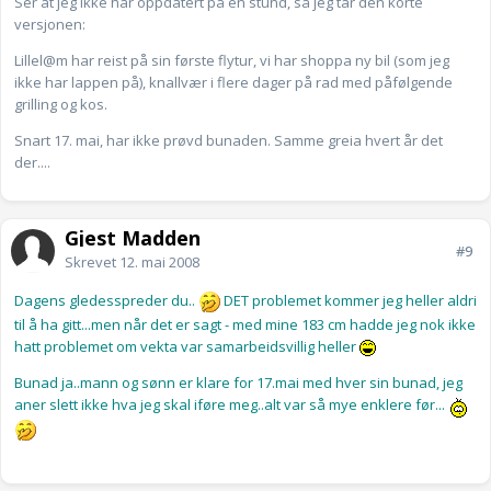
Ser at jeg ikke har oppdatert på en stund, så jeg tar den korte
versjonen:
Lillel@m har reist på sin første flytur, vi har shoppa ny bil (som jeg
ikke har lappen på), knallvær i flere dager på rad med påfølgende
grilling og kos.
Snart 17. mai, har ikke prøvd bunaden. Samme greia hvert år det
der....
Gjest Madden
#9
Skrevet
12. mai 2008
Dagens gledesspreder du..
DET problemet kommer jeg heller aldri
til å ha gitt...men når det er sagt - med mine 183 cm hadde jeg nok ikke
hatt problemet om vekta var samarbeidsvillig heller
Bunad ja..mann og sønn er klare for 17.mai med hver sin bunad, jeg
aner slett ikke hva jeg skal iføre meg..alt var så mye enklere før...