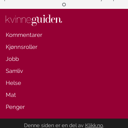
Kommentarer
Kjønnsroller
Jobb
Samliv
Helse
Mat
Penger
Denne siden er en del av
Klikk.no
.