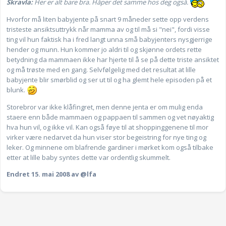
Skravla:
Her er alt bare bra. Håper det samme hos deg også.
Hvorfor må liten babyjente på snart 9 måneder sette opp verdens
tristeste ansiktsuttrykk når mamma av og til må si "nei", fordi visse
ting vil hun faktisk ha i fred langt unna små babyjenters nysgjerrige
hender og munn. Hun kommer jo aldri til og skjønne ordets rette
betydning da mammaen ikke har hjerte til å se på dette triste ansiktet
og må trøste med en gang. Selvfølgelig med det resultat at lille
babyjente blir smørblid og ser ut til og ha glemt hele episoden på et
blunk.
Storebror var ikke klåfingret, men denne jenta er om mulig enda
staere enn både mammaen og pappaen til sammen og vet nøyaktig
hva hun vil, og ikke vil. Kan også føye til at shoppinggenene til mor
virker være nedarvet da hun viser stor begeistring for nye ting og
leker. Og minnene om blafrende gardiner i mørket kom også tilbake
etter at lille baby syntes dette var ordentlig skummelt.
Endret
15. mai 2008
av @lfa