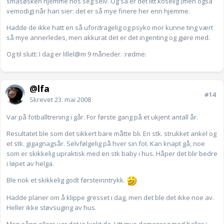
småsøsken hjemme hos seg selv. Og så er det litt koselig (men også
vemodig) når han sier: det er så mye finere her enn hjemme.
Hadde de ikke hatt en så ufordragelig og psyko mor kunne ting vært
så mye annerledes, men akkurat det er det ingenting og gjøre med.
Og til slutt: I dag er lillel@m 9 måneder. :rødme:
@lfa
#14
Skrevet
23. mai 2008
Var på fotballtrening i går. For første gang på et ukjent antall år.
Resultatet ble som det sikkert bare måtte bli. En stk. strukket ankel og
et stk. gigagnagsår. Selvfølgelig på hver sin fot. Kan knapt gå, noe
som er skikkelig upraktisk med en stk baby i hus. Håper det blir bedre
i løpet av helga.
Ble nok et skikkelig godt førsteinntrykk.
Hadde planer om å klippe gresset i dag, men det ble det ikke noe av.
Heller ikke støvsuging av hus.
Men sånn ellers var det jo kjekt da. Litt mye damepreg med baller i