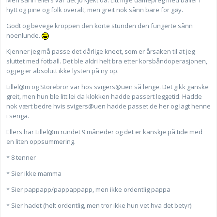
hytt og pine og folk overalt, men greit nok sånn bare for gøy.
Godt og bevege kroppen den korte stunden den fungerte sånn
noenlunde.
Kjenner jeg må passe det dårlige kneet, som er årsaken til at jeg
sluttet med fotball. Det ble aldri helt bra etter korsbåndoperasjonen,
og jeg er absolutt ikke lysten på ny op.
Lillel@m og Storebror var hos svigers@uen så lenge. Det gikk ganske
greit, men hun ble litt lei da klokken hadde passert leggetid. Hadde
nok vært bedre hvis svigers@uen hadde passet de her og lagt henne
i senga.
Ellers har Lillel@m rundet 9 måneder og det er kanskje på tide med
en liten oppsummering.
* 8 tenner
* Sier ikke mamma
* Sier pappapp/pappappapp, men ikke ordentlig pappa
* Sier hadet (helt ordentlig, men tror ikke hun vet hva det betyr)