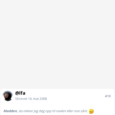
@lfa
#10
Skrevet
14. mai 2008
Madden
, da rekker jeg deg opp til navlen eller noe sånt.