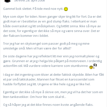
Skrevet
28. april 2008
Gammel bok slettet. På tide med noe nytt.
Mye som skjer for tiden. Noen ganger skjer ting litt for fort. Da er det
godt man er i besittelse av en god slump flaks. I etterkant er man
både overrasket og litt småskjelven. Og bittlitt sinna. Ikke så mye av
det siste, for egentlig er det ikke så mye og være sinna over. Det er
der flaksen kommer inn i bildet.
Tror jeg har en skytsengel som passer godt på meg og mine
umistelige små. Men vil han være der for alltid?
De siste dagene har jeg reflektert litt mer enn jeg normalt pleier og
gjøre. Grunnen er at jeg i helga ble påkjørt på motorveien. I ordentlig
actionfilm-stil. Må vurdere videre karriere som stuntkvinne.
I dag er det ingenting som tilsier at dette faktisk skjedde. Bilen har fått
et par små lakkskader, Mannen har fikset en karosseridel som
hadde forflyttet seg litt. Ungene er like hele og jeg er like hel.
Egentlig er det ikke så mye å skrive om, men jeg vil ha det her som en
liten tankevekker. Om hvor lite som skal til...
Og så håper jeg at det ikke finnes noen kvote angående flaks.