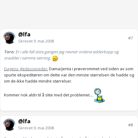
@lfa
#7
Skrevet
9. mai 2008
Toro:
Er i alle fall siste gangen jeg nevner ordene edderkopp og
snadder i samme setning.
Dagens gledesspreder:
Dama/jenta i prøverommet ved siden av som
spurte ekspeditøren om dette var den minste størrelsen de hadde og
om de ikke hadde mindre størrelser.
Kommer nok aldri til å slite med det problemet....
@lfa
#8
Skrevet
9. mai 2008