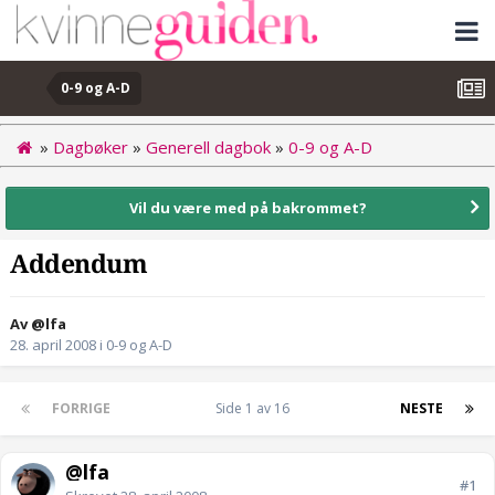
0-9 og A-D
»
Dagbøker
»
Generell dagbok
»
0-9 og A-D
Vil du være med på bakrommet?
Addendum
Av @lfa
28. april 2008
i
0-9 og A-D
FORRIGE
Side 1 av 16
NESTE
@lfa
#1