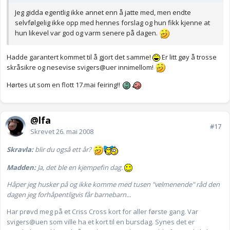
Jeg gidda egentlig ikke annet enn å jatte med, men endte
selvfølgelig ikke opp med hennes forslag og hun fikk kjenne at
hun likevel var god og varm senere på dagen.
Hadde garantert kommet til å gjort det samme!
Er litt gøy å trosse
skråsikre og nesevise svigers@uer innimellom!
Hørtes ut som en flott 17.mai feiring!!
@lfa
#17
Skrevet
26. mai 2008
Skravla:
blir du også ett år?
Madden:
Ja, det ble en kjempefin dag.
Håper jeg husker på og ikke komme med tusen "velmenende" råd den
dagen jeg forhåpentligvis får barnebarn...
Har prøvd meg på et Criss Cross kort for aller første gang. Var
svigers@uen som ville ha et kort til en bursdag. Synes det er