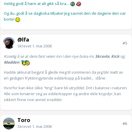
Veldig godt å høre at alt gikk så bra...
Og du..godt å se dagboka tilbake! Jeg savnet den de dagene den var
borte!
@lfa
#5
Skrevet
1. mai 2008
Koselig å se at dere fant veien inn i den nye boka mi,
Skravla
,
Kick
og
Madden
.
Hadde akkurat begynt å glede meg til sommeren da jeg blir møtt av
en gedigen fryktinngytende edderkopp på badet... :dåne:
Hvorfor kan ikke slike "ting" bare bli utryddet. Drit i balanse i naturen.
Alle som livnærer seg av edderkopper og andre ekle krypdyr, kan
sikkert finne noe annet snadder.
Toro
#6
Skrevet
1. mai 2008