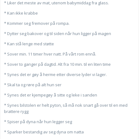
* Liker det meste av mat, utenom babymiddag fra glass.
* Kan ikke krabbe
* Kommer seg fremover på rompa.
* Dytter seg bakover og til siden når hun ligger på magen
* Kan stå lenge med støtte
* Sover min. 11 timer hver natt. På vårt rom ennå.
* Sover to ganger på dagtid. Alt fra 10 min. til en liten time
* Synes det er gøy å herme etter diverse lyder vi lager.
* Skal ta og røre på alt hun ser
* Synes det er kjempegøy å sitte og leke i sanden
* Synes bilstolen er helt pyton, så må nok snart gå over til en med
brattere rygg
* Spiser på dyna når hun legger seg
* Sparker bestandig av seg dyna om natta