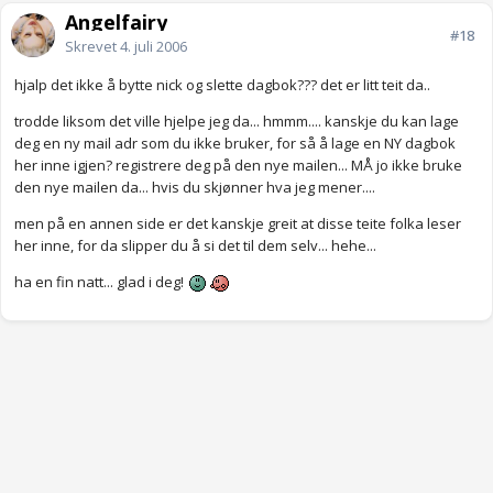
Angelfairy
#18
Skrevet
4. juli 2006
hjalp det ikke å bytte nick og slette dagbok??? det er litt teit da..
trodde liksom det ville hjelpe jeg da... hmmm.... kanskje du kan lage
deg en ny mail adr som du ikke bruker, for så å lage en NY dagbok
her inne igjen? registrere deg på den nye mailen... MÅ jo ikke bruke
den nye mailen da... hvis du skjønner hva jeg mener....
men på en annen side er det kanskje greit at disse teite folka leser
her inne, for da slipper du å si det til dem selv... hehe...
ha en fin natt... glad i deg!