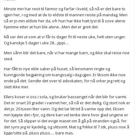
Minste min har reist til farmor og farfar i kveld, så nå er det bare to
igjen her, i og med at de to eldste til mannen reiste på mandag. Men
så er jo min eldste her da, ofr hun har ikke hatt lyst til å sove alene
hjemme etter at hun ble alene...Men det er greit det.
Nå ser det ut som at vi får to dager fri til neste uke, helt uten unger.
Og kanskje 5 dager i uke 28....jippi....
Men sånn blir det bare, når vi har mange barn, og ikke skal reise noe
sted.
Har fått to nye ekle saker på huset, så lensmann ringte og
kunngjorde begjæring om tvangssalg i dag igjen. Er liksom ikke noe
ende på det. Sendte det over til advokaten, for nå orker jeg rett og
slett ikke mer.
Ellers koser vi oss i sola, og bruker bassenget når det blir for varmt.
Det er snart 20 grader i vannet her, så nå er det deilig. Og stort nok er
det jo. 20 tusen liter vann. Og det tar litt tid å varme opp det. Eksen
min kjøpte det i fjor, og dere kan vel tenke dere hvor glad ungene er
for det. Så slipper vi det evige maset om å gå på stranden også, for
det syns jeg er kjedelig, og slitsomt. Mat og frikke til 7 stk, pluss noe å
ligge/sitte på, pluss pluss..... bare mas.