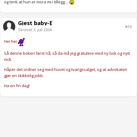
og tenk at hun er mora mi i tillegg....
Gjest baby-E
#15
Skrevet
3. juli 2006
Hei hei
Så denne boken først nå, så da må jeg gratulere med ny bok og nytt
nick.
Håper det ordner seg med huset og tvangssalget, og at advokaten
gjør en skikkelig jobb.
Ha en fin dag!