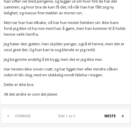
han vifter vel med pengene, og legger ut om hvor fint de har det
sammen, og hvor bra de kan få det, nå når han har fått seg ny
leilighet, og masse fine møbler av moren sin.
Men tar hun han tilbake, så har hun mistet familien sin. Ikke bare
fordi jeg ikke vil ha noe med han å gjøre, men han kommer til å holde
henne vekk herifra.
Jeg hater den gutten. Han skylder penger, også til henne, men det er
visst greit det. Og hun kan la seg blende er jeg redd.
Jeg begynnte endelig å bli trygg, men det er jeg ikke mer.
Har nesten ikke sovet i natt, og har ligget mer eller mindre våken
siden kl 06 i dag, med en skikkelig vondt følelse i magen.
Dette er ikke bra.
Alt det andre er som det pleier.
FORRIGE
Side 1 av 5
NESTE