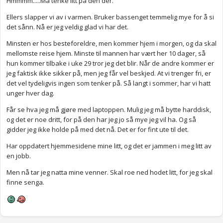
Hmmmm.....Må tenke litt på den der.
Ellers slapper vi av i varmen. Bruker bassenget temmelig mye for å si
det sånn. Nå er jeg veldig glad vi har det.
Minsten er hos besteforeldre, men kommer hjem i morgen, og da skal
mellomste reise hjem. Minste til mannen har vært her 10 dager, så
hun kommer tilbake i uke 29 tror jeg det blir. Når de andre kommer er
jeg faktisk ikke sikker på, men jeg får vel beskjed. At vi trenger fri, er
det vel tydeligvis ingen som tenker på. Så langt i sommer, har vi hatt
unger hver dag.
Får se hva jeg må gjøre med laptoppen. Mulig jeg må bytte harddisk,
og det er noe dritt, for på den har jeg jo så mye jeg vil ha. Og så
gidder jeg ikke holde på med det nå. Det er for fint ute til det.
Har oppdatert hjemmesidene mine litt, og det er jammen i meg litt av
en jobb.
Men nå tar jeg natta mine venner. Skal roe ned hodet litt, for jeg skal
finne senga.