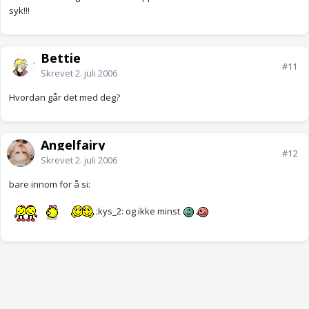
syk!!!
Bettie
#11
Skrevet
2. juli 2006
Hvordan går det med deg?
Angelfairy
#12
Skrevet
2. juli 2006
bare innom for å si:
:kys_2: og ikke minst