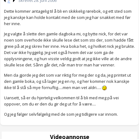
Skrevet
28. juni 2006
Dette kommer antagelig til å bli en skikkelig rørebok, og ett sted som
jeg kanskje kan holde kontakt med de som jeg har snakket med før
her inne.
Jeg valgte å slette den gamle dagboka mi, og bytte nick, for det var
noen som overhode ikke skulle lese det som sto der, som hadde fått
greie på at jeg skrev her inne. Hva boka het, og hvilket nick jeg brukte.
Det var ikke hyggelig. Jeg vet også hvem det var som ga de
opplysningene, og hun visste veldig godt at jeg ikke ville at de andre
skulle lese det. Sånn går det, når man tror man har venner.
Men da gjorde jeg det som var riktig for meg der og da, jeg printet ut
den gamle boka, og så lager jeg en ny, og her kommer nok kanskje
ikke til å stå så mye fornuftig.....men man vet aldri.....
Uansett, så er du hjertelig velkommen til å bli med meg på vei
oppover, om du er den du gir deg ut for å være....
Og jeg følger selvfølgelig med de som jeg tidligere var innom.
Videoannonse