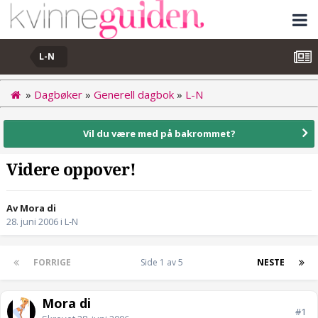
L-N
»
Dagbøker
»
Generell dagbok
»
L-N
Vil du være med på bakrommet?
Videre oppover!
Av Mora di
28. juni 2006
i
L-N
FORRIGE
Side 1 av 5
NESTE
Mora di
#1