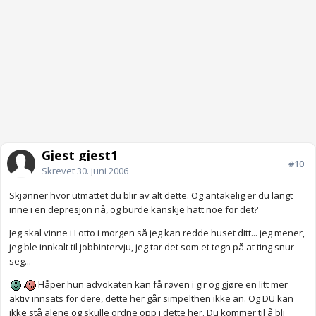
Gjest gjest1
#10
Skrevet
30. juni 2006
Skjønner hvor utmattet du blir av alt dette. Og antakelig er du langt
inne i en depresjon nå, og burde kanskje hatt noe for det?
Jeg skal vinne i Lotto i morgen så jeg kan redde huset ditt... jeg mener,
jeg ble innkalt til jobbintervju, jeg tar det som et tegn på at ting snur
seg...
Håper hun advokaten kan få røven i gir og gjøre en litt mer
aktiv innsats for dere, dette her går simpelthen ikke an. Og DU kan
ikke stå alene og skulle ordne opp i dette her. Du kommer til å bli