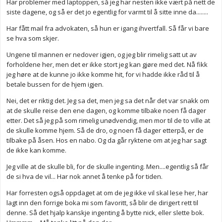
Har problemer med laptoppen, så jeg har nesten ikke vært på nett de
siste dagene, og så er det jo egentlig for varmt til å sitte inne da........
Har fått mail fra advokaten, så hun er igang ihvertfall. Så får vi bare
se hva som skjer.
Ungene til mannen er nedover igjen, og jeg blir rimelig satt ut av
forholdene her, men det er ikke stort jeg kan gjøre med det. Nå fikk
jeg høre at de kunne jo ikke komme hit, for vi hadde ikke råd til å
betale bussen for de hjem igjen.
Nei, det er riktig det. Jeg sa det, men jeg sa det når det var snakk om
at de skulle reise den ene dagen, og komme tilbake noen få dager
etter. Det så jeg på som rimelig unødvendig, men mor til de to ville at
de skulle komme hjem. Så de dro, og noen få dager etterpå, er de
tilbake på åsen. Hos en nabo. Og da går ryktene om at jeg har sagt
de ikke kan komme.
Jeg ville at de skulle bli, for de skulle ingenting. Men....egentlig så får
de si hva de vil... Har nok annet å tenke på for tiden.
Har forresten også oppdaget at om de jeg ikke vil skal lese her, har
lagt inn den forrige boka mi som favoritt, så blir de dirigert rett til
denne. Så det hjalp kanskje ingenting å bytte nick, eller slette bok.