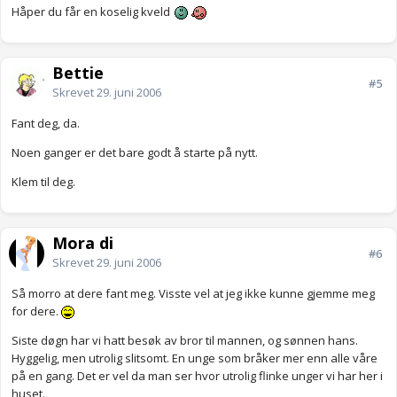
Håper du får en koselig kveld
Bettie
#5
Skrevet
29. juni 2006
Fant deg, da.
Noen ganger er det bare godt å starte på nytt.
Klem til deg.
Mora di
#6
Skrevet
29. juni 2006
Så morro at dere fant meg. Visste vel at jeg ikke kunne gjemme meg
for dere.
Siste døgn har vi hatt besøk av bror til mannen, og sønnen hans.
Hyggelig, men utrolig slitsomt. En unge som bråker mer enn alle våre
på en gang. Det er vel da man ser hvor utrolig flinke unger vi har her i
huset.