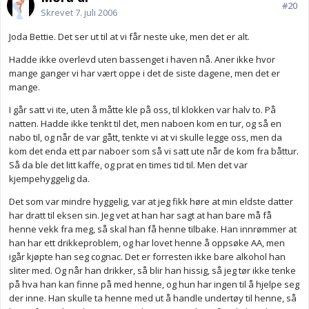
#20
Skrevet
7. juli 2006
Joda Bettie. Det ser ut til at vi får neste uke, men det er alt.
Hadde ikke overlevd uten bassenget i haven nå. Aner ikke hvor
mange ganger vi har vært oppe i det de siste dagene, men det er
mange.
I går satt vi ite, uten å måtte kle på oss, til klokken var halv to. På
natten. Hadde ikke tenkt til det, men naboen kom en tur, og så en
nabo til, og når de var gått, tenkte vi at vi skulle legge oss, men da
kom det enda ett par naboer som så vi satt ute når de kom fra båttur.
Så da ble det litt kaffe, og prat en times tid til. Men det var
kjempehyggelig da.
Det som var mindre hyggelig, var at jeg fikk høre at min eldste datter
har dratt til eksen sin. Jeg vet at han har sagt at han bare må få
henne vekk fra meg, så skal han få henne tilbake. Han innrømmer at
han har ett drikkeproblem, og har lovet henne å oppsøke AA, men
igår kjøpte han seg cognac. Det er forresten ikke bare alkohol han
sliter med. Og når han drikker, så blir han hissig, så jeg tør ikke tenke
på hva han kan finne på med henne, og hun har ingen til å hjelpe seg
der inne. Han skulle ta henne med ut å handle undertøy til henne, så