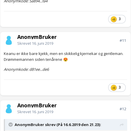
Anonymkode: 5a894...fa4
3
AnonymBruker
#11
Skrevet
16. juni 2019
Keanu er ikke bare kjekk, men en skikkelig kjernekar og gentleman.
Drømmemannen siden tenårene
😍
Anonymkode: d81ee...de6
3
AnonymBruker
#12
Skrevet
16. juni 2019
AnonymBruker skrev (På 16.6.2019 den 21.23):