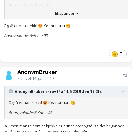
Anonymkode: 9c20c...b36
Ekspander
Også er han kjekk!
Keanuuuuu
😍
😋
Anonymkode: 6efdc...c03
7
AnonymBruker
#8
Skrevet
14. juni 2019
AnonymBruker skrev (På 14.6.2019 den 15.21):
Også er han kjekk!
Keanuuuuu
😍
😋
Anonymkode: 6efdc...c03
Ja....men mange som er kjekke er drittsekker også, så det begynner
jeg å gi mer og mer f. i etter hvert som tiden går...