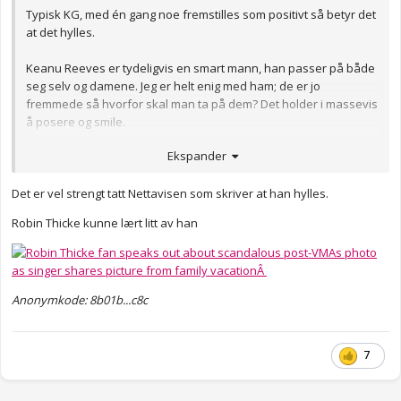
Typisk KG, med én gang noe fremstilles som positivt så betyr det
at det hylles.
Keanu Reeves er tydeligvis en smart mann, han passer på både
seg selv og damene. Jeg er helt enig med ham; de er jo
fremmede så hvorfor skal man ta på dem? Det holder i massevis
å posere og smile.
Anonymkode: 5a894...fa4
Ekspander
Det er vel strengt tatt Nettavisen som skriver at han hylles.
Robin Thicke kunne lært litt av han
Anonymkode: 8b01b...c8c
7