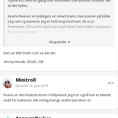
Typisk KG, med én gang noe fremstilles som positivt så betyr det
at det hylles.
Keanu Reeves er tydeligvis en smart mann, han passer på både
seg selv og damene. Jeg er helt enig med ham; de er jo
fremmede så hvorfor skal man ta på dem? Det holder i massevis
å posere og smile.
Anonymkode: 5a894...fa4
Ekspander
Det var Will Smith som sa det der.
Anonymkode: 30cdd...f38
Minitroll
#14
Skrevet
16. juni 2019
Keanu er den kuleste kisen i hollywood. Jeg tror også han er bittelitt
redd for bakterier slik veldig mange andre kjendiser er.