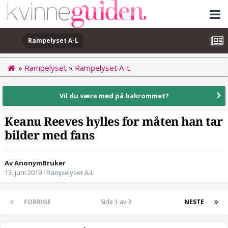
Rampelyset A-L
»
Rampelyset
»
Rampelyset A-L
Vil du være med på bakrommet?
Keanu Reeves hylles for måten han tar
bilder med fans
Av AnonymBruker
13. juni 2019
i
Rampelyset A-L
FORRIGE
Side 1 av 3
NESTE