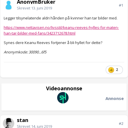
AnonymBruker
#1
Skrevet
13. juni 2019
Legger tilsynelatende aldri hånden på kvinner han tar bilder med.
https://www.nettavisen.no/livsstil/keanu-reeves-hylles-for-maten-
han-tar-bilder-med-fans/3423712678.html
Synes dere Keanu Reeves fortjener å bli hyllet for dette?
Anonymkode: 30090...6f5
2
Videoannonse
Annonse
stan
#2
Skrevet
14. juni 2019