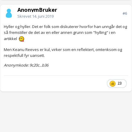
AnonymBruker
#6
Skrevet
14. juni 2019
Hyller og hyller. Det er folk som diskuterer hvorfor han unngår det og
så fremstiller de det av en eller annen grunn som "hylling" i en
artikkel
Men Keanu Reeves er kul, virker som en reflektert, omtenksom og
respektfull fyr uansett.
Anonymkode: 9c20c...b36
23