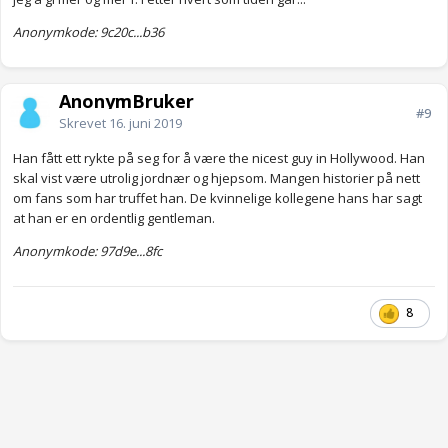
Anonymkode: 9c20c...b36
AnonymBruker
#9
Skrevet
16. juni 2019
Han fått ett rykte på seg for å være the nicest guy in Hollywood. Han
skal vist være utrolig jordnær og hjepsom. Mangen historier på nett
om fans som har truffet han. De kvinnelige kollegene hans har sagt
at han er en ordentlig gentleman.
Anonymkode: 97d9e...8fc
8