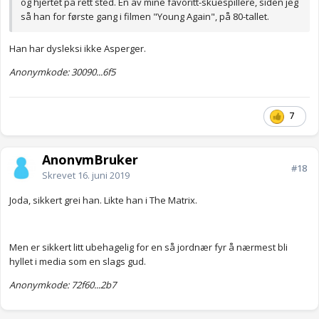
og hjertet på rett sted. En av mine favoritt-skuespillere, siden jeg
så han for første gang i filmen "Young Again", på 80-tallet.
Han har dysleksi ikke Asperger.
Anonymkode: 30090...6f5
7
AnonymBruker
#18
Skrevet
16. juni 2019
Joda, sikkert grei han. Likte han i The Matrix.
Men er sikkert litt ubehagelig for en så jordnær fyr å nærmest bli
hyllet i media som en slags gud.
Anonymkode: 72f60...2b7