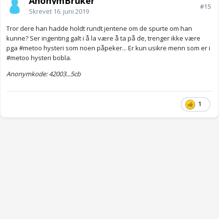
AnonymBruker
#15
Skrevet
16. juni 2019
Tror dere han hadde holdt rundt jentene om de spurte om han
kunne? Ser ingenting galt i å la være å ta på de, trenger ikke være
pga #metoo hysteri som noen påpeker... Er kun usikre menn som er i
#metoo hysteri bobla.
Anonymkode: 42003...5cb
1