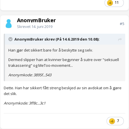
11
AnonymBruker
#5
Skrevet
14. juni 2019
AnonymBruker skrev (På 14.6.2019 den 10.08):
Han gjør det sikkert bare for å beskytte seg selv.
Dermed slipper han at kvinner begynner å sutre over "seksuell
trakassering" og MeToo-movement...
Anonymkode: 3895f...543
Dette. Han har sikkert fått streng beskjed av sin avdokat om å gjøre
det slik.
Anonymkode: 3ff8c...3c1
7