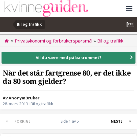
Bil og trafikk
»
Privatøkonomi og forbrukerspørsmål
»
Bil og trafikk
Vil du være med på bakrommet?
Når det står fartgrense 80, er det ikke
da 80 som gjelder?
Av AnonymBruker
28. mars 2019
i
Bil og trafikk
FORRIGE
Side 1 av 5
NESTE