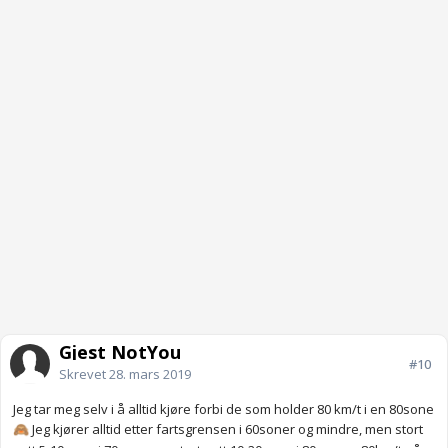
Gjest NotYou
#10
Skrevet
28. mars 2019
Jeg tar meg selv i å alltid kjøre forbi de som holder 80 km/t i en 80sone
Jeg kjører alltid etter fartsgrensen i 60soner og mindre, men stort
🙈