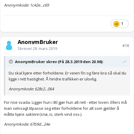
Anonymkode: 1c42e...c69
1
AnonymBruker
#18
Skrevet
28. mars 2019
AnonymBruker skrev (På 28.3.2019 den 20.06):
Du skal kjøre etter forholdene. Er veien fin og føre bra så skal du
ligge i rett hastighet. Å hindre trafikken er ulovlig.
Anonymkode: 628c2...064
For noe svada. Ligger hun i 80 gjør hun alt rett - etter loven. Ellers må
man selvsagt tilpasse seg etter forholdene for alt som gjelder å
måtte kjøre
saktere
(snø, is, sterk vind osv.).
Anonymkode: 67b9d...24e