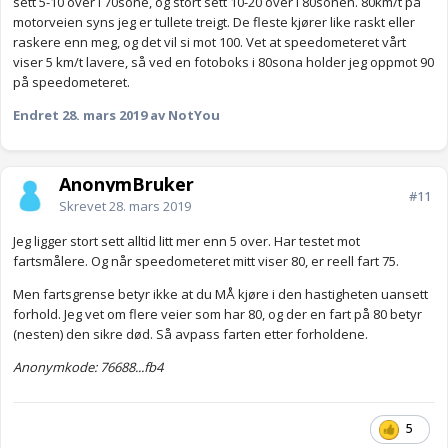
sett 5-10 over i 70sone, og stort sett 10-20 over i 80sonen. 80km/t på
motorveien syns jeg er tullete treigt. De fleste kjører like raskt eller
raskere enn meg, og det vil si mot 100. Vet at speedometeret vårt
viser 5 km/t lavere, så ved en fotoboks i 80sona holder jeg oppmot 90
på speedometeret.
Endret
28. mars 2019
av NotYou
AnonymBruker
#11
Skrevet
28. mars 2019
Jeg ligger stort sett alltid litt mer enn 5 over. Har testet mot
fartsmålere. Og når speedometeret mitt viser 80, er reell fart 75.
Men fartsgrense betyr ikke at du MÅ kjøre i den hastigheten uansett
forhold. Jeg vet om flere veier som har 80, og der en fart på 80 betyr
(nesten) den sikre død. Så avpass farten etter forholdene.
Anonymkode: 76688...fb4
5