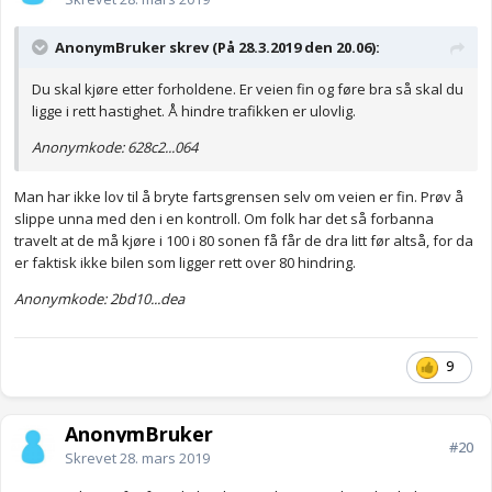
AnonymBruker skrev (På 28.3.2019 den 20.06):
Du skal kjøre etter forholdene. Er veien fin og føre bra så skal du
ligge i rett hastighet. Å hindre trafikken er ulovlig.
Anonymkode: 628c2...064
Man har ikke lov til å bryte fartsgrensen selv om veien er fin. Prøv å
slippe unna med den i en kontroll. Om folk har det så forbanna
travelt at de må kjøre i 100 i 80 sonen få får de dra litt før altså, for da
er faktisk ikke bilen som ligger rett over 80 hindring.
Anonymkode: 2bd10...dea
9
AnonymBruker
#20
Skrevet
28. mars 2019