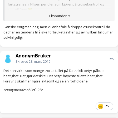
fartsgrensen! Hilsen pendler som kjører på cruisekontroll og
som vil frem
Ekspander
Anonymkode: 9e6d1...f84
Ganske enig med deg, men vil anbefale å droppe cruisekontroll da
det har en tendens til å øke forbruket (avhengig av hvilken bil du har
selvfølgelig).
AnonymBruker
#5
Skrevet
28. mars 2019
Det kan virke som mange tror at tallet på fartsskilt betyr påbudt
hastighet. Det gjør det ikke. Det betyr høyeste tillatte hastighet.
Forøvrig skal man kjøre aktsomt og se an forholdene.
Anonymkode: ab0cf...97c
25