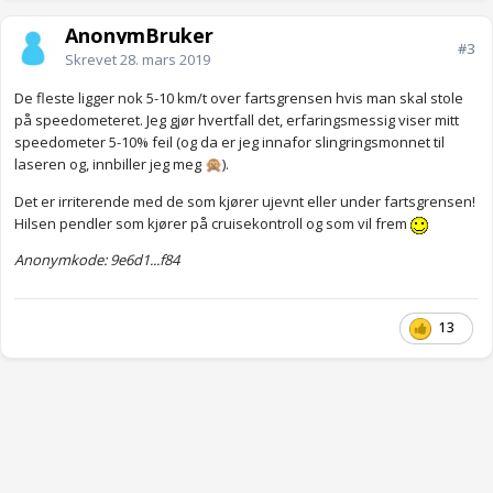
AnonymBruker
#3
Skrevet
28. mars 2019
De fleste ligger nok 5-10 km/t over fartsgrensen hvis man skal stole
på speedometeret. Jeg gjør hvertfall det, erfaringsmessig viser mitt
speedometer 5-10% feil (og da er jeg innafor slingringsmonnet til
laseren og, innbiller jeg meg
).
🙊
Det er irriterende med de som kjører ujevnt eller under fartsgrensen!
Hilsen pendler som kjører på cruisekontroll og som vil frem
Anonymkode: 9e6d1...f84
13