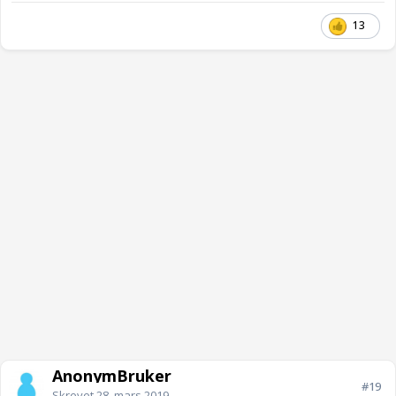
13
AnonymBruker
#19
Skrevet
28. mars 2019