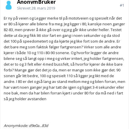
AnonymBruker
#1
Skrevet
28. mars 2019
Er ny på veien og Legger merke til på mototveien og spesielt når det
er 80 så kjører alle bilene fra meg. Jeg ligger i 80, kanskje noen ganger
82-83, men prøver å ikke gå over og jeg går ikke under heller. Testet
dette ut da jeg fikk litt stor fart en gang i noen sekunder og da stod
det 100 på speedometert og da kjørte jeg like fort som de andre. Er
det bare meg som faktisk følger fartgrensen? Virker som alle andre
kjører i både 10 og 110 i 80-90 sonene. Og hvorfor legger de andre
bilene seg så langt opp i meg og virker irritert, jeg holder fartgrensen,
det er to og 3 felt eller 4 med bussfelt, så hvorfor kjører de ikke bare
forbi? Mange gjør det det jo da, men er mange som ikke gjør det. 90
sonen går litt bedre, 100 og spesielt 110 så ligger jeg likt med de
andre. I 80 er det også lang av stand mellom meg og bilen forran, men
har vært noen ganger jeg har tatt de igjen og ligget 3-4 sekunder eller
noe bak, men da har bilen forran kjørt i under 80 for da må ned i fart
så jeg holder avstanden
Anonymkode: d9e0a...83d