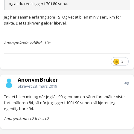
og at du reelt ligger i 70 i 80 sona.
Jeg har samme erfaring som TS. Og vet at bilen min viser 5 km for
sakte. Det ts skriver gjelder likevel.
Anonymkode: ed4bd...19a
3
AnonymBruker
#9
Skrevet
28. mars 2019
Testet bilen min og når jeg lå i 90 gjennom en sånn fartsmåler viste
fartsmåleren 84, så når jeg ligger i 100 i 90 sonen så kjører jeg
egentlig bare 94.
Anonymkode: c23eb...cc2