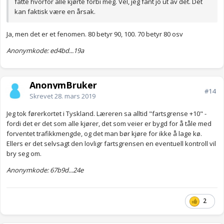
fatte hvorfor alle kjørte forbi meg. Vel, jeg fant jo ut av det. Det
kan faktisk være en årsak.
Ja, men det er et fenomen. 80 betyr 90, 100. 70 betyr 80 osv
Anonymkode: ed4bd...19a
AnonymBruker
#14
Skrevet
28. mars 2019
Jeg tok førerkortet i Tyskland. Læreren sa alltid "fartsgrense +10" -
fordi det er det som alle kjører, det som veier er bygd for å tåle med
forventet trafikkmengde, og det man bør kjøre for ikke å lage kø.
Ellers er det selvsagt den lovligr fartsgrensen en eventuell kontroll vil
bry seg om.
Anonymkode: 67b9d...24e
2