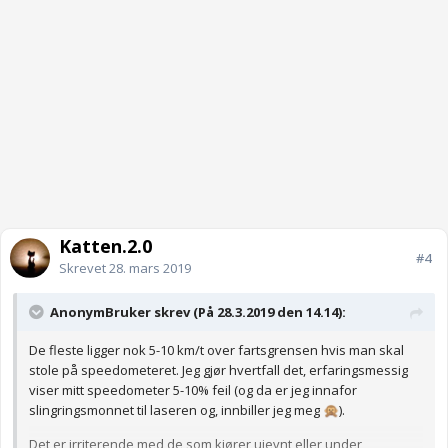
Katten.2.0
#4
Skrevet
28. mars 2019
AnonymBruker skrev (På 28.3.2019 den 14.14):
De fleste ligger nok 5-10 km/t over fartsgrensen hvis man skal
stole på speedometeret. Jeg gjør hvertfall det, erfaringsmessig
viser mitt speedometer 5-10% feil (og da er jeg innafor
slingringsmonnet til laseren og, innbiller jeg meg
).
🙊
Det er irriterende med de som kjører ujevnt eller under