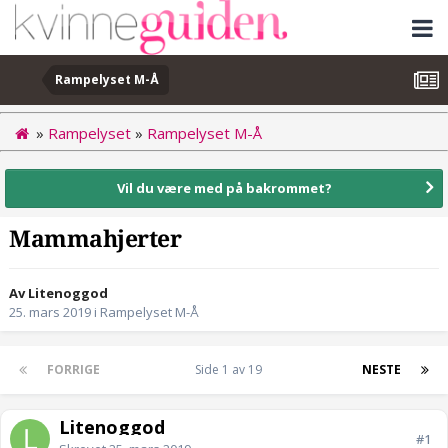
Rampelyset M-Å
»
Rampelyset
»
Rampelyset M-Å
Vil du være med på bakrommet?
Mammahjerter
Av Litenoggod
25. mars 2019
i
Rampelyset M-Å
FORRIGE
Side 1 av 19
NESTE
Litenoggod
#1