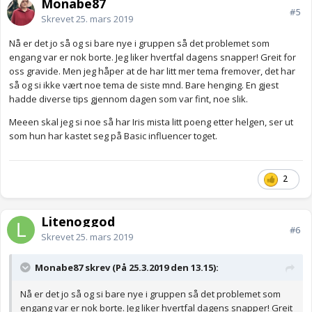
Monabe87
#5
Skrevet
25. mars 2019
Nå er det jo så og si bare nye i gruppen så det problemet som
engang var er nok borte. Jeg liker hvertfal dagens snapper! Greit for
oss gravide. Men jeg håper at de har litt mer tema fremover, det har
så og si ikke vært noe tema de siste mnd. Bare henging. En gjest
hadde diverse tips gjennom dagen som var fint, noe slik.
Meeen skal jeg si noe så har Iris mista litt poeng etter helgen, ser ut
som hun har kastet seg på Basic influencer toget.
2
Litenoggod
#6
Skrevet
25. mars 2019
Monabe87 skrev (På 25.3.2019 den 13.15):
Nå er det jo så og si bare nye i gruppen så det problemet som
engang var er nok borte. Jeg liker hvertfal dagens snapper! Greit