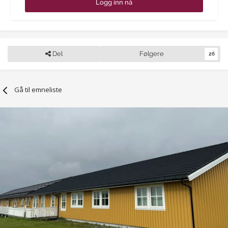
Logg inn nå
Del
Følgere
26
Gå til emneliste