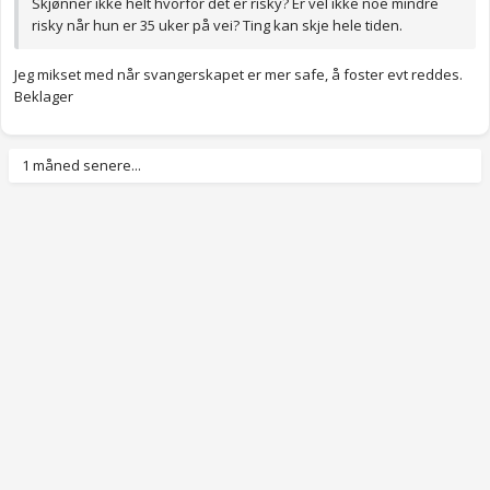
Skjønner ikke helt hvorfor det er risky? Er vel ikke noe mindre
risky når hun er 35 uker på vei? Ting kan skje hele tiden.
Jeg mikset med når svangerskapet er mer safe, å foster evt reddes.
Beklager
1 måned senere...