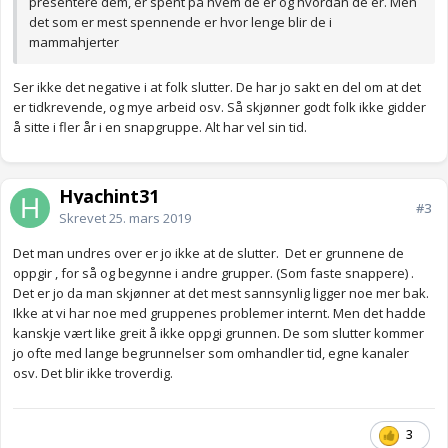
presentere dem, er spent på hvem de er og hvordan de er. Men
det som er mest spennende er hvor lenge blir de i
mammahjerter
Ser ikke det negative i at folk slutter. De har jo sakt en del om at det
er tidkrevende, og mye arbeid osv. Så skjønner godt folk ikke gidder
å sitte i fler år i en snapgruppe. Alt har vel sin tid.
Hyachint31
#3
Skrevet
25. mars 2019
Det man undres over er jo ikke at de slutter. Det er grunnene de
oppgir , for så og begynne i andre grupper. (Som faste snappere) .
Det er jo da man skjønner at det mest sannsynlig ligger noe mer bak.
Ikke at vi har noe med gruppenes problemer internt. Men det hadde
kanskje vært like greit å ikke oppgi grunnen. De som slutter kommer
jo ofte med lange begrunnelser som omhandler tid, egne kanaler
osv. Det blir ikke troverdig.
3