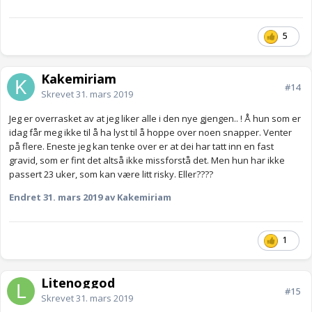
5
Kakemiriam
#14
Skrevet
31. mars 2019
Jeg er overrasket av at jeg liker alle i den nye gjengen.. ! Å hun som er
idag får meg ikke til å ha lyst til å hoppe over noen snapper. Venter
på flere. Eneste jeg kan tenke over er at dei har tatt inn en fast
gravid, som er fint det altså ikke missforstå det. Men hun har ikke
passert 23 uker, som kan være litt risky. Eller????
Endret
31. mars 2019
av Kakemiriam
1
Litenoggod
#15
Skrevet
31. mars 2019