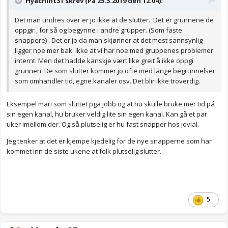
Hyachint31 skrev (På 25.3.2019 den 12.04):
Det man undres over er jo ikke at de slutter. Det er grunnene de
oppgir , for så og begynne i andre grupper. (Som faste
snappere) . Det er jo da man skjønner at det mest sannsynlig
ligger noe mer bak. Ikke at vi har noe med gruppenes problemer
internt. Men det hadde kanskje vært like greit å ikke oppgi
grunnen. De som slutter kommer jo ofte med lange begrunnelser
som omhandler tid, egne kanaler osv. Det blir ikke troverdig.
Eksempel mari som sluttet pga jobb og at hu skulle bruke mer tid på
sin egen kanal, hu bruker veldig lite sin egen kanal. Kan gå et par
uker imellom der. Og så plutselig er hu fast snapper hos jovial.
Jeg tenker at det er kjempe kjedelig for de nye snapperne som har
kommet inn de siste ukene at folk plutselig slutter.
5