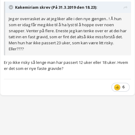
Kakemiriam skrev (På 31.3.2019 den 18.23):
Jeg er overrasket av at jeg liker alle i den nye gjengen.. ! Å hun
som er idag får meg ikke til å ha lyst til å hoppe over noen
snapper. Venter på flere. Eneste jeg kan tenke over er at dei har
tatt inn en fast gravid, som er fint det altså ikke missforstå det.
Men hun har ikke passert 23 uker, som kan være litt risky.
Eller????
Er jo ikke risky så lenge man har passert 12 uker eller 18 uker. Hvem
er det som er nye faste gravide?
6