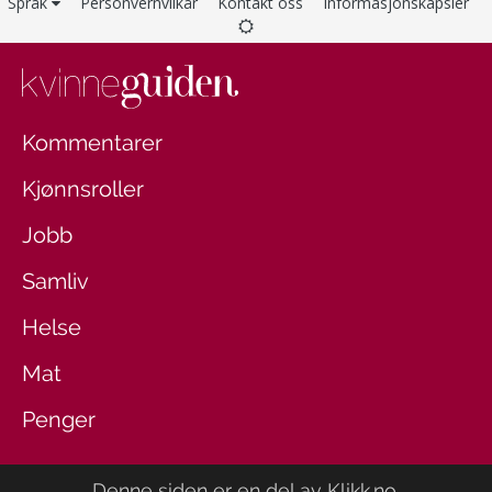
Språk
Personvernvilkår
Kontakt oss
Informasjonskapsler
Kommentarer
Kjønnsroller
Jobb
Samliv
Helse
Mat
Penger
Denne siden er en del av
Klikk.no
.