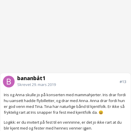
bananbåt1
#13
Skrevet
29. mars 2019
Iris og Anna skulle jo på konserten med mammahjerter. Iris drar fordi
hu uansett hadde flybilletter, og drar med Anna. Anna drar fordi hun
er god venn med Tina. Tina har naturlige bånd til kjentfolk. Er ikke så
fryktelig rart at Iris snapper fra fest med kjentfolk da.
😆
Logikk: er du invitert på fest til en venninne, er det jo ikke rart at du
blir kjent med og fester med hennes venner igjen.