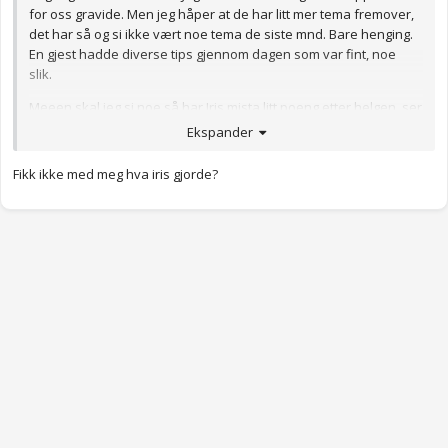
for oss gravide. Men jeg håper at de har litt mer tema fremover,
det har så og si ikke vært noe tema de siste mnd. Bare henging.
En gjest hadde diverse tips gjennom dagen som var fint, noe
slik.
Meeen skal jeg si noe så har Iris mista litt poeng etter helgen, ser
ut som hun har kastet seg på Basic influencer toget.
Ekspander
Fikk ikke med meg hva iris gjorde?