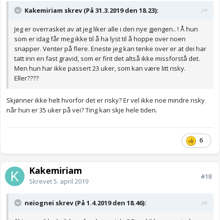
Kakemiriam skrev (På 31.3.2019 den 18.23):
Jeg er overrasket av at jeg liker alle i den nye gjengen.. ! Å hun
som er idag får meg ikke til å ha lyst til å hoppe over noen
snapper. Venter på flere. Eneste jeg kan tenke over er at dei har
tatt inn en fast gravid, som er fint det altså ikke missforstå det.
Men hun har ikke passert 23 uker, som kan være litt risky.
Eller????
Skjønner ikke helt hvorfor det er risky? Er vel ikke noe mindre risky
når hun er 35 uker på vei? Ting kan skje hele tiden.
6
Kakemiriam
#18
Skrevet
5. april 2019
neiognei skrev (På 1.4.2019 den 18.46):