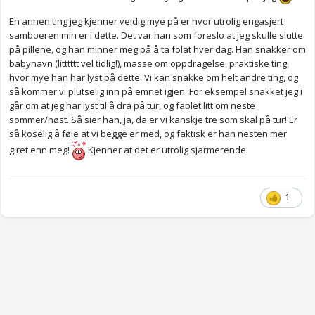
En annen ting jeg kjenner veldig mye på er hvor utrolig engasjert
samboeren min er i dette. Det var han som foreslo at jeg skulle slutte
på pillene, og han minner meg på å ta folat hver dag. Han snakker om
babynavn (litttttt vel tidlig!), masse om oppdragelse, praktiske ting,
hvor mye han har lyst på dette. Vi kan snakke om helt andre ting, og
så kommer vi plutselig inn på emnet igjen. For eksempel snakket jeg i
går om at jeg har lyst til å dra på tur, og fablet litt om neste
sommer/høst. Så sier han, ja, da er vi kanskje tre som skal på tur! Er
så koselig å føle at vi begge er med, og faktisk er han nesten mer
giret enn meg!
Kjenner at det er utrolig sjarmerende.
1