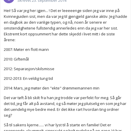
Skrevet
23. september 2014
Hei! Så var jeg her igjen... ! Det er leeeeenge siden jeg var inne på
Kvinneguiden sist, men da var jeg til gjengjeld ganske aktiv. Jeg hadde
en dagbok av den vanlige typen, og nå, noen år senere er
omstendighetene fullstendig annerledes enn da jeg var her sist.
Ekstremt kort oppsummert har dette skjedd i livet mitt i de siste
årene:
2007: Møter en flott mann
2010: Giftemål
2012: Separasjon/skilsmisse
2012-2013: En veldig tung tid
2014: Mars, jeg møter den "ekte" drømmemannen min
Det var tøft å bli skilt fra han jeg trodde var perfekt for meg. Så går
det tid, jeg får alt på avstand, og så møter jeg plutselig en som jeg har
det uendelig mye bedre med. Er det ikke rart hvordan ting ordner
seg?
Så til sakens kjerne...... vi har lyst til å starte en familie! Det er
spennende, skummelt, sinnssykt og helt nydelig på en gang. Vi har