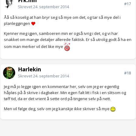
Frk.mh
#17
Skrevet
24. september 2014
Åå så koselig at han bryr seg så mye om det, og tar så mye del i
planleggingen
Kjenner meg igjen, samboeren min er også ivrig i det, og vi har
snakket om mange detaljer allerede faktisk. Er så utrolig godt å ha en
som man merker vil det like mye
Harlekin
#18
Skrevet
24. september 2014
Jeg må jo legge igjen en kommentar her, selv om jeg er egentlig
håpløs på å skrive i dagbøker. Min egen falt litt i fisk i en slitsom og
tøff tid, da er det vrient å sette ord på tingene selv på nett.
Men vil følge deg, selv om jeg kanskje ikke skriver så mye