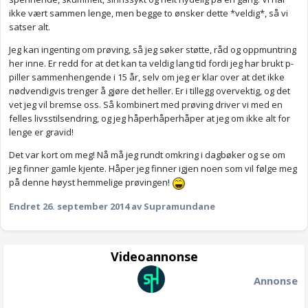
ikke vært sammen lenge, men begge to ønsker dette *veldig*, så vi
satser alt.
Jeg kan ingenting om prøving, så jeg søker støtte, råd og oppmuntring
her inne. Er redd for at det kan ta veldig lang tid fordi jeg har brukt p-
piller sammenhengende i 15 år, selv om jeg er klar over at det ikke
nødvendigvis trenger å gjøre det heller. Er i tillegg overvektig, og det
vet jeg vil bremse oss. Så kombinert med prøving driver vi med en
felles livsstilsendring, og jeg håperhåperhåper at jeg om ikke alt for
lenge er gravid!
Det var kort om meg! Nå må jeg rundt omkring i dagbøker og se om
jeg finner gamle kjente. Håper jeg finner igjen noen som vil følge meg
på denne høyst hemmelige prøvingen!
Endret
26. september 2014
av Supramundane
Videoannonse
Annonse