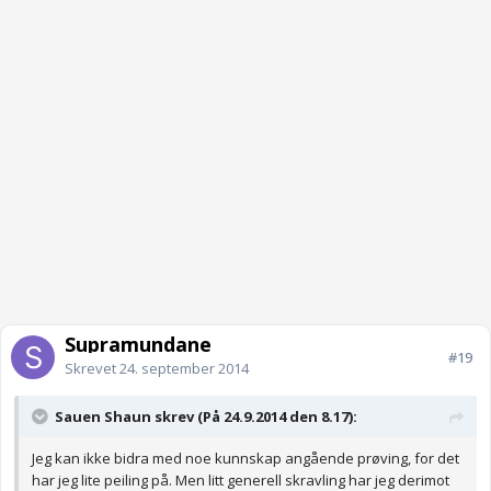
Supramundane
#19
Skrevet
24. september 2014
Sauen Shaun skrev (På 24.9.2014 den 8.17):
Jeg kan ikke bidra med noe kunnskap angående prøving, for det
har jeg lite peiling på. Men litt generell skravling har jeg derimot