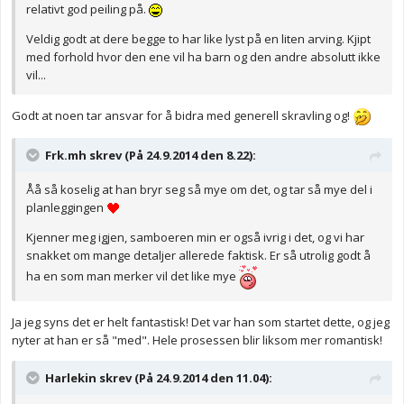
relativt god peiling på.
Veldig godt at dere begge to har like lyst på en liten arving. Kjipt
med forhold hvor den ene vil ha barn og den andre absolutt ikke
vil...
Godt at noen tar ansvar for å bidra med generell skravling og!
Frk.mh skrev (På 24.9.2014 den 8.22):
Åå så koselig at han bryr seg så mye om det, og tar så mye del i
planleggingen
Kjenner meg igjen, samboeren min er også ivrig i det, og vi har
snakket om mange detaljer allerede faktisk. Er så utrolig godt å
ha en som man merker vil det like mye
Ja jeg syns det er helt fantastisk! Det var han som startet dette, og jeg
nyter at han er så "med". Hele prosessen blir liksom mer romantisk!
Harlekin skrev (På 24.9.2014 den 11.04):