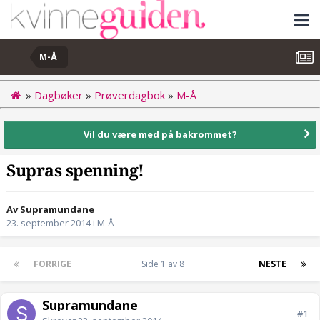
M-Å
»
Dagbøker
»
Prøverdagbok
»
M-Å
Vil du være med på bakrommet?
Supras spenning!
Av Supramundane
23. september 2014
i
M-Å
FORRIGE
Side 1 av 8
NESTE
Supramundane
#1