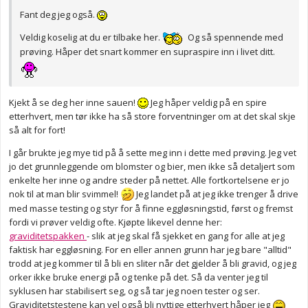
Fant deg jeg også.
Veldig koselig at du er tilbake her.
Og så spennende med
prøving. Håper det snart kommer en supraspire inn i livet ditt.
Kjekt å se deg her inne sauen!
Jeg håper veldig på en spire
etterhvert, men tør ikke ha så store forventninger om at det skal skje
så alt for fort!
I går brukte jeg mye tid på å sette meg inn i dette med prøving. Jeg vet
jo det grunnleggende om blomster og bier, men ikke så detaljert som
enkelte her inne og andre steder på nettet. Alle fortkortelsene er jo
nok til at man blir svimmel!
Jeg landet på at jeg ikke trenger å drive
med masse testing og styr for å finne eggløsningstid, først og fremst
fordi vi prøver veldig ofte. Kjøpte likevel denne her:
graviditetspakken
- slik at jeg skal få sjekket en gang for alle at jeg
faktisk har eggløsning. For en eller annen grunn har jeg bare "alltid"
trodd at jeg kommer til å bli en sliter når det gjelder å bli gravid, og jeg
orker ikke bruke energi på og tenke på det. Så da venter jeg til
syklusen har stabilisert seg, og så tar jeg noen tester og ser.
Graviditetstestene kan vel også bli nyttige etterhvert håper jeg