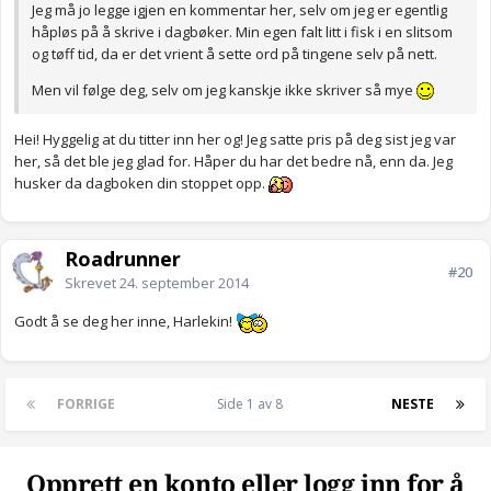
Jeg må jo legge igjen en kommentar her, selv om jeg er egentlig
håpløs på å skrive i dagbøker. Min egen falt litt i fisk i en slitsom
og tøff tid, da er det vrient å sette ord på tingene selv på nett.
Men vil følge deg, selv om jeg kanskje ikke skriver så mye
Hei! Hyggelig at du titter inn her og! Jeg satte pris på deg sist jeg var
her, så det ble jeg glad for. Håper du har det bedre nå, enn da. Jeg
husker da dagboken din stoppet opp.
Roadrunner
#20
Skrevet
24. september 2014
Godt å se deg her inne, Harlekin!
FORRIGE
Side 1 av 8
NESTE
Opprett en konto eller logg inn for å