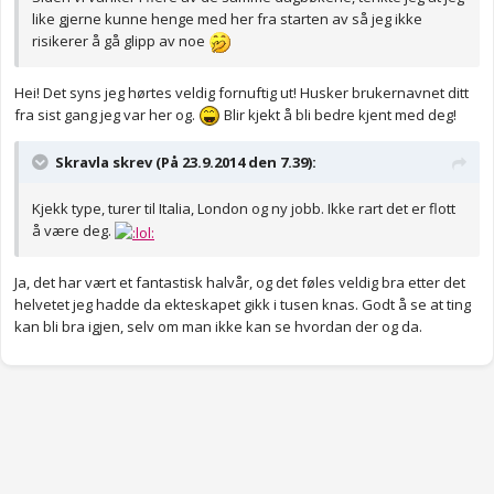
like gjerne kunne henge med her fra starten av så jeg ikke
risikerer å gå glipp av noe
Hei! Det syns jeg hørtes veldig fornuftig ut! Husker brukernavnet ditt
fra sist gang jeg var her og.
Blir kjekt å bli bedre kjent med deg!
Skravla skrev (På 23.9.2014 den 7.39):
Kjekk type, turer til Italia, London og ny jobb. Ikke rart det er flott
å være deg.
Ja, det har vært et fantastisk halvår, og det føles veldig bra etter det
helvetet jeg hadde da ekteskapet gikk i tusen knas. Godt å se at ting
kan bli bra igjen, selv om man ikke kan se hvordan der og da.