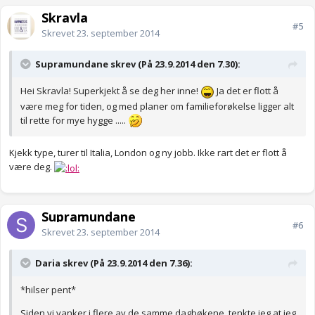
Skravla
#5
Skrevet
23. september 2014
Supramundane skrev (På 23.9.2014 den 7.30):
Hei Skravla! Superkjekt å se deg her inne!
Ja det er flott å
være meg for tiden, og med planer om familieforøkelse ligger alt
til rette for mye hygge .....
Kjekk type, turer til Italia, London og ny jobb. Ikke rart det er flott å
være deg.
Supramundane
#6
Skrevet
23. september 2014
Daria skrev (På 23.9.2014 den 7.36):
*hilser pent*
Siden vi vanker i flere av de samme dagbøkene, tenkte jeg at jeg