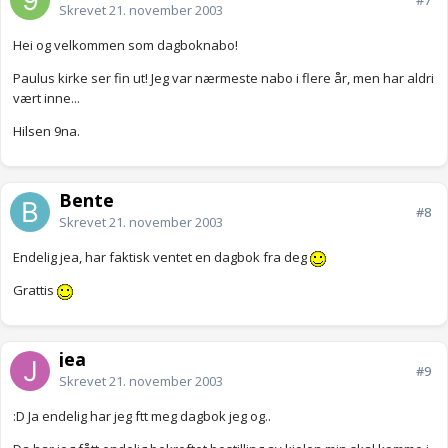
#7
Skrevet
21. november 2003
Hei og velkommen som dagboknabo!
Paulus kirke ser fin ut! Jeg var nærmeste nabo i flere år, men har aldri
vært inne...
Hilsen 9na.
Bente
#8
Skrevet
21. november 2003
Endelig jea, har faktisk ventet en dagbok fra deg
Grattis
jea
#9
Skrevet
21. november 2003
:D Ja endelig har jeg ftt meg dagbok jeg og..