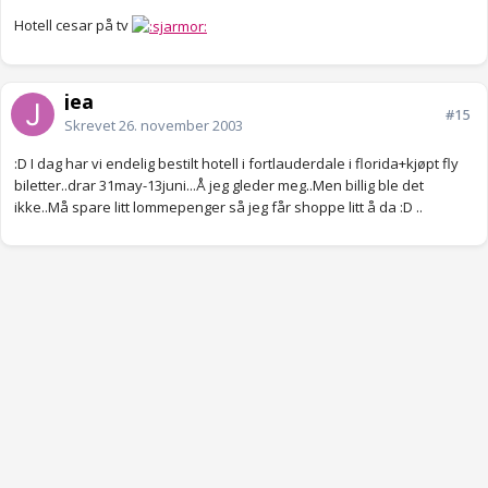
Hotell cesar på tv
jea
#15
Skrevet
26. november 2003
:D I dag har vi endelig bestilt hotell i fortlauderdale i florida+kjøpt fly
biletter..drar 31may-13juni...Å jeg gleder meg..Men billig ble det
ikke..Må spare litt lommepenger så jeg får shoppe litt å da :D ..