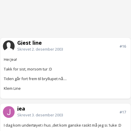
Gjest line
#16
Skrevet
2. desember 2003
Hei Jea!
Takk for sist, morsom tur :D
Tiden går fort frem til bryllupet nå....
Klem Line
jea
#17
Skrevet
3. desember 2003
I dag kom undertøyet i hus ,det kom ganske raskt må jeg si.1uke :D