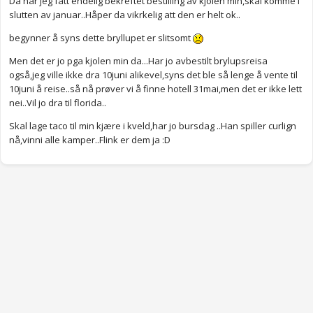
Da har jeg fått endelig bekreftet bestilling av kjolen min,skal komme i
slutten av januar..Håper da vikrkelig att den er helt ok..
begynner å syns dette bryllupet er slitsomt
Men det er jo pga kjolen min da...Har jo avbestilt brylupsreisa
også,jeg ville ikke dra 10juni alikevel,syns det ble så lenge å vente til
10juni å reise..så nå prøver vi å finne hotell 31mai,men det er ikke lett
nei..Vil jo dra til florida..
Skal lage taco til min kjære i kveld,har jo bursdag ..Han spiller curlign
nå,vinni alle kamper..Flink er dem ja :D