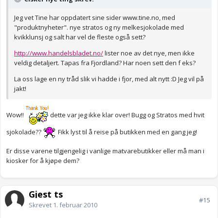
Jeg vet Tine har oppdatert sine sider www.tine.no, med
"produktnyheter". nye stratos og ny melkesjokolade med
kvikklunsj og salt har vel de fleste også sett?
http://www.handelsbladet.no/
lister noe av det nye, men ikke
veldig detaljert. Tapas fra Fjordland? Har noen sett den f eks?
La oss lage en ny tråd slik vi hadde i fjor, med alt nytt :D Jeg vil på
jakt!
Wow!!
dette var jeg ikke klar over! Bugg og Stratos med hvit
sjokolade??
Fikk lyst til å reise på butikken med en gang jeg!
Er disse varene tilgjengelig i vanlige matvarebutikker eller må man i
kiosker for å kjøpe dem?
Gjest ts
#15
Skrevet
1. februar 2010