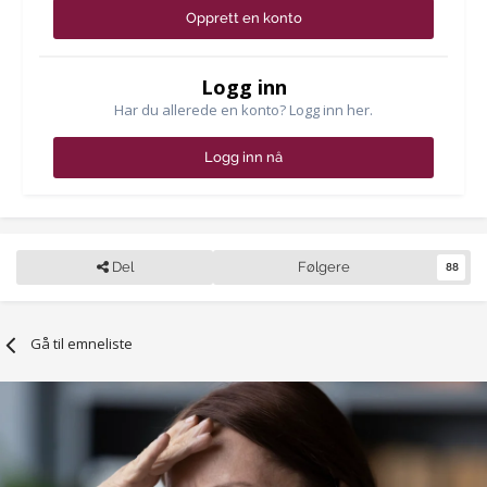
Opprett en konto
Logg inn
Har du allerede en konto? Logg inn her.
Logg inn nå
Del
Følgere
88
Gå til emneliste