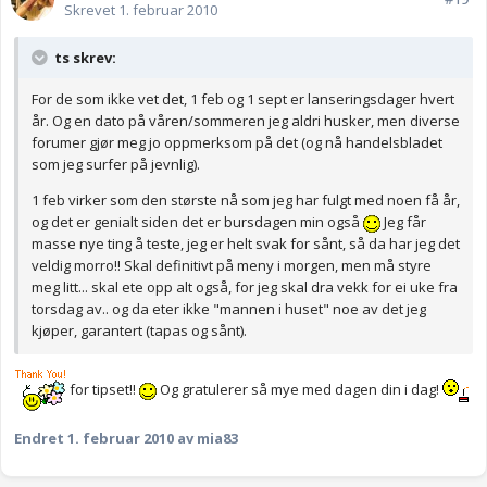
Skrevet
1. februar 2010
ts skrev:
For de som ikke vet det, 1 feb og 1 sept er lanseringsdager hvert
år. Og en dato på våren/sommeren jeg aldri husker, men diverse
forumer gjør meg jo oppmerksom på det (og nå handelsbladet
som jeg surfer på jevnlig).
1 feb virker som den største nå som jeg har fulgt med noen få år,
og det er genialt siden det er bursdagen min også
Jeg får
masse nye ting å teste, jeg er helt svak for sånt, så da har jeg det
veldig morro!! Skal definitivt på meny i morgen, men må styre
meg litt... skal ete opp alt også, for jeg skal dra vekk for ei uke fra
torsdag av.. og da eter ikke "mannen i huset" noe av det jeg
kjøper, garantert (tapas og sånt).
for tipset!!
Og gratulerer så mye med dagen din i dag!
Endret
1. februar 2010
av mia83