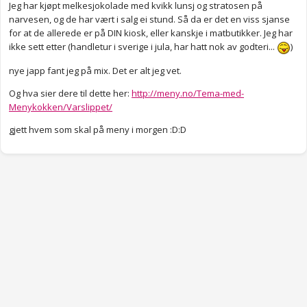
Jeg har kjøpt melkesjokolade med kvikk lunsj og stratosen på
narvesen, og de har vært i salg ei stund. Så da er det en viss sjanse
for at de allerede er på DIN kiosk, eller kanskje i matbutikker. Jeg har
ikke sett etter (handletur i sverige i jula, har hatt nok av godteri...
)
nye japp fant jeg på mix. Det er alt jeg vet.
Og hva sier dere til dette her:
http://meny.no/Tema-med-
Menykokken/Varslippet/
gjett hvem som skal på meny i morgen :D:D