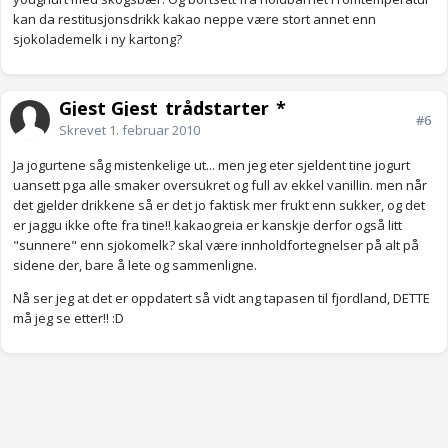
kan da restitusjonsdrikk kakao neppe være stort annet enn
sjokolademelk i ny kartong?
Gjest Gjest_trådstarter_*
#6
Skrevet
1. februar 2010
Ja jogurtene såg mistenkelige ut... men jeg eter sjeldent tine jogurt
uansett pga alle smaker oversukret og full av ekkel vanillin. men når
det gjelder drikkene så er det jo faktisk mer frukt enn sukker, og det
er jaggu ikke ofte fra tine!! kakaogreia er kanskje derfor også litt
"sunnere" enn sjokomelk? skal være innholdfortegnelser på alt på
sidene der, bare å lete og sammenligne.
Nå ser jeg at det er oppdatert så vidt ang tapasen til fjordland, DETTE
må jeg se etter!! :D