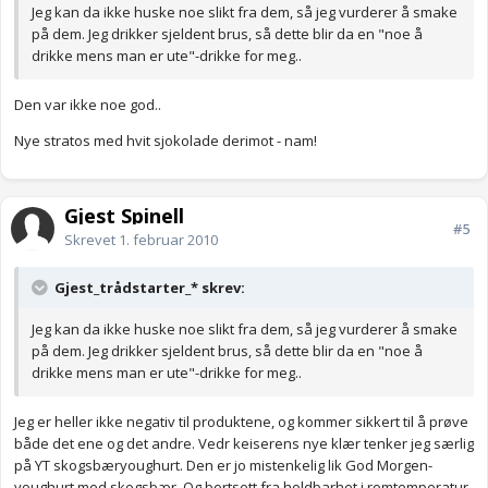
Jeg kan da ikke huske noe slikt fra dem, så jeg vurderer å smake
på dem. Jeg drikker sjeldent brus, så dette blir da en "noe å
drikke mens man er ute"-drikke for meg..
Den var ikke noe god..
Nye stratos med hvit sjokolade derimot - nam!
Gjest Spinell
#5
Skrevet
1. februar 2010
Gjest_trådstarter_* skrev:
Jeg kan da ikke huske noe slikt fra dem, så jeg vurderer å smake
på dem. Jeg drikker sjeldent brus, så dette blir da en "noe å
drikke mens man er ute"-drikke for meg..
Jeg er heller ikke negativ til produktene, og kommer sikkert til å prøve
både det ene og det andre. Vedr keiserens nye klær tenker jeg særlig
på YT skogsbæryoughurt. Den er jo mistenkelig lik God Morgen-
youghurt med skogsbær. Og bortsett fra holdbarhet i romtemperatur