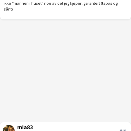
ikke "mannen i huset" noe av det jeg kjøper, garantert (tapas og
sånt).
mia83
#19