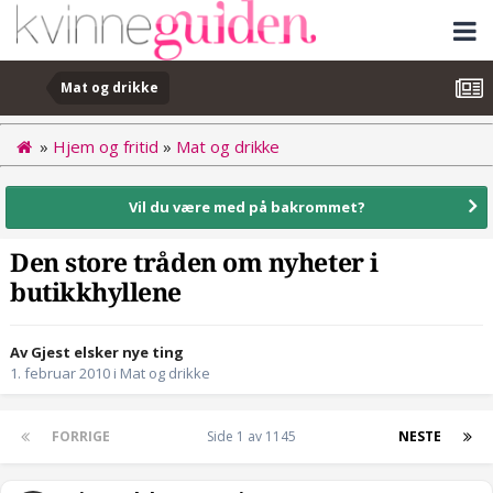
Mat og drikke
»
Hjem og fritid
»
Mat og drikke
Vil du være med på bakrommet?
Den store tråden om nyheter i
butikkhyllene
Av Gjest elsker nye ting
1. februar 2010
i
Mat og drikke
FORRIGE
Side 1 av 1145
NESTE