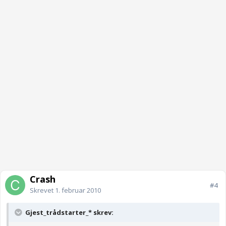
Crash
#4
Skrevet
1. februar 2010
Gjest_trådstarter_* skrev: