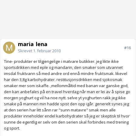
maria_lena
#16
Skrevet
1. februar 2010
Tine- produkter er tilgjengelige i matvare butikker. jeg likte ikke
sportsdrikken med eple og mandarin, den smaker som utvannet
imsdal fruktvann så med andre ord ennå mindre fruktsmak. likevel
har den 3,8g karbohydrater. restitusjonsdrikken med sjokosmak
smaker mer som iskaffe. ,mellommåltid med banan var ganske god,
den kan anbefales på en travel hverdag når man er lei av å spise go
morgen yoghurt og vil ha noe nytt. selve yt yoghurten rakk jeg ikke
smake på mannen min hadde spist den opp igår. generelt synes jeg
at den serien har litt sånn rar "sunn matavre" smak men alle
produkter inneholder endel karbohydrater så jeg er skeptisk til hvor
sunne de egentlig er selv om den serien skal forbindes med trening
og sport.