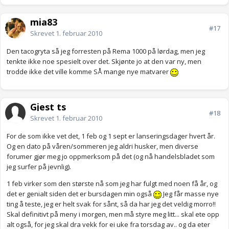
mia83
#17
Skrevet
1. februar 2010
Den tacogryta så jeg forresten på Rema 1000 på lørdag, men jeg
tenkte ikke noe spesielt over det. Skjønte jo at den var ny, men
trodde ikke det ville komme SÅ mange nye matvarer
Gjest ts
#18
Skrevet
1. februar 2010
For de som ikke vet det, 1 feb og 1 sept er lanseringsdager hvert år.
Og en dato på våren/sommeren jeg aldri husker, men diverse
forumer gjør meg jo oppmerksom på det (og nå handelsbladet som
jeg surfer på jevnlig).
1 feb virker som den største nå som jeg har fulgt med noen få år, og
det er genialt siden det er bursdagen min også
Jeg får masse nye
ting å teste, jeg er helt svak for sånt, så da har jeg det veldig morro!!
Skal definitivt på meny i morgen, men må styre meg litt... skal ete opp
alt også, for jeg skal dra vekk for ei uke fra torsdag av.. og da eter