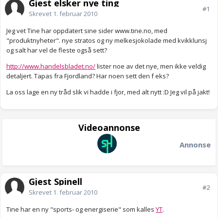
Gjest elsker nye ting
#1
Skrevet
1. februar 2010
Jeg vet Tine har oppdatert sine sider www.tine.no, med
"produktnyheter". nye stratos og ny melkesjokolade med kvikklunsj
og salt har vel de fleste også sett?
http://www.handelsbladet.no/
lister noe av det nye, men ikke veldig
detaljert. Tapas fra Fjordland? Har noen sett den f eks?
La oss lage en ny tråd slik vi hadde i fjor, med alt nytt :D Jeg vil på jakt!
Videoannonse
Annonse
Gjest Spinell
#2
Skrevet
1. februar 2010
Tine har en ny "sports- og energiserie" som kalles
YT
.