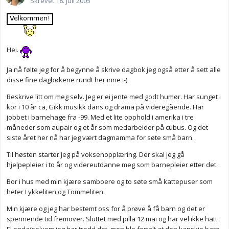
Skrevet
18. juli 2005
Hei.
Ja nå følte jeg for å begynne å skrive dagbok jeg også etter å sett alle
disse fine dagbøkene rundt her inne :-)
Beskrive litt om meg selv. Jeg er ei jente med godt humør. Har sunget i
kor i 10 år ca, Gikk musikk dans og drama på videregående. Har
jobbet i barnehage fra -99. Med et lite opphold i amerika i tre
måneder som aupair og et år som medarbeider på cubus. Og det
siste året her nå har jeg vært dagmamma for søte små barn.
Til høsten starter jeg på voksenopplæring. Der skal jeg gå
hjelpepleier i to år og videreutdanne meg som barnepleier etter det.
Bor i hus med min kjære samboere og to søte små kattepuser som
heter Lykkeliten og Tommeliten.
Min kjære og jeg har bestemt oss for å prøve å få barn og det er
spennende tid fremover. Sluttet med pilla 12.mai og har vel ikke hatt