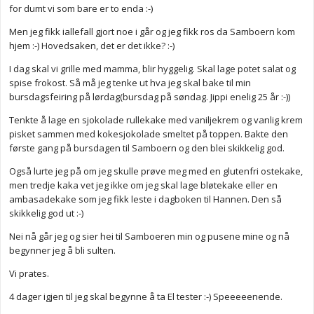
for dumt vi som bare er to enda :-)
Men jeg fikk iallefall gjort noe i går og jeg fikk ros da Samboern kom
hjem :-) Hovedsaken, det er det ikke? :-)
I dag skal vi grille med mamma, blir hyggelig. Skal lage potet salat og
spise frokost. Så må jeg tenke ut hva jeg skal bake til min
bursdagsfeiring på lørdag(bursdag på søndag. Jippi enelig 25 år :-))
Tenkte å lage en sjokolade rullekake med vaniljekrem og vanlig krem
pisket sammen med kokesjokolade smeltet på toppen. Bakte den
første gang på bursdagen til Samboern og den blei skikkelig god.
Også lurte jeg på om jeg skulle prøve meg med en glutenfri ostekake,
men tredje kaka vet jeg ikke om jeg skal lage bløtekake eller en
ambasadekake som jeg fikk leste i dagboken til Hannen. Den så
skikkelig god ut :-)
Nei nå går jeg og sier hei til Samboeren min og pusene mine og nå
begynner jeg å bli sulten.
Vi prates.
4 dager igjen til jeg skal begynne å ta El tester :-) Speeeeenende.