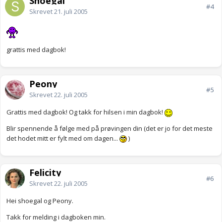
Shoegal
#4
Skrevet
21. juli 2005
grattis med dagbok!
Peony
#5
Skrevet
22. juli 2005
Grattis med dagbok! Og takk for hilsen i min dagbok!
Blir spennende å følge med på prøvingen din (det er jo for det meste
det hodet mitt er fylt med om dagen...
)
Felicity
#6
Skrevet
22. juli 2005
Hei shoegal og Peony.
Takk for melding i dagboken min.