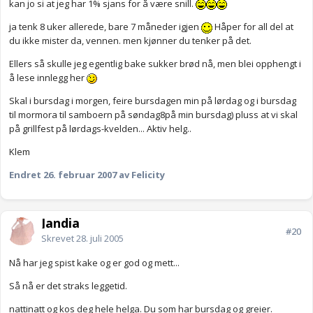
kan jo si at jeg har 1% sjans for å være snill.
ja tenk 8 uker allerede, bare 7 måneder igjen
Håper for all del at
du ikke mister da, vennen. men kjønner du tenker på det.
Ellers så skulle jeg egentlig bake sukker brød nå, men blei opphengt i
å lese innlegg her
Skal i bursdag i morgen, feire bursdagen min på lørdag og i bursdag
til mormora til samboern på søndag8på min bursdag) pluss at vi skal
på grillfest på lørdags-kvelden... Aktiv helg..
Klem
Endret
26. februar 2007
av Felicity
Jandia
#20
Skrevet
28. juli 2005
Nå har jeg spist kake og er god og mett...
Så nå er det straks leggetid.
nattinatt og kos deg hele helga. Du som har bursdag og greier.