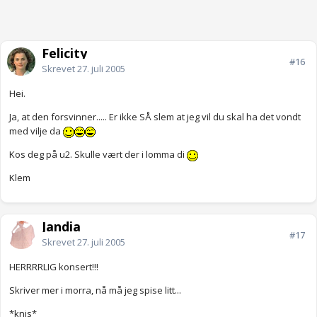
Felicity
#16
Skrevet
27. juli 2005
Hei.
Ja, at den forsvinner..... Er ikke SÅ slem at jeg vil du skal ha det vondt
med vilje da
Kos deg på u2. Skulle vært der i lomma di
Klem
Jandia
#17
Skrevet
27. juli 2005
HERRRRLIG konsert!!!
Skriver mer i morra, nå må jeg spise litt...
*knis*