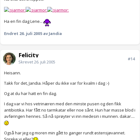
Ha en fin dag Lene...
Endret
26. juli 2005
av Jandia
Felicity
#14
Skrevet
26. juli 2005
Heisann.
Takk for det, Jandia. Håper du ikke var for kvalm i dag :-)
Og at du har hatt en fin dag.
I dag var vi hos vetrinæren med den minste pusen og den fikk
antibiotika. Har fått no tarmkatar eller noe sånt. Hun har masse blod i
avføringen hennes. Så nå sprøyter vi inn medesin i munnen. dakar....
Også har jeg og moren min gått to ganger rundt østensjøvannet.
Spreke vi eller?