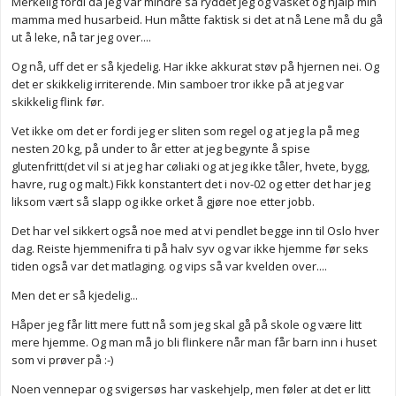
Merkelig fordi da jeg var mindre så ryddet jeg og vasket og hjalp min
mamma med husarbeid. Hun måtte faktisk si det at nå Lene må du gå
ut å leke, nå tar jeg over....
Og nå, uff det er så kjedelig. Har ikke akkurat støv på hjernen nei. Og
det er skikkelig irriterende. Min samboer tror ikke på at jeg var
skikkelig flink før.
Vet ikke om det er fordi jeg er sliten som regel og at jeg la på meg
nesten 20 kg, på under to år etter at jeg begynte å spise
glutenfritt(det vil si at jeg har cøliaki og at jeg ikke tåler, hvete, bygg,
havre, rug og malt.) Fikk konstantert det i nov-02 og etter det har jeg
liksom vært så slapp og ikke orket å gjøre noe etter jobb.
Det har vel sikkert også noe med at vi pendlet begge inn til Oslo hver
dag. Reiste hjemmenifra ti på halv syv og var ikke hjemme før seks
tiden også var det matlaging. og vips så var kvelden over....
Men det er så kjedelig...
Håper jeg får litt mere futt nå som jeg skal gå på skole og være litt
mere hjemme. Og man må jo bli flinkere når man får barn inn i huset
som vi prøver på :-)
Noen vennepar og svigersøs har vaskehjelp, men føler at det er litt