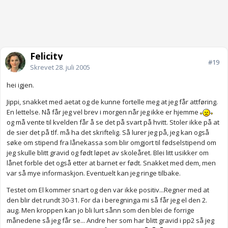
Felicity
#19
Skrevet
28. juli 2005
hei igjen.
Jippi, snakket med aetat og de kunne fortelle meg at jeg får attføring.
En lettelse. Nå får jeg vel brev i morgen når jeg ikke er hjemme
og må vente til kvelden får å se det på svart på hvitt. Stoler ikke på at
de sier det på tlf. må ha det skriftelig. Så lurer jeg på, jeg kan også
søke om stipend fra lånekassa som blir omgjort til fødselstipend om
jeg skulle blitt gravid og født løpet av skoleåret. Blei litt usikker om
lånet forble det også etter at barnet er født. Snakket med dem, men
var så mye informaskjon. Eventuelt kan jeg ringe tilbake.
Testet om El kommer snart og den var ikke positiv...Regner med at
den blir det rundt 30-31. For da i beregninga mi så får jeg el den 2.
aug. Men kroppen kan jo bli lurt sånn som den blei de forrige
månedene så jeg får se... Andre her som har blitt gravid i pp2 så jeg