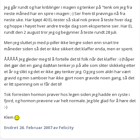
Jeg går rundt og har kriblinger i magen og tenker på "tenk om jeg fra
neste måned har en spire i magen ;-) Ser frem til prøvinga nå fra
neste uke. Har kjøpt 40 EL-tester så skal nok prøve å teste hver dag
og hoppe i høyet hver andre tredje dag som ekspertene sier. Har EL
rundt den 2 august tror jeg og begynner å teste rundt 28 juli.
Men jeg sluttet jo med p-piller ikke lengre siden enn snart tre
måneder siden så det er ikke sikkert det klaffer enda, men er spent.
ÅÅÅÅÅ Jeg gleder meg til å fortelle det til folk når det klaffer :-) (håper
det gjør det en gang da)Man tenker jo på alle som sliter skikkelig etter
et år og slikt og det er ikke gøy tenker jeg. Og jeg som aldri har vært
gravid og min samboer har ikke gjort noen gravide noen gang, så det
er litt spenning om vi får det til!
Tok forresten hormon prøver hos legen siden jeg hadde en cyste i
fjord, og hormon prøvene var helt normale. Jeg ble glad for å høre det
:-)
Klem
Endret
26. februar 2007
av Felicity