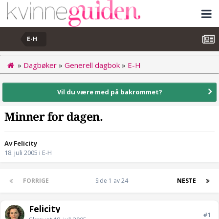
E-H
»
Dagbøker
»
Generell dagbok
»
E-H
Vil du være med på bakrommet?
Minner for dagen.
Av Felicity
18. juli 2005
i
E-H
FORRIGE
Side 1 av 24
NESTE
Felicity
#1