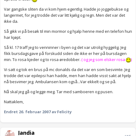
Var gangske sliten da vi kom hjem egentlig. Hadde jo joggebukse og
langermet, for jeg trodde det var litt kjølig og regn. Men det var det
ikke da.
Så gikk vi på besøk til min mormor og hjalp henne med en telefon hun
har kjøpt.
Så kl. 17 traff jeg to venninner i byen og det var utrolig hyggelig. Jeg
fikk bursdagsgave på forskudd siden de ikke er her på bursdagen
min. To rosa kjeder og to rosa øredobber.
( og jeg som elsker rosa
)
Vi satt og tok en brus på mc donalds da det var en som besvimte. Jeg
trodde det var epilepsi han hadde, men han hadde visst sakt at hjelp
nå besvimer jeg. Ambulansen kom også...Var ekkelt og se på.
Nå skal jeg gå og legge meg. Tar med samboeren og pusen.
Nattaklem,
Endret
26. februar 2007
av Felicity
Jandia