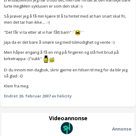
El enda(selvom jeg har trodd det, men ble fortalt at den kanskje bare
lurte meg)Men syklusen er som den skal :-)
Så prøver jeg å få min kjære til å ta hintet med at han snart skal fri,
men det tar han ikke.... :-(
"Det får vi ta etter at vi har fått barn"
Jaja da er det bare å smøre seg med tolmodighet og vente :-)
Men håper engang å få en ring på fingeren og stå hvit brud på
kirketrappa :-)"sukk"
Er du innom min dagbok, skriv gjerne en hilsen til meg for da blir jeg
så glad :-D
Klem fra meg.
Endret
26. februar 2007
av Felicity
Videoannonse
Annonse