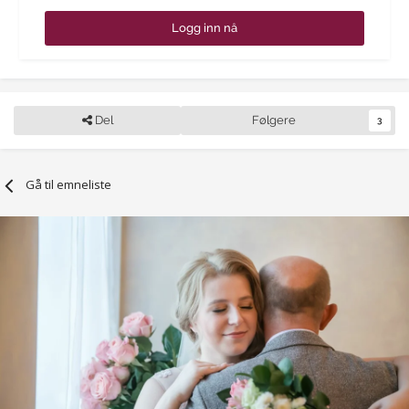
Logg inn nå
Del
Følgere
3
Gå til emneliste