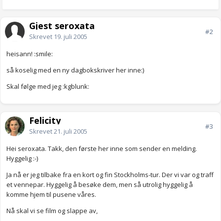
Gjest seroxata
#2
Skrevet
19. juli 2005
heisann! :smile:
så koselig med en ny dagbokskriver her inne:)
Skal følge med jeg :kgblunk:
Felicity
#3
Skrevet
21. juli 2005
Hei seroxata. Takk, den første her inne som sender en melding.
Hyggelig :-)
Ja nå er jeg tilbake fra en kort og fin Stockholms-tur. Der vi var og traff
et vennepar. Hyggelig å besøke dem, men så utrolig hyggelig å
komme hjem til pusene våres.
Nå skal vi se film og slappe av,