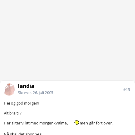
Jandia
#13
Skrevet
26. juli 2005
Hei og god morgen!
Alt bra til?
Her sliter vi litt med morgenkvalme,
men går fort over...
Nå skal det shoppes!