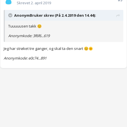
#9
Skrevet
2. april 2019
AnonymBruker skrev (På 2.4.2019 den 14.44):
Tuuuuusen takk
😊
Anonymkode: 3f6f6...619
Jeg har strøket tre ganger, og skal ta den snart
😊
🌞
Anonymkode: e0c74...891