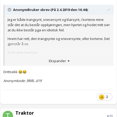
AnonymBruker skrev (På 2.4.2019 den 16.44):
Jeg er både trangsynt, sneversynt og klarsynt, i kortene mine
står det at du består oppkjøringen, men hjertet og hodet mitt sier
at du ikke består pga en idiotisk feil.
Hvem har rett, den trangsynte og sneversynte, eller kortene. Det
gjenstår å se.
Gud være med oss
Ekspander
Anonymkode: 16766...0cc
Drittsekk
😂
😂
Anonymkode: 3f6f6...619
2
Traktor
#20