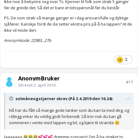
Ikke noe å bekymre seg over Ts. Kjenner til folk som strøk 5 ganger
før de greide det. Så det er bare et tidsspørsmål før du består.
PS. De som strøk så mange ganger er i dag ansvarsfulle og dyktige
sjåfører. Kanskje fordi de da setter ekstra pris på å ha lappen? At de
ikke vil miste den.
Anonymkode: 22983...27b
2
AnonymBruker
#17
Skrevet
2. april 2019
solmåneogstjerner skrev (På 2.4.2019 den 16.24):
Nå har du fått så mange gode tanker som du kan ta med deg, og
i tillegg virker du veldig godt forberedt. Så tror nok du kan gå
sommeren i vente med lappen og bil, og kjøre til stranda
😊
Jaaaaaaa
drømme-scenario! Det å ha strøket to
😭
😭
😭
💕
💕
💕