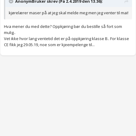
AnonymBruker skrev (På 2.4.2019 den 13.36):
kjørelærer maser på at jeg skal melde meg men jeg venter til mai!
Hva mener du med dette? Oppkjøring bør du bestille så fort som
mulig..
Vet ikke hvor lang ventetid det er på oppkjøring klasse B.. For klasse
CE fikk jeg 29.05.19, noe som er kjeempelenge til...