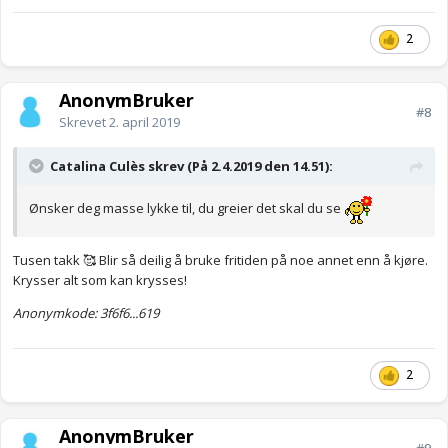
2
AnonymBruker
#8
Skrevet
2. april 2019
Catalina Culès skrev (På 2.4.2019 den 14.51):
Ønsker deg masse lykke til, du greier det skal du se
Tusen takk 🥰 Blir så deilig å bruke fritiden på noe annet enn å kjøre.
Krysser alt som kan krysses!
Anonymkode: 3f6f6...619
2
AnonymBruker