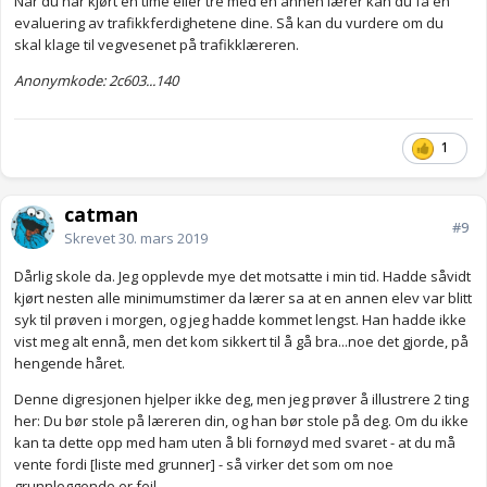
Når du har kjørt en time eller tre med en annen lærer kan du få en
evaluering av trafikkferdighetene dine. Så kan du vurdere om du
Jeg kjører bra sier han, ikke noe å utsette, etter hver time. Jeg
skal klage til vegvesenet på trafikklæreren.
kjører selvstendig, lærer sier bare hvor jeg skal, så jeg følger alle
skilt dit, legger meg riktig, samkjører osv. Nå er det like før jeg
Anonymkode: 2c603...140
sender inn en offisiell klage.
1
Dere som har sendt inn klage, hvordan gikk det etterpå?
catman
#9
Skrevet
30. mars 2019
Dårlig skole da. Jeg opplevde mye det motsatte i min tid. Hadde såvidt
kjørt nesten alle minimumstimer da lærer sa at en annen elev var blitt
syk til prøven i morgen, og jeg hadde kommet lengst. Han hadde ikke
vist meg alt ennå, men det kom sikkert til å gå bra...noe det gjorde, på
hengende håret.
Denne digresjonen hjelper ikke deg, men jeg prøver å illustrere 2 ting
her: Du bør stole på læreren din, og han bør stole på deg. Om du ikke
kan ta dette opp med ham uten å bli fornøyd med svaret - at du må
vente fordi [liste med grunner] - så virker det som om noe
grunnleggende er feil.