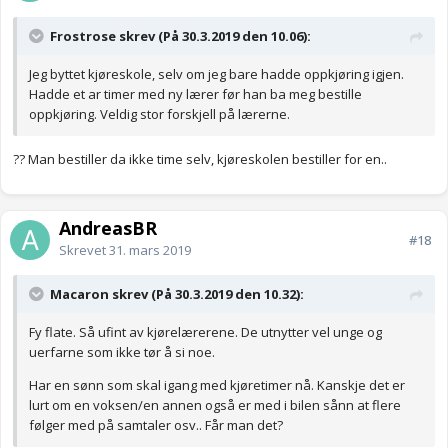
Frostrose skrev (På 30.3.2019 den 10.06):
Jeg byttet kjøreskole, selv om jeg bare hadde oppkjøring igjen.
Hadde et ar timer med ny lærer før han ba meg bestille
oppkjøring. Veldig stor forskjell på lærerne.
?? Man bestiller da ikke time selv, kjøreskolen bestiller for en..
AndreasBR
#18
Skrevet
31. mars 2019
Macaron skrev (På 30.3.2019 den 10.32):
Fy flate. Så ufint av kjørelærerene. De utnytter vel unge og
uerfarne som ikke tør å si noe.
Har en sønn som skal igang med kjøretimer nå. Kanskje det er
lurt om en voksen/en annen også er med
i bilen sånn at flere
følger med på samtaler osv.. Får man det?