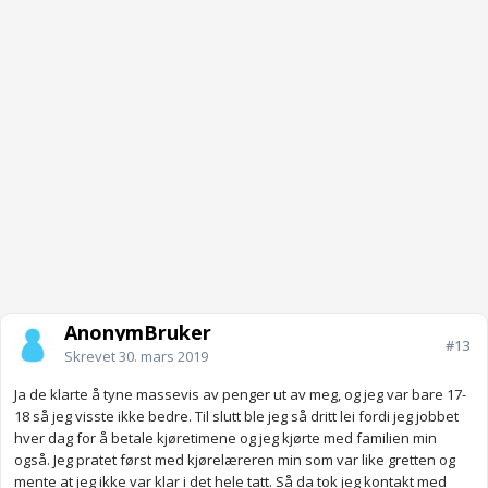
AnonymBruker
#13
Skrevet
30. mars 2019
Ja de klarte å tyne massevis av penger ut av meg, og jeg var bare 17-
18 så jeg visste ikke bedre. Til slutt ble jeg så dritt lei fordi jeg jobbet
hver dag for å betale kjøretimene og jeg kjørte med familien min
også. Jeg pratet først med kjørelæreren min som var like gretten og
mente at jeg ikke var klar i det hele tatt. Så da tok jeg kontakt med