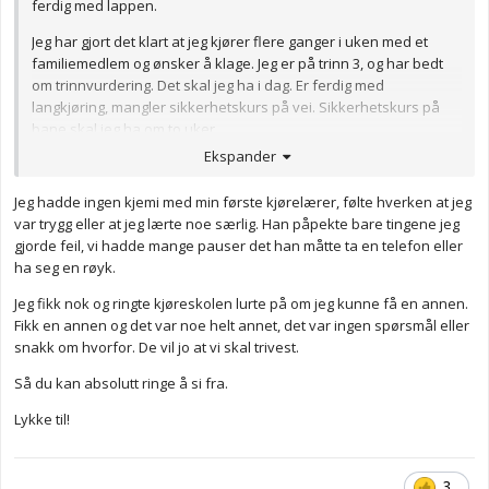
ferdig med lappen.
Jeg har gjort det klart at jeg kjører flere ganger i uken med et
familiemedlem og ønsker å klage. Jeg er på trinn 3, og har bedt
om trinnvurdering. Det skal jeg ha i dag. Er ferdig med
langkjøring, mangler sikkerhetskurs på vei. Sikkerhetskurs på
bane skal jeg ha om to uker.
Ekspander
Hvor mange uker skal det gå? Jeg er 38 år, og har hatt kjøretimer
hver uke siden i fjor høst. Snart kommer rushet av ungdommer
Jeg hadde ingen kjemi med min første kjørelærer, følte hverken at jeg
som vil ha lappen før sommeren. Da blir jeg sikkert ikke prioritert
var trygg eller at jeg lærte noe særlig. Han påpekte bare tingene jeg
å må vente...fader jeg er så lei.
gjorde feil, vi hadde mange pauser det han måtte ta en telefon eller
Hvorfor drøyer de så innmari? Hvordan går jeg frem for å få satt
ha seg en røyk.
meg i respekt?
Jeg fikk nok og ringte kjøreskolen lurte på om jeg kunne få en annen.
Jeg kjører bra sier han, ikke noe å utsette, etter hver time. Jeg
Fikk en annen og det var noe helt annet, det var ingen spørsmål eller
kjører selvstendig, lærer sier bare hvor jeg skal, så jeg følger alle
snakk om hvorfor. De vil jo at vi skal trivest.
skilt dit, legger meg riktig, samkjører osv. Nå er det like før jeg
Så du kan absolutt ringe å si fra.
sender inn en offisiell klage.
Lykke til!
Dere som har sendt inn klage, hvordan gikk det
3