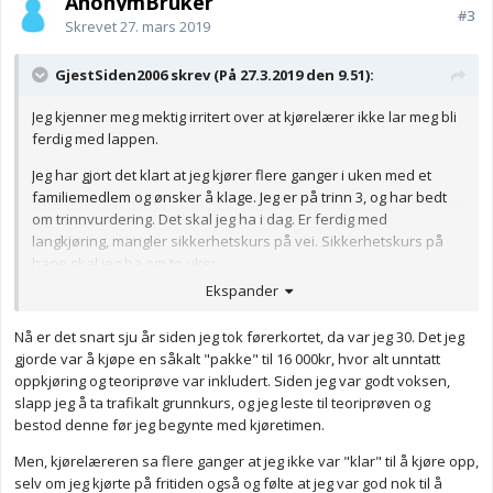
AnonymBruker
#3
Skrevet
27. mars 2019
GjestSiden2006 skrev (På 27.3.2019 den 9.51):
Jeg kjenner meg mektig irritert over at kjørelærer ikke lar meg bli
ferdig med lappen.
Jeg har gjort det klart at jeg kjører flere ganger i uken med et
familiemedlem og ønsker å klage. Jeg er på trinn 3, og har bedt
om trinnvurdering. Det skal jeg ha i dag. Er ferdig med
langkjøring, mangler sikkerhetskurs på vei. Sikkerhetskurs på
bane skal jeg ha om to uker.
Ekspander
Hvor mange uker skal det gå? Jeg er 38 år, og har hatt kjøretimer
hver uke siden i fjor høst. Snart kommer rushet av ungdommer
Nå er det snart sju år siden jeg tok førerkortet, da var jeg 30. Det jeg
som vil ha lappen før sommeren. Da blir jeg sikkert ikke prioritert
gjorde var å kjøpe en såkalt "pakke" til 16 000kr, hvor alt unntatt
å må vente...fader jeg er så lei.
oppkjøring og teoriprøve var inkludert. Siden jeg var godt voksen,
Hvorfor drøyer de så innmari? Hvordan går jeg frem for å få satt
slapp jeg å ta trafikalt grunnkurs, og jeg leste til teoriprøven og
meg i respekt?
bestod denne før jeg begynte med kjøretimen.
Jeg kjører bra sier han, ikke noe å utsette, etter hver time. Jeg
Men, kjørelæreren sa flere ganger at jeg ikke var "klar" til å kjøre opp,
kjører selvstendig, lærer sier bare hvor jeg skal, så jeg følger alle
selv om jeg kjørte på fritiden også og følte at jeg var god nok til å