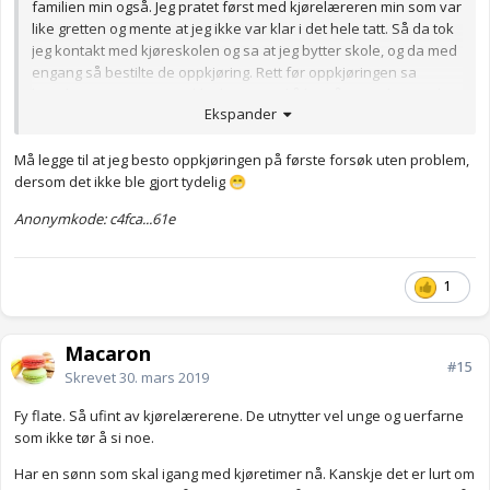
familien min også. Jeg pratet først med kjørelæreren min som var
like gretten og mente at jeg ikke var klar i det hele tatt. Så da tok
jeg kontakt med kjøreskolen og sa at jeg bytter skole, og da med
engang så bestilte de oppkjøring. Rett før oppkjøringen sa
kjørelæreren min at jeg ikke kommer til å bestå, men det gjorde
Ekspander
jeg på første forsøk. Han var så manipulativ og gjorde alt for å
ødelege selvtilliten min slik at jeg automatisk ble veldig nervøs og
Må legge til at jeg besto oppkjøringen på første forsøk uten problem,
kjørte dårligere med han. Angrer fortsatt på at jeg ikke gjorde
dersom det ikke ble gjort tydelig
noe tidligere, men var ung og naiv dessverre.
😁
Anonymkode: c4fca...61e
Anonymkode: c4fca...61e
1
Macaron
#15
Skrevet
30. mars 2019
Fy flate. Så ufint av kjørelærerene. De utnytter vel unge og uerfarne
som ikke tør å si noe.
Har en sønn som skal igang med kjøretimer nå. Kanskje det er lurt om