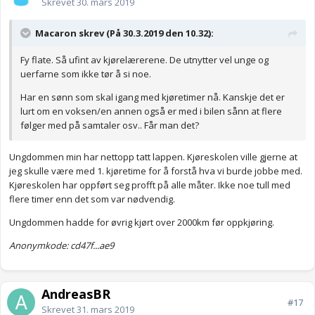
Skrevet
30. mars 2019
Macaron skrev (På 30.3.2019 den 10.32):
Fy flate. Så ufint av kjørelærerene. De utnytter vel unge og
uerfarne som ikke tør å si noe.
Har en sønn som skal igang med kjøretimer nå. Kanskje det er
lurt om en voksen/en annen også er med i bilen sånn at flere
følger med på samtaler osv.. Får man det?
Ungdommen min har nettopp tatt lappen. Kjøreskolen ville gjerne at
jeg skulle være med 1. kjøretime for å forstå hva vi burde jobbe med.
Kjøreskolen har oppført seg profft på alle måter. Ikke noe tull med
flere timer enn det som var nødvendig.
Ungdommen hadde for øvrig kjørt over 2000km før oppkjøring.
Anonymkode: cd47f...ae9
AndreasBR
#17
Skrevet
31. mars 2019