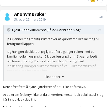
AnonymBruker
#8
Skrevet
29. mars 2019
GjestSiden2006 skrev (På 27.3.2019 den 9.51):
Jeg kjenner meg mektig irritert over at kjørelærer ikke lar meg bli
ferdig med lappen.
Jeg har gjort det klart at jeg kjører flere ganger i uken med et
familiemedlem og ønsker å klage. Jeg er på trinn 3, og har bedt
om trinnvurdering. Det skal jeg ha i dag. Er ferdig med
langkjøring, mangler sikkerhetskurs på vei. Sikkerhetskurs på
bane skal jeg ha om to uker.
Ekspander
Hvor mange uker skal det gå? Jeg er 38 år, og har hatt kjøretimer
hver uke siden i fjor høst. Snart kommer rushet av ungdommer
Dete r fritt frem å nytte kjørelærer når du ikke er fornøyd.
som vil ha lappen før sommeren. Da blir jeg sikkert ikke prioritert
å må vente...fader jeg er så lei.
At du er 38! år, betyr ikke at du er verdensmester bak et bilratt slik jeg
får inntrykk av deg i hi.
Hvorfor drøyer de så innmari? Hvordan går jeg frem for å få satt
meg i respekt?