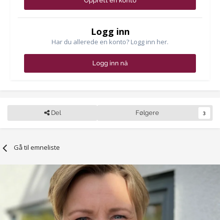
Opprett en konto
Logg inn
Har du allerede en konto? Logg inn her.
Logg inn nå
Del
Følgere
3
Gå til emneliste