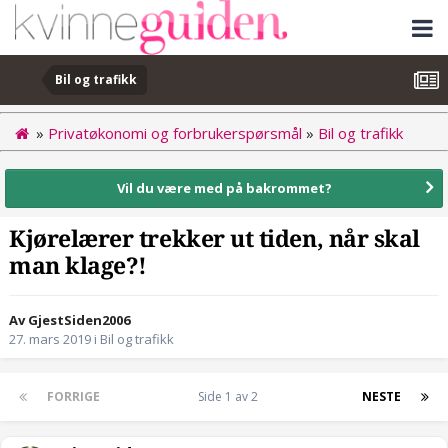
Bil og trafikk
»
Privatøkonomi og forbrukerspørsmål
»
Bil og trafikk
Vil du være med på bakrommet?
Kjørelærer trekker ut tiden, når skal
man klage?!
Av GjestSiden2006
27. mars 2019
i
Bil og trafikk
FORRIGE
Side 1 av 2
NESTE