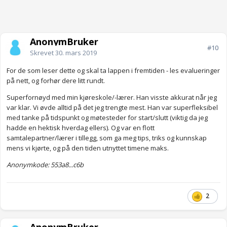
AnonymBruker
#10
Skrevet
30. mars 2019
For de som leser dette og skal ta lappen i fremtiden - les evalueringer
på nett, og forhør dere litt rundt.
Superfornøyd med min kjøreskole/-lærer. Han visste akkurat når jeg
var klar. Vi øvde alltid på det jeg trengte mest. Han var superfleksibel
med tanke på tidspunkt og møtesteder for start/slutt (viktig da jeg
hadde en hektisk hverdag ellers). Og var en flott
samtalepartner/lærer i tillegg, som ga meg tips, triks og kunnskap
mens vi kjørte, og på den tiden utnyttet timene maks.
Anonymkode: 553a8...c6b
2