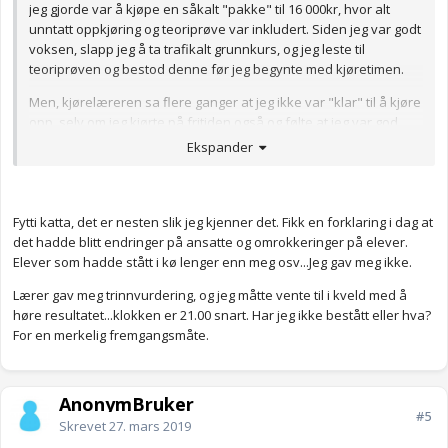
jeg gjorde var å kjøpe en såkalt "pakke" til 16 000kr, hvor alt
unntatt oppkjøring og teoriprøve var inkludert. Siden jeg var godt
voksen, slapp jeg å ta trafikalt grunnkurs, og jeg leste til
teoriprøven og bestod denne før jeg begynte med kjøretimen.
Men, kjørelæreren sa flere ganger at jeg ikke var "klar" til å kjøre
opp, selv om jeg kjørte på fritiden også og følte at jeg var god
nok til å kjøre. Tror det har med økonomi å gjøre - de vil tyne
Ekspander
mest mulig penger ut av deg. I mitt tilfelle var nok kjørelærer
irritert over at jeg hadde kjøpt en "pakke" og slik sett ikke brukte
så mye penger på førerkortet som han sikkert hadde ønsket.
Fytti katta, det er nesten slik jeg kjenner det. Fikk en forklaring i dag at
Han foreslo til og med at jeg skulle utsette oppkjøring fordi han
det hadde blitt endringer på ansatte og omrokkeringer på elever.
hadde en elev som visstnok var superklar, men hadde strøket to
Elever som hadde stått i kø lenger enn meg osv...Jeg gav meg ikke.
ganger pga en streng sensor som han sa. Jeg avslo å bytte
Lærer gav meg trinnvurdering, og jeg måtte vente til i kveld med å
tidspunkt med denne eleven, og ignorerte også hans masing om
høre resultatet...klokken er 21.00 snart. Har jeg ikke bestått eller hva?
at jeg trengte flere timer og mer tid....
For en merkelig fremgangsmåte.
Bestod oppsatt oppkjøring på første forsøk, til min kjørelærers
irritasjon. Priceless ansiktsutrykket hans da jeg kom gående
med sensor og sensoren sa i munter tone at jeg bestod med
AnonymBruker
glans, lol.
#5
Skrevet
27. mars 2019