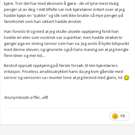
skilt dit, legger meg riktig, samkjører osv. Nå er det like før jeg
kjøre. Tror det har med økonomi å gjøre - de vil tyne mest mulig
sender inn en offisiell klage.
penger ut av deg. I mitt tilfelle var nok kjørelærer irritert over at jeg
hadde kjøpt en "pakke" og slik sett ikke brukte så mye penger på
førerkortet som han sikkert hadde ønsket.
Dere som har sendt inn klage, hvordan gikk det etterpå?
Han foreslo til og med at jeg skulle utsette oppkjøring fordi han
hadde en elev som visstnok var superklar, men hadde strøket to
ganger pga en streng sensor som han sa. Jeg avslo å bytte tidspunkt
med denne eleven, og ignorerte også hans masing om at jeg trengte
flere timer og mer tid....
Bestod oppsatt oppkjøring på første forsøk, til min kjørelærers
irritasjon. Priceless ansiktsutrykket hans da jeg kom gående med
sensor og sensoren sa i munter tone at jeg bestod med glans, lol.
Anonymkode: e7fec...ef8
10