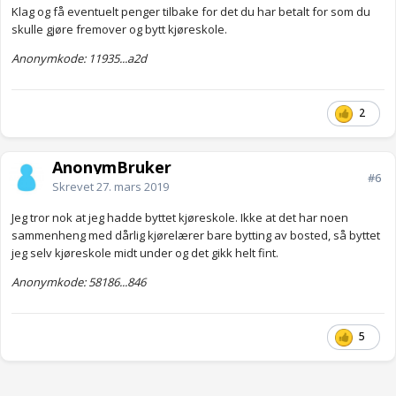
Klag og få eventuelt penger tilbake for det du har betalt for som du
Anonymkode: e7fec...ef8
skulle gjøre fremover og bytt kjøreskole.
Anonymkode: 11935...a2d
2
AnonymBruker
#6
Skrevet
27. mars 2019
Jeg tror nok at jeg hadde byttet kjøreskole. Ikke at det har noen
sammenheng med dårlig kjørelærer bare bytting av bosted, så byttet
jeg selv kjøreskole midt under og det gikk helt fint.
Anonymkode: 58186...846
5