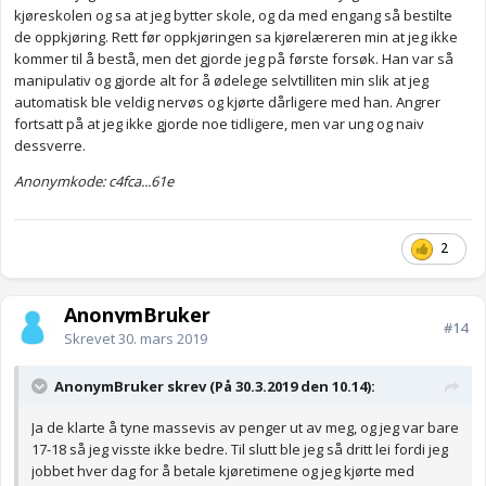
kjøreskolen og sa at jeg bytter skole, og da med engang så bestilte
de oppkjøring. Rett før oppkjøringen sa kjørelæreren min at jeg ikke
kommer til å bestå, men det gjorde jeg på første forsøk. Han var så
manipulativ og gjorde alt for å ødelege selvtilliten min slik at jeg
automatisk ble veldig nervøs og kjørte dårligere med han. Angrer
fortsatt på at jeg ikke gjorde noe tidligere, men var ung og naiv
dessverre.
Anonymkode: c4fca...61e
2
AnonymBruker
#14
Skrevet
30. mars 2019
AnonymBruker skrev (På 30.3.2019 den 10.14):
Ja de klarte å tyne massevis av penger ut av meg, og jeg var bare
17-18 så jeg visste ikke bedre. Til slutt ble jeg så dritt lei fordi jeg
jobbet hver dag for å betale kjøretimene og jeg kjørte med