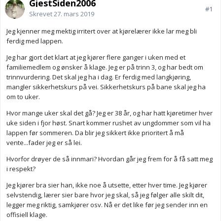
GjestSiden2006
#1
Skrevet
27. mars 2019
Jeg kjenner meg mektig irritert over at kjørelærer ikke lar meg bli
ferdig med lappen.
Jeg har gjort det klart at jeg kjører flere ganger i uken med et
familiemedlem og ønsker å klage. Jeg er på trinn 3, og har bedt om
trinnvurdering. Det skal jeg ha i dag. Er ferdig med langkjøring,
mangler sikkerhetskurs på vei. Sikkerhetskurs på bane skal jeg ha
om to uker.
Hvor mange uker skal det gå? Jeg er 38 år, og har hatt kjøretimer hver
uke siden i fjor høst. Snart kommer rushet av ungdommer som vil ha
lappen før sommeren. Da blir jeg sikkert ikke prioritert å må
vente...fader jeg er så lei.
Hvorfor drøyer de så innmari? Hvordan går jeg frem for å få satt meg
i respekt?
Jeg kjører bra sier han, ikke noe å utsette, etter hver time. Jeg kjører
selvstendig, lærer sier bare hvor jeg skal, så jeg følger alle skilt dit,
legger meg riktig, samkjører osv. Nå er det like før jeg sender inn en
offisiell klage.