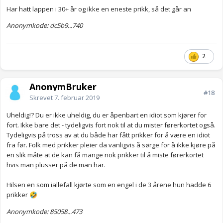
Har hatt lappen i 30+ år og ikke en eneste prikk, så det går an
Anonymkode: dc5b9...740
2
AnonymBruker
#18
Skrevet
7. februar 2019
Uheldig!? Du er ikke uheldig, du er åpenbart en idiot som kjører for
fort. Ikke bare det - tydeligvis fort nok til at du mister førerkortet også.
Tydeligvis på tross av at du både har fått prikker for å være en idiot
fra før. Folk med prikker pleier da vanligvis å sørge for å ikke kjøre på
en slik måte at de kan få mange nok prikker til å miste førerkortet
hvis man plusser på de man har.
Hilsen en som iallefall kjørte som en engel i de 3 årene hun hadde 6
prikker
🤣
Anonymkode: 85058...473