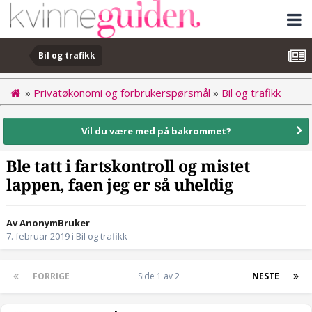
Bil og trafikk
»
Privatøkonomi og forbrukerspørsmål
»
Bil og trafikk
Vil du være med på bakrommet?
Ble tatt i fartskontroll og mistet
lappen, faen jeg er så uheldig
Av AnonymBruker
7. februar 2019
i
Bil og trafikk
FORRIGE
Side 1 av 2
NESTE