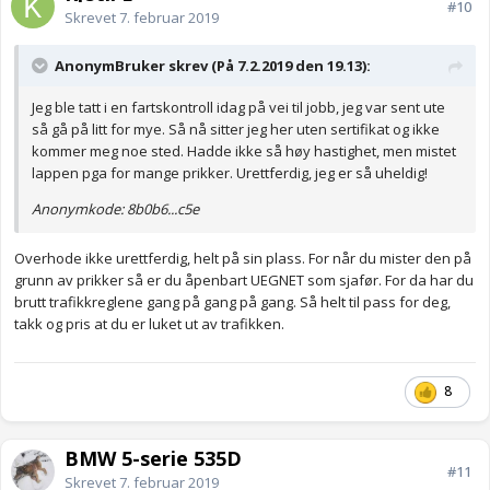
#10
Skrevet
7. februar 2019
AnonymBruker skrev (På 7.2.2019 den 19.13):
Jeg ble tatt i en fartskontroll idag på vei til jobb, jeg var sent ute
så gå på litt for mye. Så nå sitter jeg her uten sertifikat og ikke
kommer meg noe sted. Hadde ikke så høy hastighet, men mistet
lappen pga for mange prikker. Urettferdig, jeg er så uheldig!
Anonymkode: 8b0b6...c5e
Overhode ikke urettferdig, helt på sin plass. For når du mister den på
grunn av prikker så er du åpenbart UEGNET som sjafør. For da har du
brutt trafikkreglene gang på gang på gang. Så helt til pass for deg,
takk og pris at du er luket ut av trafikken.
8
BMW 5-serie 535D
#11
Skrevet
7. februar 2019