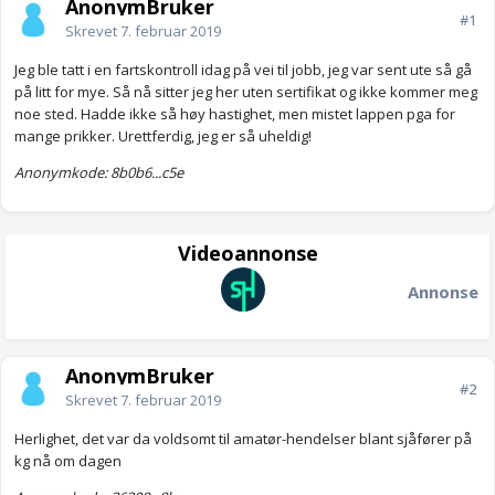
AnonymBruker
#1
Skrevet
7. februar 2019
Jeg ble tatt i en fartskontroll idag på vei til jobb, jeg var sent ute så gå
på litt for mye. Så nå sitter jeg her uten sertifikat og ikke kommer meg
noe sted. Hadde ikke så høy hastighet, men mistet lappen pga for
mange prikker. Urettferdig, jeg er så uheldig!
Anonymkode: 8b0b6...c5e
Videoannonse
Annonse
AnonymBruker
#2
Skrevet
7. februar 2019
Herlighet, det var da voldsomt til amatør-hendelser blant sjåfører på
kg nå om dagen