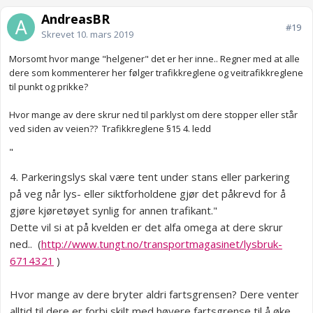
AndreasBR
#19
Skrevet
10. mars 2019
Morsomt hvor mange "helgener" det er her inne.. Regner med at alle
dere som kommenterer her følger trafikkreglene og veitrafikkreglene
til punkt og prikke?
Hvor mange av dere skrur ned til parklyst om dere stopper eller står
ved siden av veien?? Trafikkreglene §15 4. ledd
"
4.
Parkeringslys skal være tent under stans eller parkering
på veg når lys- eller siktforholdene gjør det påkrevd for å
gjøre kjøretøyet synlig for annen trafikant."
Dette vil si at på kvelden er det alfa omega at dere skrur
ned.. (
http://www.tungt.no/transportmagasinet/lysbruk-
6714321
)
Hvor mange av dere bryter aldri fartsgrensen? Dere venter
alltid til dere er forbi skilt med høyere fartsgrense til å øke