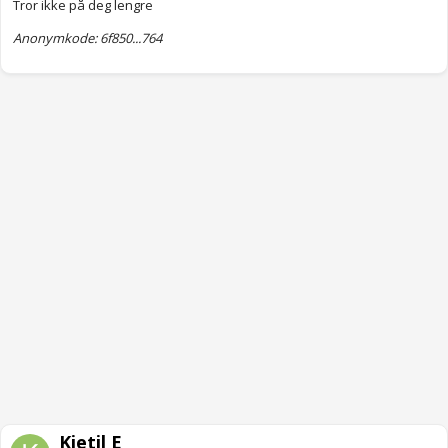
Tror ikke på deg lengre
Anonymkode: 6f850...764
Kjetil E