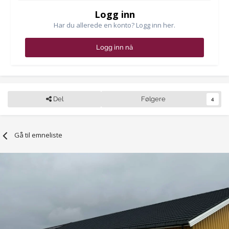
Logg inn
Har du allerede en konto? Logg inn her.
Logg inn nå
Del
Følgere
4
Gå til emneliste