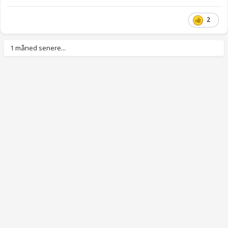
2
1 måned senere...