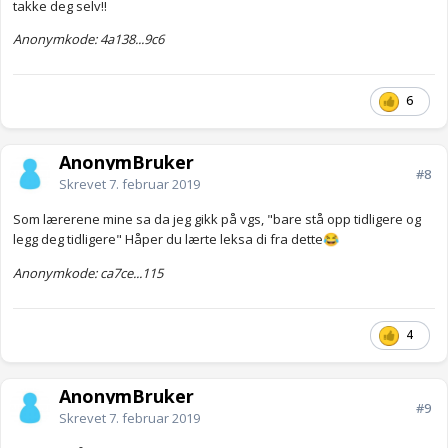
takke deg selv!!
Anonymkode: 4a138...9c6
6
AnonymBruker
#8
Skrevet
7. februar 2019
Som lærerene mine sa da jeg gikk på vgs, "bare stå opp tidligere og
legg deg tidligere" Håper du lærte leksa di fra dette
😂
Anonymkode: ca7ce...115
4
AnonymBruker
#9
Skrevet
7. februar 2019