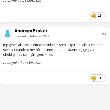
Anonymkode: 36308...8be
23
AnonymBruker
#3
Skrevet
7. februar 2019
Jeg synes alle disse emnene virker mistenkelig like? I alle 3 emnene
som er i «vinden» her nå her inne, er ordet «faen» og «jeg var
uheldig» noe som går igjen. Hmm...
Anonymkode: 36308...8be
11