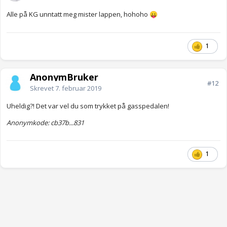
Alle på KG unntatt meg mister lappen, hohoho
😛
1
AnonymBruker
#12
Skrevet
7. februar 2019
Uheldig?! Det var vel du som trykket på gasspedalen!
Anonymkode: cb37b...831
1