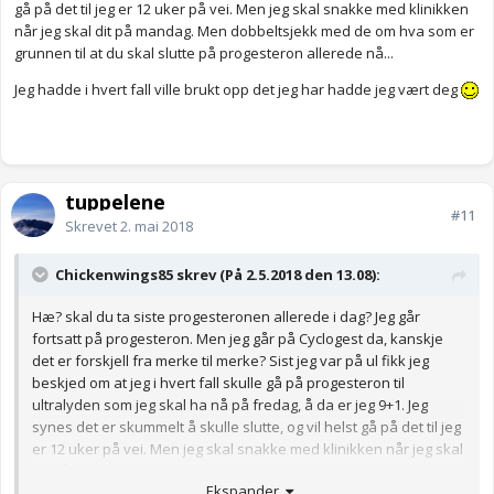
gå på det til jeg er 12 uker på vei. Men jeg skal snakke med klinikken
når jeg skal dit på mandag. Men dobbeltsjekk med de om hva som er
grunnen til at du skal slutte på progesteron allerede nå...
Jeg hadde i hvert fall ville brukt opp det jeg har hadde jeg vært deg
tuppelene
#11
Skrevet
2. mai 2018
Chickenwings85 skrev (På 2.5.2018 den 13.08):
Hæ? skal du ta siste progesteronen allerede i dag? Jeg går
fortsatt på progesteron. Men jeg går på Cyclogest da, kanskje
det er forskjell fra merke til merke? Sist jeg var på ul fikk jeg
beskjed om at jeg i hvert fall skulle gå på progesteron til
ultralyden som jeg skal ha nå på fredag, å da er jeg 9+1. Jeg
synes det er skummelt å skulle slutte, og vil helst gå på det til jeg
er 12 uker på vei. Men jeg skal snakke med klinikken når jeg skal
dit på mandag. Men dobbeltsjekk med de om hva som er
Ekspander
grunnen til at du skal slutte på progesteron allerede nå...