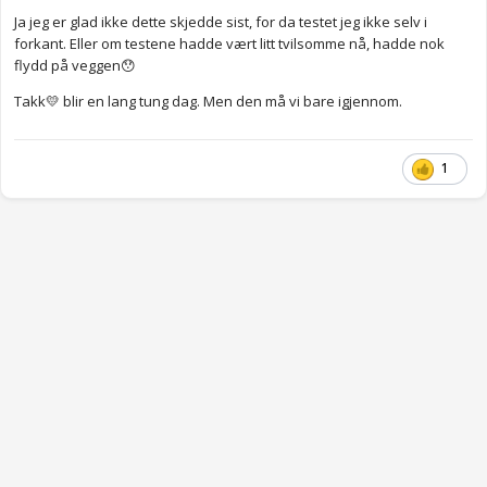
Ja jeg er glad ikke dette skjedde sist, for da testet jeg ikke selv i
forkant. Eller om testene hadde vært litt tvilsomme nå, hadde nok
flydd på veggen😯
Takk💛 blir en lang tung dag. Men den må vi bare igjennom.
1