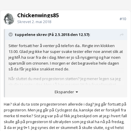
Chickenwings85
#10
Skrevet
2. mai 2018
tuppelene skrev (På 2.5.2018 den 12.57):
Sitter fortsatt her å venter på telefon da.. Ringte inn klokken
13.00. Glad jeg ikke har super svake tester eller noe annet slik at
jeg MÅ ha svar fra de i dag. Men er jo så nysgjerrig og har noen
spørsmål om crinonen. I morgen er det begravelse hele dagen
så da får jeg ikke snakket med de.
Når sluttet du med progesteron støtten? Jeg mener legen sa jeg
skulle ta siste i dag. Men så har jeg igjen litt fra fryseforsøket
som gikk i dass. Så det jeg lurer på er om jeg IKKE skal ta i
Ekspander
morgen, eller kan jeg like så godt bruke opp det jeg har? hmm..
Hæ? skal du ta siste progesteronen allerede i dag? Jeg går fortsatt på
progesteron. Men jeg går på Cyclogest da, kanskje det er forskjell fra
merke til merke? Sist jeg var på ul fikk jeg beskjed om at jeg i hvert fall
skulle gå på progesteron til ultralyden som jeg skal ha nå på fredag,
å da er jeg 9+1. Jeg synes det er skummelt å skulle slutte, og vil helst