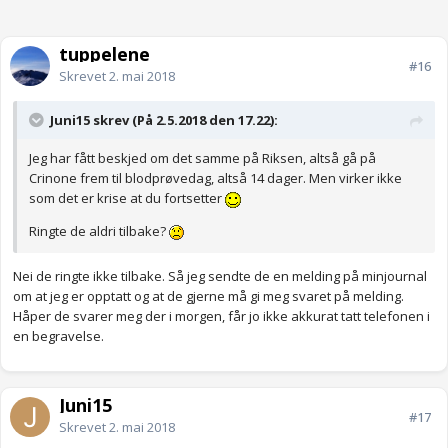
tuppelene
#16
Skrevet
2. mai 2018
Juni15 skrev (På 2.5.2018 den 17.22):
Jeg har fått beskjed om det samme på Riksen, altså gå på
Crinone frem til blodprøvedag, altså 14 dager. Men virker ikke
som det er krise at du fortsetter
Ringte de aldri tilbake?
Nei de ringte ikke tilbake. Så jeg sendte de en melding på minjournal
om at jeg er opptatt og at de gjerne må gi meg svaret på melding.
Håper de svarer meg der i morgen, får jo ikke akkurat tatt telefonen i
en begravelse.
Juni15
#17
Skrevet
2. mai 2018