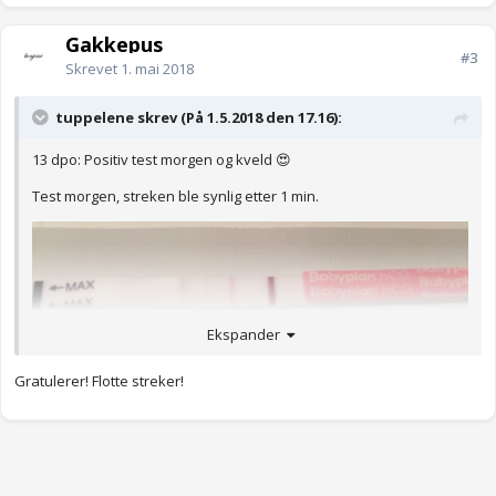
Gakkepus
#3
Skrevet
1. mai 2018
tuppelene skrev (På 1.5.2018 den 17.16):
13 dpo: Positiv test morgen og kveld 😍
Test morgen, streken ble synlig etter 1 min.
Ekspander
Gratulerer! Flotte streker!
Test kveld, streken ble synlig med en gang.