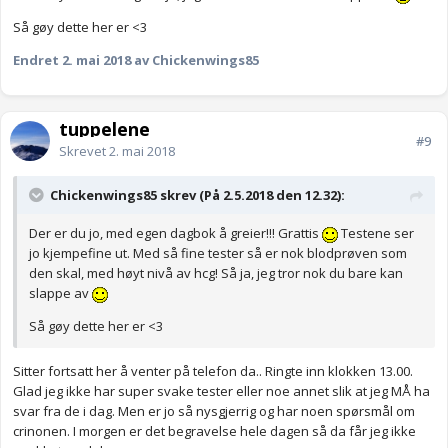
Så gøy dette her er <3
Endret
2. mai 2018
av Chickenwings85
tuppelene
#9
Skrevet
2. mai 2018
Chickenwings85 skrev (På 2.5.2018 den 12.32):
Der er du jo, med egen dagbok å greier!!! Grattis
Testene ser
jo kjempefine ut. Med så fine tester så er nok blodprøven som
den skal, med høyt nivå av hcg! Så ja, jeg tror nok du bare kan
slappe av
Så gøy dette her er <3
Sitter fortsatt her å venter på telefon da.. Ringte inn klokken 13.00.
Glad jeg ikke har super svake tester eller noe annet slik at jeg MÅ ha
svar fra de i dag. Men er jo så nysgjerrig og har noen spørsmål om
crinonen. I morgen er det begravelse hele dagen så da får jeg ikke