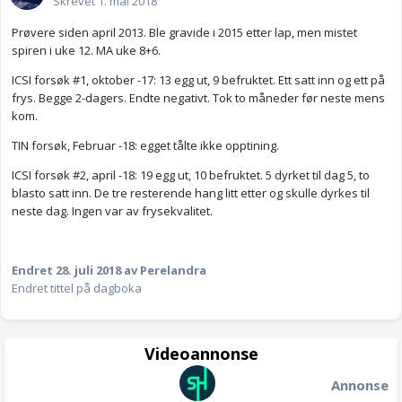
Skrevet
1. mai 2018
Prøvere siden april 2013. Ble gravide i 2015 etter lap, men mistet
spiren i uke 12. MA uke 8+6.
ICSI forsøk #1, oktober -17: 13 egg ut, 9 befruktet. Ett satt inn og ett på
frys. Begge 2-dagers. Endte negativt. Tok to måneder før neste mens
kom.
TIN forsøk, Februar -18: egget tålte ikke opptining.
ICSI forsøk #2, april -18: 19 egg ut, 10 befruktet. 5 dyrket til dag 5, to
blasto satt inn. De tre resterende hang litt etter og skulle dyrkes til
neste dag. Ingen var av frysekvalitet.
Endret
28. juli 2018
av Perelandra
Endret tittel på dagboka
Videoannonse
Annonse