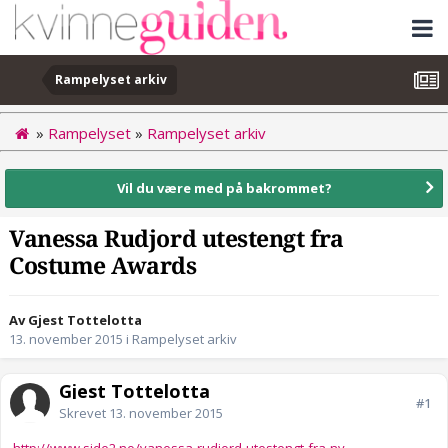
Rampelyset arkiv
»
Rampelyset
»
Rampelyset arkiv
Vil du være med på bakrommet?
Vanessa Rudjord utestengt fra
Costume Awards
Av Gjest Tottelotta
13. november 2015
i
Rampelyset arkiv
Gjest Tottelotta
#1
Skrevet
13. november 2015