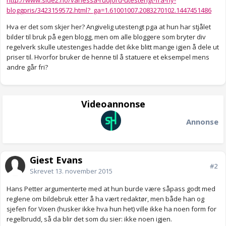
http://www.side2.no/vanessa-rudjord-utestengt-fra-ny-
bloggpris/3423159572.html?_ga=1.61001007.2083270102.1447451486
Hva er det som skjer her? Angivelig utestengt pga at hun har stjålet
bilder til bruk på egen blogg, men om alle bloggere som bryter div
regelverk skulle utestenges hadde det ikke blitt mange igjen å dele ut
priser til. Hvorfor bruker de henne til å statuere et eksempel mens
andre går fri?
Videoannonse
Annonse
Gjest Evans
#2
Skrevet
13. november 2015
Hans Petter argumenterte med at hun burde være såpass godt med
reglene om bildebruk etter å ha vært redaktør, men både han og
sjefen for Vixen (husker ikke hva hun het) ville ikke ha noen form for
regelbrudd, så da blir det som du sier: ikke noen igjen.