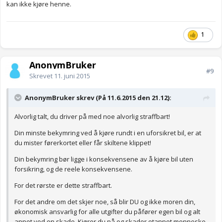
kan ikke kjøre henne.
1
AnonymBruker
#9
Skrevet
11. juni 2015
AnonymBruker skrev (På 11.6.2015 den 21.12):
Alvorlig talt, du driver på med noe alvorlig straffbart!
Din minste bekymring ved å kjøre rundt i en uforsikret bil, er at
du mister førerkortet eller får skiltene klippet!
Din bekymring bør ligge i konsekvensene av å kjøre bil uten
forsikring, og de reele konsekvensene.
For det rørste er dette straffbart.
For det andre om det skjer noe, så blir DU og ikke moren din,
økonomisk ansvarlig for alle utgifter du påfører egen bil og alt
annet ved en skade. Kjører du på og skader etannet menneske