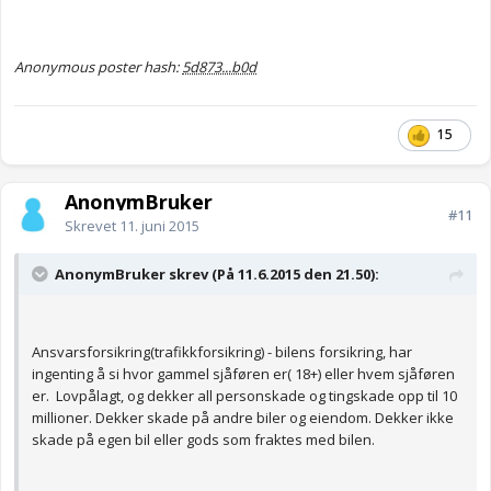
Anonymous poster hash:
5d873...b0d
15
AnonymBruker
#11
Skrevet
11. juni 2015
AnonymBruker skrev (På 11.6.2015 den 21.50):
Ansvarsforsikring(trafikkforsikring) - bilens forsikring, har
ingenting å si hvor gammel sjåføren er( 18+) eller hvem sjåføren
er. Lovpålagt, og dekker all personskade og tingskade opp til 10
millioner. Dekker skade på andre biler og eiendom. Dekker ikke
skade på egen bil eller gods som fraktes med bilen.