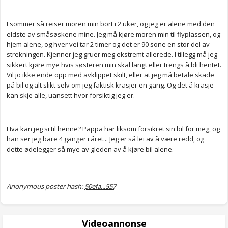
I sommer så reiser moren min bort i 2 uker, og jeg er alene med den
eldste av småsøskene mine. Jeg må kjøre moren min til flyplassen, og
hjem alene, og hver vei tar 2 timer og det er 90 sone en stor del av
strekningen. Kjenner jeg gruer meg ekstremt allerede. I tillegg må jeg
sikkert kjøre mye hvis søsteren min skal langt eller trengs å bli hentet.
Vil jo ikke ende opp med avklippet skilt, eller at jeg må betale skade
på bil og alt slikt selv om jeg faktisk krasjer en gang. Og det å krasje
kan skje alle, uansett hvor forsiktig jeg er.
Hva kan jeg si til henne? Pappa har liksom forsikret sin bil for meg, og
han ser jeg bare 4 ganger i året... Jeg er så lei av å være redd, og
dette ødelegger så mye av gleden av å kjøre bil alene.
Anonymous poster hash:
50efa...557
Videoannonse