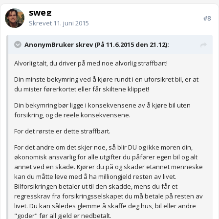
sweg
#8
Skrevet
11. juni 2015
AnonymBruker skrev (På 11.6.2015 den 21.12):
Alvorlig talt, du driver på med noe alvorlig straffbart!
Din minste bekymring ved å kjøre rundt i en uforsikret bil, er at
du mister førerkortet eller får skiltene klippet!
Din bekymring bør ligge i konsekvensene av å kjøre bil uten
forsikring, og de reele konsekvensene.
For det rørste er dette straffbart.
For det andre om det skjer noe, så blir DU og ikke moren din,
økonomisk ansvarlig for alle utgifter du påfører egen bil og alt
annet ved en skade. Kjører du på og skader etannet menneske
kan du måtte leve med å ha milliongjeld resten av livet.
Bilforsikringen betaler ut til den skadde, mens du får et
regresskrav fra forsikringsselskapet du må betale på resten av
livet. Du kan således glemme å skaffe deg hus, bil eller andre
"goder" før all gjeld er nedbetalt.