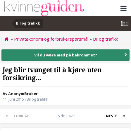
Bil og trafikk
»
Privatøkonomi og forbrukerspørsmål
»
Bil og trafikk
Vil du være med på bakrommet?
Jeg blir tvunget til å kjøre uten
forsikring...
Av AnonymBruker
11. juni 2015
i
Bil og trafikk
FORRIGE
Side 1 av 3
NESTE