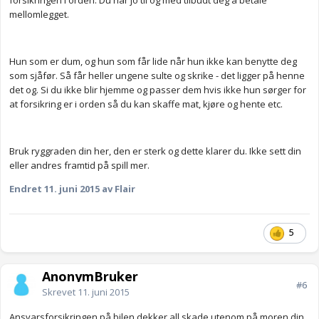
forsikringen i orden. Du har jo til og med tilbudt deg å betale
mellomlegget.
Hun som er dum, og hun som får lide når hun ikke kan benytte deg
som sjåfør. Så får heller ungene sulte og skrike - det ligger på henne
det og. Si du ikke blir hjemme og passer dem hvis ikke hun sørger for
at forsikring er i orden så du kan skaffe mat, kjøre og hente etc.
Bruk ryggraden din her, den er sterk og dette klarer du. Ikke sett din
eller andres framtid på spill mer.
Endret
11. juni 2015
av Flair
5
AnonymBruker
#6
Skrevet
11. juni 2015
Ansvarsforsikringen på bilen dekker all skade utenom på moren din