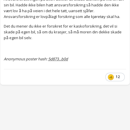
sin bil. Hadde ikke bilen hatt ansvarsforsikring så hadde den ikke
vært lov å ha på veien i det hele tatt, uansett sjåfør.
Ansvarsforsikring er lovpålagt forsikring som alle kjøretøy skal ha.
Det du mener du ikke er forsikret for er kaskoforsikring, det vil si
skade på egen bil, så om du krasjer, så må moren din dekke skade
på egen bil selv.
Anonymous poster hash:
5d873...b0d
12