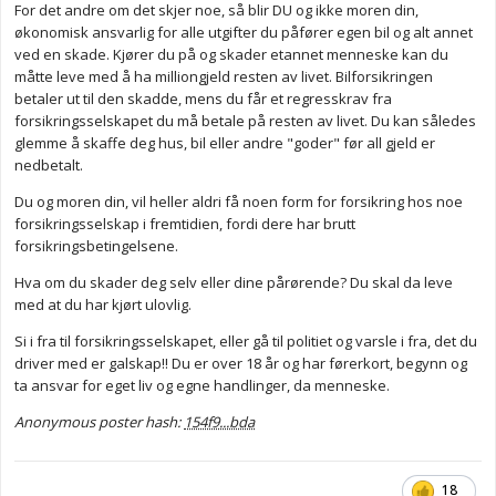
For det andre om det skjer noe, så blir DU og ikke moren din,
økonomisk ansvarlig for alle utgifter du påfører egen bil og alt annet
ved en skade. Kjører du på og skader etannet menneske kan du
måtte leve med å ha milliongjeld resten av livet. Bilforsikringen
betaler ut til den skadde, mens du får et regresskrav fra
forsikringsselskapet du må betale på resten av livet. Du kan således
glemme å skaffe deg hus, bil eller andre "goder" før all gjeld er
nedbetalt.
Du og moren din, vil heller aldri få noen form for forsikring hos noe
forsikringsselskap i fremtidien, fordi dere har brutt
forsikringsbetingelsene.
Hva om du skader deg selv eller dine pårørende? Du skal da leve
med at du har kjørt ulovlig.
Si i fra til forsikringsselskapet, eller gå til politiet og varsle i fra, det du
driver med er galskap!! Du er over 18 år og har førerkort, begynn og
ta ansvar for eget liv og egne handlinger, da menneske.
Anonymous poster hash:
154f9...bda
18