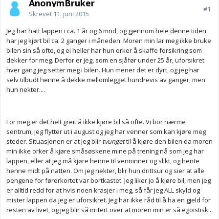
AnonymBruker
#1
Skrevet
11. juni 2015
Jeg har hatt lappen i ca. 1 år og 6 mnd, og gjennom hele denne tiden
har jeg kjørt bil ca. 2 ganger i måneden. Moren min lar meg ikke bruke
bilen sin så ofte, og ei heller har hun orker å skaffe forsikring som
dekker for meg. Derfor er jeg, som en sjåfør under 25 år, uforsikret
hver gang jeg setter meg i bilen. Hun mener det er dyrt, og jeg har
selv tilbudt henne å dekke mellomlegget hundrevis av ganger, men
hun nekter....
For meg er det helt greit å ikke kjøre bil så ofte. Vi bor nærme
sentrum, jeg flytter ut i august og jeg har venner som kan kjøre meg
steder. Situasjonen er at jeg blir
tvunget
til å kjøre den bilen da moren
min ikke orker å kjøre småsøskene mine på trening nå som jeg har
lappen, eller at jeg må kjøre henne til venninner og slikt, og hente
henne midt på natten. Om jeg nekter, blir hun drittsur og sier at alle
pengene for førerkortet var bortkastet. Jeg liker jo å kjøre bil, men jeg
er alltid redd for at hvis noen krasjer i meg, så får jeg ALL skyld og
mister lappen da jeg er uforsikret. Jeg har ikke råd til å ha en gjeld for
resten av livet, og jeg blir så irritert over at moren min er så egoistisk...