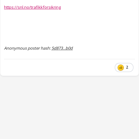
https://snl.no/trafikkforsikring
Anonymous poster hash:
5d873...b0d
2