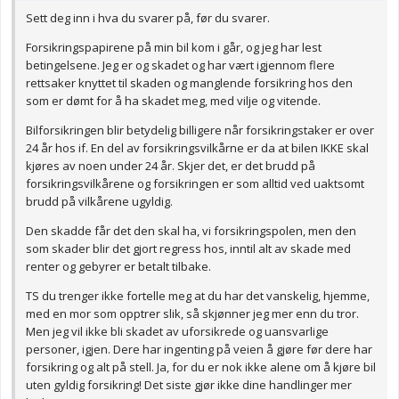
Sett deg inn i hva du svarer på, før du svarer.
Forsikringspapirene på min bil kom i går, og jeg har lest
betingelsene. Jeg er og skadet og har vært igjennom flere
rettsaker knyttet til skaden og manglende forsikring hos den
som er dømt for å ha skadet meg, med vilje og vitende.
Bilforsikringen blir betydelig billigere når forsikringstaker er over
24 år hos if. En del av forsikringsvilkårne er da at bilen IKKE skal
kjøres av noen under 24 år. Skjer det, er det brudd på
forsikringsvilkårene og forsikringen er som alltid ved uaktsomt
brudd på vilkårene ugyldig.
Den skadde får det den skal ha, vi forsikringspolen, men den
som skader blir det gjort regress hos, inntil alt av skade med
renter og gebyrer er betalt tilbake.
TS du trenger ikke fortelle meg at du har det vanskelig, hjemme,
med en mor som opptrer slik, så skjønner jeg mer enn du tror.
Men jeg vil ikke bli skadet av uforsikrede og uansvarlige
personer, igjen. Dere har ingenting på veien å gjøre før dere har
forsikring og alt på stell. Ja, for du er nok ikke alene om å kjøre bil
uten gyldig forsikring! Det siste gjør ikke dine handlinger mer