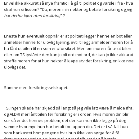
Er vel ikke akkurat så mye framtid i å gå til politiet og varsle i fra - hva
skal hun si lissom? "Du, moren min nekter og betale forsikring og
jeg
har derfor kjørt uten forsikring
" ?
Eneste hun eventuelt oppnår er at politiet ilegger henne en bot eller
anmelder henne for ulovlig kjøring, evt i tillegg anmelder moren for å
ha lånt ut bilen til en som er uforsikret. Men om moren lånte ut bilen
eller om TS tyvlånte den kan jo bli ord mot ord, de kan jo ikke akkurat
straffe moren for at hun nekter å kjøpe utvidet forsikring, er ikke noe
ulovlig i det.
Samme med forsikringsselskapet.
TS, ingen skade har skjedd så langt så jeg ville latt være å melde ifra,
og ALDRI mer lånt bilen før forsikring er i orden. Hvis moren din blir
sur så er det hennes problem, det der kan hun ikke legge på deg
samme hvor mye hun har betalt for lappen din. Det er i så fall hun
som har kastet bort pengene hvis hun ikke kan sørge for å få