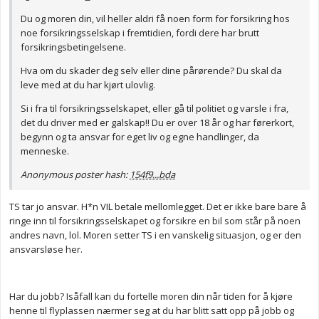
Du og moren din, vil heller aldri få noen form for forsikring hos
noe forsikringsselskap i fremtidien, fordi dere har brutt
forsikringsbetingelsene.
Hva om du skader deg selv eller dine pårørende? Du skal da
leve med at du har kjørt ulovlig.
Si i fra til forsikringsselskapet, eller gå til politiet og varsle i fra,
det du driver med er galskap!! Du er over 18 år og har førerkort,
begynn og ta ansvar for eget liv og egne handlinger, da
menneske.
Anonymous poster hash:
154f9...bda
TS tar jo ansvar. H*n VIL betale mellomlegget. Det er ikke bare bare å
ringe inn til forsikringsselskapet og forsikre en bil som står på noen
andres navn, lol. Moren setter TS i en vanskelig situasjon, og er den
ansvarsløse her.
Har du jobb? Isåfall kan du fortelle moren din når tiden for å kjøre
henne til flyplassen nærmer seg at du har blitt satt opp på jobb og