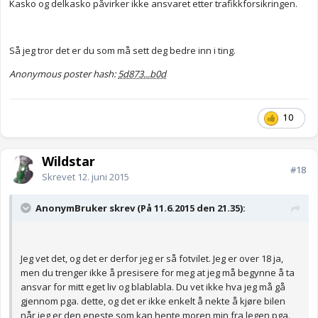
Kasko og delkasko påvirker ikke ansvaret etter trafikkforsikringen.
Så jeg tror det er du som må sett deg bedre inn i ting.
Anonymous poster hash:
5d873...b0d
10
Wildstar
#18
Skrevet
12. juni 2015
AnonymBruker skrev (På 11.6.2015 den 21.35):
Jeg vet det, og det er derfor jeg er så fotvilet. Jeg er over 18 ja,
men du trenger ikke å presisere for meg at jeg må begynne å ta
ansvar for mitt eget liv og blablabla. Du vet ikke hva jeg må gå
gjennom pga. dette, og det er ikke enkelt å nekte å kjøre bilen
når jeg er den eneste som kan hente moren min fra legen pga.