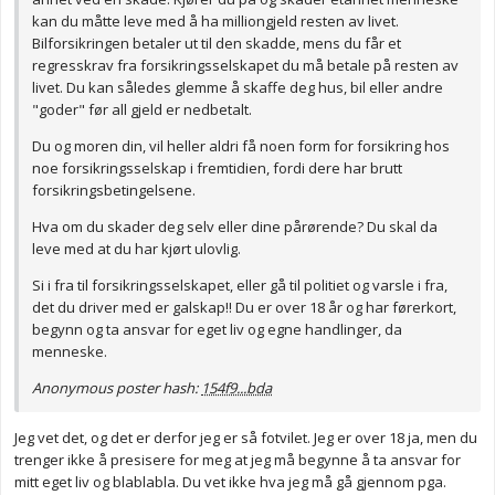
kan du måtte leve med å ha milliongjeld resten av livet.
Bilforsikringen betaler ut til den skadde, mens du får et
regresskrav fra forsikringsselskapet du må betale på resten av
livet. Du kan således glemme å skaffe deg hus, bil eller andre
"goder" før all gjeld er nedbetalt.
Du og moren din, vil heller aldri få noen form for forsikring hos
noe forsikringsselskap i fremtidien, fordi dere har brutt
forsikringsbetingelsene.
Hva om du skader deg selv eller dine pårørende? Du skal da
leve med at du har kjørt ulovlig.
Si i fra til forsikringsselskapet, eller gå til politiet og varsle i fra,
det du driver med er galskap!! Du er over 18 år og har førerkort,
begynn og ta ansvar for eget liv og egne handlinger, da
menneske.
Anonymous poster hash:
154f9...bda
Jeg vet det, og det er derfor jeg er så fotvilet. Jeg er over 18 ja, men du
trenger ikke å presisere for meg at jeg må begynne å ta ansvar for
mitt eget liv og blablabla. Du vet ikke hva jeg må gå gjennom pga.