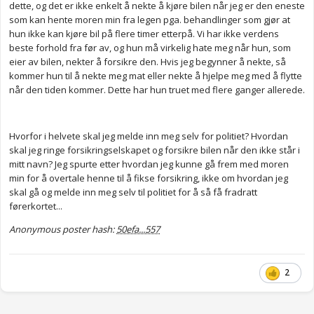
dette, og det er ikke enkelt å nekte å kjøre bilen når jeg er den eneste
som kan hente moren min fra legen pga. behandlinger som gjør at
hun ikke kan kjøre bil på flere timer etterpå. Vi har ikke verdens
beste forhold fra før av, og hun må virkelig hate meg når hun, som
eier av bilen, nekter å forsikre den. Hvis jeg begynner å nekte, så
kommer hun til å nekte meg mat eller nekte å hjelpe meg med å flytte
når den tiden kommer. Dette har hun truet med flere ganger allerede.
Hvorfor i helvete skal jeg melde inn meg selv for politiet? Hvordan
skal jeg ringe forsikringselskapet og forsikre bilen når den ikke står i
mitt navn? Jeg spurte etter hvordan jeg kunne gå frem med moren
min for å overtale henne til å fikse forsikring, ikke om hvordan jeg
skal gå og melde inn meg selv til politiet for å så få fradratt
førerkortet...
Anonymous poster hash:
50efa...557
2