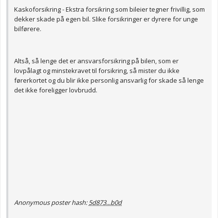
Kaskoforsikring - Ekstra forsikring som bileier tegner frivillig, som
dekker skade på egen bil. Slike forsikringer er dyrere for unge
bilførere.
Altså, så lenge det er ansvarsforsikring på bilen, som er
lovpålagt og minstekravet til forsikring, så mister du ikke
førerkortet og du blir ikke personlig ansvarlig for skade så lenge
det ikke foreligger lovbrudd.
Anonymous poster hash:
5d873...b0d