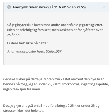
AnonymBruker skrev (På 11.6.2015 den 21.55):
Så jeg bryter ikke loven med andre ord? Nå ble jeg utrolig lettet.
Bilen er selvfølgelig forsikret, men kaskoen er for sjåfører over
25 år da!
Er dere helt sikre på dette?
Anonymous poster hash:
50efa...557
Ganske sikker på dette ja. Moren min kastet omtrent den nye bilen
hennes på meg, jeg er under 25, vært i storkontroll, ingenting skjedde,
ingen reaksjon fra noen.
Dvs, jeg kjører også en bil med forsikring på 25>, er under 25 og
stresser ikke i det hele tatt.