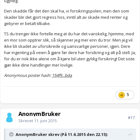
ugyldig.
Den skadde får det den skal ha, vi forsikringspolen, men den som
skader blir det gjort regress hos, inntil alt av skade med renter og
gebyrer er betalt tilbake.
TS du trenger ikke fortelle meg at du har det vanskelig, hjemme, med
en mor som opptrer slik, så skjønner jeg mer enn du tror. Men jeg vil
ikke bli skadet av uforsikrede og uansvarlige personer, igjen. Dere
har ingenting på veien å gjøre før dere har forsikring og alt på stell. Ja,
for du er nok ikke alene om å kjøre bil uten gyldig forsikring! Det siste
gjør ikke dine handlinger mer lovlige.
Anonymous poster hash:
154f9...bda
5
AnonymBruker
#17
Skrevet
11. juni 2015
AnonymBruker skrev (På 11.6.2015 den 22.15):