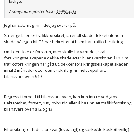
lovlige.
Anonymous poster hash:
154f9...bda
Jeg har satt meg inn i det jeg svarer på.
Så lenge bilen er trafikkforsikret, så er all skade dekket utenom
skade på egen bil. TS har bekreftet at bilen har trafikkforsikring.
Om bilen ikke er forsikret, men skulle ha vært det, skal
forsikringsselskapene dekke skade etter bilansvarsloven §10. Om
trafikkforsikringen har gått ut, dekker forsikringsselskapet skaden
inntil 2 måneder etter den er skriftlig innmeldt opphørt,
bilansvarsloven §19
Regress i forhold til bilansvarsloven, kan kun inntre ved grov
uaktsomhet, forsett, rus, lovbrudd eller å ha unnlatt trafikkforsikring,
bilansvarsloven §12 og 13
Bilforsikring er todelt, ansvar (lovpålagt) og kasko/delkasko(frivillig)