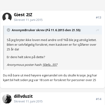
Gjest 2JZ
#13
Skrevet
11. juni 2015
AnonymBruker skrev (På 11.6.2015 den 21.55):
Så jeg bryter ikke loven med andre ord? Nå ble jeg utrolig lettet.
Bilen er selvfølgelig forsikret, men kaskoen er for sjåfører over
25 år da!
Er dere helt sikre på dette?
Anonymous poster hash:
50efa...557
Du må bare ut med høyere egenandel om du skulle krasje. Jeg har
kjørt bil helt siden jeg var 18 som er forsikret for personer over 25
dillyduzit
#14
Skrevet
11. juni 2015