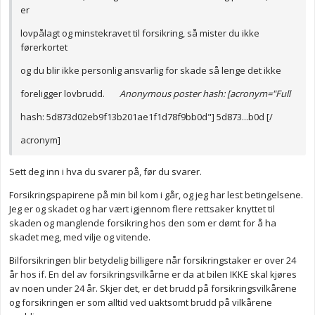
er
lovpålagt og minstekravet til forsikring, så mister du ikke
førerkortet
og du blir ikke personlig ansvarlig for skade så lenge det ikke
foreligger lovbrudd.
Anonymous poster hash: [acronym="Full
hash: 5d873d02eb9f13b201ae1f1d78f9bb0d"] 5d873...b0d [/
acronym]
Sett deg inn i hva du svarer på, før du svarer.
Forsikringspapirene på min bil kom i går, og jeg har lest betingelsene.
Jeg er og skadet og har vært igjennom flere rettsaker knyttet til
skaden og manglende forsikring hos den som er dømt for å ha
skadet meg, med vilje og vitende.
Bilforsikringen blir betydelig billigere når forsikringstaker er over 24
år hos if. En del av forsikringsvilkårne er da at bilen IKKE skal kjøres
av noen under 24 år. Skjer det, er det brudd på forsikringsvilkårene
og forsikringen er som alltid ved uaktsomt brudd på vilkårene