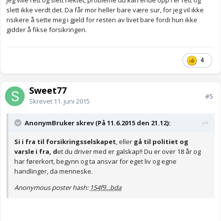
Jeg ville rett og slett nektet, probleme du kan ende opp i er rett og
slett ikke verdt det. Da får mor heller bare være sur, for jeg vil ikke
risikere å sette meg i gjeld for resten av livet bare fordi hun ikke
gidder å fikse forsikringen.
4
Sweet77
#5
Skrevet
11. juni 2015
AnonymBruker skrev (På 11.6.2015 den 21.12):
Si i fra til forsikringsselskapet
, eller
gå til politiet og
varsle i fra, d
et du driver med er galskap!! Du er over 18 år og
har førerkort, begynn og ta ansvar for eget liv og egne
handlinger, da menneske.
Anonymous poster hash:
154f9...bda