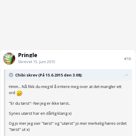
Pringle
#10
Skrevet
15. juni 2015
Chibi skrev (På 15.6.2015 den 3.08):
Hmm... Nå fikk du meg til å irritere meg over at det mangler ett
ord
"Er du tørst"- Nei jeg er ikke tørst..
Synes utørst har en dårlig klang x)
Og jo mer jeg sier "tørst" og "utørst" jo mer merkelig høres ordet
"tørst" ut x)