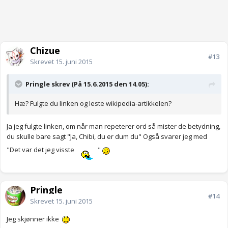
Chizue
#13
Skrevet
15. juni 2015
Pringle skrev (På 15.6.2015 den 14.05):
Hæ? Fulgte du linken og leste wikipedia-artikkelen?
Ja jeg fulgte linken, om når man repeterer ord så mister de betydning,
du skulle bare sagt "Ja, Chibi, du er dum du" Også svarer jeg med
"Det var det jeg visste
"
Pringle
#14
Skrevet
15. juni 2015
Jeg skjønner ikke