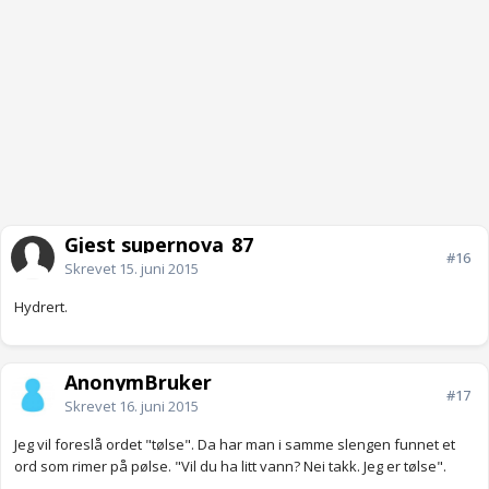
Gjest supernova_87
#16
Skrevet
15. juni 2015
Hydrert.
AnonymBruker
#17
Skrevet
16. juni 2015
Jeg vil foreslå ordet "tølse". Da har man i samme slengen funnet et
ord som rimer på pølse. "Vil du ha litt vann? Nei takk. Jeg er tølse".