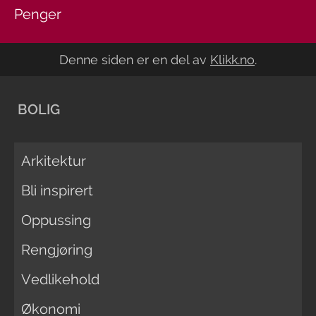
Penger
Denne siden er en del av
Klikk.no
.
BOLIG
Arkitektur
Bli inspirert
Oppussing
Rengjøring
Vedlikehold
Økonomi