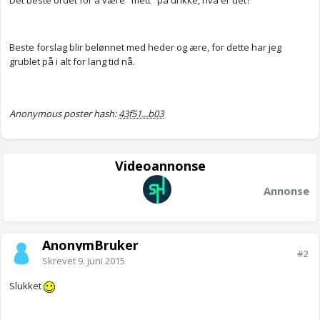
Det beste ordet for å være "mett" på drikke, hva er det?
Beste forslag blir belønnet med heder og ære, for dette har jeg
grublet på i alt for lang tid nå.
Anonymous poster hash:
43f51...b03
Videoannonse
Annonse
AnonymBruker
#2
Skrevet
9. juni 2015
Slukket