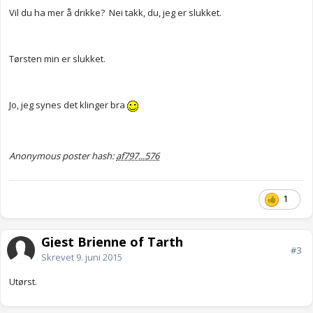
Vil du ha mer å drikke? Nei takk, du, jeg er slukket.
Tørsten min er slukket.
Jo, jeg synes det klinger bra
Anonymous poster hash:
af797...576
1
Gjest Brienne of Tarth
#3
Skrevet
9. juni 2015
Utørst.