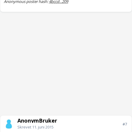
Anonymous poster hash:
4bccd...209
AnonymBruker
#7
Skrevet
11. juni 2015