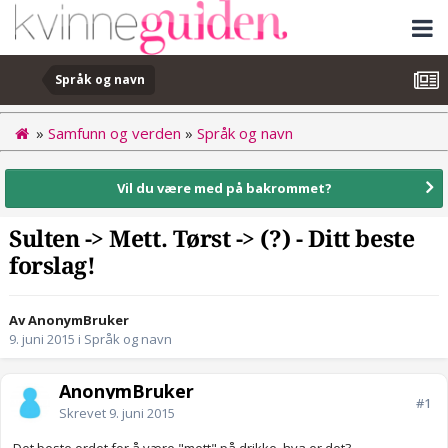
Språk og navn
»
Samfunn og verden
»
Språk og navn
Vil du være med på bakrommet?
Sulten -> Mett. Tørst -> (?) - Ditt beste
forslag!
Av AnonymBruker
9. juni 2015
i
Språk og navn
AnonymBruker
#1
Skrevet
9. juni 2015