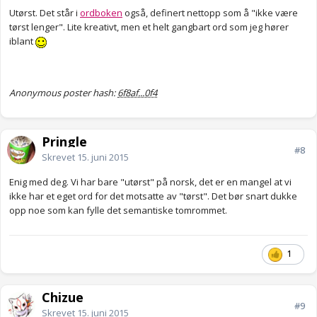
Utørst. Det står i
ordboken
også, definert nettopp som å "ikke være
tørst lenger". Lite kreativt, men et helt gangbart ord som jeg hører
iblant
Anonymous poster hash:
6f8af...0f4
Pringle
#8
Skrevet
15. juni 2015
Enig med deg. Vi har bare "utørst" på norsk, det er en mangel at vi
ikke har et eget ord for det motsatte av "tørst". Det bør snart dukke
opp noe som kan fylle det semantiske tomrommet.
1
Chizue
#9
Skrevet
15. juni 2015