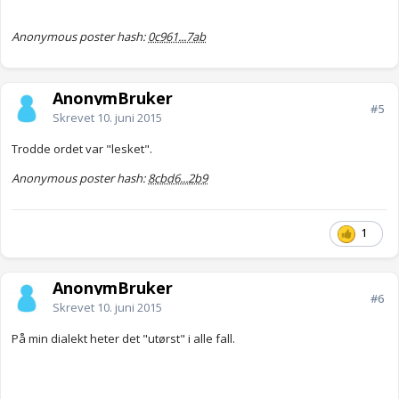
Anonymous poster hash:
0c961...7ab
AnonymBruker
#5
Skrevet
10. juni 2015
Trodde ordet var "lesket".
Anonymous poster hash:
8cbd6...2b9
1
AnonymBruker
#6
Skrevet
10. juni 2015
På min dialekt heter det "utørst" i alle fall.