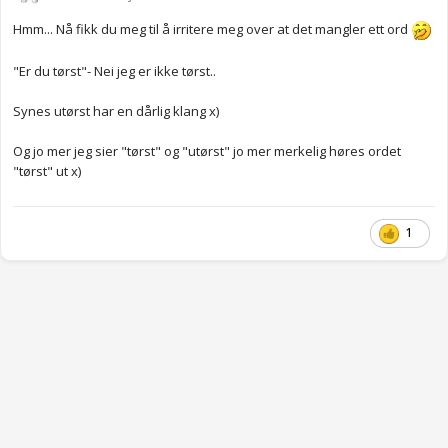
Hmm... Nå fikk du meg til å irritere meg over at det mangler ett ord
"Er du tørst"- Nei jeg er ikke tørst..
Synes utørst har en dårlig klang x)
Og jo mer jeg sier "tørst" og "utørst" jo mer merkelig høres ordet
"tørst" ut x)
1