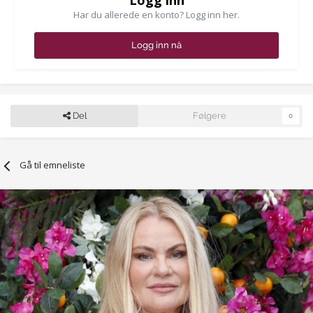
Logg inn
Har du allerede en konto? Logg inn her.
Logg inn nå
Del
Følgere
0
Gå til emneliste