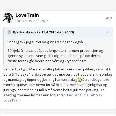
LoveTrain
#13
Skrevet
15. april 2015
Bjørka skrev (På 15.4.2015 den 20.13):
Endelig fikk jeg surret meg inn i din dagbok også!
Så kjekt å ha vært såpass lenge uten hormon-prevensjon og
kjenne syklusene sine godt. Følger spent med på om deres
første forsøk går bedre enn vårt, og krysser fingre.
Ser dårlig ut gitt. Mannen måtte plutselig vekk med jobben, så vi rakk
bare å "forsøke" lørdag og søndag morgen. Jeg hadde el slim søndag
og mandag, og tipper eggløsning har vært i dag
Da er det ganske
minimal sjanse. som nevnt før så mister vi mest sannsynlig mai og
juni pga jobbreiser, og må altså vente helt til juli med prøving. Ble
egentlig mye mer lei meg enn forventet..
Endret
1. mai 2015
av
LoveTrain