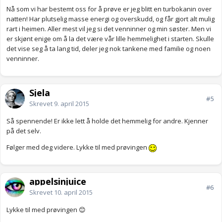
Nå som vi har bestemt oss for å prøve er jeg blitt en turbokanin over
natten! Har plutselig masse energi og overskudd, og får gjort alt mulig
rart i heimen. Aller mest vil jeg si det venninner og min søster. Men vi
er skjønt enige om å la det være vår lille hemmelighet i starten. Skulle
det vise seg å ta lang tid, deler jeg nok tankene med familie og noen
venninner.
Sjela
#5
Skrevet
9. april 2015
Så spennende! Er ikke lett å holde det hemmelig for andre. Kjenner
på det selv.
Følger med deg videre. Lykke til med prøvingen
appelsinjuice
#6
Skrevet
10. april 2015
Lykke til med prøvingen 😊