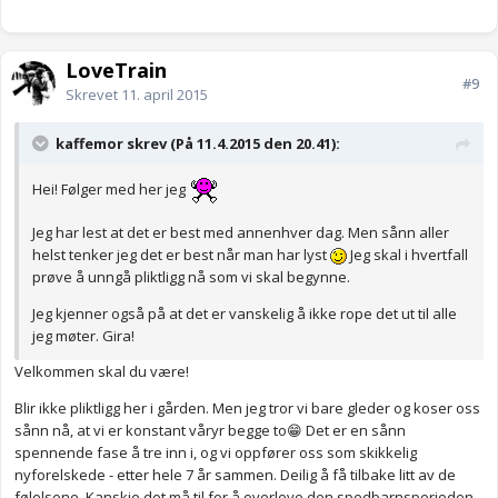
LoveTrain
#9
Skrevet
11. april 2015
kaffemor skrev (På 11.4.2015 den 20.41):
Hei! Følger med her jeg
Jeg har lest at det er best med annenhver dag. Men sånn aller
helst tenker jeg det er best når man har lyst
Jeg skal i hvertfall
prøve å unngå pliktligg nå som vi skal begynne.
Jeg kjenner også på at det er vanskelig å ikke rope det ut til alle
jeg møter. Gira!
Velkommen skal du være!
Blir ikke pliktligg her i gården. Men jeg tror vi bare gleder og koser oss
sånn nå, at vi er konstant våryr begge to😁 Det er en sånn
spennende fase å tre inn i, og vi oppfører oss som skikkelig
nyforelskede - etter hele 7 år sammen. Deilig å få tilbake litt av de
følelsene. Kanskje det må til for å overleve den spedbarnsperioden