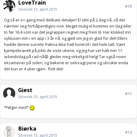
LoveTrain
#10
Skrevet
13. april 2015
Og så er vi i gang med delikate detaljer! El slim på 2.dag nå, så det
nærmer seg forhåpentligvis noe. Meget mulig el kommer en dag eller
to før 16.4 som var det jeg/appen regnet meg frem til. Har klokket inn
syklusen min i en app i 3 år nå, og gjett om jeg er glad for det! Ellers
hadde denne surrete frøkna ikke hatt kontroll i det hele tatt. Vært
kjempebravelt på jobb de siste ukene, og jeg har vel hatt min 17.
arbeidsdag på rad nå😩 gleder meg virkelig til helg! Tar også noen
eksamener på siden, og bøkene er selvsagt pene og ubrukte enda
det kun er 4 uker igjen.. flott det!
Gjest
#11
Skrevet
15. april 2015
*Følger med*
Bjørka
#12
Skrevet
15. april 2015