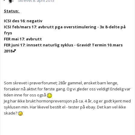
Skrevet
8. april 2015
Status:
ICSI des 16: negativ
ICSI feb/mars 17: avbrutt pga overstimulering - 3x 8-delte på
frys
FER mai 17: avbrutt
FER juni 17: innsett naturlig syklus - Gravid! Termin 10.mars
2018💕
Som skrevet i prøverforumet; 28år gammel, ønsket barn lenge,
forsøker nå aktivt for første gang. Og vi gleder oss veldig!! Endelig var
tiden inne for oss også
Jeg har ikke brukt hormonprevensjon på ca. 4 år, og er godt kjent med
syklusen min. Har likevel bestilt el - tester på ebay. Det kan vel ikke
skade?