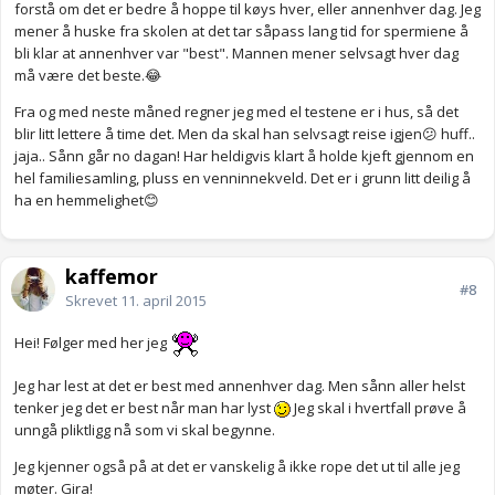
forstå om det er bedre å hoppe til køys hver, eller annenhver dag. Jeg
mener å huske fra skolen at det tar såpass lang tid for spermiene å
bli klar at annenhver var "best". Mannen mener selvsagt hver dag
må være det beste.😂
Fra og med neste måned regner jeg med el testene er i hus, så det
blir litt lettere å time det. Men da skal han selvsagt reise igjen😕 huff..
jaja.. Sånn går no dagan! Har heldigvis klart å holde kjeft gjennom en
hel familiesamling, pluss en venninnekveld. Det er i grunn litt deilig å
ha en hemmelighet😊
kaffemor
#8
Skrevet
11. april 2015
Hei! Følger med her jeg
Jeg har lest at det er best med annenhver dag. Men sånn aller helst
tenker jeg det er best når man har lyst
Jeg skal i hvertfall prøve å
unngå pliktligg nå som vi skal begynne.
Jeg kjenner også på at det er vanskelig å ikke rope det ut til alle jeg
møter. Gira!