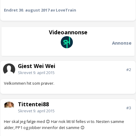
Endret
30. august 2017
av LoveTrain
Videoannonse
Annonse
Gjest Wei Wei
#2
Skrevet
9. april 2015
Velkommen hit som prøver.
Tittentei88
#3
Skrevet
9. april 2015
Her skal jeg følge med 😊 Har nok litt til felles vi to. Nesten samme
alder, PP1 og jobber innenfor det samme 😊