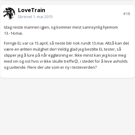
LoveTrain
#18
Skrevet
1. mai 2015
Idag reiste mannen igjen, og kommer mest sannsynlig hjemom
13.-14.mai.
Forrige EL var ca 15.april, så neste blir nok rundt 13.mai. Altså kan det
være en ørliten mulighet der! Veldig glad jeg bestilte EL tester, så
slipper jeg å lure på når eggløsning er. Ikke minst kan jeg kose meg
med vin og ost hvis vi ikke skulle treffe😉, i stedet for å leve avholds
og uvitende. Flere der ute som er ny i testeverden?