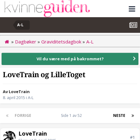
A-L
»
Dagbøker
»
Graviditetsdagbok
»
A-L
Vil du være med på bakrommet?
LoveTrain og LilleToget
Av LoveTrain
8. april 2015
i
A-L
FORRIGE
Side 1 av 52
NESTE
LoveTrain
#1