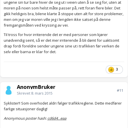
ungene sin tur bare hiver de seg ut i veien uten å se seg for, uten at
moren på noen som helst måte passer på, rett foran flere biler. Det
gikk heldigvis bra, bilene klarte å stoppe uten alt for store problemer,
men om jeg var moren ville jeg i lengden ikke satset på denne
fremgangsmåten ved kryssing av vei.
Til tross for hvor irriterende det er med personer som kjører
unødvendig seint, så er det mer irriterende å bli dømt for uaktsomt
drap fordi foreldre sender ungene sine ut i trafikken før verken de
selv eller barna er klar for det.
3
AnonymBruker
#11
Skrevet
8. mars 2015
Syklister!! Som overhodet aldri følger trafikkreglene. Dette medfører
farlige situasjoner daglig!
Anonymous poster hash:
cd6d4...eaa