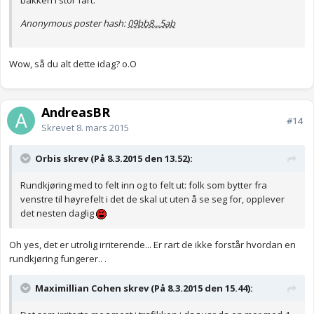
bakken i stor fart.
Anonymous poster hash:
09bb8...5ab
Wow, så du alt dette idag? o.O
AndreasBR
#14
Skrevet
8. mars 2015
Orbis skrev (På 8.3.2015 den 13.52):
Rundkjøring med to felt inn og to felt ut: folk som bytter fra
venstre til høyrefelt i det de skal ut uten å se seg for, opplever
det nesten daglig
Oh yes, det er utrolig irriterende... Er rart de ikke forstår hvordan en
rundkjøring fungerer.. .
Maximillian Cohen skrev (På 8.3.2015 den 15.44):