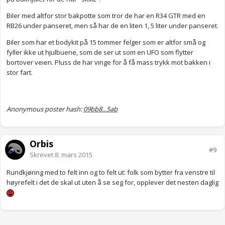
Biler med altfor stor bakpotte som tror de har en R34 GTR med en
RB26 under panseret, men så har de en liten 1, 5 liter under panseret.
Biler som har et bodykit på 15 tommer felger som er altfor små og
fyller ikke ut hjulbuene, som de ser ut som en UFO som flytter
bortover veien. Pluss de har vinge for å få mass trykk mot bakken i
stor fart.
Anonymous poster hash:
09bb8...5ab
Orbis
#9
Skrevet
8. mars 2015
Rundkjøring med to felt inn og to felt ut: folk som bytter fra venstre til
høyrefelt i det de skal ut uten å se seg for, opplever det nesten daglig