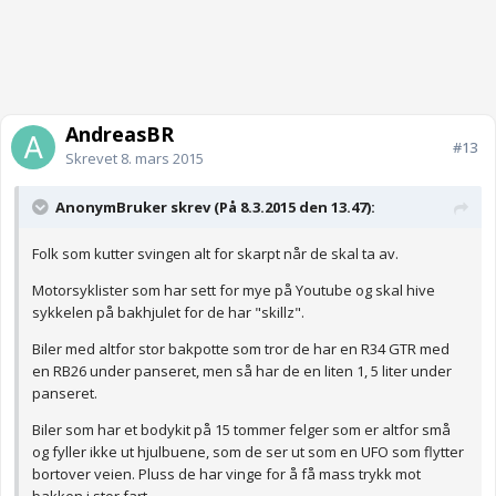
AndreasBR
#13
Skrevet
8. mars 2015
AnonymBruker skrev (På 8.3.2015 den 13.47):
Folk som kutter svingen alt for skarpt når de skal ta av.
Motorsyklister som har sett for mye på Youtube og skal hive
sykkelen på bakhjulet for de har "skillz".
Biler med altfor stor bakpotte som tror de har en R34 GTR med
en RB26 under panseret, men så har de en liten 1, 5 liter under
panseret.
Biler som har et bodykit på 15 tommer felger som er altfor små
og fyller ikke ut hjulbuene, som de ser ut som en UFO som flytter
bortover veien. Pluss de har vinge for å få mass trykk mot