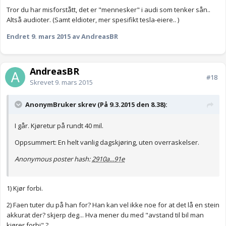
Tror du har misforstått, det er "mennesker" i audi som tenker sån..
Altså audioter. (Samt eldioter, mer spesifikt tesla-eiere.. )
Endret
9. mars 2015
av AndreasBR
AndreasBR
#18
Skrevet
9. mars 2015
AnonymBruker skrev (På 9.3.2015 den 8.38):
I går. Kjøretur på rundt 40 mil.
Oppsummert: En helt vanlig dagskjøring, uten overraskelser.
Anonymous poster hash:
2910a...91e
1) Kjør forbi.
2) Faen tuter du på han for? Han kan vel ikke noe for at det lå en stein
akkurat der? skjerp deg... Hva mener du med "avstand til bil man
kjører forbi" ?