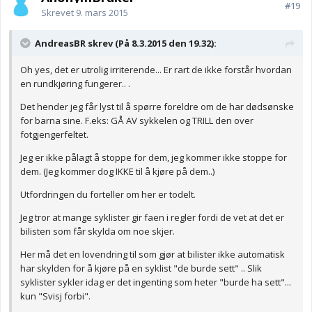
#19
Skrevet
9. mars 2015
AndreasBR skrev (På 8.3.2015 den 19.32):
Oh yes, det er utrolig irriterende... Er rart de ikke forstår hvordan
en rundkjøring fungerer.. .
Det hender jeg får lyst til å spørre foreldre om de har dødsønske
for barna sine. F.eks: GÅ AV sykkelen og TRILL den over
fotgjengerfeltet.
Jeg er ikke pålagt å stoppe for dem, jeg kommer ikke stoppe for
dem. (Jeg kommer dog IKKE til å kjøre på dem..)
Utfordringen du forteller om her er todelt.
Jeg tror at mange syklister gir faen i regler fordi de vet at det er
bilisten som får skylda om noe skjer.
Her må det en lovendring til som gjør at bilister ikke automatisk
har skylden for å kjøre på en syklist "de burde sett" .. Slik
syklister sykler idag er det ingenting som heter "burde ha sett"...
kun "Svisj forbi".