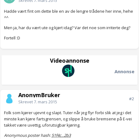
Skrevet
7. mars 2015
Hadde vært fint om dette ble en av de lengre trådene her inne, hehe
^^
Men ja, har du vært ute og kjørt idag? Var det noe som irriterte deg?
Fortell :D
Videoannonse
Annonse
AnonymBruker
#2
Skrevet
7. mars 2015
Folk som kjører ujevnt og slapt. Tuter når jeg flyr forbi slik at jeg i det
minste kan kjøre fartsgrensen, og slippe å bruke bremsene på E-vei
takket være uvettig, uforutsigbar kjøring.
Anonymous poster hash:
51f4c...2b3