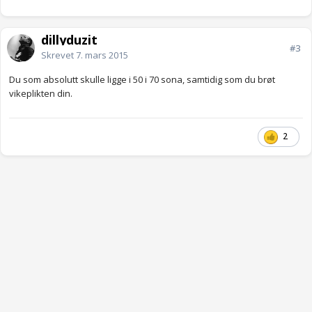
dillyduzit
#3
Skrevet
7. mars 2015
Du som absolutt skulle ligge i 50 i 70 sona, samtidig som du brøt
vikeplikten din.
2