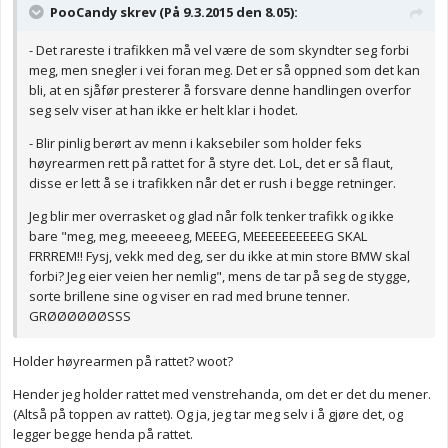
PooCandy skrev (På 9.3.2015 den 8.05):
- Det rareste i trafikken må vel være de som skyndter seg forbi
meg, men snegler i vei foran meg. Det er så oppned som det kan
bli, at en sjåfør presterer å forsvare denne handlingen overfor
seg selv viser at han ikke er helt klar i hodet.
- Blir pinlig berørt av menn i kaksebiler som holder feks
høyrearmen rett på rattet for å styre det. LoL, det er så flaut,
disse er lett å se i trafikken når det er rush i begge retninger.
Jeg blir mer overrasket og glad når folk tenker trafikk og ikke
bare "meg, meg, meeeeeg, MEEEG, MEEEEEEEEEEG SKAL
FRRREM!! Fysj, vekk med deg, ser du ikke at min store BMW skal
forbi? Jeg eier veien her nemlig", mens de tar på seg de stygge,
sorte brillene sine og viser en rad med brune tenner.
GRØØØØØØSSS
Holder høyrearmen på rattet? woot?
Hender jeg holder rattet med venstrehanda, om det er det du mener.
(Altså på toppen av rattet). Og ja, jeg tar meg selv i å gjøre det, og
legger begge henda på rattet.