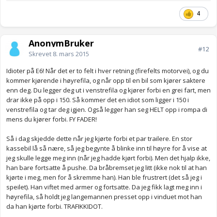
4
AnonymBruker
#12
Skrevet
8. mars 2015
Idioter på E6! Når det er to felt i hver retning (firefelts motorvei), og du
kommer kjørende i høyrefila, og når opp til en bil som kjører saktere
enn deg. Du legger deg ut i venstrefila og kjører forbi en grei fart, men
drar ikke på opp i 150. Så kommer det en idiot som ligger i 150 i
venstrefila og tar deg igjen. Også legger han seg HELT opp i rompa di
mens du kjører forbi. FY FADER!
Så i dag skjedde dette når jeg kjørte forbi et par trailere. En stor
kassebil lå så nære, så jeg begynte å blinke inn til høyre for å vise at
jeg skulle legge meg inn (når jeg hadde kjørt forbi). Men det hjalp ikke,
han bare fortsatte å pushe. Da bråbremset jeg litt (ikke nok til at han
kjørte i meg, men for å skremme han). Han ble frustrert (det så jeg i
speilet). Han viftet med armer og fortsatte. Da jeg fikk lagt meg inn i
høyrefila, så holdt jeg langemannen presset opp i vinduet mot han
da han kjørte forbi. TRAFIKKIDOT.