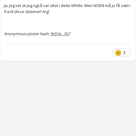
Ja, jeg vet at jeg også var idiot i dette tilfelle. Men NOEN må jo få sakt i
fra til disse idotene!! Arg!
Anonymous poster hash:
9c51e...1b7
2