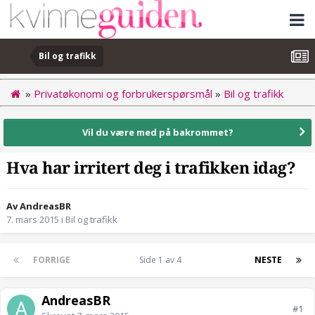
Bil og trafikk
»
Privatøkonomi og forbrukerspørsmål
»
Bil og trafikk
Vil du være med på bakrommet?
Hva har irritert deg i trafikken idag?
Av AndreasBR
7. mars 2015
i
Bil og trafikk
FORRIGE
Side 1 av 4
NESTE
AndreasBR
#1