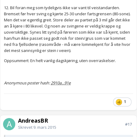
12. Bil foran meg som tydeligvis ikke var vant til veistandarden.
Bremset før hver sving og kjørte 25-30 under fartsgrensen (80-sone).
Men det var egentlig greit. Store deler av partiet på 3 mil går det ikke
an å kjøre i 80 likevel. Og noen av svingene er veldig krappe og
uoversiktlige. Synes litt synd på føreren som ikke var så kjent, siden
han/hun ikke passet seg godt nok for stein/grus som var kommet
ned fra fjellsidene (rasområde - må være lommekjent for å vite hvor
det mest sannsynlig er stein i veien).
Oppsummert: En helt vanlig dagskjøring, uten overraskelser.
Anonymous poster hash:
2910a...91e
1
AndreasBR
#17
Skrevet
9. mars 2015