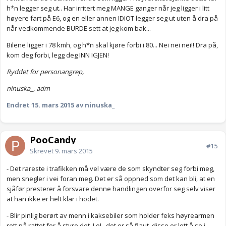
h*n legger seg ut.. Har irritert meg MANGE ganger når jeg ligger i litt
høyere fart på E6, og en eller annen IDIOT legger seg ut uten å dra på
når vedkommende BURDE sett at jeg kom bak...
Bilene ligger i 78 kmh, og h*n skal kjøre forbi i 80... Nei nei nei!! Dra på,
kom deg forbi, legg deg INN IGJEN!
Ryddet for personangrep,
ninuska_, adm
Endret
15. mars 2015
av ninuska_
PooCandy
#15
Skrevet
9. mars 2015
- Det rareste i trafikken må vel være de som skyndter seg forbi meg,
men snegler i vei foran meg. Det er så oppned som det kan bli, at en
sjåfør presterer å forsvare denne handlingen overfor seg selv viser
at han ikke er helt klar i hodet.
- Blir pinlig berørt av menn i kaksebiler som holder feks høyrearmen
rett på rattet for å styre det. LoL, det er så flaut, disse er lett å se i