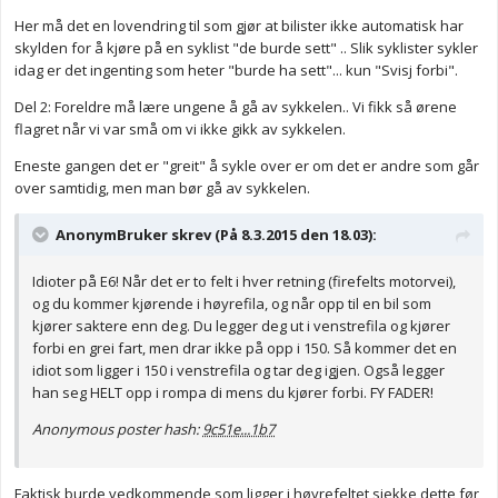
Her må det en lovendring til som gjør at bilister ikke automatisk har
skylden for å kjøre på en syklist "de burde sett" .. Slik syklister sykler
idag er det ingenting som heter "burde ha sett"... kun "Svisj forbi".
Del 2: Foreldre må lære ungene å gå av sykkelen.. Vi fikk så ørene
flagret når vi var små om vi ikke gikk av sykkelen.
Eneste gangen det er "greit" å sykle over er om det er andre som går
over samtidig, men man bør gå av sykkelen.
AnonymBruker skrev (På 8.3.2015 den 18.03):
Idioter på E6! Når det er to felt i hver retning (firefelts motorvei),
og du kommer kjørende i høyrefila, og når opp til en bil som
kjører saktere enn deg. Du legger deg ut i venstrefila og kjører
forbi en grei fart, men drar ikke på opp i 150. Så kommer det en
idiot som ligger i 150 i venstrefila og tar deg igjen. Også legger
han seg HELT opp i rompa di mens du kjører forbi. FY FADER!
Anonymous poster hash:
9c51e...1b7
Faktisk burde vedkommende som ligger i høyrefeltet sjekke dette før