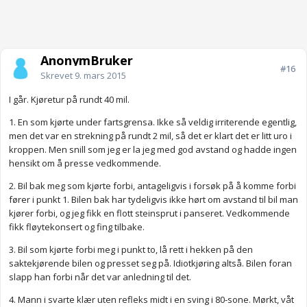
AnonymBruker
#16
Skrevet
9. mars 2015
I går. Kjøretur på rundt 40 mil.
1. En som kjørte under fartsgrensa. Ikke så veldig irriterende egentlig,
men det var en strekning på rundt 2 mil, så det er klart det er litt uro i
kroppen. Men snill som jeg er la jeg med god avstand og hadde ingen
hensikt om å presse vedkommende.
2. Bil bak meg som kjørte forbi, antageligvis i forsøk på å komme forbi
fører i punkt 1. Bilen bak har tydeligvis ikke hørt om avstand til bil man
kjører forbi, og jeg fikk en flott steinsprut i panseret. Vedkommende
fikk fløytekonsert og fing tilbake.
3. Bil som kjørte forbi meg i punkt to, lå rett i hekken på den
saktekjørende bilen og presset seg på. Idiotkjøring altså. Bilen foran
slapp han forbi når det var anledning til det.
4. Mann i svarte klær uten refleks midt i en sving i 80-sone. Mørkt, våt