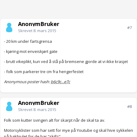
AnonymBruker
#7
Skrevet
8. mars 2015
- 20 km under fartsgrensa
- kjøring mot enveiskjørt gate
- brutt vikeplikt, kun ved å stå på bremsene gjorde at vi ikke krasjet
- folk som parkerer tre cm fra hengerfestet
Anonymous poster hash:
b6c9c...e7c
AnonymBruker
#8
Skrevet
8. mars 2015
Folk som kutter svingen alt for skarpt når de skal ta av.
Motorsyklister som har sett for mye på Youtube og skal hive sykkelen
på bakhjulet for de har "skillz".