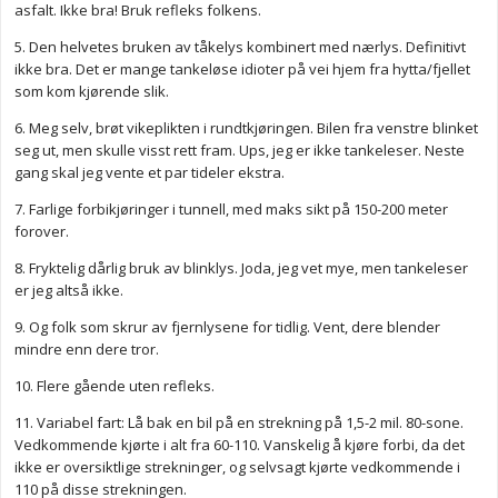
asfalt. Ikke bra! Bruk refleks folkens.
5. Den helvetes bruken av tåkelys kombinert med nærlys. Definitivt
ikke bra. Det er mange tankeløse idioter på vei hjem fra hytta/fjellet
som kom kjørende slik.
6. Meg selv, brøt vikeplikten i rundtkjøringen. Bilen fra venstre blinket
seg ut, men skulle visst rett fram. Ups, jeg er ikke tankeleser. Neste
gang skal jeg vente et par tideler ekstra.
7. Farlige forbikjøringer i tunnell, med maks sikt på 150-200 meter
forover.
8. Fryktelig dårlig bruk av blinklys. Joda, jeg vet mye, men tankeleser
er jeg altså ikke.
9. Og folk som skrur av fjernlysene for tidlig. Vent, dere blender
mindre enn dere tror.
10. Flere gående uten refleks.
11. Variabel fart: Lå bak en bil på en strekning på 1,5-2 mil. 80-sone.
Vedkommende kjørte i alt fra 60-110. Vanskelig å kjøre forbi, da det
ikke er oversiktlige strekninger, og selvsagt kjørte vedkommende i
110 på disse strekningen.