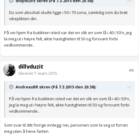
dillyduzit skrev (På 7.3.2015 den 20.56):
Du som absolutt skulle ligge i 50 i 70 sona, samtidig som du brøt
vikeplikten din.
På vei hjem fra butikken isted var det en slik en som lå i 40 i 50'n, jeg
la meg ut i høyre felt, økte hastigheten til 50 og forsvant forbi
vedkommende..
dillyduzit
#6
Skrevet
7. mars 2015
AndreasBR skrev (På 7.3.2015 den 20.58):
På vei hjem fra butikken isted var det en slik en som lå i 40 i 50'n,
jeg la meg ut i høyre felt, økte hastigheten til 50 og forsvant forbi
vedkommende..
Som svar til ditt forrige innlegg; nei, personen som la seg ut forran
meg uten å heve farten.