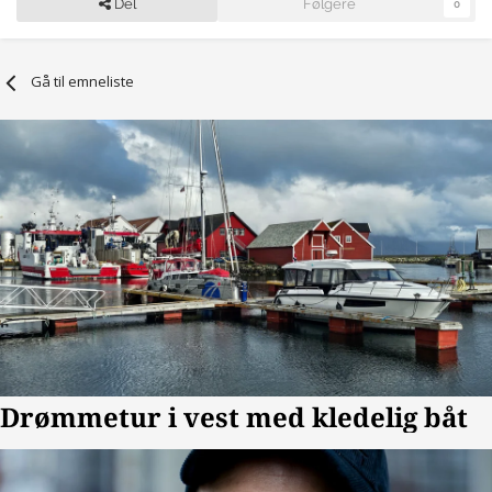
Del
Følgere
0
Gå til emneliste