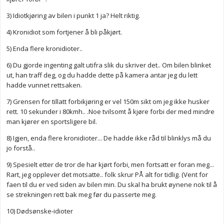
3) Idiotkjøring av bilen i punkt 1 ja? Helt riktig.
4) Kronidiot som fortjener å bli påkjørt.
5) Enda flere kronidioter..
6) Du gjorde ingenting galt utifra slik du skriver det.. Om bilen blinket
ut, han traff deg, og du hadde dette på kamera antar jeg du lett
hadde vunnet rettsaken.
7) Grensen for tillatt forbikjøring er vel 150m sikt om jeg ikke husker
rett. 10 sekunder i 80kmh.. .Noe tvilsomt å kjøre forbi der med mindre
man kjører en sportsligere bil.
8) Igjen, enda flere kronidioter... De hadde ikke råd til blinklys må du
jo forstå..
9) Spesielt etter de tror de har kjørt forbi, men fortsatt er foran meg...
Rart, jeg opplever det motsatte.. folk skrur PÅ alt for tidlig. (Vent for
faen til du er ved siden av bilen min. Du skal ha brukt øynene nok til å
se strekningen rett bak meg før du passerte meg.
10) Dødsønske-idioter