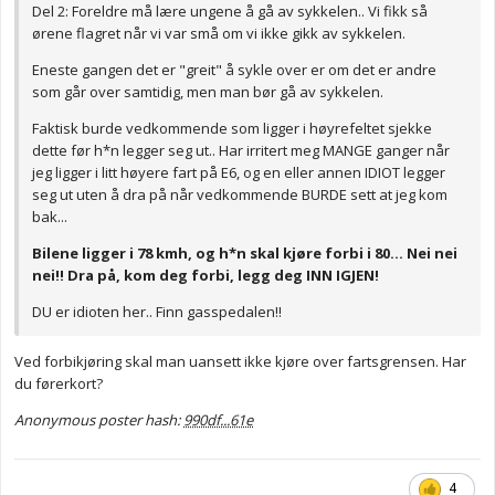
Del 2: Foreldre må lære ungene å gå av sykkelen.. Vi fikk så
ørene flagret når vi var små om vi ikke gikk av sykkelen.
Eneste gangen det er "greit" å sykle over er om det er andre
som går over samtidig, men man bør gå av sykkelen.
Faktisk burde vedkommende som ligger i høyrefeltet sjekke
dette før h*n legger seg ut.. Har irritert meg MANGE ganger når
jeg ligger i litt høyere fart på E6, og en eller annen IDIOT legger
seg ut uten å dra på når vedkommende BURDE sett at jeg kom
bak...
Bilene ligger i 78 kmh, og h*n skal kjøre forbi i 80... Nei nei
nei!! Dra på, kom deg forbi, legg deg INN IGJEN!
DU er idioten her.. Finn gasspedalen!!
Ved forbikjøring skal man uansett ikke kjøre over fartsgrensen. Har
du førerkort?
Anonymous poster hash:
990df...61e
4