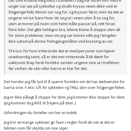
Det som irriterte meg mest i trafikken i dag var da en mor med 4
unger var ute på sykkeltur og skulle krysse veien (ikke ved et
fotgjengerfelt). Moren ser seg for, og krysser først, men da det er
ungene sin tur bare hiver de seg ut i veien uten å se seg for,
uten at moren på noen som helst måte passer på, rett foran
flere biler. Det gikk heldigvis bra, bilene klarte å stoppe uten alt
for store problemer, men om jeg var moren ville jeg i lengden
ikke satset på denne fremgangsmåten ved kryssing av vei.
Til tross for hvor irriterende det er med personer som kjører
unødvendig seint, så er det mer irriterende å bli dømt for
uaktsomt drap fordi foreldre sender ungene sine ut i trafikken
før verken de selv eller barna er klar for det.
Det hender jeg får lyst til å spørre foreldre om de har dødsønske for
barna sine. F.eks: GÅ AV sykkelen og TRILL den over fotgjengerfeltet.
Jeg er ikke pålagt å stoppe for dem, jeg kommer ikke stoppe for dem.
(Jeg kommer dog IKKE til å kjøre på dem..)
Utfordringen du forteller om her er todelt.
Jeg tror at mange syklister gir faen i regler fordi de vet at det er
bilisten som får skylda om noe skjer.