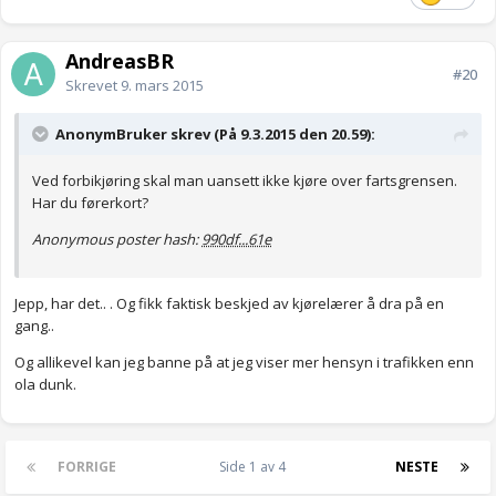
AndreasBR
#20
Skrevet
9. mars 2015
AnonymBruker skrev (På 9.3.2015 den 20.59):
Ved forbikjøring skal man uansett ikke kjøre over fartsgrensen.
Har du førerkort?
Anonymous poster hash:
990df...61e
Jepp, har det.. . Og fikk faktisk beskjed av kjørelærer å dra på en
gang..
Og allikevel kan jeg banne på at jeg viser mer hensyn i trafikken enn
ola dunk.
FORRIGE
Side 1 av 4
NESTE