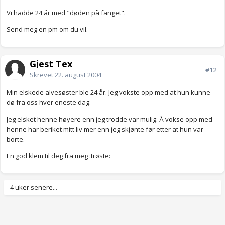
Vi hadde 24 år med "døden på fanget".
Send meg en pm om du vil.
Gjest Tex
#12
Skrevet
22. august 2004
Min elskede alvesøster ble 24 år. Jeg vokste opp med at hun kunne
dø fra oss hver eneste dag.
Jeg elsket henne høyere enn jeg trodde var mulig. Å vokse opp med
henne har beriket mitt liv mer enn jeg skjønte før etter at hun var
borte.
En god klem til deg fra meg :trøste:
4 uker senere...