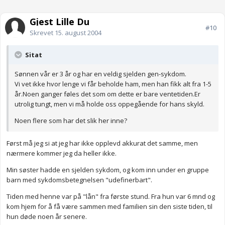
Gjest Lille Du
#10
Skrevet
15. august 2004
Sitat
Sønnen vår er 3 år og har en veldig sjelden gen-sykdom.
Vi vet ikke hvor lenge vi får beholde ham, men han fikk alt fra 1-5
år.Noen ganger føles det som om dette er bare ventetiden.Er
utrolig tungt, men vi må holde oss oppegående for hans skyld.
Noen flere som har det slik her inne?
Først må jeg si at jeg har ikke opplevd akkurat det samme, men
nærmere kommer jeg da heller ikke.
Min søster hadde en sjelden sykdom, og kom inn under en gruppe
barn med sykdomsbetegnelsen "udefinerbart".
Tiden med henne var på "lån" fra første stund. Fra hun var 6 mnd og
kom hjem for å få være sammen med familien sin den siste tiden, til
hun døde noen år senere.