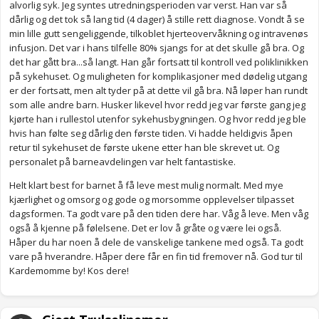
alvorlig syk. Jeg syntes utredningsperioden var verst. Han var så
dårlig og det tok så lang tid (4 dager) å stille rett diagnose. Vondt å se
min lille gutt sengeliggende, tilkoblet hjerteovervåkning og intravenøs
infusjon. Det var i hans tilfelle 80% sjangs for at det skulle gå bra. Og
det har gått bra...så langt. Han går fortsatt til kontroll ved poliklinikken
på sykehuset. Og muligheten for komplikasjoner med dødelig utgang
er der fortsatt, men alt tyder på at dette vil gå bra. Nå løper han rundt
som alle andre barn. Husker likevel hvor redd jeg var første gang jeg
kjørte han i rullestol utenfor sykehusbygningen. Og hvor redd jeg ble
hvis han følte seg dårlig den første tiden. Vi hadde heldigvis åpen
retur til sykehuset de første ukene etter han ble skrevet ut. Og
personalet på barneavdelingen var helt fantastiske.
Helt klart best for barnet å få leve mest mulig normalt. Med mye
kjærlighet og omsorg og gode og morsomme opplevelser tilpasset
dagsformen. Ta godt vare på den tiden dere har. Våg å leve. Men våg
også å kjenne på følelsene. Det er lov å gråte og være lei også.
Håper du har noen å dele de vanskelige tankene med også. Ta godt
vare på hverandre. Håper dere får en fin tid fremover nå. God tur til
Kardemomme by! Kos dere!