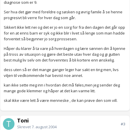
diagnose som er 9.
Ser hva det gjør med foreldre og søsken og øvrig famile å se henne
progresivt bli verre for hver dag som går.
Sikkert ikke lett nei og det er jo en sorg for fra den dagen det går opp
for en at enns barn er syk og ikke blir i livet så lenge som man hadde
forventet så begynner jo sorg prossesen.
Håper du klarer å ta vare på hverdagen og lære sønnen din å kjenne
på tross av situasjon og gjøre det beste utav hver dag og gi gutten
best mulig liv selv om det forvenntes å bli kortere enn ønskelig.
dess uten så er det mange ganger leger har sakt en ting men, livs
viljen til vedkommende har bevist noe annet.
kan ikke sette meg inn i hvordan det må føles,men jeg sender deg
mange gode klemmer og håper at det kan varme litt.
skal ikke være lett å være menneske , de kan prøve den som vill.
Toni
#3
Skrevet
7. august 2004