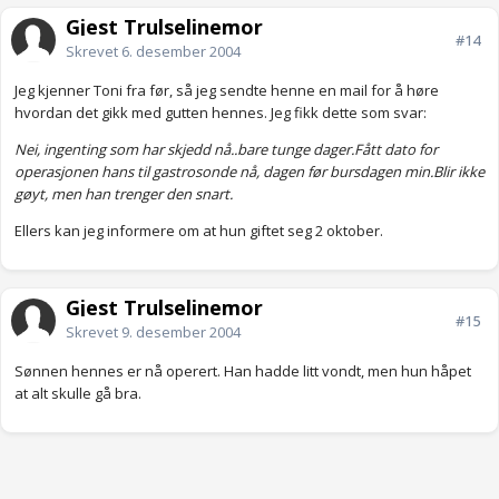
Gjest Trulselinemor
#14
Skrevet
6. desember 2004
Jeg kjenner Toni fra før, så jeg sendte henne en mail for å høre
hvordan det gikk med gutten hennes. Jeg fikk dette som svar:
Nei, ingenting som har skjedd nå..bare tunge dager.Fått dato for
operasjonen hans til gastrosonde nå, dagen før bursdagen min.Blir ikke
gøyt, men han trenger den snart.
Ellers kan jeg informere om at hun giftet seg 2 oktober.
Gjest Trulselinemor
#15
Skrevet
9. desember 2004
Sønnen hennes er nå operert. Han hadde litt vondt, men hun håpet
at alt skulle gå bra.