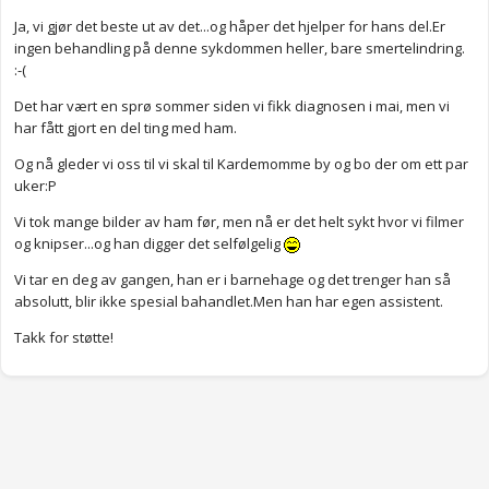
Ja, vi gjør det beste ut av det...og håper det hjelper for hans del.Er
ingen behandling på denne sykdommen heller, bare smertelindring.
:-(
Det har vært en sprø sommer siden vi fikk diagnosen i mai, men vi
har fått gjort en del ting med ham.
Og nå gleder vi oss til vi skal til Kardemomme by og bo der om ett par
uker:P
Vi tok mange bilder av ham før, men nå er det helt sykt hvor vi filmer
og knipser...og han digger det selfølgelig
Vi tar en deg av gangen, han er i barnehage og det trenger han så
absolutt, blir ikke spesial bahandlet.Men han har egen assistent.
Takk for støtte!