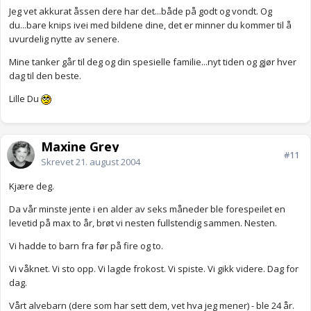
Jeg vet akkurat åssen dere har det...både på godt og vondt. Og
du...bare knips ivei med bildene dine, det er minner du kommer til å
uvurdelig nytte av senere.
Mine tanker går til deg og din spesielle familie...nyt tiden og gjør hver
dag til den beste.
Lille Du
Maxine Grey
#11
Skrevet
21. august 2004
Kjære deg.
Da vår minste jente i en alder av seks måneder ble forespeilet en
levetid på max to år, brøt vi nesten fullstendig sammen. Nesten.
Vi hadde to barn fra før på fire og to.
Vi våknet. Vi sto opp. Vi lagde frokost. Vi spiste. Vi gikk videre. Dag for
dag.
Vårt alvebarn (dere som har sett dem, vet hva jeg mener) - ble 24 år.