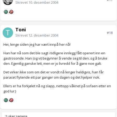
Skrevet
10. desember 2004
Toni
#18
Skrevet
12. desember 2004
Hei, lenge siden jeg har vært innpå her nå!
Han har nå som det ble sagt i tidligere innlegg fått operert inn en
gastrosonde. Han (og vi) begynner å vende seg til den..og å bruke
den. Egentlig ganske lett, men er jo livredd for å gjøre noe galt.
Det virker ikke som om det er vondt nå lenger heldigvis, han får
paracet flytende ett par ganger om dagen og det hjelper nok.
Ellers er ha forkjølet nå og slapp, nettopp våknet på sofaen etter en
god lur:)
2 uker senere...