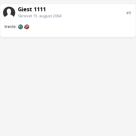
Gjest 1111
#9
Skrevet
15. august 2004
:trøste: