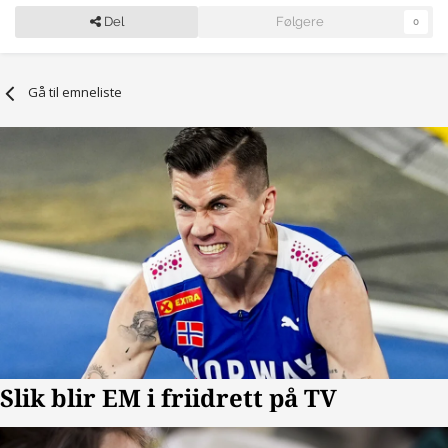
Del
Følgere
0
Gå til emneliste