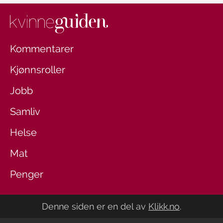
Kommentarer
Kjønnsroller
Jobb
Samliv
Helse
Mat
Penger
Denne siden er en del av
Klikk.no
.