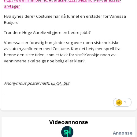
http://www.minmote.no/#!/artikkel/23276483/hun-er-vanessas-
arvtager
Hva synes dere? Costume har nå funnet en erstatter for Vanessa
Rudjord.
Tror dere Hege Aurelie vil gjøre en bedre jobb?
Vanessa sier forøvrig hun gleder seg over noen siste hektiske
avslutningsmåneder med Costume. Kan det bety mer sprell fra
henne den siste tiden, som et takk for sist? Kanskje noen av
venninnene skal selge noe bolig eller klær?
Anonymous poster hash:
6575f...b0f
1
Videoannonse
Annonse