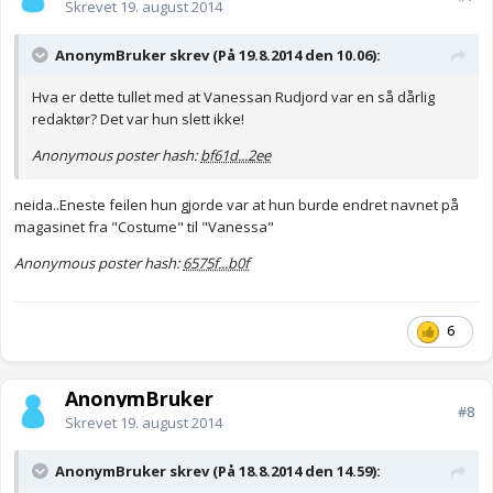
Skrevet
19. august 2014
AnonymBruker skrev (På 19.8.2014 den 10.06):
Hva er dette tullet med at Vanessan Rudjord var en så dårlig
redaktør? Det var hun slett ikke!
Anonymous poster hash:
bf61d...2ee
neida..Eneste feilen hun gjorde var at hun burde endret navnet på
magasinet fra "Costume" til "Vanessa"
Anonymous poster hash:
6575f...b0f
6
AnonymBruker
#8
Skrevet
19. august 2014
AnonymBruker skrev (På 18.8.2014 den 14.59):