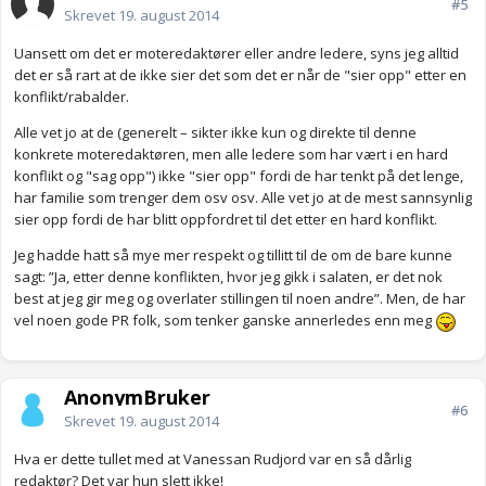
#5
Skrevet
19. august 2014
Uansett om det er moteredaktører eller andre ledere, syns jeg alltid
det er så rart at de ikke sier det som det er når de "sier opp" etter en
konflikt/rabalder.
Alle vet jo at de (generelt – sikter ikke kun og direkte til denne
konkrete moteredaktøren, men alle ledere som har vært i en hard
konflikt og "sag opp") ikke "sier opp" fordi de har tenkt på det lenge,
har familie som trenger dem osv osv. Alle vet jo at de mest sannsynlig
sier opp fordi de har blitt oppfordret til det etter en hard konflikt.
Jeg hadde hatt så mye mer respekt og tillitt til de om de bare kunne
sagt: ”Ja, etter denne konflikten, hvor jeg gikk i salaten, er det nok
best at jeg gir meg og overlater stillingen til noen andre”. Men, de har
vel noen gode PR folk, som tenker ganske annerledes enn meg
AnonymBruker
#6
Skrevet
19. august 2014
Hva er dette tullet med at Vanessan Rudjord var en så dårlig
redaktør? Det var hun slett ikke!