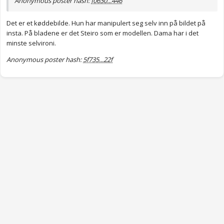
Anonymous poster hash:
f0630...446
Det er et køddebilde. Hun har manipulert seg selv inn på bildet på
insta. På bladene er det Steiro som er modellen. Dama har i det
minste selvironi.
Anonymous poster hash:
5f735...22f