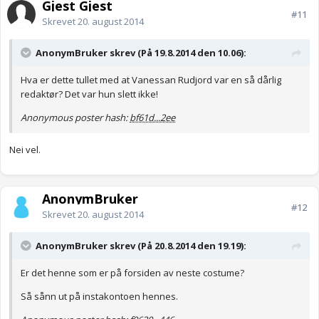
Gjest Gjest
#11
Skrevet
20. august 2014
AnonymBruker skrev (På 19.8.2014 den 10.06):
Hva er dette tullet med at Vanessan Rudjord var en så dårlig
redaktør? Det var hun slett ikke!
Anonymous poster hash:
bf61d...2ee
Nei vel.
AnonymBruker
#12
Skrevet
20. august 2014
AnonymBruker skrev (På 20.8.2014 den 19.19):
Er det henne som er på forsiden av neste costume?
Så sånn ut på instakontoen hennes.