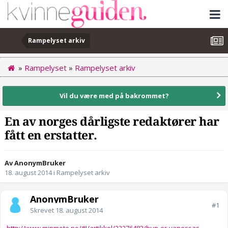
Rampelyset arkiv
»
Rampelyset
»
Rampelyset arkiv
Vil du være med på bakrommet?
En av norges dårligste redaktører har
fått en erstatter.
Av AnonymBruker
18. august 2014
i
Rampelyset arkiv
AnonymBruker
#1
Skrevet
18. august 2014