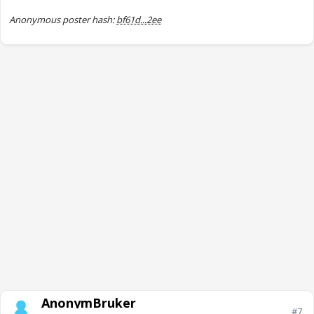
Anonymous poster hash:
bf61d...2ee
AnonymBruker
#7