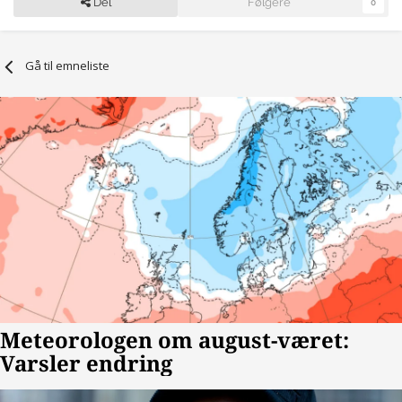
Del
Følgere
0
Gå til emneliste