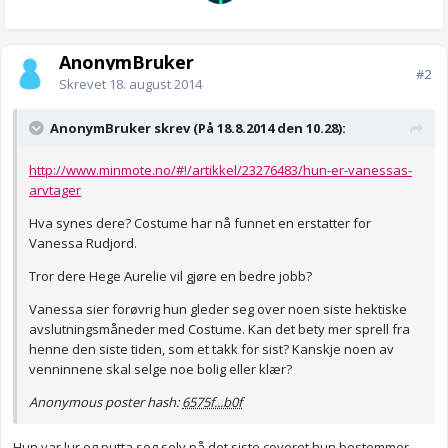
AnonymBruker
#2
Skrevet
18. august 2014
AnonymBruker skrev (På 18.8.2014 den 10.28):
http://www.minmote.no/#!/artikkel/23276483/hun-er-vanessas-
arvtager
Hva synes dere? Costume har nå funnet en erstatter for
Vanessa Rudjord.
Tror dere Hege Aurelie vil gjøre en bedre jobb?
Vanessa sier forøvrig hun gleder seg over noen siste hektiske
avslutningsmåneder med Costume. Kan det bety mer sprell fra
henne den siste tiden, som et takk for sist? Kanskje noen av
venninnene skal selge noe bolig eller klær?
Anonymous poster hash:
6575f...b0f
Hun var lur og putta seg selv på det siste coveret hun bestemmer