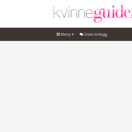
Meny
Siste innlegg