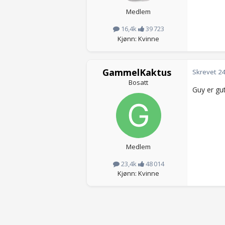
Medlem
16,4k
39 723
Kjønn: Kvinne
GammelKaktus
Skrevet
24
Bosatt
Guy er gut
Medlem
23,4k
48 014
Kjønn: Kvinne