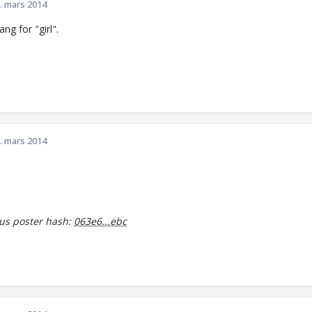
. mars 2014
ang for "girl".
. mars 2014
s poster hash:
063e6...ebc