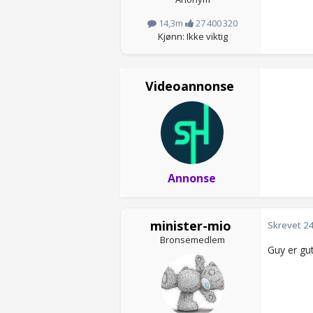
14,3m
27 400 320
Kjønn: Ikke viktig
Videoannonse
Annonse
minister-mio
Skrevet
24
Bronsemedlem
Guy er gut