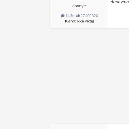
Anonymou
Anonym
14,3m
27 400 320
Kjønn: Ikke viktig