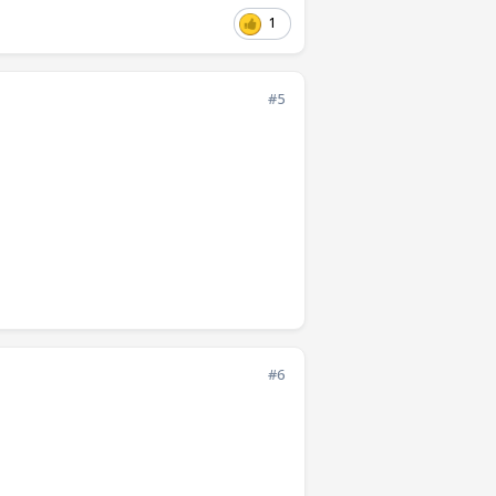
1
#5
#6