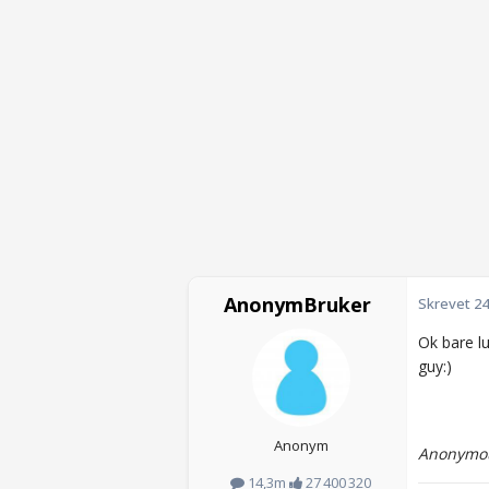
AnonymBruker
Skrevet
24
Ok bare lu
guy:)
Anonym
Anonymou
14,3m
27 400 320