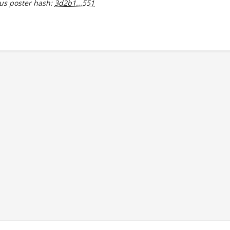
s poster hash:
3d2b1...551