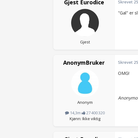
Gjest Eurodice
Skrevet
25
"Gal" er sl
Gjest
AnonymBruker
Skrevet
25
OMG!
Anonymou
Anonym
14,3m
27 400 320
Kjønn: Ikke viktig