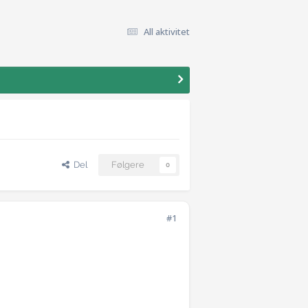
All aktivitet
Del
Følgere
0
#1