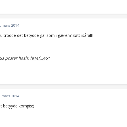
. mars 2014
u trodde det betydde gal som i gæren? Søtt isåfall!
s poster hash:
fa1ef...451
. mars 2014
t betyyde kompis:)