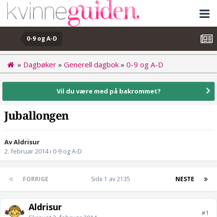
0-9 og A-D
»
Dagbøker
»
Generell dagbok
»
0-9 og A-D
Vil du være med på bakrommet?
Juballongen
Av Aldrisur
2. februar 2014
i
0-9 og A-D
FORRIGE
Side 1 av 2135
NESTE
Aldrisur
#1