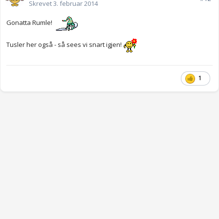
Skrevet
3. februar 2014
Gonatta Rumle!
Tusler her også - så sees vi snart igjen!
1