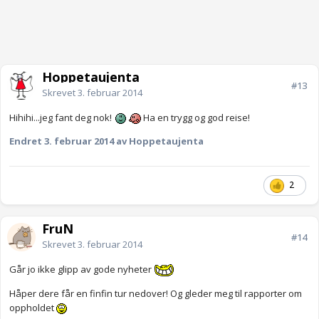
Hoppetaujenta
#13
Skrevet
3. februar 2014
Hihihi...jeg fant deg nok!
Ha en trygg og god reise!
Endret
3. februar 2014
av Hoppetaujenta
2
FruN
#14
Skrevet
3. februar 2014
Går jo ikke glipp av gode nyheter
Håper dere får en finfin tur nedover! Og gleder meg til rapporter om
oppholdet