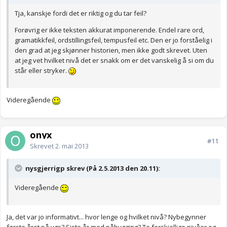
Tja, kanskje fordi det er riktig og du tar feil?
Forøvrig er ikke teksten akkurat imponerende. Endel rare ord,
gramatikkfeil, ordstillingsfeil, tempusfeil etc. Den er jo forståelig i
den grad at jeg skjønner historien, men ikke godt skrevet. Uten
at jeg vet hvilket nivå det er snakk om er det vanskelig å si om du
står eller stryker.
Videregående
onyx
#11
Skrevet
2. mai 2013
nysgjerrigp skrev (På 2.5.2013 den 20.11):
Videregående
Ja, det var jo informativt... hvor lenge og hvilket nivå? Nybegynner