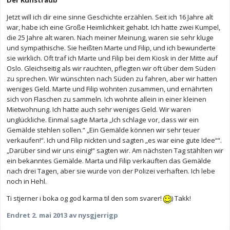
Der Kunstraub
Jetzt will ich dir eine sinne Geschichte erzählen. Seit ich 16 Jahre alt
war, habe ich eine Große Heimlichkeit gehabt. Ich hatte zwei Kumpel,
die 25 Jahre alt waren. Nach meiner Meinung, waren sie sehr kluge
und sympathische. Sie heißten Marte und Filip, und ich bewunderte
sie wirklich. Oft traf ich Marte und Filip bei dem Kiosk in der Mitte auf
Oslo. Gleichseitig als wir rauchten, pflegten wir oft über dem Süden
zu sprechen. Wir wünschten nach Süden zu fahren, aber wir hatten
weniges Geld. Marte und Filip wohnten zusammen, und ernährten
sich von Flaschen zu sammeln. Ich wohnte allein in einer kleinen
Mietwohnung. Ich hatte auch sehr weniges Geld. Wir waren
unglückliche. Einmal sagte Marta „Ich schlage vor, dass wir ein
Gemälde stehlen sollen.“ „Ein Gemälde können wir sehr teuer
verkaufen!“. Ich und Filip nickten und sagten „es war eine gute Idee““.
„Darüber sind wir uns einig!“ sagten wir. Am nächsten Tag stählten wir
ein bekanntes Gemälde. Marta und Filip verkauften das Gemälde
nach drei Tagen, aber sie wurde von der Polizei verhaften. Ich lebe
noch in Hehl.
Ti stjerner i boka og god karma til den som svarer!
) Takk!
Endret
2. mai 2013
av nysgjerrigp