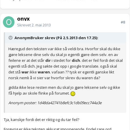
onyx
#8
Skrevet
2. mai 2013
AnonymBruker skrev (På 2.5.2013 den 17.25):
Hæregud den teksten var ikke så veldi bra. Hvorfor skal du ikke
gjøre leksene dine selv du skal jo egentli gjøre dem selv. en av
feilene er at det står
dir
i stedet for
dich
. det er feil fordi det skal
egentli stå dich. Jeg søkte det opp i google translate. også skal
det stå
war
ikke
waren
. vafaan ?? tysk er egentli ganske likt
norsk nemli å vi sier var hvorfor skrev du waren da?
gidda ikke lese resten men du skal jo gjøre leksene selv og ikke
få hjelp av skole flinke på forumet.
Anonym poster: 1d48da42741b8efc3c1db09ecc744a3e
Tja, kanskje fordi det er riktig og du tar feil?
Forøvrig er ikke teksten akkurat imponerende. Endel rare ord,