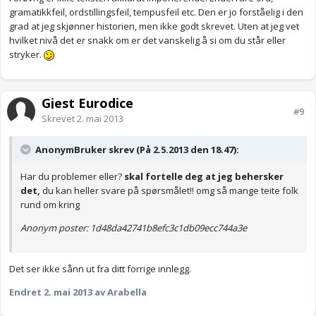
gramatikkfeil, ordstillingsfeil, tempusfeil etc. Den er jo forståelig i den
grad at jeg skjønner historien, men ikke godt skrevet. Uten at jeg vet
hvilket nivå det er snakk om er det vanskelig å si om du står eller
stryker.
Gjest Eurodice
#9
Skrevet
2. mai 2013
AnonymBruker skrev (På 2.5.2013 den 18.47):
Har du problemer eller?
skal fortelle deg at jeg behersker
det,
du kan heller svare på spørsmålet!! omg så mange teite folk
rund om kring
Anonym poster: 1d48da42741b8efc3c1db09ecc744a3e
Det ser ikke sånn ut fra ditt forrige innlegg.
Endret
2. mai 2013
av Arabella