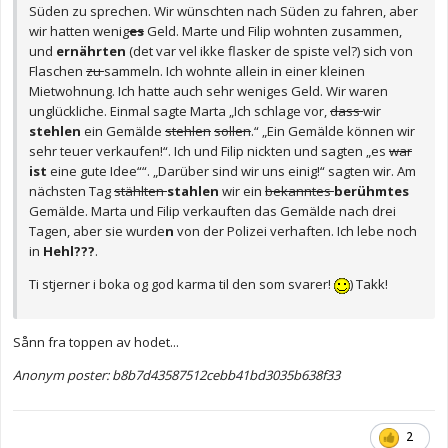
Süden zu sprechen. Wir wünschten nach Süden zu fahren, aber
wir hatten wenig
es
Geld. Marte und Filip wohnten zusammen,
und
ernährten
(det var vel ikke flasker de spiste vel?) sich von
Flaschen
zu
sammeln. Ich wohnte allein in einer kleinen
Mietwohnung. Ich hatte auch sehr weniges Geld. Wir waren
unglückliche. Einmal sagte Marta „Ich schlage vor,
dass
wir
stehlen
ein Gemälde
stehlen
sollen
.“ „Ein Gemälde können wir
sehr teuer verkaufen!“. Ich und Filip nickten und sagten „es
war
ist
eine gute Idee““. „Darüber sind wir uns einig!“ sagten wir. Am
nächsten Tag
stählten
stahlen
wir ein
bekanntes
berühmtes
Gemälde. Marta und Filip verkauften das Gemälde nach drei
Tagen, aber sie wurde
n
von der Polizei verhaften. Ich lebe noch
in
Hehl???
.
Ti stjerner i boka og god karma til den som svarer!
) Takk!
Sånn fra toppen av hodet...
Anonym poster: b8b7d43587512cebb41bd3035b638f33
2