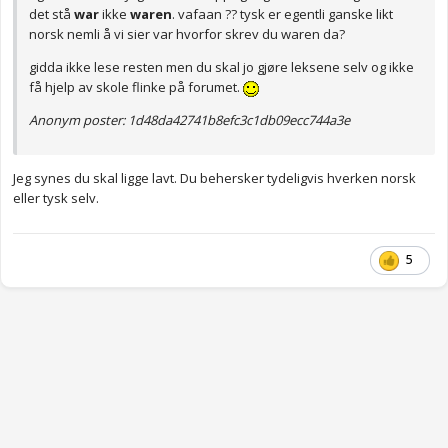
det stå
war
ikke
waren
. vafaan ?? tysk er egentli ganske likt
norsk nemli å vi sier var hvorfor skrev du waren da?
gidda ikke lese resten men du skal jo gjøre leksene selv og ikke
få hjelp av skole flinke på forumet.
Anonym poster: 1d48da42741b8efc3c1db09ecc744a3e
Jeg synes du skal ligge lavt. Du behersker tydeligvis hverken norsk
eller tysk selv.
5