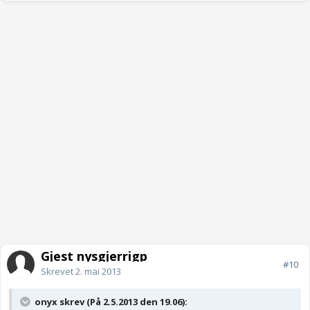
Gjest nysgjerrigp
#10
Skrevet
2. mai 2013
onyx skrev (På 2.5.2013 den 19.06):