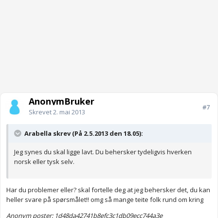
AnonymBruker
#7
Skrevet
2. mai 2013
Arabella skrev (På 2.5.2013 den 18.05):
Jeg synes du skal ligge lavt. Du behersker tydeligvis hverken
norsk eller tysk selv.
Har du problemer eller? skal fortelle deg at jeg behersker det, du kan
heller svare på spørsmålet!! omg så mange teite folk rund om kring
Anonym poster: 1d48da42741b8efc3c1db09ecc744a3e