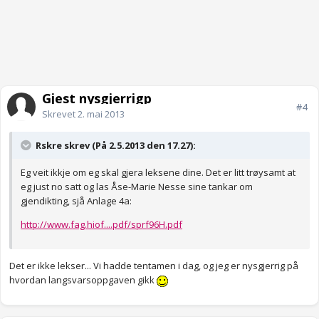
Gjest nysgjerrigp
#4
Skrevet
2. mai 2013
Rskre skrev (På 2.5.2013 den 17.27):
Eg veit ikkje om eg skal gjera leksene dine. Det er litt trøysamt at
eg just no satt og las Åse-Marie Nesse sine tankar om
gjendikting, sjå Anlage 4a:
http://www.fag.hiof....pdf/sprf96H.pdf
Det er ikke lekser... Vi hadde tentamen i dag, og jeg er nysgjerrig på
hvordan langsvarsoppgaven gikk