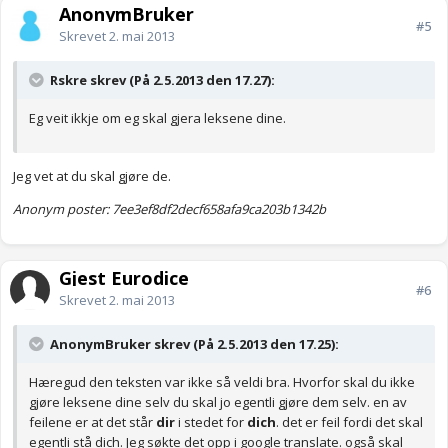
AnonymBruker
#5
Skrevet
2. mai 2013
Rskre skrev (På 2.5.2013 den 17.27):
Eg veit ikkje om eg skal gjera leksene dine.
Jeg vet at du skal gjøre de.
Anonym poster: 7ee3ef8df2decf658afa9ca203b1342b
Gjest Eurodice
#6
Skrevet
2. mai 2013
AnonymBruker skrev (På 2.5.2013 den 17.25):
Hæregud den teksten var ikke så veldi bra. Hvorfor skal du ikke
gjøre leksene dine selv du skal jo egentli gjøre dem selv. en av
feilene er at det står
dir
i stedet for
dich
. det er feil fordi det skal
egentli stå dich. Jeg søkte det opp i google translate. også skal