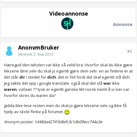
Videoannonse
Annonse
AnonymBruker
#2
Skrevet
2. mai 2013
Hæregud den teksten var ikke så veldi bra. Hvorfor skal du ikke gjøre
leksene dine selv du skal jo egentli gjøre dem selv. en av feilene er at
det står
dir
i stedet for
dich
. det er feil fordi det skal egentli stå dich.
Jeg søkte det opp i google translate. også skal det stå
war
ikke
waren
. vafaan ?? tysk er egentli ganske likt norsk nemli å vi sier var
hvorfor skrev du waren da?
gidda ikke lese resten men du skal jo gjøre leksene selv og ikke få
hjelp av skole flinke på forumet.
Anonym poster: 1d48da42741b8efc3c1db09ecc744a3e