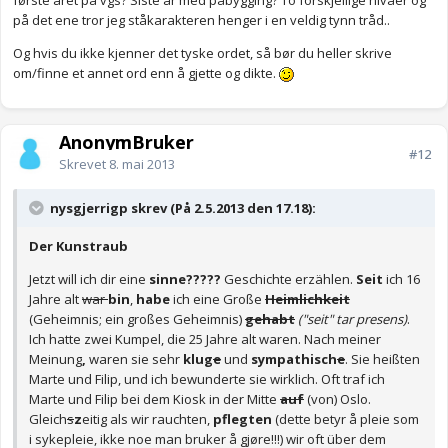
første året på vgs? Siste år med påbygging? To forskjellige nivåer og
på det ene tror jeg ståkarakteren henger i en veldig tynn tråd..
Og hvis du ikke kjenner det tyske ordet, så bør du heller skrive
om/finne et annet ord enn å gjette og dikte.
AnonymBruker
#12
Skrevet
8. mai 2013
nysgjerrigp skrev (På 2.5.2013 den 17.18):
Der Kunstraub
Jetzt will ich dir eine
sinne?????
Geschichte erzählen.
Seit
ich 16
Jahre alt
war
bin
,
habe
ich eine Große
Heimlichkeit
(Geheimnis; ein großes Geheimnis)
gehabt
("seit" tar presens)
.
Ich hatte zwei Kumpel, die 25 Jahre alt waren. Nach meiner
Meinung
,
waren sie sehr
klug
e
und
sympathisch
e
. Sie heißten
Marte und Filip, und ich bewunderte sie wirklich. Oft traf ich
Marte und Filip bei dem Kiosk in der Mitte
auf
(von) Oslo.
Gleich
s
z
eitig als wir rauchten,
pflegten
(dette betyr å pleie som
i sykepleie, ikke noe man bruker å gjøre!!!) wir oft über dem