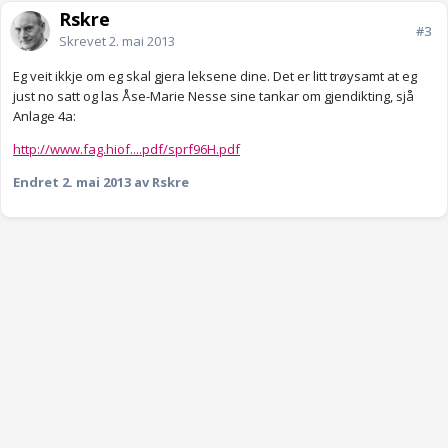
Rskre
#3
Skrevet
2. mai 2013
Eg veit ikkje om eg skal gjera leksene dine. Det er litt trøysamt at eg
just no satt og las Åse-Marie Nesse sine tankar om gjendikting, sjå
Anlage 4a:
http://www.fag.hiof....pdf/sprf96H.pdf
Endret
2. mai 2013
av Rskre