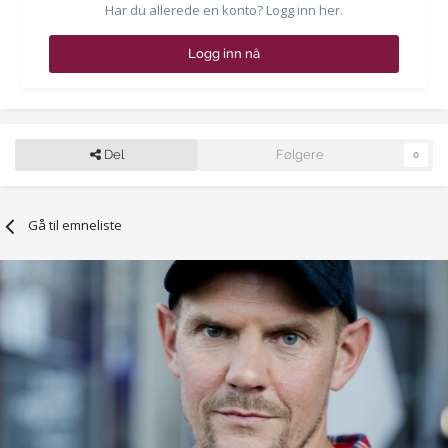
Har du allerede en konto? Logg inn her.
Logg inn nå
Del
Følgere
0
Gå til emneliste