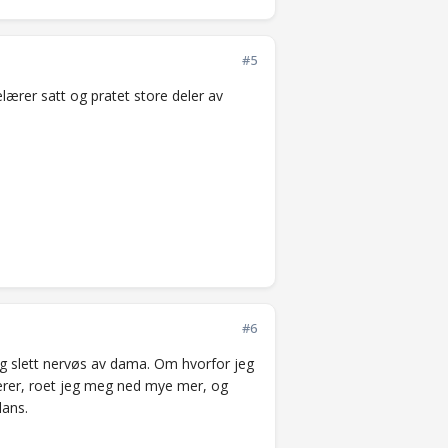
#5
lærer satt og pratet store deler av
#6
og slett nervøs av dama. Om hvorfor jeg
ærer, roet jeg meg ned mye mer, og
lans.