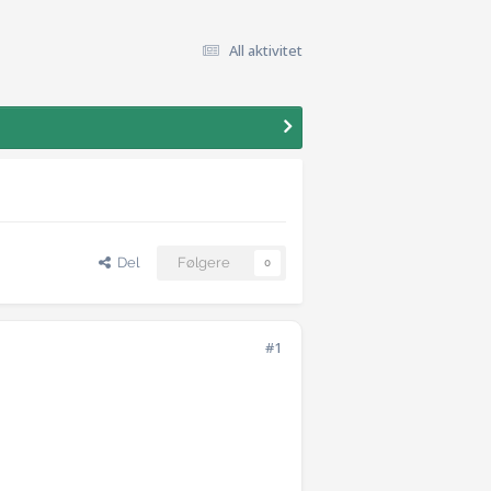
All aktivitet
Del
Følgere
0
#1