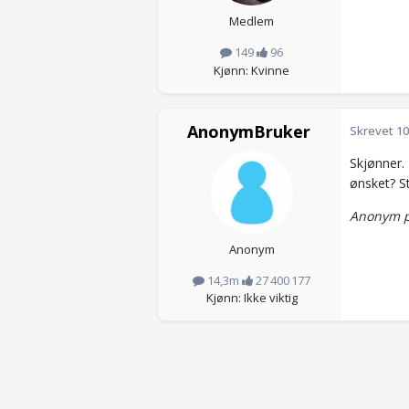
Medlem
149
96
Kjønn: Kvinne
AnonymBruker
Skrevet
10
Skjønner.
ønsket? S
Anonym p
Anonym
14,3m
27 400 177
Kjønn: Ikke viktig