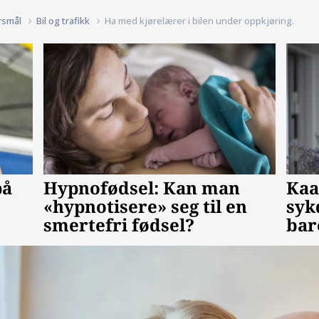
rsmål
Bil og trafikk
Ha med kjørelærer i bilen under oppkjøring.