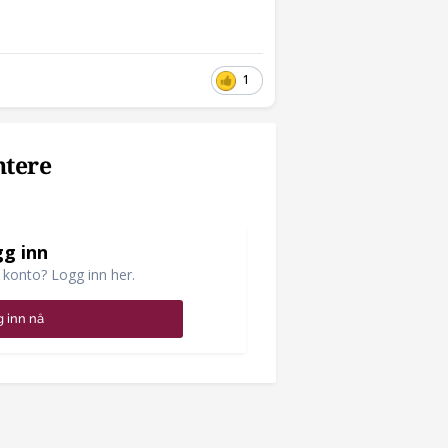
1
ntere
g inn
 konto? Logg inn her.
 inn nå