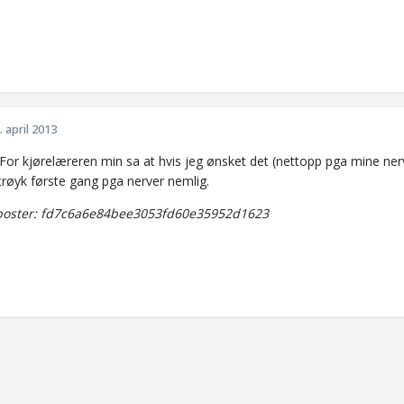
. april 2013
 For kjørelæreren min sa at hvis jeg ønsket det (nettopp pga mine ne
trøyk første gang pga nerver nemlig.
oster: fd7c6a6e84bee3053fd60e35952d1623