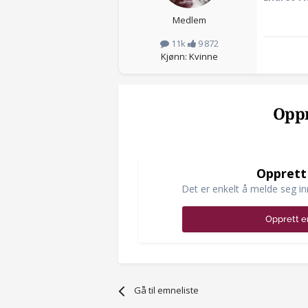
Medlem
11k
9 872
Kjønn: Kvinne
Oppr
Opprett
Det er enkelt å melde seg in
Opprett e
Gå til emneliste