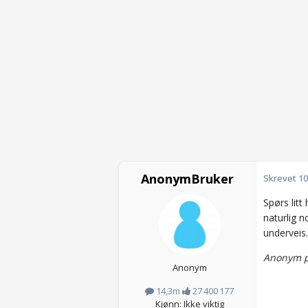
AnonymBruker
Skrevet
10
Spørs litt
naturlig 
underveis.
Anonym p
Anonym
14,3m
27 400 177
Kjønn: Ikke viktig