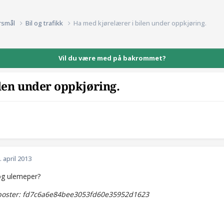
rsmål
Bil og trafikk
Ha med kjørelærer i bilen under oppkjøring.
Vil du være med på bakrommet?
len under oppkjøring.
. april 2013
og ulemeper?
oster: fd7c6a6e84bee3053fd60e35952d1623