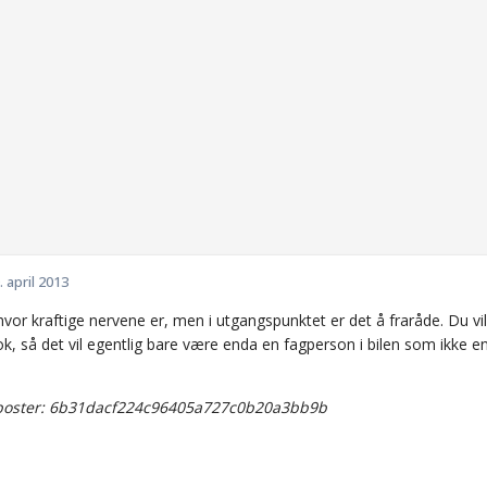
. april 2013
 hvor kraftige nervene er, men i utgangspunktet er det å fraråde. Du vi
nok, så det vil egentlig bare være enda en fagperson i bilen som ikke
oster: 6b31dacf224c96405a727c0b20a3bb9b