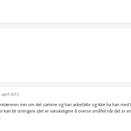
. april 2013
ørelæreren min om det samme og han anbefalte og ikke ha han med hv
r kan bli strengere (det er vanskeligere å overse småfeil når det er 
.