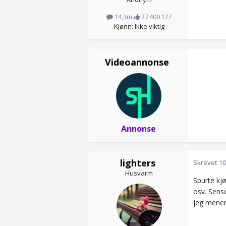
14,3m
27 400 177
Kjønn: Ikke viktig
Videoannonse
Annonse
lighters
Skrevet
10
Husvarm
Spurte kj
osv. Senso
jeg mener