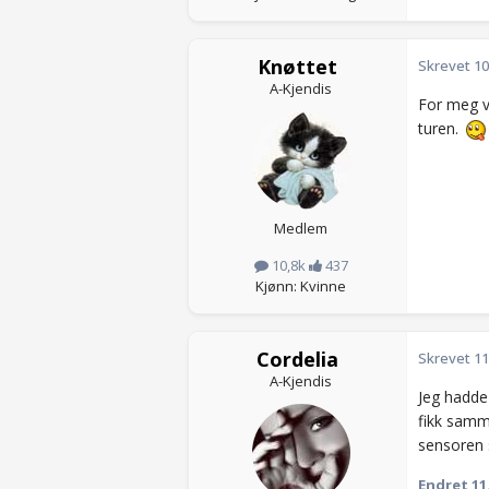
Knøttet
Skrevet
10
A-Kjendis
For meg v
turen.
Medlem
10,8k
437
Kjønn: Kvinne
Cordelia
Skrevet
11
A-Kjendis
Jeg hadde
fikk samm
sensoren 
Endret
11