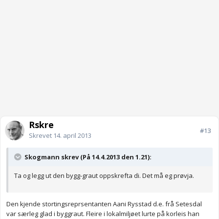
Rskre
#13
Skrevet
14. april 2013
Skogmann skrev (På 14.4.2013 den 1.21):
Ta og legg ut den bygg-graut oppskrefta di. Det må eg prøvja.
Den kjende stortingsreprsentanten Aani Rysstad d.e. frå Setesdal
var særleg glad i byggraut. Fleire i lokalmiljøet lurte på korleis han