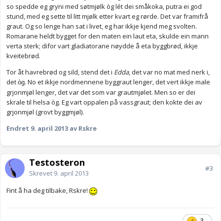
so spedde eg gryni med søtmjølk òg lét dei småkoka, putra ei god
stund, med eg sette til litt mjølk etter kvart eg rørde. Det var framifrå
graut. Og so lenge han sat i livet, eg har ikkje kjend meg svolten.
Romarane heldt bygget for den maten ein laut eta, skulde ein mann
verta sterk; difor vart gladiatorane nøydde å eta byggbrød, ikkje
kveitebrød.
Tor åt havrebrød og sild, stend det i
Edda
, det var no mat med nerk i,
det
. No et ikkje nordmennene byggraut lenger, det vert ikkje male
òg
grjonmjøl lenger, det var det som var grautmjølet. Men so er dei
skrale til helsa òg. Eg vart oppalen på vassgraut; den kokte dei av
grjonmjøl (grovt byggmjøl).
Endret
9. april 2013
av Rskre
Testosteron
#3
Skrevet
9. april 2013
Fint å ha deg tilbake, Rskre!
3