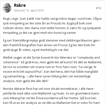
Rskre
#10
Skrevet
13. april 2013
Regn, regn. Surt, kaldt. Har halde sengi nokre dagar; vond hals. Såg ei
tysk innspeling av dei siste åri av Prousts liv, bygd på boki som
Celeste skreiv, den dama som stelte honom. Ei særs fin og sympatisk
innspeling, ja det var gjort med stor kunst og varme.
Eg ser framstillingi mykje godt stemmer med skildringa Maurois gjev i
den framifrå biografien han skreiv um Proust. Eg las den boki for
gode tjuge år sidan, og eit merkeleg liv var det.
Wellek segjer at det fyrste kravet til stor litteratur er "complexity and
coherence". Eit godt krav, men gjeld det all kunst? Eit dikt av Mallarmé,
lat oss ta sonetten um svana som er frosi fast i isen, "Le vierge, le
vivace et le bel aujourd'hui", kan det høva, den har både mangfald
og samanheng, - i alle høve syner Kittang det i sin meisterlege
analyse, men gjeld det alle dikt?
Norske diktarar flest har vel vore skrale teoretikarar, i alle høve
jamførde med slike som Mallarmé og Yeats. So ein grunnlærd mann
som Kittang har vel lite å kvessa klørne på her heime. Sjå kva han
kan få ut av ein analyse av eit dikt av Mallarme! Det er noko for han!