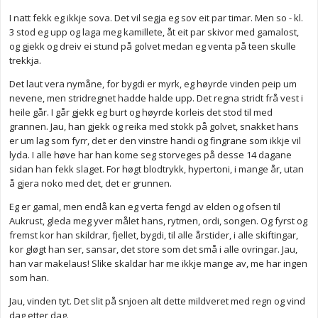
I natt fekk eg ikkje sova. Det vil segja eg sov eit par timar. Men so - kl.
3 stod eg upp og laga meg kamillete, åt eit par skivor med gamalost,
og gjekk og dreiv ei stund på golvet medan eg venta på teen skulle
trekkja.
Det laut vera nymåne, for bygdi er myrk, eg høyrde vinden peip um
nevene, men stridregnet hadde halde upp. Det regna stridt frå vest i
heile går. I går gjekk eg burt og høyrde korleis det stod til med
grannen. Jau, han gjekk og reika med stokk på golvet, snakket hans
er um lag som fyrr, det er den vinstre handi og fingrane som ikkje vil
lyda. I alle høve har han kome seg storveges på desse 14 dagane
sidan han fekk slaget. For høgt blodtrykk, hypertoni, i mange år, utan
å gjera noko med det, det er grunnen.
Eg er gamal, men endå kan eg verta fengd av elden og ofsen til
Aukrust, gleda meg yver målet hans, rytmen, ordi, songen. Og fyrst og
fremst kor han skildrar, fjellet, bygdi, til alle årstider, i alle skiftingar,
kor gløgt han ser, sansar, det store som det små i alle ovringar. Jau,
han var makelaus! Slike skaldar har me ikkje mange av, me har ingen
som han.
Jau, vinden tyt. Det slit på snjoen alt dette mildveret med regn og vind
dag etter dag.