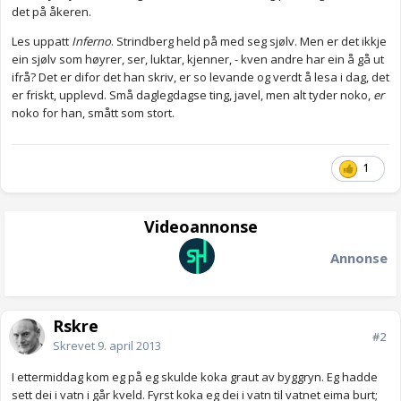
det på åkeren.
Les uppatt
Inferno
. Strindberg held på med seg sjølv. Men er det ikkje
ein sjølv som høyrer, ser, luktar, kjenner, - kven andre har ein å gå ut
ifrå? Det er difor det han skriv, er so levande og verdt å lesa i dag, det
er friskt, upplevd. Små daglegdagse ting, javel, men alt tyder noko,
er
noko for han, smått som stort.
1
Videoannonse
Annonse
Rskre
#2
Skrevet
9. april 2013
I ettermiddag kom eg på eg skulde koka graut av byggryn. Eg hadde
sett dei i vatn i går kveld. Fyrst koka eg dei i vatn til vatnet eima burt;