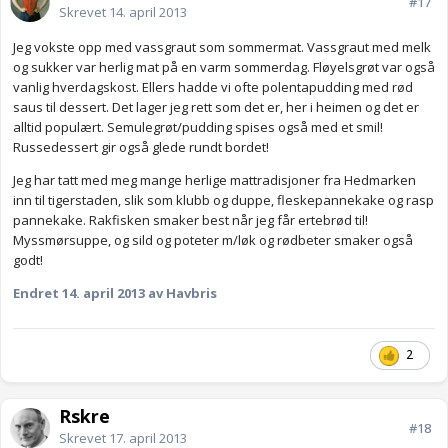
#17
Skrevet
14. april 2013
Jeg vokste opp med vassgraut som sommermat. Vassgraut med melk
og sukker var herlig mat på en varm sommerdag. Fløyelsgrøt var også
vanlig hverdagskost. Ellers hadde vi ofte polentapudding med rød
saus til dessert. Det lager jeg rett som det er, her i heimen og det er
alltid populært. Semulegrøt/pudding spises også med et smil!
Russedessert gir også glede rundt bordet!
Jeg har tatt med meg mange herlige mattradisjoner fra Hedmarken
inn til tigerstaden, slik som klubb og duppe, fleskepannekake og rasp
pannekake. Rakfisken smaker best når jeg får ertebrød til!
Myssmørsuppe, og sild og poteter m/løk og rødbeter smaker også
godt!
Endret
14. april 2013
av Havbris
2
Rskre
#18
Skrevet
17. april 2013