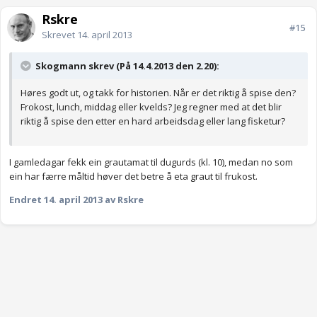
Rskre
#15
Skrevet
14. april 2013
Skogmann skrev (På 14.4.2013 den 2.20):
Høres godt ut, og takk for historien. Når er det riktig å spise den?
Frokost, lunch, middag eller kvelds? Jeg regner med at det blir
riktig å spise den etter en hard arbeidsdag eller lang fisketur?
I gamledagar fekk ein grautamat til dugurds (kl. 10), medan no som
ein har færre måltid høver det betre å eta graut til frukost.
Endret
14. april 2013
av Rskre