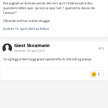
Fire jugeait un écrivain perdu dès lors qu'il s'intéressait à des
questions telles que : qu'est-ce que l'art ?, quel est le devoir de
l'artiste?"
Sårande ord har svarte skuggar.
Endret
13. april 2013
av Rskre
Gjest Skogmann
#12
Skrevet
14. april 2013
Ta og legg ut den bygg-graut oppskrefta di. Det må eg prøvja.
2