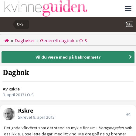
O-S
»
Dagbøker
»
Generell dagbok
»
O-S
Vil du være med på bakrommet?
Dagbok
Av Rskre
9. april 2013
i
O-S
Rskre
#1
Skrevet
9. april 2013
Det gode vårvêret som det stend so mykje fint um i
Kongspegelen
svik
oss ikkje. Ljose lette dagar, med litt vind. Me dreg på ris og brenner