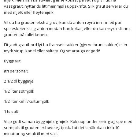
mjølk. Men han kan svært gjerne kokast på vatn òg. Vil du ha
vassgraut, nyttar du litt meir mjøl i uppskrifta. Slik graut serverar du
med mjølk eller fløytemjølk.
Vil du ha grauten ekstra grov, kan du anten røyra inn inn eit par
spiseskeier kli i grauten medan han kokar, eller du kan røyra kli inn i
grauten på tallerkenen.
Eit godt grautbord lyt ha framsett sukker (gjerne brunt sukker) eller
myrk sirup, kanel eller syltety. Og smørauga er godt!
Byggraut
(tri personar)
2 1/2 dl byggmjøl
1/2 liter søtmjølk
1/2 liter kefir/kulturmjølk
1 ts salt
Visp godt saman byggmjøl og mjølk. Kok upp under røring og spe med
surmjølk til grauten er høveleg tjukk. Lat det småkoka i cirka 10
minuttar og smak til med salt.