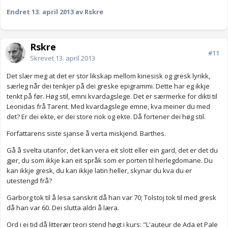
Endret
13. april 2013
av Rskre
Rskre
#11
Skrevet
13. april 2013
Det slær meg at det er stor likskap mellom kinesisk og gresk lyrikk,
særleg når dei tenkjer på dei greske epigrammi. Dette har eg ikkje
tenkt på før. Høg stil, emni kvardagslege. Det er særmerke for dikti til
Leonidas frå Tarent. Med kvardagslege emne, kva meiner du med
det? Er dei ekte, er dei store nok og ekte. Då fortener dei høg stil.
Forfattarens siste sjanse å verta miskjend. Barthes.
Gå å svelta utanfor, det kan vera eit slott eller ein gard, det er det du
gjer, du som ikkje kan eit språk som er porten til herlegdomane. Du
kan ikkje gresk, du kan ikkje latin heller, skynar du kva du er
utestengd frå?
Garborg tok til å lesa sanskrit då han var 70; Tolstoj tok til med gresk
då han var 60. Dei slutta aldri å læra.
Ord i ei tid då litterær teori stend høgt i kurs: "L'auteur de Ada et Pale