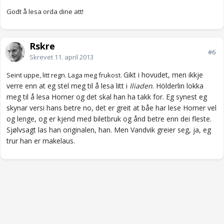
Godt å lesa orda dine att!
Rskre
#6
Skrevet
11. april 2013
Gikt i hovudet, men ikkje
Seint uppe, litt regn. Laga meg frukost.
verre enn at eg stel meg til å lesa litt i
Iliaden
. Hölderlin lokka
meg til å lesa Homer og det skal han ha takk for. Eg synest eg
skynar versi hans betre no, det er greit at båe har lese Homer vel
og lenge, og er kjend med biletbruk og ånd betre enn dei fleste.
Sjølvsagt las han originalen, han. Men Vandvik greier seg, ja, eg
trur han er makelaus.