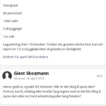
Vassgraut
(tri personar)
1 liter vatn
3 dl byggmjøl
1 ts salt
Lag jamning. Kok i 10 minuttar. Ynskjer ein grauten ekstra fast, kan ein
røyre inn 1-2 ss byggmjøl etter at grauten er ferdigkokt.
Endret
14. april 2013
av Rskre
Gjest Skogmann
#14
Skrevet
14. april 2013
Høres godt ut, og takk for historien. Når er det riktig å spise den?
Frokost, lunch, middag eller kvelds? Jeg regner med at det blir riktig å
spise den etter en hard arbeidsdag eller lang fisketur?