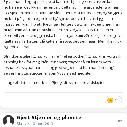
Eg vaknar tidleg. Upp, slepp ut kattane. Kjetlingen er vaksen kar
no,han gjer det ikkje inne lenger. Kjetta, som me arva etter grannen,
ligg sjeldan inne um natti. Me slepp henne ut um kvelden, og so gjeng
ho burt på garden og held til hjå kyrne; der var ho van liggja; um
morgonen kjem ho att. Kjetlingen tek seg òg turar i skogen, men han
hittar heim att. Han er buskut som ein skogakatt, kliv i tre som eit
ikorn, vil vera ute og granska heile dagane um vêret ikkje er for grovt.
Kjetta søv. Ja, katten, slå katten i å sova, det gjer ingen. Men like mjuk
og ledug er han.
Strindberg talar i
Ensam
um sine "heliga böcker".
Ensam
har vorti slik
ei heilag bok for meg. Når Strindberg støyter på eit latinsk vers i
lesnaden, skynar han det, og gled seg over at han har "bildning",
segjer han. Eg, stakkar, er som Vogg, nøgd med lite.
I dag sol, fint. Litt utearbeid. Gjer godt, skirnar hovudskolten.
1
Gjest Stjerner og planeter
#5
Skrevet
10. april 2013