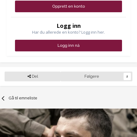
Opprett en konto
Logg inn
Har du allerede en konto? Logg inn her.
Logg inn nå
Del
Følgere
2
Gå til emneliste