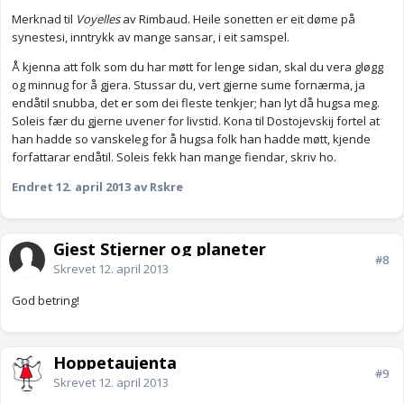
Merknad til
Voyelles
av Rimbaud. Heile sonetten er eit døme på
synestesi, inntrykk av mange sansar, i eit samspel.
Å kjenna att folk som du har møtt for lenge sidan, skal du vera gløgg
og minnug for å gjera. Stussar du, vert gjerne sume fornærma, ja
endåtil snubba, det er som dei fleste tenkjer; han lyt då hugsa meg.
Soleis fær du gjerne uvener for livstid. Kona til Dostojevskij fortel at
han hadde so vanskeleg for å hugsa folk han hadde møtt, kjende
forfattarar endåtil. Soleis fekk han mange fiendar, skriv ho.
Endret
12. april 2013
av Rskre
Gjest Stjerner og planeter
#8
Skrevet
12. april 2013
God betring!
Hoppetaujenta
#9
Skrevet
12. april 2013