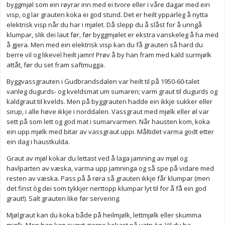
byggmjøl som ein røyrar inn med ei tvore eller i våre dagar med ein
visp, og lar grauten koka ei god stund. Det er heilt ypparleg å nytta
elektrisk visp når du har i mjølet. Då slepp du å slåst for å unngå
klumpar, slik dei laut før, før byggmjølet er ekstra vanskeleg å ha med
å gjera. Men med ein elektrisk visp kan du få grauten så hard du
berre vil og likevel heilt jamn! Prøv å by han fram med kald surmjølk
attåt, før du set fram saftmugga.
Byggvassgrauten i Gudbrandsdalen var heilt til på 1950-60-talet
vanleg dugurds- og kveldsmat um sumaren; varm graut til dugurds og
kaldgraut til kvelds. Men på byggrauten hadde ein ikkje sukker eller
sirup, i alle høve ikkje i norddalen. Vassgraut med mjølk eller øl var
sett på som lett og god mat i sumarvarmen. Når hausten kom, koka
ein upp mjølk med bitar av vassgraut uppi. Måltidet varma godt etter
ein dag i haustkulda.
Graut av mjøl kokar du lettast ved å laga jamning av mjøl og
havlparten av væska, varma upp jamninga og så spe på vidare med
resten av væska. Pass på å røra så grauten ikkje får klumpar (men
det finst òg dei som tykkjer nerttopp klumpar lyt til for å få ein god
graut!). Salt grauten like før servering.
Mjølgraut kan du koka både på heilmjølk, lettmjølk eller skumma