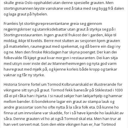
skulle greia Oslo-opphaldet utan denne spesielle grauten. Men
stortingsmannen løyste vanskane ved å taka med seg bygg frå dalen
og laga graut på hybelen.
Framleis lyt stortingsrepresentantane greia seg gjennom
regjeringskriser og utanriksdebattar utan graut å styrkja seg på i
Stortingsrestauranten. Ingen graut til frukost der i garden, ikkje til
middag, ikkje til kvelds. Berre mot slutten av sesjonen kjem grauten
på matsetelen, raumegraut med spekemat, og då berre ein dag i ny
og ne. Men den finske Riksdagen har skyna poenget. Der kan dei
folkevalde få kjøpt graut kvar morgon i restauranten. Dei kan sitja
med utsyn over inste del av Mannerheimvegen og nyta god varm
havregraut med mjølk på, og kjenne korleis både kropp og tankar
vaknar og får ny styrke.
Historia Snorre fortel um Tormod Kolbrunarskald er illustrerande for
vikingane sitt syn på graut. Tormod fekk banesår på Stiklestad i 1030
då ei pil råka han i hjarta. I si naud søkjer han lækjarhjelp og hamnar
mellom bønder. Ei bondekone lagar ein graut av stampa lauk og
andre grassortar som ho ofte nytta å la såra folk eta. Då kunne ho
finna ut um innvolane var skadde, for i så høve kjende ho lauklukt av
såra. Denne grauten vil ho at også Tormod skal eta. Men han trur at
han vert servert mat. Som den ekte vikingen han er, har Tortmod