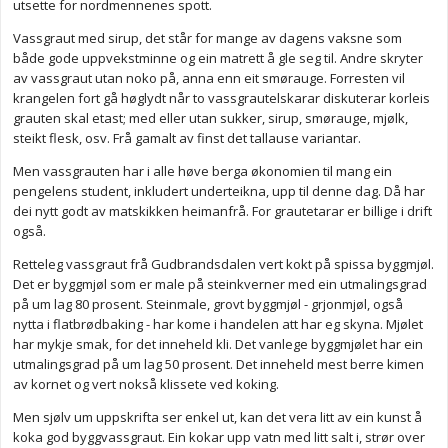
utsette for nordmennenes spott.
Vassgraut med sirup, det står for mange av dagens vaksne som
både gode uppvekstminne og ein matrett å gle seg til. Andre skryter
av vassgraut utan noko på, anna enn eit smørauge. Forresten vil
krangelen fort gå høglydt når to vassgrautelskarar diskuterar korleis
grauten skal etast; med eller utan sukker, sirup, smørauge, mjølk,
steikt flesk, osv. Frå gamalt av finst det tallause variantar.
Men vassgrauten har i alle høve berga økonomien til mang ein
pengelens student, inkludert underteikna, upp til denne dag. Då har
dei nytt godt av matskikken heimanfrå. For grautetarar er billige i drift
også.
Retteleg vassgraut frå Gudbrandsdalen vert kokt på spissa byggmjøl.
Det er byggmjøl som er male på steinkverner med ein utmalingsgrad
på um lag 80 prosent. Steinmale, grovt byggmjøl - grjonmjøl, også
nytta i flatbrødbaking - har kome i handelen att har eg skyna. Mjølet
har mykje smak, for det inneheld kli. Det vanlege byggmjølet har ein
utmalingsgrad på um lag 50 prosent. Det inneheld mest berre kimen
av kornet og vert nokså klissete ved koking.
Men sjølv um uppskrifta ser enkel ut, kan det vera litt av ein kunst å
koka god byggvassgraut. Ein kokar upp vatn med litt salt i, strør over