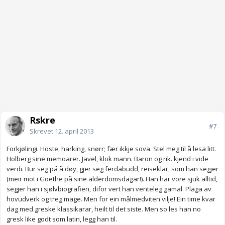
Rskre
#7
Skrevet
12. april 2013
Forkjølingi. Hoste, harking, snørr; fær ikkje sova. Stel meg til å lesa litt.
Holberg sine memoarer. Javel, klok mann. Baron og rik. kjend i vide
verdi. Bur seg på å døy, gjer seg ferdabudd, reiseklar, som han segjer
(meir mot i Goethe på sine alderdomsdagar!). Han har vore sjuk alltid,
segjer han i sjølvbiografien, difor vert han venteleg gamal. Plaga av
hovudverk og treg mage. Men for ein målmedviten vilje! Ein time kvar
dag med greske klassikarar, heilt til det siste. Men so les han no
gresk like godt som latin, legg han til.