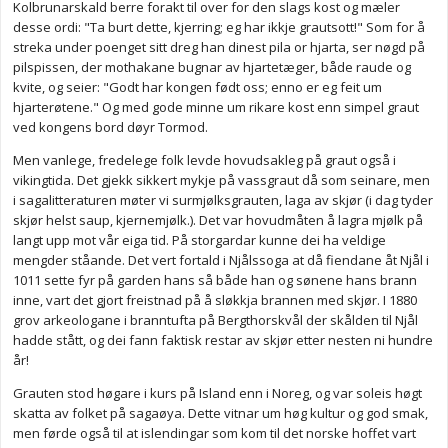
Kolbrunarskald berre forakt til over for den slags kost og mæler
desse ordi: "Ta burt dette, kjerring; eg har ikkje grautsott!" Som for å
streka under poenget sitt dreg han dinest pila or hjarta, ser nøgd på
pilspissen, der mothakane bugnar av hjartetæger, både raude og
kvite, og seier: "Godt har kongen født oss; enno er eg feit um
hjarterøtene." Og med gode minne um rikare kost enn simpel graut
ved kongens bord døyr Tormod.
Men vanlege, fredelege folk levde hovudsakleg på graut også i
vikingtida. Det gjekk sikkert mykje på vassgraut då som seinare, men
i sagalitteraturen møter vi surmjølksgrauten, laga av skjør (i dag tyder
skjør helst saup, kjernemjølk.). Det var hovudmåten å lagra mjølk på
langt upp mot vår eiga tid. På storgardar kunne dei ha veldige
mengder ståande. Det vert fortald i Njålssoga at då fiendane åt Njål i
1011 sette fyr på garden hans så både han og sønene hans brann
inne, vart det gjort freistnad på å sløkkja brannen med skjør. I 1880
grov arkeologane i branntufta på Bergthorskvål der skålden til Njål
hadde stått, og dei fann faktisk restar av skjør etter nesten ni hundre
år!
Grauten stod høgare i kurs på Island enn i Noreg, og var soleis høgt
skatta av folket på sagaøya. Dette vitnar um høg kultur og god smak,
men førde også til at islendingar som kom til det norske hoffet vart