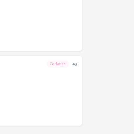
#3
Forfatter