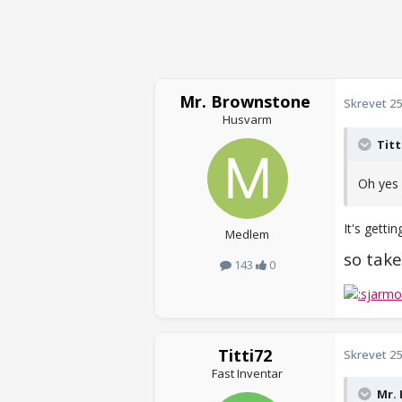
Mr. Brownstone
Skrevet
25
Husvarm
Titt
Oh yes b
It's gettin
Medlem
so take 
143
0
Titti72
Skrevet
25
Fast Inventar
Mr. 