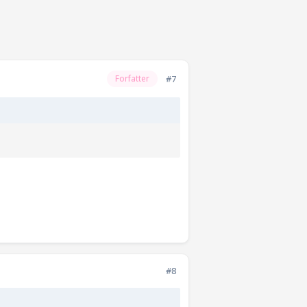
#7
Forfatter
#8