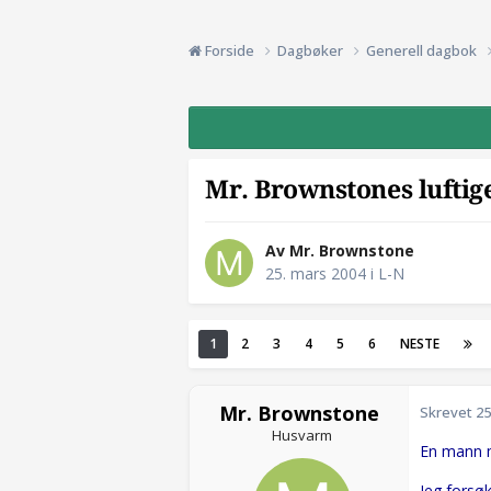
Forside
Dagbøker
Generell dagbok
Mr. Brownstones luftige
Av Mr. Brownstone
25. mars 2004
i
L-N
1
2
3
4
5
6
NESTE
Mr. Brownstone
Skrevet
25
Husvarm
En mann m
Jeg forsøk