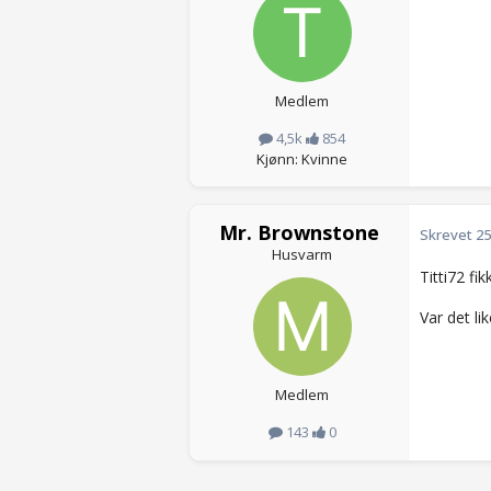
Medlem
4,5k
854
Kjønn: Kvinne
Mr. Brownstone
Skrevet
25
Husvarm
Titti72 fi
Var det l
Medlem
143
0