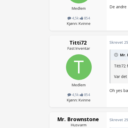
De andre g
Medlem
4,5k
854
Kjønn: Kvinne
Titti72
Skrevet
25
Fast Inventar
Mr. 
Titti72 
Var det
Medlem
Oh yes baby
4,5k
854
Kjønn: Kvinne
Mr. Brownstone
Skrevet
25
Husvarm