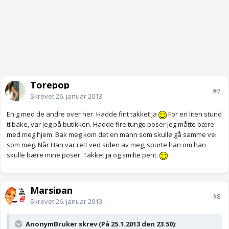
Torepop
#7
Skrevet
26. januar 2013
Enig med de andre over her. Hadde fint takket ja
For en liten stund
tilbake, var jeg på butikken. Hadde fire tunge poser jeg måtte bære
med meg hjem. Bak meg kom det en mann som skulle gå samme vei
som meg. Når Han var rett ved siden av meg, spurte han om han
skulle bære mine poser. Takket ja og smilte pent.
Marsipan
#8
Skrevet
26. januar 2013
AnonymBruker skrev (På 25.1.2013 den 23.50):