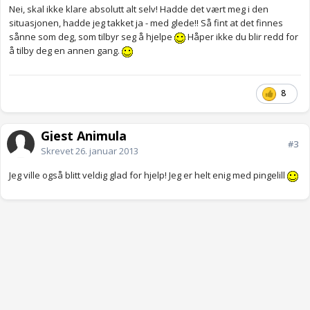
Nei, skal ikke klare absolutt alt selv! Hadde det vært meg i den
situasjonen, hadde jeg takket ja - med glede!! Så fint at det finnes
sånne som deg, som tilbyr seg å hjelpe
Håper ikke du blir redd for
å tilby deg en annen gang.
8
Gjest Animula
#3
Skrevet
26. januar 2013
Jeg ville også blitt veldig glad for hjelp! Jeg er helt enig med pingelill