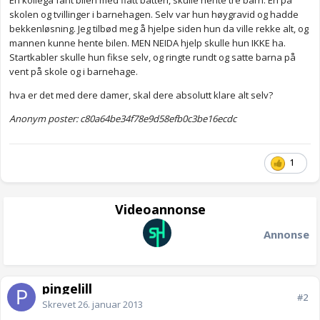
En kollega fant bilen med flatt batteri, skulle hente tre barn. En på
skolen og tvillinger i barnehagen. Selv var hun høygravid og hadde
bekkenløsning. Jeg tilbød meg å hjelpe siden hun da ville rekke alt, og
mannen kunne hente bilen. MEN NEIDA hjelp skulle hun IKKE ha.
Startkabler skulle hun fikse selv, og ringte rundt og satte barna på
vent på skole og i barnehage.
hva er det med dere damer, skal dere absolutt klare alt selv?
Anonym poster: c80a64be34f78e9d58efb0c3be16ecdc
1
Videoannonse
Annonse
pingelill
#2
Skrevet
26. januar 2013