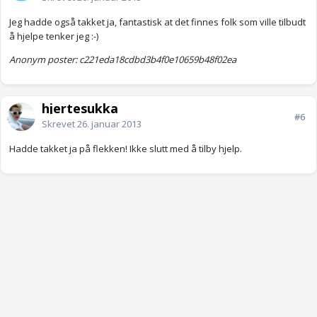
Jeg hadde også takket ja, fantastisk at det finnes folk som ville tilbudt
å hjelpe tenker jeg :-)
Anonym poster: c221eda18cdbd3b4f0e10659b48f02ea
hjertesukka
#6
Skrevet
26. januar 2013
Hadde takket ja på flekken! Ikke slutt med å tilby hjelp.