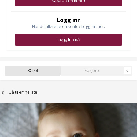
Opprett en konto
Logg inn
Har du allerede en konto? Logg inn her.
Logg inn nå
Del
Følgere
0
Gå til emneliste