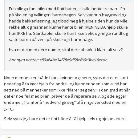
En kollega fant bilen med flatt batteri, skulle hente tre barn. En
på skolen og tvillinger i barnehagen. Selv var hun høygravid og
hadde bekkenløsning. Jeg tilbød meg å hjelpe siden hun da ville
rekke alt, og mannen kunne hente bilen. MEN NEIDA hjelp skulle
hun IKKE ha. Startkabler skulle hun fikse selv, og ringte rundt og
satte barna på vent på skole og i barnehage.
hva er det med dere damer, skal dere absolutt klare alt selv?
Anonym poster: c80a64be34f78e9d58efb0c3be16ecdc
Noen mennesker, både blant kvinner og menn, syns det er et stort
nederlag å ta imot hjelp fra andre. Jeg kjenner noen som alltid har
sett ned på mennesker som ikke "klarer seg selv". I den grad at når
det er noe feil med bilen, prøver de å reparere selv, og ødelegger
enda mer, framfor å "nedverdige seg" til å ringe verksted med en
gang.
Selv syns jeg bare det er fint både å få hjelp selv og hjelpe andre.