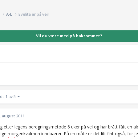
k
A-L
Evelita er på vei!
Vil du være med på bakrommet?
ide 1 av 5
. august 2011
eg etter legens beregningsmetode 6 uker på vei og har brått fått en al
e morgenkvalmen innebærer. På en måte er det litt fint også, for jeg