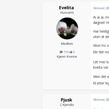
Evelita
Skrevet
28
Husvarm
Ai ai ai, 
døgnet! Hel
Har heldi
uten at de
Medlem
Mon tro o
blir det n
156
6
Kjønn: Kvinne
Litt mer b
kveita var
Men det e
til etter 
Pjusk
Skrevet
28
C-Kjendis