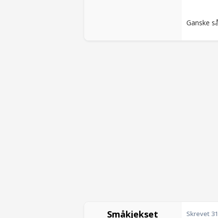
Ganske så
Småkjekset
Skrevet
31