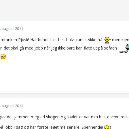
. august 2011
omtanken Pjusk! Har beholdt et helt halvt rundstykke nå
men kjenn
n det skal gå med jobb når jeg ikke bare kan flate ut på sofaen
. august 2011
 gikk det jammen meg ad skogen og toalettet var min beste venn rett 
 på jobb i dag og har første legetime senere. Spennende!
:)