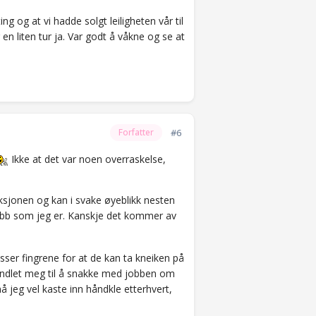
 og at vi hadde solgt leiligheten vår til
n liten tur ja. Var godt å våkne og se at
#6
Forfatter
Ikke at det var noen overraskelse,
aksjonen og kan i svake øyeblikk nesten
l jobb som jeg er. Kanskje det kommer av
ysser fingrene for at de kan ta kneiken på
andlet meg til å snakke med jobben om
 jeg vel kaste inn håndkle etterhvert,