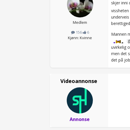
skjer inni
vissheten 
undervei
Medlem
berettige
156
6
Mannen min
Kjønn: Kvinne
:g
uvirkelig 
men det s
det på job
Videoannonse
Annonse