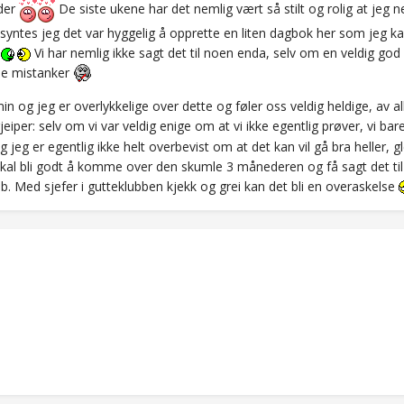
 der
De siste ukene har det nemlig vært så stilt og rolig at je
syntes jeg det var hyggelig å opprette en liten dagbok her som jeg ka
s
Vi har nemlig ikke sagt det til noen enda, selv om en veldig go
de mistanker
 og jeg er overlykkelige over dette og føler oss veldig heldige, av all
jeiper: selv om vi var veldig enige om at vi ikke egentlig prøver, vi ba
og jeg er egentlig ikke helt overbevist om at det kan vil gå bra heller,
kal bli godt å komme over den skumle 3 månederen og få sagt det til 
b. Med sjefer i gutteklubben kjekk og grei kan det bli en overaskelse