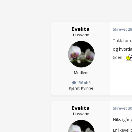
Evelita
Skrevet
28
Husvarm
Takk for 
og hvorda
tiden
Medlem
156
6
Kjønn: Kvinne
Evelita
Skrevet
30
Husvarm
Niks igår
Er likevel