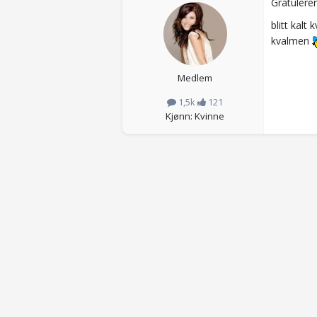
Gratulere
blitt kalt
kvalmen
Medlem
1,5k
121
Kjønn: Kvinne