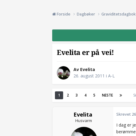
Forside
Dagbøker
Graviditetsdagbo
Evelita er på vei!
Av Evelita
26. august 2011
i
A-L
1
2
3
4
5
NESTE
S
Evelita
Skrevet
26
Husvarm
I dag er j
berømmelig