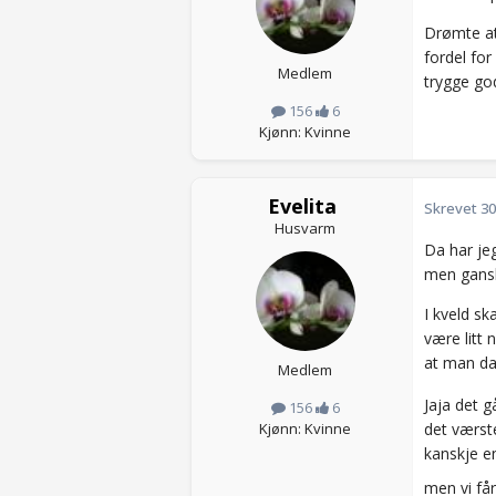
Drømte at 
fordel fo
Medlem
trygge go
156
6
Kjønn: Kvinne
Evelita
Skrevet
30
Husvarm
Da har jeg
men ganske
I kveld sk
være litt 
at man da
Medlem
Jaja det g
156
6
det værst
Kjønn: Kvinne
kanskje e
men vi får