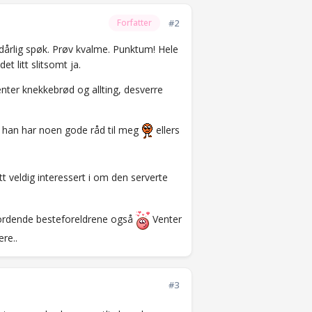
#2
Forfatter
 dårlig spøk. Prøv kvalme. Punktum! Hele
et litt slitsomt ja.
nter knekkebrød og allting, desverre
de han har noen gode råd til meg
ellers
tt veldig interessert i om den serverte
 vordende besteforeldrene også
Venter
ære..
#3