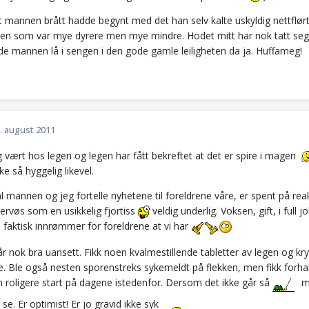
mannen brått hadde begynt med det han selv kalte uskyldig nettflørting
r en som var mye dyrere men mye mindre. Hodet mitt har nok tatt seg e
de mannen lå i sengen i den gode gamle leiligheten da ja. Huffameg!
. august 2011
 vært hos legen og legen har fått bekreftet at det er spire i magen
 så hyggelig likevel.
al mannen og jeg fortelle nyhetene til foreldrene våre, er spent på re
nervøs som en usikkelig fjortiss
veldig underlig. Voksen, gift, i ful
 faktisk innrømmer for foreldrene at vi har
år nok bra uansett. Fikk noen kvalmestillende tabletter av legen og kr
e. Ble også nesten sporenstreks sykemeldt på flekken, men fikk forh
n roligere start på dagene istedenfor. Dersom det ikke går så
må
 se. Er optimist! Er jo gravid ikke syk