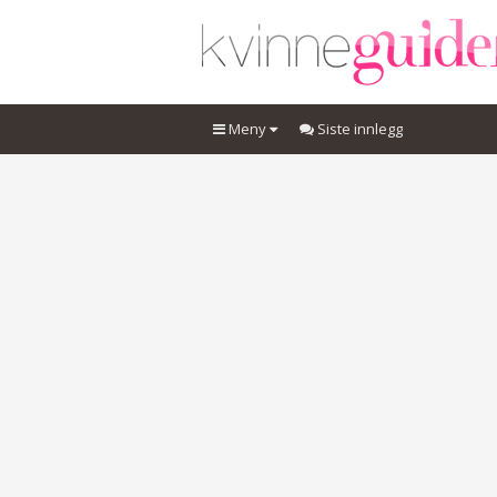
Meny
Siste innlegg