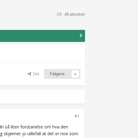
All aktivitet
Del
Følgere
1
#1
dri så liten forutanelse om hva den
 skjønner jo iallefall at det er noe som