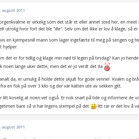
. august 2011
morgenkvalme er virkelig som det står et eller annet sted her, en meet
t utrolig hvor fort det ble "ille". Selv om det ikke er lov å klage, så er d
gvis en kjempesnill mann som lager ingefærte til meg på sengen og he
t hjelper.
m det er for tidlig og klage min nød til legen på tirsdag? Kan jo hen
ok noen lange uker dette, men det er jo verdt det da
analt da, er umulig å holde dette skjult for gode venner. Kvalm og brå
 fra en fisk på over 3 kilo og der var katten ute av sekken gitt.
r litt koselig at noen vet også. Er nok snart på tide og informere de
legetimen bare så vi har legens stempel på det
litt rar er det lov å v
. august 2011