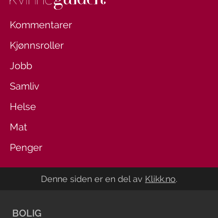
Kommentarer
Kjønnsroller
Jobb
Samliv
Helse
Mat
Penger
Denne siden er en del av
Klikk.no
.
BOLIG