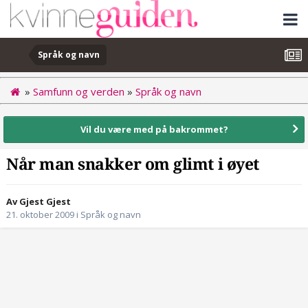
Språk og navn
»
Samfunn og verden
»
Språk og navn
Vil du være med på bakrommet?
Når man snakker om glimt i øyet
Av Gjest Gjest
21. oktober 2009
i
Språk og navn