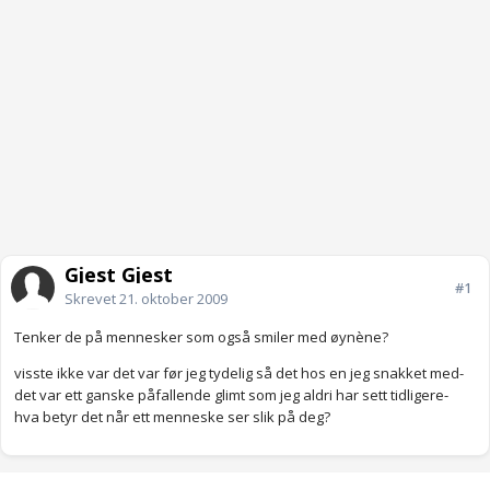
Gjest Gjest
#1
Skrevet
21. oktober 2009
Tenker de på mennesker som også smiler med øynène?
visste ikke var det var før jeg tydelig så det hos en jeg snakket med-
det var ett ganske påfallende glimt som jeg aldri har sett tidligere-
hva betyr det når ett menneske ser slik på deg?