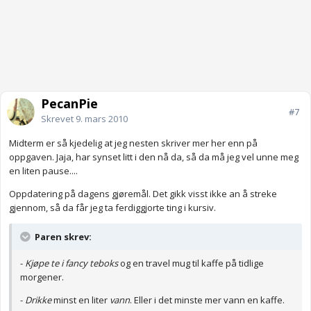
PecanPie
#7
Skrevet
9. mars 2010
Midterm er så kjedelig at jeg nesten skriver mer her enn på
oppgaven. Jaja, har synset litt i den nå da, så da må jeg vel unne meg
en liten pause....
Oppdatering på dagens gjøremål. Det gikk visst ikke an å streke
gjennom, så da får jeg ta ferdiggjorte ting i kursiv.
Paren skrev:
-
Kjøpe te i fancy teboks
og en travel mug til kaffe på tidlige
morgener.
-
Drikke
minst en liter
vann
. Eller i det minste mer vann en kaffe.