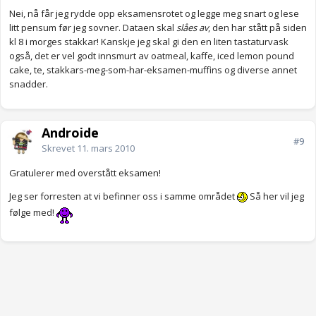
Nei, nå får jeg rydde opp eksamensrotet og legge meg snart og lese
litt pensum før jeg sovner. Dataen skal
slåes av
, den har stått på siden
kl 8 i morges stakkar! Kanskje jeg skal gi den en liten tastaturvask
også, det er vel godt innsmurt av oatmeal, kaffe, iced lemon pound
cake, te, stakkars-meg-som-har-eksamen-muffins og diverse annet
snadder.
Androide
#9
Skrevet
11. mars 2010
Gratulerer med overstått eksamen!
Jeg ser forresten at vi befinner oss i samme området
Så her vil jeg
følge med!