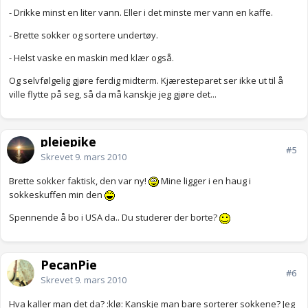
- Drikke minst en liter vann. Eller i det minste mer vann en kaffe.
- Brette sokker og sortere undertøy.
- Helst vaske en maskin med klær også.
Og selvfølgelig gjøre ferdig midterm. Kjæresteparet ser ikke ut til å
ville flytte på seg, så da må kanskje jeg gjøre det...
pleiepike
#5
Skrevet
9. mars 2010
Brette sokker faktisk, den var ny!
Mine ligger i en haug i
sokkeskuffen min den
Spennende å bo i USA da.. Du studerer der borte?
PecanPie
#6
Skrevet
9. mars 2010
Hva kaller man det da? :klø: Kanskje man bare sorterer sokkene? Jeg