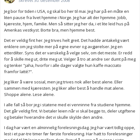
Skrevet
30. desember 2008
Jeg bor for tiden i USA, og skal bo her til mai. Jeg har på en måte en
liten pause fra livet hjemme i Norge. Jeg har alt der hjemme. Jobb,
kjæreste, hjem, familie. Men så sitter jeg her da, i et lite leid hus på
Amerikas vestkyst. Borte bra, men hjemme best.
Det er veldig fint her. Jeg trives helt greit. Det hadde antakelig vært
enklere om jeg stolte mer på egne evner og avgjørelser. Jeg en
etterdilter. Syns det er vanskelig å velge selv, om det meste. Er redd
for å skille meg ut, drite meg ut. Velger å tro at andre ser dumt på meg
og tenker "jaha, hvorfor i alle dager valgte hun kaffe macciato
framfor latté?".
Jeg liker å være sosial, men jeg trives nok aller best alene. Eller
sammen med kjæresten. Jeg liker aller best å handle mat alene.
Shoppe alene. Lese alene.
I alle fall så bor jeg i statene med ei venninne fra studiene hjemme.
Det går veldig fint. Vi betaler leien når vi skal begge to, deler utgiftene
og betaler hverandre det vi skulle skylde den andre.
I dag har vært en alminnelig forelesningsdag. Jeg har vært tidlig oppe,
lest i et par-tre timer før første forelesning. Har hatt to forelesninger