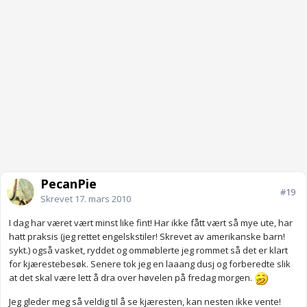
PecanPie
#19
Skrevet
17. mars 2010
I dag har været vært minst like fint! Har ikke fått vært så mye ute, har
hatt praksis (jeg rettet engelskstiler! Skrevet av amerikanske barn!
sykt.) også vasket, ryddet og ommøblerte jeg rommet så det er klart
for kjærestebesøk. Senere tok jeg en laaang dusj og forberedte slik
at det skal være lett å dra over høvelen på fredag morgen.
Jeg gleder meg så veldig til å se kjæresten, kan nesten ikke vente!