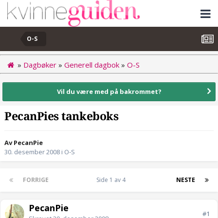
O-S
»
Dagbøker
»
Generell dagbok
»
O-S
Vil du være med på bakrommet?
PecanPies tankeboks
Av PecanPie
30. desember 2008
i
O-S
FORRIGE
Side 1 av 4
NESTE
PecanPie
#1