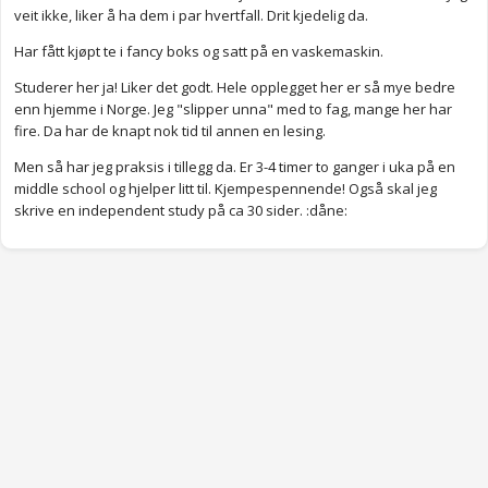
veit ikke, liker å ha dem i par hvertfall. Drit kjedelig da.
Har fått kjøpt te i fancy boks og satt på en vaskemaskin.
Studerer her ja! Liker det godt. Hele opplegget her er så mye bedre
enn hjemme i Norge. Jeg "slipper unna" med to fag, mange her har
fire. Da har de knapt nok tid til annen en lesing.
Men så har jeg praksis i tillegg da. Er 3-4 timer to ganger i uka på en
middle school og hjelper litt til. Kjempespennende! Også skal jeg
skrive en independent study på ca 30 sider. :dåne: