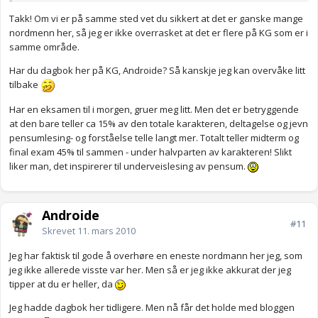
Takk! Om vi er på samme sted vet du sikkert at det er ganske mange
nordmenn her, så jeg er ikke overrasket at det er flere på KG som er i
samme område.
Har du dagbok her på KG, Androide? Så kanskje jeg kan overvåke litt
tilbake
Har en eksamen til i morgen, gruer meg litt. Men det er betryggende
at den bare teller ca 15% av den totale karakteren, deltagelse og jevn
pensumlesing- og forståelse telle langt mer. Totalt teller midterm og
final exam 45% til sammen - under halvparten av karakteren! Slikt
liker man, det inspirerer til underveislesing av pensum.
Androide
#11
Skrevet
11. mars 2010
Jeg har faktisk til gode å overhøre en eneste nordmann her jeg, som
jeg ikke allerede visste var her. Men så er jeg ikke akkurat der jeg
tipper at du er heller, da
Jeg hadde dagbok her tidligere. Men nå får det holde med bloggen