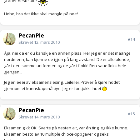
grader neste uke
Hehe, bra det ikke skal mangle på noe!
PecanPie
#14
Skrevet
12. mars 2010
Åja, nei da er du kanskje en annen plass. Her jeg er er det maange
nordmenn, kan kjenne de igjen på lang avstand. De er alle blonde,
går i den samme uniformen og de går i flokk! Ren saueflokk hele
gjengen...
Jeg er leeei av eksamenslesing. Leileilei. Prøver å kjøre hodet
gjennom et kunnskapsnåløye. Jeg er for tjukk i huet
PecanPie
#15
Skrevet
14. mars 2010
Eksamen gikk OK. Svarte på nesten alt, var én ting jeg ikke kunne.
Eksamen besto av 10 multiple chioce-oppgaver og seks