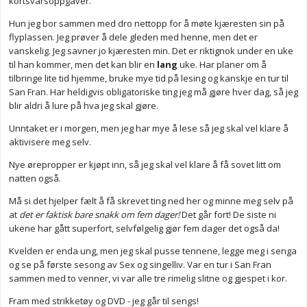
kortsvarsoppgaver.
Hun jeg bor sammen med dro nettopp for å møte kjæresten sin på
flyplassen. Jeg prøver å dele gleden med henne, men det er
vanskelig. Jeg savner jo kjæresten min. Det er riktignok under en uke
til han kommer, men det kan blir en
lang
uke. Har planer om å
tilbringe lite tid hjemme, bruke mye tid på lesing og kanskje en tur til
San Fran. Har heldigvis obligatoriske ting jeg må gjøre hver dag, så jeg
blir aldri å lure på hva jeg skal gjøre.
Unntaket er i morgen, men jeg har mye å lese så jeg skal vel klare å
aktivisere meg selv.
Nye ørepropper er kjøpt inn, så jeg skal vel klare å få sovet litt om
natten også.
Må si det hjelper fælt å få skrevet ting ned her og minne meg selv på
at
det er faktisk bare snakk om fem dager!
Det går fort! De siste ni
ukene har gått superfort, selvfølgelig gjør fem dager det også da!
Kvelden er enda ung, men jeg skal pusse tennene, legge meg i senga
og se på første sesong av Sex og singelliv. Var en tur i San Fran
sammen med to venner, vi var alle tre rimelig slitne og gjespet i kor.
Fram med strikketøy og DVD - jeg går til sengs!