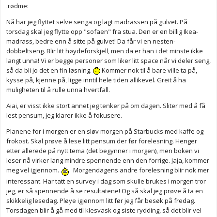
:rødme:
Nå har jeg flyttet selve senga og lagt madrassen på gulvet. På
torsdag skal jeg flytte opp "sofaen" fra stua. Den er en billig Ikea-
madrass, bedre enn å sitte på gulvet! Da får vi en nesten-
dobbeltseng. Blir litt høydeforskjell, men da er han i det minste ikke
langt unna! Vi er begge personer som liker litt space når vi deler seng,
så da bli jo det en fin løsning.
Kommer nok til å bare ville ta på,
kysse på, kjenne på, ligge inntil hele tiden allikevel. Greit å ha
muligheten til å rulle unna hvertfall.
Aiai, er visst ikke stort annet jeg tenker på om dagen. Sliter med å få
lest pensum, jeg klarer ikke å fokusere.
Planene for i morgen er en sløv morgen på Starbucks med kaffe og
frokost. Skal prøve å lese litt pensum der før forelesning. Henger
etter allerede på nytt tema (det begynner i morgen), men boken vi
leser nå virker lang mindre spennende enn den forrige. Jaja, kommer
meg vel igjennom.
Morgendagens andre forelesning blir nok mer
interessant. Har tatt en survey i dag som skulle brukes i morgen tror
jeg, er så spennende å se resultatene! Og så skal jeg prøve å ta en
skikkelig lesedag. Pløye igjennom litt før jeg får besøk på fredag.
Torsdagen blir å gå med til klesvask og siste rydding, så det blir vel