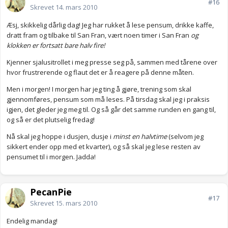
#16
Skrevet
14. mars 2010
Æsj, skikkelig dårlig dag! Jeg har rukket å lese pensum, drikke kaffe,
dratt fram og tilbake til San Fran, vært noen timer i San Fran
og
klokken er fortsatt bare halv fire!
Kjenner sjalusitrollet i meg presse seg på, sammen med tårene over
hvor frustrerende og flaut det er å reagere på denne måten.
Men i morgen! I morgen har jeg ting å gjøre, trening som skal
gjennomføres, pensum som må leses. På tirsdag skal jeg i praksis
igjen, det gleder jeg meg til. Og så går det samme runden en gang til,
og så er det plutselig fredag!
Nå skal jeg hoppe i dusjen, dusje i
minst en halvtime
(selvom jeg
sikkert ender opp med et kvarter), og så skal jeg lese resten av
pensumet til i morgen. Jadda!
PecanPie
#17
Skrevet
15. mars 2010
Endelig mandag!