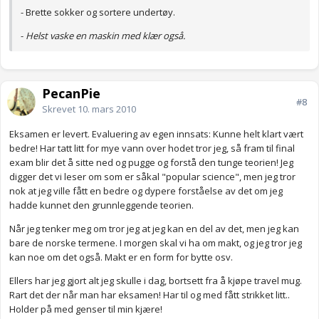
- Brette sokker og sortere undertøy.
-
Helst vaske en maskin med klær også.
PecanPie
#8
Skrevet
10. mars 2010
Eksamen er levert. Evaluering av egen innsats: Kunne helt klart vært
bedre! Har tatt litt for mye vann over hodet tror jeg, så fram til final
exam blir det å sitte ned og pugge og forstå den tunge teorien! Jeg
digger det vi leser om som er såkal "popular science", men jeg tror
nok at jeg ville fått en bedre og dypere forståelse av det om jeg
hadde kunnet den grunnleggende teorien.
Når jeg tenker meg om tror jeg at jeg kan en del av det, men jeg kan
bare de norske termene. I morgen skal vi ha om makt, og jeg tror jeg
kan noe om det også. Makt er en form for bytte osv.
Ellers har jeg gjort alt jeg skulle i dag, bortsett fra å kjøpe travel mug.
Rart det der når man har eksamen! Har til og med fått strikket litt..
Holder på med genser til min kjære!