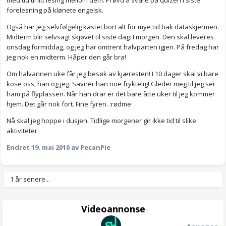
med tid til litt lesing mellom dem. Prøvd å svare på quizen i siste
forelesning på klønete engelsk.
Også har jeg selvfølgelig kastet bort alt for mye tid bak dataskjermen.
Midterm blir selvsagt skjøvet til siste dag: I morgen. Den skal leveres
onsdag formiddag, og jeg har omtrent halvparten igjen. På fredag har
jeg nok en midterm. Håper den går bra!
Om halvannen uke får jeg besøk av kjæresten! I 10 dager skal vi bare
kose oss, han og jeg. Savner han noe fryktelig! Gleder meg til jeg ser
ham på flyplassen. Når han drar er det bare åtte uker til jeg kommer
hjem. Det går nok fort. Fine fyren. :rødme:
Nå skal jeg hoppe i dusjen. Tidlige morgener gir ikke tid til slike
aktiviteter.
Endret
19. mai 2010
av PecanPie
1 år senere...
Videoannonse