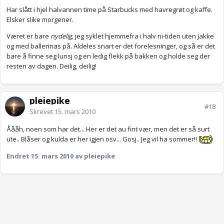
Har slått i hjel halvannen time på Starbucks med havregrøt og kaffe.
Elsker slike morgener.
Været er bare
nydelig
, jeg syklet hjemmefra i halv ni-tiden uten jakke
og med ballerinas på. Aldeles snart er det forelesninger, og så er det
bare å finne seg lunsj og en ledig flekk på bakken og holde seg der
resten av dagen. Deilig, deilig!
pleiepike
#18
Skrevet
15. mars 2010
Åååh, noen som har det... Her er det au fint vær, men det er så surt
ute.. Blåser og kulda er her igjen osv... Gosj.. Jeg vil ha sommer!!
Endret
15. mars 2010
av pleiepike