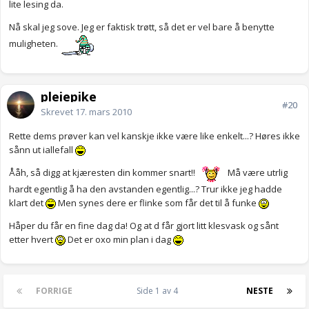
lite lesing da.
Nå skal jeg sove. Jeg er faktisk trøtt, så det er vel bare å benytte
muligheten.
pleiepike
#20
Skrevet
17. mars 2010
Rette dems prøver kan vel kanskje ikke være like enkelt...? Høres ikke
sånn ut iallefall
Ååh, så digg at kjæresten din kommer snart!!
Må være utrlig
hardt egentlig å ha den avstanden egentlig...? Trur ikke jeg hadde
klart det
Men synes dere er flinke som får det til å funke
Håper du får en fine dag da! Og at d får gjort litt klesvask og sånt
etter hvert
Det er oxo min plan i dag
FORRIGE
Side 1 av 4
NESTE