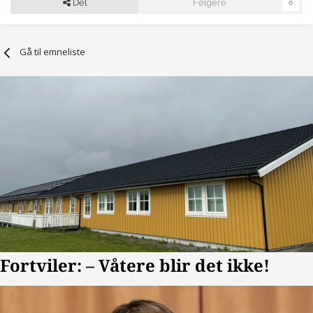
Del
Følgere
0
Gå til emneliste