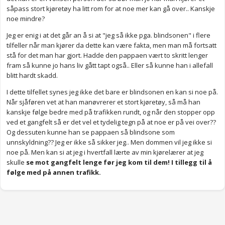
såpass stort kjøretøy ha litt rom for at noe mer kan gå over.. Kanskje
noe mindre?
Jeg er enig i at det går an å si at "jeg så ikke pga. blindsonen" i flere
tilfeller når man kjører da dette kan være fakta, men man må fortsatt
stå for det man har gjort. Hadde den pappaen vært to skritt lenger
fram så kunne jo hans liv gått tapt også.. Eller så kunne han i allefall
blitt hardt skadd.
I dette tilfellet synes jeg ikke det bare er blindsonen en kan si noe på.
Når sjåføren vet at han manøvrerer et stort kjøretøy, så må han
kanskje følge bedre med på trafikken rundt, og når den stopper opp
ved et gangfelt så er det vel et tydelig tegn på at noe er på vei over??
Og dessuten kunne han se pappaen så blindsone som
unnskyldning?? Jeg er ikke så sikker jeg.. Men dommen vil jeg ikke si
noe på. Men kan si at jeg i hvertfall lærte av min kjørelærer at jeg
skulle
se mot gangfelt lenge før jeg kom til dem!
I tillegg til å
følge med på annen trafikk.