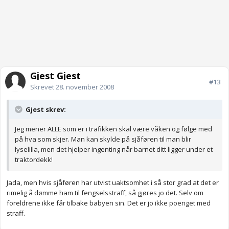
Gjest Gjest
#13
Skrevet
28. november 2008
Gjest skrev:
Jeg mener ALLE som er i trafikken skal være våken og følge med
på hva som skjer. Man kan skylde på sjåføren til man blir
lyselilla, men det hjelper ingenting når barnet ditt ligger under et
traktordekk!
Jada, men hvis sjåføren har utvist uaktsomhet i så stor grad at det er
rimelig å dømme ham til fengselsstraff, så gjøres jo det. Selv om
foreldrene ikke får tilbake babyen sin. Det er jo ikke poenget med
straff.