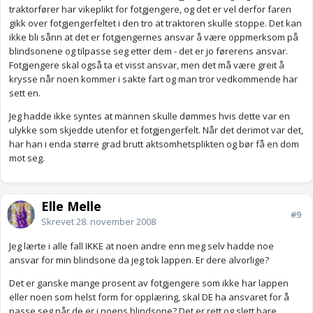
traktorfører har vikeplikt for fotgjengere, og det er vel derfor faren
gikk over fotgjengerfeltet i den tro at traktoren skulle stoppe. Det kan
ikke bli sånn at det er fotgjengernes ansvar å være oppmerksom på
blindsonene og tilpasse seg etter dem - det er jo førerens ansvar.
Fotgjengere skal også ta et visst ansvar, men det må være greit å
krysse når noen kommer i sakte fart og man tror vedkommende har
sett en.
Jeg hadde ikke syntes at mannen skulle dømmes hvis dette var en
ulykke som skjedde utenfor et fotgjengerfelt. Når det derimot var det,
har han i enda større grad brutt aktsomhetsplikten og bør få en dom
mot seg.
Elle Melle
#9
Skrevet
28. november 2008
Jeg lærte i alle fall IKKE at noen andre enn meg selv hadde noe
ansvar for min blindsone da jeg tok lappen. Er dere alvorlige?
Det er ganske mange prosent av fotgjengere som ikke har lappen
eller noen som helst form for opplæring, skal DE ha ansvaret for å
passe seg når de er i noens blindsone? Det er rett og slett bare