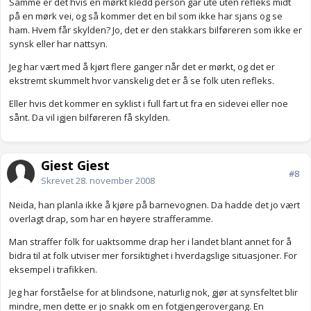
Samme er det hvis en mørkt kledd person går ute uten refleks midt
på en mørk vei, og så kommer det en bil som ikke har sjans og se
ham. Hvem får skylden? Jo, det er den stakkars bilføreren som ikke er
synsk eller har nattsyn.
Jeg har vært med å kjørt flere ganger når det er mørkt, og det er
ekstremt skummelt hvor vanskelig det er å se folk uten refleks.
Eller hvis det kommer en syklist i full fart ut fra en sidevei eller noe
sånt. Da vil igjen bilføreren få skylden.
Gjest Gjest
#8
Skrevet
28. november 2008
Neida, han planla ikke å kjøre på barnevognen. Da hadde det jo vært
overlagt drap, som har en høyere strafferamme.
Man straffer folk for uaktsomme drap her i landet blant annet for å
bidra til at folk utviser mer forsiktighet i hverdagslige situasjoner. For
eksempel i trafikken.
Jeg har forståelse for at blindsone, naturlig nok, gjør at synsfeltet blir
mindre, men dette er jo snakk om en fotgjengerovergang. En