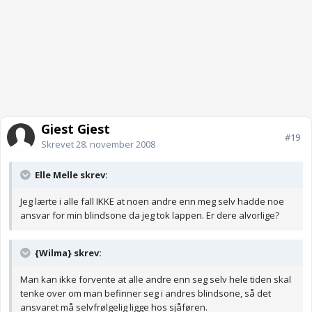
Gjest Gjest
#19
Skrevet
28. november 2008
Elle Melle skrev:
Jeg lærte i alle fall IKKE at noen andre enn meg selv hadde noe
ansvar for min blindsone da jeg tok lappen. Er dere alvorlige?
{Wilma} skrev:
Man kan ikke forvente at alle andre enn seg selv hele tiden skal
tenke over om man befinner seg i andres blindsone, så det
ansvaret må selvfrølgelig ligge hos sjåføren.