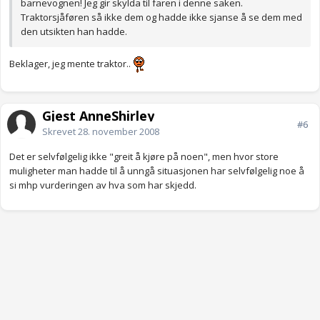
barnevognen! Jeg gir skylda til faren i denne saken.
Traktorsjåføren så ikke dem og hadde ikke sjanse å se dem med
den utsikten han hadde.
Beklager, jeg mente traktor..
Gjest AnneShirley
#6
Skrevet
28. november 2008
Det er selvfølgelig ikke "greit å kjøre på noen", men hvor store
muligheter man hadde til å unngå situasjonen har selvfølgelig noe å
si mhp vurderingen av hva som har skjedd.