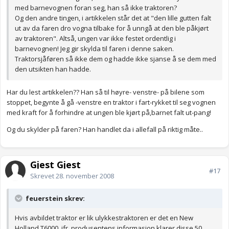
med barnevognen foran seg, han så ikke traktoren?
Og den andre tingen, i artikkelen står det at "den lille gutten falt
ut av da faren dro vogna tilbake for å unngå at den ble påkjørt
av traktoren". Altså, ungen var ikke festet ordentlig i
barnevognen! Jeg gir skylda til faren i denne saken.
Traktorsjåføren så ikke dem og hadde ikke sjanse å se dem med
den utsikten han hadde.
Har du lest artikkelen?? Han så til høyre- venstre- på bilene som
stoppet, begynte å gå -venstre en traktor i fart-rykket til seg vognen
med kraft for å forhindre at ungen ble kjørt på,barnet falt ut-pang!
Og du skylder på faren? Han handlet da i allefall på riktig måte..
Gjest Gjest
#17
Skrevet
28. november 2008
feuerstein skrev:
Hvis avbildet traktor er lik ulykkestraktoren er det en New
Holland T6000, jfr. produsentens informasjon klarer disse 50