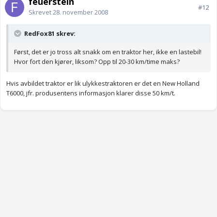
feuerstein
#12
Skrevet
28. november 2008
RedFox81 skrev:
Først, det er jo tross alt snakk om en traktor her, ikke en lastebil!
Hvor fort den kjører, liksom? Opp til 20-30 km/time maks?
Hvis avbildet traktor er lik ulykkestraktoren er det en New Holland
T6000, jfr. produsentens informasjon klarer disse 50 km/t.