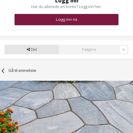
Logg inn
Har du allerede en konto? Logg inn her.
Logg inn nå
Del
Følgere
0
Gå til emneliste