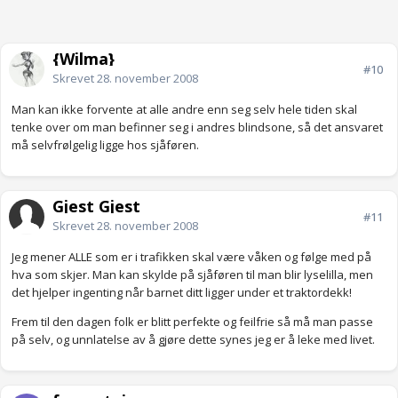
{Wilma}
#10
Skrevet
28. november 2008
Man kan ikke forvente at alle andre enn seg selv hele tiden skal
tenke over om man befinner seg i andres blindsone, så det ansvaret
må selvfrølgelig ligge hos sjåføren.
Gjest Gjest
#11
Skrevet
28. november 2008
Jeg mener ALLE som er i trafikken skal være våken og følge med på
hva som skjer. Man kan skylde på sjåføren til man blir lyselilla, men
det hjelper ingenting når barnet ditt ligger under et traktordekk!
Frem til den dagen folk er blitt perfekte og feilfrie så må man passe
på selv, og unnlatelse av å gjøre dette synes jeg er å leke med livet.