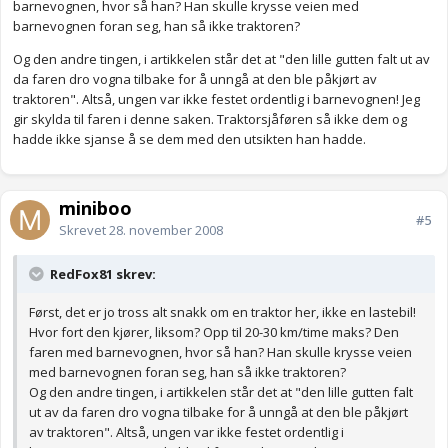
barnevognen, hvor så han? Han skulle krysse veien med
barnevognen foran seg, han så ikke traktoren?
Og den andre tingen, i artikkelen står det at "den lille gutten falt ut av
da faren dro vogna tilbake for å unngå at den ble påkjørt av
traktoren". Altså, ungen var ikke festet ordentlig i barnevognen! Jeg
gir skylda til faren i denne saken. Traktorsjåføren så ikke dem og
hadde ikke sjanse å se dem med den utsikten han hadde.
miniboo
#5
Skrevet
28. november 2008
RedFox81 skrev:
Først, det er jo tross alt snakk om en traktor her, ikke en lastebil!
Hvor fort den kjører, liksom? Opp til 20-30 km/time maks? Den
faren med barnevognen, hvor så han? Han skulle krysse veien
med barnevognen foran seg, han så ikke traktoren?
Og den andre tingen, i artikkelen står det at "den lille gutten falt
ut av da faren dro vogna tilbake for å unngå at den ble påkjørt
av traktoren". Altså, ungen var ikke festet ordentlig i