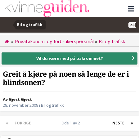
Bil og trafikk
»
Privatøkonomi og forbrukerspørsmål
»
Bil og trafikk
Vil du være med på bakrommet?
Greit å kjøre på noen så lenge de er i
blindsonen?
Av Gjest Gjest
28. november 2008
i
Bil og trafikk
FORRIGE
Side 1 av 2
NESTE