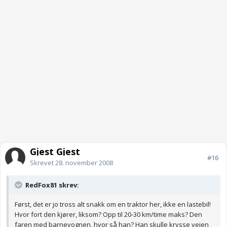
Gjest Gjest
#16
Skrevet
28. november 2008
RedFox81 skrev:
Først, det er jo tross alt snakk om en traktor her, ikke en lastebil!
Hvor fort den kjører, liksom? Opp til 20-30 km/time maks? Den
faren med barnevognen, hvor så han? Han skulle krysse veien