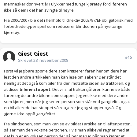
mennesker dør hvert år i ulykker med tunge kjøretøy fordi føreren
ikke så dem i det han svingte til høyre.
Fra 2006/2007 ble det i henhold til direktiv 2003/97/EF obligatorisk med
forbedrede typer speil som reduserer blindsonen på nye tunge
kjøretøy.
Gjest Gjest
#15
Skrevet
28. november 2008
Først vil jeg bare spørre dere som kritiserer faren her om dere har
lest den andre artikkelen man kan lese om saken? Der står det
nemlig at det også kom biler fra den motsatte siden av traktoren, og
at disse
bilene stoppet
. Det vil si at traktorsjåføren kunne se både
faren og de andre bilene som stoppet. Jeg vet ikke med dere andre
som kjører, men når jeg ser en person som står ved gangfeltet og at
en bil allerede har stoppet så reagerer jeg og stopper også. Og
gjerne ikke oppå gangfeltet.
Fra blindsonen, som man kan se av bildet i artikkelen til aftenposten,
så ser man den voksne personen. Hvis man allikevel regner med at
det kun er en voksen person der så bør man jo når man kjører et