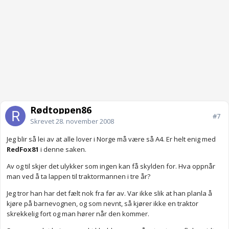
Rødtoppen86
#7
Skrevet
28. november 2008
Jeg blir så lei av at alle lover i Norge må være så A4. Er helt enig med
RedFox81
i denne saken.
Av og til skjer det ulykker som ingen kan få skylden for. Hva oppnår
man ved å ta lappen til traktormannen i tre år?
Jeg tror han har det fælt nok fra før av. Var ikke slik at han planla å
kjøre på barnevognen, og som nevnt, så kjører ikke en traktor
skrekkelig fort og man hører når den kommer.