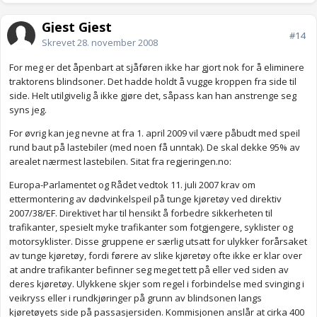
Gjest Gjest
#14
Skrevet
28. november 2008
For meg er det åpenbart at sjåføren ikke har gjort nok for å eliminere
traktorens blindsoner. Det hadde holdt å vugge kroppen fra side til
side. Helt utilgivelig å ikke gjøre det, såpass kan han anstrenge seg
syns jeg.
For øvrig kan jeg nevne at fra 1. april 2009 vil være påbudt med speil
rund baut på lastebiler (med noen få unntak). De skal dekke 95% av
arealet nærmest lastebilen. Sitat fra regjeringen.no:
Europa-Parlamentet og Rådet vedtok 11. juli 2007 krav om
ettermontering av dødvinkelspeil på tunge kjøretøy ved direktiv
2007/38/EF. Direktivet har til hensikt å forbedre sikkerheten til
trafikanter, spesielt myke trafikanter som fotgjengere, syklister og
motorsyklister. Disse gruppene er særlig utsatt for ulykker forårsaket
av tunge kjøretøy, fordi førere av slike kjøretøy ofte ikke er klar over
at andre trafikanter befinner seg meget tett på eller ved siden av
deres kjøretøy. Ulykkene skjer som regel i forbindelse med svinging i
veikryss eller i rundkjøringer på grunn av blindsonen langs
kjøretøyets side på passasjersiden. Kommisjonen anslår at cirka 400