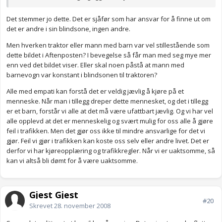
Det stemmer jo dette. Det er sjåfør som har ansvar for å finne ut om
det er andre i sin blindsone, ingen andre.
Men hverken traktor eller mann med barn var vel stillestående som
dette bildet i Aftenposten? I bevegelse så får man med seg mye mer
enn ved det bildet viser. Eller skal noen påstå at mann med
barnevogn var konstant i blindsonen til traktoren?
Alle med empati kan forstå det er veldig jævlig å kjøre på et
menneske. Når man i tillegg dreper dette mennesket, og det i tillegg
er et barn, forstår vi alle at det må være ufattbart jævlig. Og vi har vel
alle opplevd at det er menneskelig og svært mulig for oss alle å gjøre
feil i trafikken. Men det gjør oss ikke til mindre ansvarlige for det vi
gjør. Feil vi gjør i trafikken kan koste oss selv eller andre livet. Det er
derfor vi har kjøreopplæring og trafikkregler. Når vi er uaktsomme, så
kan vi altså bli dømt for å være uaktsomme.
Gjest Gjest
#20
Skrevet
28. november 2008