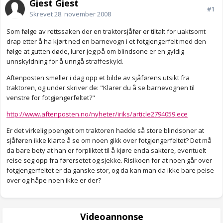
Gjest Gjest
#1
Skrevet
28. november 2008
Som følge av rettssaken der en traktorsjåfør er tiltalt for uaktsomt
drap etter å ha kjørt ned en barnevogn i et fotgjengerfelt med den
følge at gutten døde, lurer jeg på om blindsone er en gyldig
unnskyldning for å unngå straffeskyld.
Aftenposten smeller i dag opp et bilde av sjåførens utsikt fra
traktoren, og under skriver de: "Klarer du å se barnevognen til
venstre for fotgjengerfeltet?"
http://www.aftenposten.no/nyheter/iriks/article2794059.ece
Er det virkelig poenget om traktoren hadde så store blindsoner at
sjåføren ikke klarte å se om noen gikk over fotgjengerfeltet? Det må
da bare bety at han er forpliktet til å kjøre enda saktere, eventuelt
reise seg opp fra førersetet og sjekke. Risikoen for at noen går over
fotgjengerfeltet er da ganske stor, og da kan man da ikke bare peise
over og håpe noen ikke er der?
Videoannonse