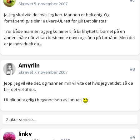
#7
Skrevet
5. november 2007
Ja, jeg skal vite det hvis jeg kan. Mannen er helt enig. Og
forhåpentligvis blir 18 ukers-UL rett før jul! Det blir stas!
Tror både mannen og jeg kommer til å bli knyttet til barnet på en
annen måte når vi kan bestemme navn og sånn på forhånd. Men det
er jo individuelt da...
Amyrlin
#8
Skrevet
7. november 2007
Jepp. Jeg vil vite det, og mannen min vil vite det hvis jeg vet det, så da
blir det vel til det.
UL blir antagelig i begynnelsen av januar.
2 uker senere...
linky
#9