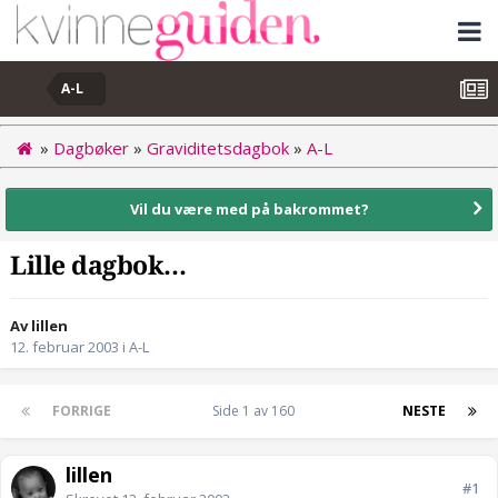
A-L
»
Dagbøker
»
Graviditetsdagbok
»
A-L
Vil du være med på bakrommet?
Lille dagbok...
Av lillen
12. februar 2003
i
A-L
FORRIGE
Side 1 av 160
NESTE
lillen
#1