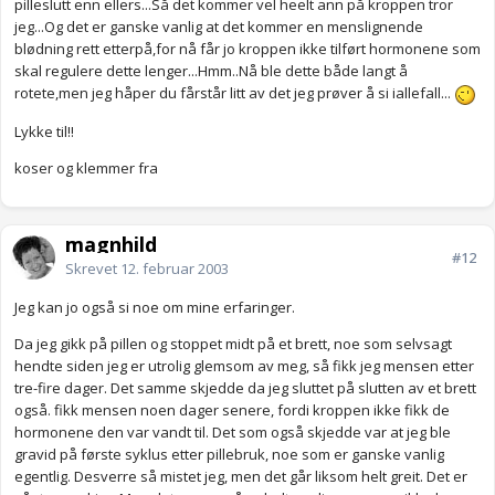
pilleslutt enn ellers...Så det kommer vel heelt ann på kroppen tror
jeg...Og det er ganske vanlig at det kommer en menslignende
blødning rett etterpå,for nå får jo kroppen ikke tilført hormonene som
skal regulere dette lenger...Hmm..Nå ble dette både langt å
rotete,men jeg håper du fårstår litt av det jeg prøver å si iallefall...
Lykke til!!
koser og klemmer fra
magnhild
#12
Skrevet
12. februar 2003
Jeg kan jo også si noe om mine erfaringer.
Da jeg gikk på pillen og stoppet midt på et brett, noe som selvsagt
hendte siden jeg er utrolig glemsom av meg, så fikk jeg mensen etter
tre-fire dager. Det samme skjedde da jeg sluttet på slutten av et brett
også. fikk mensen noen dager senere, fordi kroppen ikke fikk de
hormonene den var vandt til. Det som også skjedde var at jeg ble
gravid på første syklus etter pillebruk, noe som er ganske vanlig
egentlig. Desverre så mistet jeg, men det går liksom helt greit. Det er