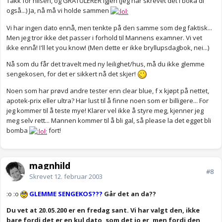
Takk for hilsen, og GRATULERER igjen (jeg har skrevet det i boka di
også...) Ja, nå må vi holde sammen
Vi har ingen dato ennå, men tenkte på den samme som deg faktisk...
Men jeg tror ikke det passer i forhold til Mannens examner. Vi vet
ikke ennå! I'll let you know! (Men dette er ikke bryllupsdagbok, nei...)
Nå som du får det travelt med ny leilighet/hus, må du ikke glemme
sengekosen, for det er sikkert nå det skjer!
Noen som har prøvd andre tester enn clear blue, f x kjøpt på nettet,
apotek-prix eller ultra? Har lust til å finne noen som er billigere... For
jeg kommer til å teste mye! Klarer vel ikke å styre meg, kjenner jeg
meg selv rett... Mannen kommer til å bli gal, så please la det egget bli
bomba
fort!
magnhild
#8
Skrevet
12. februar 2003
:o :o
GLEMME SENGEKOS???
Går det an da??
Du vet at 20.05.200 er en fredag sant. Vi har valgt den, ikke
bare fordi det er en kul dato, som det jo er, men fordi den