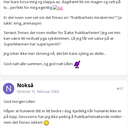
Har bare kosa meg og slappa av, dagdrømt litt om magen og sett på
tv... perfekt for meg egentlig
Er det noen som vet om det finnes en "fruktbarhets-mirakel-mix"? Ja
takk! :enig_animasjon:
Seriøst; finnes det noen midler for å øke fruktbarheten? Jeg vet min
kan være litt nedsatt pga sykdommen, så jeg får vel satse på at
SuperMannen har supersperm!?
Jeg orker ikke mer skriving nå, det blir bare syting av dette...
God natt alle sammen, og god natt Lillen
Nokså
#17
Skrevet
15. februar 2003
God morgen Lillen
Håper at humøret ditt er litt bedre i dag. Kjedelig når humøret ikke er
på topp. Dessverre har jeg ikke peiling å fruktbarhetsøkende midler -
men det finnes sikkert