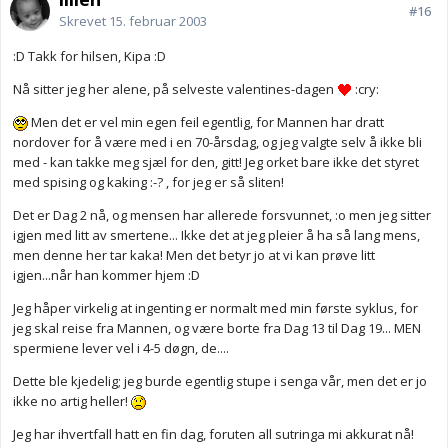
#16
Skrevet
15. februar 2003
:D Takk for hilsen, Kipa :D
Nå sitter jeg her alene, på selveste valentines-dagen
:cry:
Men det er vel min egen feil egentlig, for Mannen har dratt
nordover for å være med i en 70-årsdag, og jeg valgte selv å ikke bli
med - kan takke meg sjæl for den, gitt! Jeg orket bare ikke det styret
med spising og kaking :-? , for jeg er så sliten!
Det er Dag 2 nå, og mensen har allerede forsvunnet, :o men jeg sitter
igjen med litt av smertene... Ikke det at jeg pleier å ha så lang mens,
men denne her tar kaka! Men det betyr jo at vi kan prøve litt
igjen...når han kommer hjem :D
Jeg håper virkelig at ingenting er normalt med min første syklus, for
jeg skal reise fra Mannen, og være borte fra Dag 13 til Dag 19... MEN
spermiene lever vel i 4-5 døgn, de....
Dette ble kjedelig; jeg burde egentlig stupe i senga vår, men det er jo
ikke no artig heller!
Jeg har ihvertfall hatt en fin dag, foruten all sutringa mi akkurat nå!