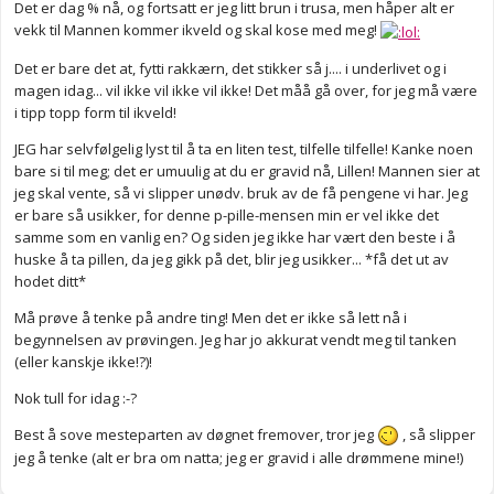
Det er dag % nå, og fortsatt er jeg litt brun i trusa, men håper alt er
vekk til Mannen kommer ikveld og skal kose med meg!
Det er bare det at, fytti rakkærn, det stikker så j.... i underlivet og i
magen idag... vil ikke vil ikke vil ikke! Det måå gå over, for jeg må være
i tipp topp form til ikveld!
JEG har selvfølgelig lyst til å ta en liten test, tilfelle tilfelle! Kanke noen
bare si til meg; det er umuulig at du er gravid nå, Lillen! Mannen sier at
jeg skal vente, så vi slipper unødv. bruk av de få pengene vi har. Jeg
er bare så usikker, for denne p-pille-mensen min er vel ikke det
samme som en vanlig en? Og siden jeg ikke har vært den beste i å
huske å ta pillen, da jeg gikk på det, blir jeg usikker... *få det ut av
hodet ditt*
Må prøve å tenke på andre ting! Men det er ikke så lett nå i
begynnelsen av prøvingen. Jeg har jo akkurat vendt meg til tanken
(eller kanskje ikke!?)!
Nok tull for idag :-?
Best å sove mesteparten av døgnet fremover, tror jeg
, så slipper
jeg å tenke (alt er bra om natta; jeg er gravid i alle drømmene mine!)