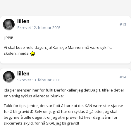
lillen
#13
Skrevet
12. februar 2003
JIPPII!
Vi skal kose hele dagen, ja! Kanskje Mannen må være syk fra
skolen...neida!
lillen
#14
Skrevet
13. februar 2003
Idag er mensen her for fullt! Derfor kaller jeg det Dag 1, tilfelle det er
en vanlig syklus allerede! :blunke:
Takk for tips, jenter, det var flott å høre at det KAN være stor sjanse
for å bli gravid :D Selv om jeg nå har en syklus å gå etter, og skal
begynne å telle dager, tror jeg at vi prøver litt hver dag...sånn for
sikkerhets skyld, for nå SKAL jeg bli gravid!