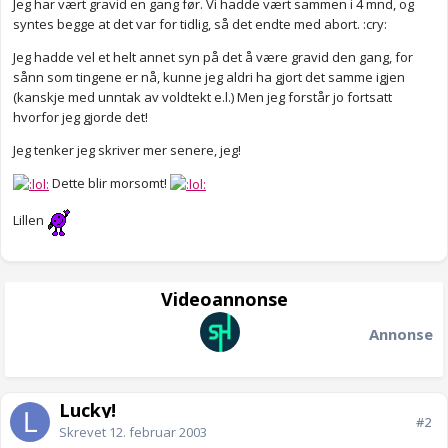
Jeg har vært gravid en gang før. Vi hadde vært sammen i 4 mnd, og
syntes begge at det var for tidlig, så det endte med abort. :cry:
Jeg hadde vel et helt annet syn på det å være gravid den gang, for
sånn som tingene er nå, kunne jeg aldri ha gjort det samme igjen
(kanskje med unntak av voldtekt e.l.) Men jeg forstår jo fortsatt
hvorfor jeg gjorde det!
Jeg tenker jeg skriver mer senere, jeg!
Dette blir morsomt!
Lillen
Videoannonse
Annonse
Lucky!
#2
Skrevet
12. februar 2003