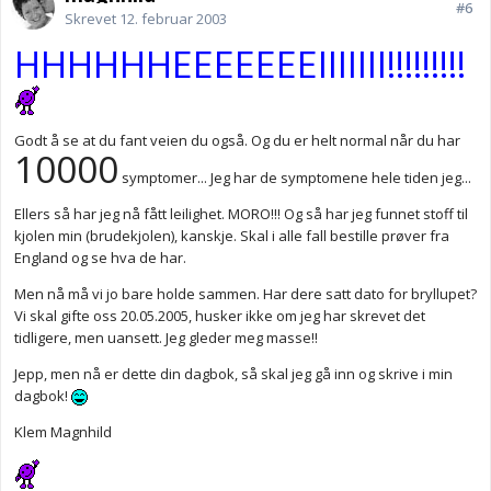
#6
Skrevet
12. februar 2003
HHHHHHEEEEEEEIIIIIII!!!!!!!!!
Godt å se at du fant veien du også. Og du er helt normal når du har
10000
symptomer... Jeg har de symptomene hele tiden jeg...
Ellers så har jeg nå fått leilighet. MORO!!! Og så har jeg funnet stoff til
kjolen min (brudekjolen), kanskje. Skal i alle fall bestille prøver fra
England og se hva de har.
Men nå må vi jo bare holde sammen. Har dere satt dato for bryllupet?
Vi skal gifte oss 20.05.2005, husker ikke om jeg har skrevet det
tidligere, men uansett. Jeg gleder meg masse!!
Jepp, men nå er dette din dagbok, så skal jeg gå inn og skrive i min
dagbok!
Klem Magnhild