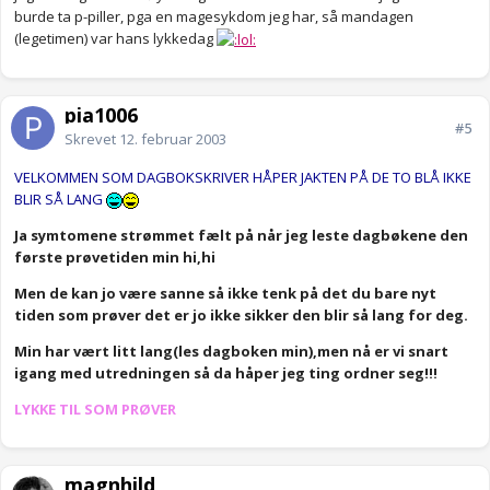
burde ta p-piller, pga en magesykdom jeg har, så mandagen
(legetimen) var hans lykkedag
pia1006
#5
Skrevet
12. februar 2003
VELKOMMEN SOM DAGBOKSKRIVER HÅPER JAKTEN PÅ DE TO BLÅ IKKE
BLIR SÅ LANG
Ja symtomene strømmet fælt på når jeg leste dagbøkene den
første prøvetiden min hi,hi
Men de kan jo være sanne så ikke tenk på det du bare nyt
tiden som prøver det er jo ikke sikker den blir så lang for deg.
Min har vært litt lang(les dagboken min),men nå er vi snart
igang med utredningen så da håper jeg ting ordner seg!!!
LYKKE TIL SOM PRØVER
magnhild