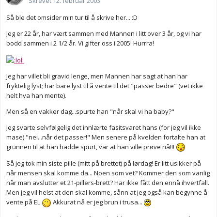
Skrevet
12. februar 2003
Så ble det omsider min tur til å skrive her... :D
Jeg er 22 år, har vært sammen med Mannen i litt over 3 år, og vi har
bodd sammen i 2 1/2 år. Vi gifter oss i 2005! Hurrra!
Jeg har villet bli gravid lenge, men Mannen har sagt at han har
fryktelig lyst; har bare lyst til å vente til det "passer bedre" (vet ikke
helt hva han mente).
Men så en vakker dag...spurte han "når skal vi ha baby?"
Jeg svarte selvfølgelig det innlærte fasitsvaret hans (for jeg vil ikke
mase) "nei...når det passer!" Men senere på kvelden fortalte han at
grunnen til at han hadde spurt, var at han ville prøve nå!!!
Så jeg tok min siste pille (mitt på brettet) på lørdag! Er litt usikker på
når mensen skal komme da... Noen som vet? Kommer den som vanlig
når man avslutter et 21-pillers-brett? Har ikke fått den ennå ihvertfall.
Men jeg vil helst at den skal komme, sånn at jeg også kan begynne å
vente på EL
Akkurat nå er jeg brun i trusa...