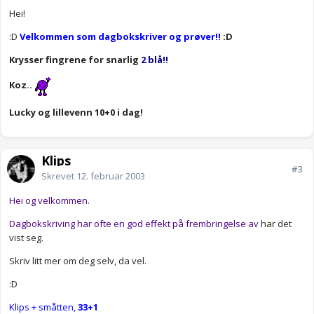
Hei!
:D
Velkommen som dagbokskriver og prøver!!
:D
Krysser fingrene for snarlig
2 blå!!
Koz..
Lucky og lillevenn 10+0 i dag!
Klips
#3
Skrevet
12. februar 2003
Hei og velkommen.
Dagbokskriving har ofte en god effekt på frembringelse av
har det
vist seg.
Skriv litt mer om deg selv, da vel.
:D
Klips + småtten,
33+1