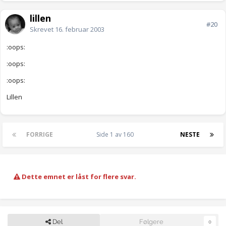
lillen
#20
Skrevet
16. februar 2003
:oops:
:oops:
:oops:
Lillen
FORRIGE
Side 1 av 160
NESTE
Dette emnet er låst for flere svar.
Del
Følgere
0