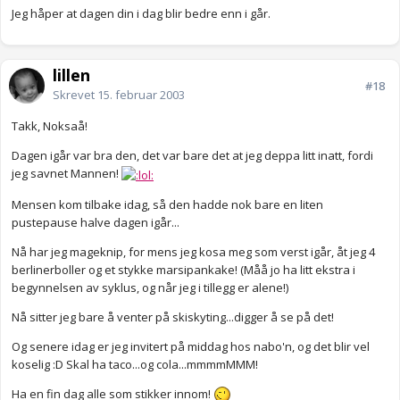
Jeg håper at dagen din i dag blir bedre enn i går.
lillen
#18
Skrevet
15. februar 2003
Takk, Noksaå!
Dagen igår var bra den, det var bare det at jeg deppa litt inatt, fordi
jeg savnet Mannen!
Mensen kom tilbake idag, så den hadde nok bare en liten
pustepause halve dagen igår...
Nå har jeg mageknip, for mens jeg kosa meg som verst igår, åt jeg 4
berlinerboller og et stykke marsipankake! (Måå jo ha litt ekstra i
begynnelsen av syklus, og når jeg i tillegg er alene!)
Nå sitter jeg bare å venter på skiskyting...digger å se på det!
Og senere idag er jeg invitert på middag hos nabo'n, og det blir vel
koselig :D Skal ha taco...og cola...mmmmMMM!
Ha en fin dag alle som stikker innom!