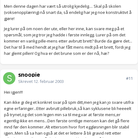
Men denne dagen har vært så utrolig kjedelig.... Skal på skolen
(voksenopplæring) nå snart da, så endelig har jeg noe konstruktivt å
gjøre!
Jeg lurer på om noen der ute, eller her inne, kan svare meg på et
spørsmål, som jeg tror jeg hadde i første innlegg. Lurer på om det
kommer en vanlig pille-mens etter avbrutt brett? Burde da gjøre det...
Det har til å med hendt at jeg har fått mens midt på et brett, fordi jeg
har glemt pillen! Og hva er det brune som er der nå, hæ?
snoopie
#11
Skrevet
12. februar 2003
Hei igjen!!!
Kan ikke gi deg et konkret svar på spm ditt,men jeg kan jo svare utifra
egne erfaringer...Etter avbrutt pillebruk,så kan syklusene bli heeeelt
på trynet,og det som legen min sa til meg,var at første mens,er
egentlig ikke en mens...Den første orntlige mensen kan det gå flere
mnd før den kommer..Alt ettersom hvor fort eggløsningen blir stabil
igjen..Men så sa han også at det er lettere å bli gravid rett etter