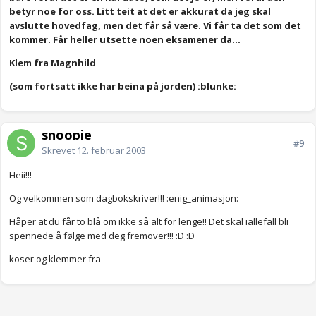
betyr noe for oss. Litt teit at det er akkurat da jeg skal
avslutte hovedfag, men det får så være. Vi får ta det som det
kommer. Får heller utsette noen eksamener da...
Klem fra Magnhild
(som fortsatt ikke har beina på jorden) :blunke:
snoopie
#9
Skrevet
12. februar 2003
Heii!!!
Og velkommen som dagbokskriver!!! :enig_animasjon:
Håper at du får to blå om ikke så alt for lenge!! Det skal iallefall bli
spennede å følge med deg fremover!!! :D :D
koser og klemmer fra