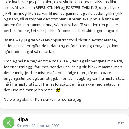
I går kveld var jeg på skolen, og vi skulle se Lennart Nilssons film
Livets Mirakel, om BEFRUKTNING og FOSTERUTVIKLING, og jeg hylte
JIPPI inni meg! Men så var filmen så gammel og slitt, at den gikk i rykk
og napp, så vi stoppet den :cry: Men læreren skal prøve å finne en
annen film om samme tema, sånn at vi kan få sett det! Det passer
perfekt for meg! Vi rakk jo ikke å komme til befruktningen engang!
By the way: Jeg tar voksen-opplæring for å få studiekompetanse,
siden min videregående utdanning er forsinket pga magesykdom.
Igår hadde jeg altså naturfag.
Tror jeg må ha meg en time hos AETAT, der jeg får pengene mine fra,
for etter innlegg i forumet, ser det ut til at jeg blir blakk mamma, men
det er mulig jeg har misforstått noe. Ifølge noen, får man bare
engangsstønad og barnetrygd...men som sagt, jeg kan ha misforstått,
måå ha misforstått, vil ha misforstått, og må snakke med aetat om
det. Noe må man jo ha rett til!!
Nå ble jeg blank... Kan skrive mer senere jeg!
Kipa
#15
Skrevet
13. februar 2003