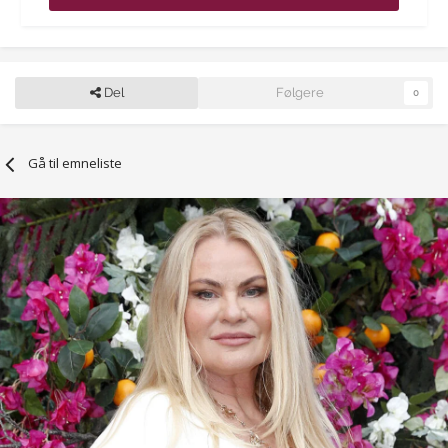
Del
Følgere
0
Gå til emneliste