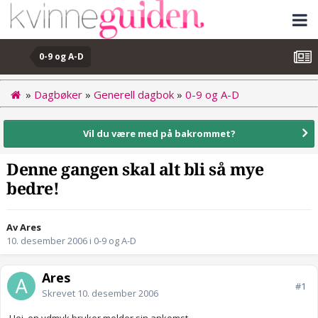
0-9 og A-D
»
Dagbøker
»
Generell dagbok
»
0-9 og A-D
Vil du være med på bakrommet?
Denne gangen skal alt bli så mye
bedre!
Av Ares
10. desember 2006
i
0-9 og A-D
Ares
#1
Skrevet
10. desember 2006