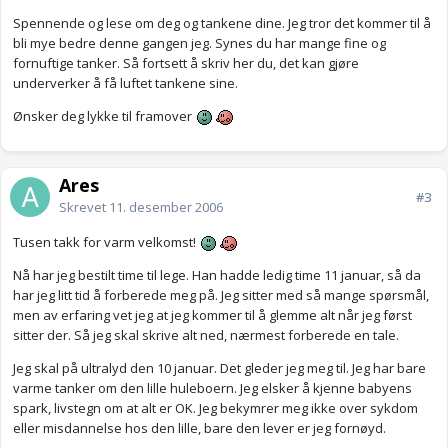
Spennende og lese om deg og tankene dine. Jeg tror det kommer til å
bli mye bedre denne gangen jeg. Synes du har mange fine og
fornuftige tanker. Så fortsett å skriv her du, det kan gjøre
underverker å få luftet tankene sine.
Ønsker deg lykke til framover
Ares
#3
Skrevet
11. desember 2006
Tusen takk for varm velkomst!
Nå har jeg bestilt time til lege. Han hadde ledig time 11 januar, så da
har jeg litt tid å forberede meg på. Jeg sitter med så mange spørsmål,
men av erfaring vet jeg at jeg kommer til å glemme alt når jeg først
sitter der. Så jeg skal skrive alt ned, nærmest forberede en tale.
Jeg skal på ultralyd den 10 januar. Det gleder jeg meg til. Jeg har bare
varme tanker om den lille huleboern. Jeg elsker å kjenne babyens
spark, livstegn om at alt er OK. Jeg bekymrer meg ikke over sykdom
eller misdannelse hos den lille, bare den lever er jeg fornøyd.