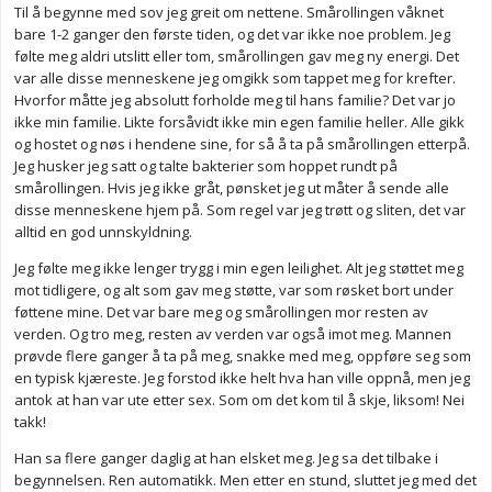
Til å begynne med sov jeg greit om nettene. Smårollingen våknet
bare 1-2 ganger den første tiden, og det var ikke noe problem. Jeg
følte meg aldri utslitt eller tom, smårollingen gav meg ny energi. Det
var alle disse menneskene jeg omgikk som tappet meg for krefter.
Hvorfor måtte jeg absolutt forholde meg til hans familie? Det var jo
ikke min familie. Likte forsåvidt ikke min egen familie heller. Alle gikk
og hostet og nøs i hendene sine, for så å ta på smårollingen etterpå.
Jeg husker jeg satt og talte bakterier som hoppet rundt på
smårollingen. Hvis jeg ikke gråt, pønsket jeg ut måter å sende alle
disse menneskene hjem på. Som regel var jeg trøtt og sliten, det var
alltid en god unnskyldning.
Jeg følte meg ikke lenger trygg i min egen leilighet. Alt jeg støttet meg
mot tidligere, og alt som gav meg støtte, var som røsket bort under
føttene mine. Det var bare meg og smårollingen mor resten av
verden. Og tro meg, resten av verden var også imot meg. Mannen
prøvde flere ganger å ta på meg, snakke med meg, oppføre seg som
en typisk kjæreste. Jeg forstod ikke helt hva han ville oppnå, men jeg
antok at han var ute etter sex. Som om det kom til å skje, liksom! Nei
takk!
Han sa flere ganger daglig at han elsket meg. Jeg sa det tilbake i
begynnelsen. Ren automatikk. Men etter en stund, sluttet jeg med det