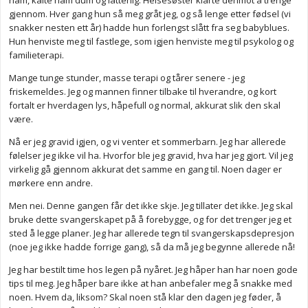
ham, kalte ham dum og latterlig. Helsesøster klarte derimot å trenge
gjennom. Hver gang hun så meg gråt jeg, og så lenge etter fødsel (vi
snakker nesten ett år) hadde hun forlengst slått fra seg babyblues.
Hun henviste meg til fastlege, som igjen henviste meg til psykolog og
familieterapi.
Mange tunge stunder, masse terapi og tårer senere - jeg
friskemeldes. Jeg og mannen finner tilbake til hverandre, og kort
fortalt er hverdagen lys, håpefull og normal, akkurat slik den skal
være.
Nå er jeg gravid igjen, og vi venter et sommerbarn. Jeg har allerede
følelser jeg ikke vil ha. Hvorfor ble jeg gravid, hva har jeg gjort. Vil jeg
virkelig gå gjennom akkurat det samme en gang til. Noen dager er
mørkere enn andre.
Men nei. Denne gangen får det ikke skje. Jeg tillater det ikke. Jeg skal
bruke dette svangerskapet på å forebygge, og for det trenger jeg et
sted å legge planer. Jeg har allerede tegn til svangerskapsdepresjon
(noe jeg ikke hadde forrige gang), så da må jeg begynne allerede nå!
Jeg har bestilt time hos legen på nyåret. Jeg håper han har noen gode
tips til meg. Jeg håper bare ikke at han anbefaler meg å snakke med
noen. Hvem da, liksom? Skal noen stå klar den dagen jeg føder, å