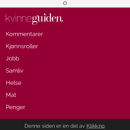
Kommentarer
Kjønnsroller
Jobb
Samliv
Helse
Mat
Penger
Denne siden er en del av
Klikk.no
.