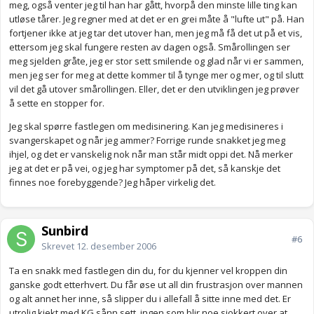
meg, også venter jeg til han har gått, hvorpå den minste lille ting kan
utløse tårer. Jeg regner med at det er en grei måte å "lufte ut" på. Han
fortjener ikke at jeg tar det utover han, men jeg må få det ut på et vis,
ettersom jeg skal fungere resten av dagen også. Smårollingen ser
meg sjelden gråte, jeg er stor sett smilende og glad når vi er sammen,
men jeg ser for meg at dette kommer til å tynge mer og mer, og til slutt
vil det gå utover smårollingen. Eller, det er den utviklingen jeg prøver
å sette en stopper for.
Jeg skal spørre fastlegen om medisinering. Kan jeg medisineres i
svangerskapet og når jeg ammer? Forrige runde snakket jeg meg
ihjel, og det er vanskelig nok når man står midt oppi det. Nå merker
jeg at det er på vei, og jeg har symptomer på det, så kanskje det
finnes noe forebyggende? Jeg håper virkelig det.
Sunbird
#6
Skrevet
12. desember 2006
Ta en snakk med fastlegen din du, for du kjenner vel kroppen din
ganske godt etterhvert. Du får øse ut all din frustrasjon over mannen
og alt annet her inne, så slipper du i allefall å sitte inne med det. Er
utrolig kjekt med KG sånn sett, ingen som blir noe sjokkert over at