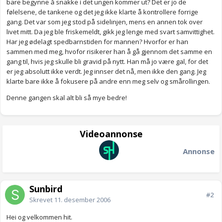
bare begynne å snakke i det ungen kommer ut? Det er jo de
følelsene, de tankene og det jeg ikke klarte å kontrollere forrige
gang. Det var som jeg stod på sidelinjen, mens en annen tok over
livet mitt. Da jeg ble friskemeldt, gikk jeg lenge med svart samvittighet.
Har jeg ødelagt spedbarnstiden for mannen? Hvorfor er han
sammen med meg, hvofor risikerer han å gå gjennom det samme en
gang til, hvis jeg skulle bli gravid på nytt. Han må jo være gal, for det
er jeg absolutt ikke verdt. Jeg innser det nå, men ikke den gang. Jeg
klarte bare ikke å fokusere på andre enn meg selv og smårollingen.
Denne gangen skal alt bli så mye bedre!
Videoannonse
Annonse
Sunbird
#2
Skrevet
11. desember 2006
Hei og velkommen hit.