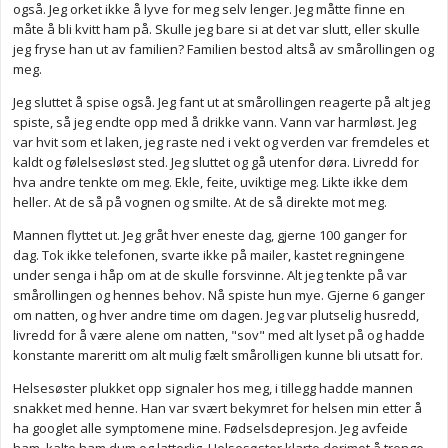
også. Jeg orket ikke å lyve for meg selv lenger. Jeg måtte finne en
måte å bli kvitt ham på. Skulle jeg bare si at det var slutt, eller skulle
jeg fryse han ut av familien? Familien bestod altså av smårollingen og
meg.
Jeg sluttet å spise også. Jeg fant ut at smårollingen reagerte på alt jeg
spiste, så jeg endte opp med å drikke vann. Vann var harmløst. Jeg
var hvit som et laken, jeg raste ned i vekt og verden var fremdeles et
kaldt og følelsesløst sted. Jeg sluttet og gå utenfor døra. Livredd for
hva andre tenkte om meg. Ekle, feite, uviktige meg. Likte ikke dem
heller. At de så på vognen og smilte. At de så direkte mot meg.
Mannen flyttet ut. Jeg gråt hver eneste dag, gjerne 100 ganger for
dag. Tok ikke telefonen, svarte ikke på mailer, kastet regningene
under senga i håp om at de skulle forsvinne. Alt jeg tenkte på var
smårollingen og hennes behov. Nå spiste hun mye. Gjerne 6 ganger
om natten, og hver andre time om dagen. Jeg var plutselig husredd,
livredd for å være alene om natten, "sov" med alt lyset på og hadde
konstante mareritt om alt mulig fælt smårolligen kunne bli utsatt for.
Helsesøster plukket opp signaler hos meg, i tillegg hadde mannen
snakket med henne. Han var svært bekymret for helsen min etter å
ha googlet alle symptomene mine. Fødselsdepresjon. Jeg avfeide