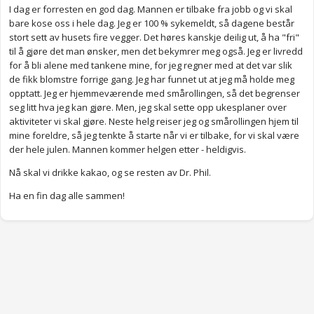
I dag er forresten en god dag. Mannen er tilbake fra jobb og vi skal
bare kose oss i hele dag. Jeg er 100 % sykemeldt, så dagene består
stort sett av husets fire vegger. Det høres kanskje deilig ut, å ha "fri"
til å gjøre det man ønsker, men det bekymrer meg også. Jeg er livredd
for å bli alene med tankene mine, for jeg regner med at det var slik
de fikk blomstre forrige gang. Jeg har funnet ut at jeg må holde meg
opptatt. Jeg er hjemmeværende med smårollingen, så det begrenser
seg litt hva jeg kan gjøre. Men, jeg skal sette opp ukesplaner over
aktiviteter vi skal gjøre. Neste helg reiser jeg og smårollingen hjem til
mine foreldre, så jeg tenkte å starte når vi er tilbake, for vi skal være
der hele julen. Mannen kommer helgen etter - heldigvis.
Nå skal vi drikke kakao, og se resten av Dr. Phil.
Ha en fin dag alle sammen!