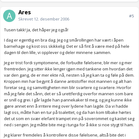
Ares
#5
Skrevet
12. desember 2006
Tusen takk! Ja, det håper jeg også!
I dag er egentlig en bra dag. Jeg og smårollingen har vært i åpen
barnehage og kost oss skikkelig. Det er så fint å være med på hele
dagen til den lille, vi opplever og deler minnene sammen.
Jeg er trist fordi symptomene, de forbudte følelsene, blir mer og mer
fremtreden. Jeg sitter ikke lenger igjen med tankene om hvordan det
var den gang, de er mer ekte nå, nesten så jeg kan ta og føle på dem.
Kroppen min har begynt å danne antistoffer mot mannen og alt han
foretar seg, og samvittigheten min blir svartere og svartere. Hvorfor
må jeg føle det sånn, det er så urettferdig overfor mannen som bare
er snill og grei. I går lagde han pannekaker til meg, og jeg kunne ikke
gjøre annet enn å irritere meg over lydene han lagde. Da vi hadde
lagt oss, måtte han en tur på toalettet, og da han kom tilbake hørtes
det ut som en svær elefant trampet inn på soverommet og kastet seg
ned i sengen. Jeg måtte bite meg i tunga for å ikke si noe stygt til ham.
Jeg klarer fremdeles å kontrollere disse følelsene, altså bite det i