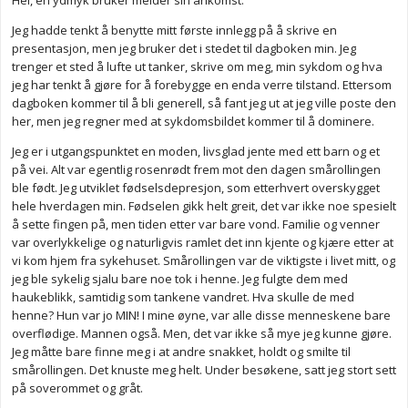
Hei, en ydmyk bruker melder sin ankomst.
Jeg hadde tenkt å benytte mitt første innlegg på å skrive en
presentasjon, men jeg bruker det i stedet til dagboken min. Jeg
trenger et sted å lufte ut tanker, skrive om meg, min sykdom og hva
jeg har tenkt å gjøre for å forebygge en enda verre tilstand. Ettersom
dagboken kommer til å bli generell, så fant jeg ut at jeg ville poste den
her, men jeg regner med at sykdomsbildet kommer til å dominere.
Jeg er i utgangspunktet en moden, livsglad jente med ett barn og et
på vei. Alt var egentlig rosenrødt frem mot den dagen smårollingen
ble født. Jeg utviklet fødselsdepresjon, som etterhvert overskygget
hele hverdagen min. Fødselen gikk helt greit, det var ikke noe spesielt
å sette fingen på, men tiden etter var bare vond. Familie og venner
var overlykkelige og naturligvis ramlet det inn kjente og kjære etter at
vi kom hjem fra sykehuset. Smårollingen var de viktigste i livet mitt, og
jeg ble sykelig sjalu bare noe tok i henne. Jeg fulgte dem med
haukeblikk, samtidig som tankene vandret. Hva skulle de med
henne? Hun var jo MIN! I mine øyne, var alle disse menneskene bare
overflødige. Mannen også. Men, det var ikke så mye jeg kunne gjøre.
Jeg måtte bare finne meg i at andre snakket, holdt og smilte til
smårollingen. Det knuste meg helt. Under besøkene, satt jeg stort sett
på soverommet og gråt.