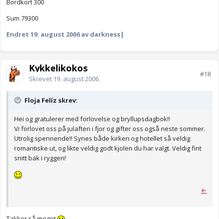
Bordkort 300
Sum 79300
Endret
19. august 2006
av darkness|
Kykkelikokos
#18
Skrevet
19. august 2006
Floja Felíz skrev:
Hei og gratulerer med forlovelse og bryllupsdagbok!!
Vi forlovet oss på julaften i fjor og gifter oss også neste sommer.
Utrolig spennende!! Synes både kirken og hotellet så veldig
romantiske ut, og likte veldig godt kjolen du har valgt. Veldig fint
snitt bak i ryggen!
←
Takker så meget