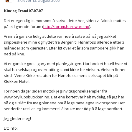
Skrevet
15. august 2006
Kine og Trond 07.07.07
Det er egentlig litt morsomt å skrive dette her, siden vi faktisk møttes
på et lignende forum (
http://forum.hardware.no
).
Vi innså ganske tidlig at dette var noe å satse på, så jeg pakket
snippeskene mine og flyttet fra Bergen til Hønefoss allerede etter 3
måneder som kjærester. Etter litt over et år som samboere gikk han
ned på kne.
Vi er ganske godt i gang med planleggingen. Har booket hotell hvor vi
skal ha selskap og overnatting, samt kirke for vielsen. Vielsen finner
sted i Veme Kirke rett uten for Hønefoss, mens selskapet blir på
Klekken Hotell.
For noen dager siden mottok jeg invitasjonseksempler fra
www.bryllupsbutikken.no. Det ene kortet var helt nydelig, så jeg har
så og si slått fra meg planene om å lage mine egne invitasjoner. Det
ser derfor ut til at jeg kommer til å bruke mer tid på å lage bordkort.
Jeg gleder meg!
Litt info: