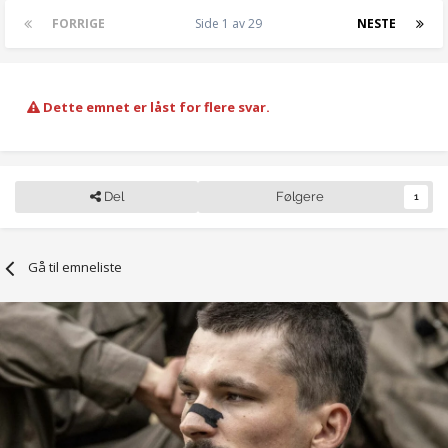
FORRIGE
Side 1 av 29
NESTE
Dette emnet er låst for flere svar.
Del
Følgere
1
Gå til emneliste