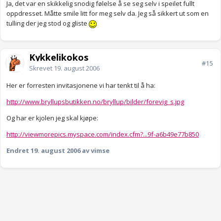
Ja, det var en skikkelig snodig følelse å se seg selv i speilet fullt
oppdresset. Måtte smile litt for meg selv da. Jeg så sikkert ut som en
tulling der jeg stod og gliste
Kykkelikokos
#15
Skrevet
19. august 2006
Her er forresten invitasjonene vi har tenkt til å ha:
http://www.bryllupsbutikken.no/bryllup/bilder/forevig_s.jpg
Og har er kjolen jeg skal kjøpe:
http://viewmorepics.myspace.com/index.cfm?...9f-a6b49e77b850
Endret
19. august 2006
av vimse