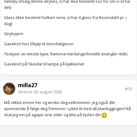
Sølvtøy (mulig denne strykes, vi har ikke bestemt oss for om vi vil ha
det)
Glass (ikke bestemt hvilken serie, vi har 4 glass fra Rosendahl pr. i
dag)
Strykejern
Gavekort hos Elkjøp til microbølgeovn
Teskjeer av minste type, Ramona Hardangerbestikk (mangler 4stk)
Gavekort på Skeidar til lampe på kjøkkenet
milla27
#12
Skrevet
18. august 2006
Må stikke innom her og ønske deg:velkommen: jeg også. Blir
spennende å følge deg fremover. Lykke til med all planleggingen! Nå
skal jeg inn på agape sine sider og titte på kjolen din