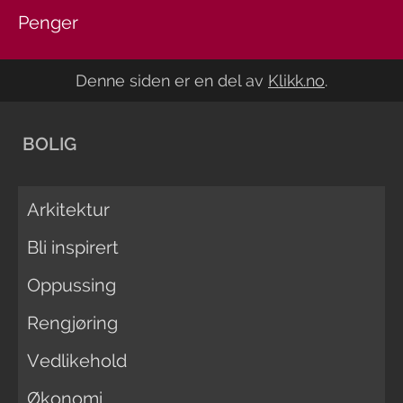
Penger
Denne siden er en del av
Klikk.no
.
BOLIG
Arkitektur
Bli inspirert
Oppussing
Rengjøring
Vedlikehold
Økonomi