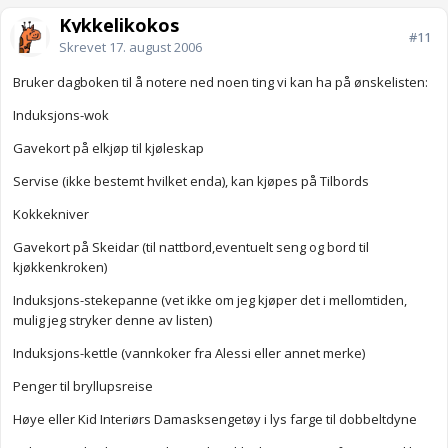
Kykkelikokos
#11
Skrevet
17. august 2006
Bruker dagboken til å notere ned noen ting vi kan ha på ønskelisten:
Induksjons-wok
Gavekort på elkjøp til kjøleskap
Servise (ikke bestemt hvilket enda), kan kjøpes på Tilbords
Kokkekniver
Gavekort på Skeidar (til nattbord,eventuelt seng og bord til
kjøkkenkroken)
Induksjons-stekepanne (vet ikke om jeg kjøper det i mellomtiden,
mulig jeg stryker denne av listen)
Induksjons-kettle (vannkoker fra Alessi eller annet merke)
Penger til bryllupsreise
Høye eller Kid Interiørs Damasksengetøy i lys farge til dobbeltdyne