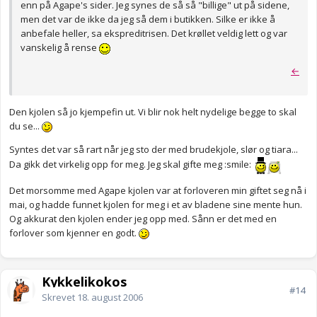
enn på Agape's sider. Jeg synes de så så "billige" ut på sidene,
men det var de ikke da jeg så dem i butikken. Silke er ikke å
anbefale heller, sa ekspreditrisen. Det krøllet veldig lett og var
vanskelig å rense
←
Den kjolen så jo kjempefin ut. Vi blir nok helt nydelige begge to skal
du se...
Syntes det var så rart når jeg sto der med brudekjole, slør og tiara...
Da gikk det virkelig opp for meg. Jeg skal gifte meg :smile:
Det morsomme med Agape kjolen var at forloveren min giftet seg nå i
mai, og hadde funnet kjolen for meg i et av bladene sine mente hun.
Og akkurat den kjolen ender jeg opp med. Sånn er det med en
forlover som kjenner en godt.
Kykkelikokos
#14
Skrevet
18. august 2006