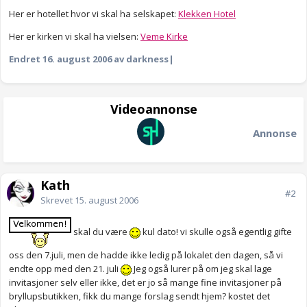
Her er hotellet hvor vi skal ha selskapet:
Klekken Hotel
Her er kirken vi skal ha vielsen:
Veme Kirke
Endret
16. august 2006
av darkness|
Videoannonse
Annonse
Kath
#2
Skrevet
15. august 2006
skal du være
kul dato! vi skulle også egentlig gifte
oss den 7.juli, men de hadde ikke ledig på lokalet den dagen, så vi
endte opp med den 21. juli
Jeg også lurer på om jeg skal lage
invitasjoner selv eller ikke, det er jo så mange fine invitasjoner på
bryllupsbutikken, fikk du mange forslag sendt hjem? kostet det