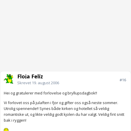
Floja Felíz
#16
Skrevet
19. august 2006
Hei og gratulerer med forlovelse og bryllupsdagbok!!
Vi forlovet oss på julaften i fjor og gifter oss også neste sommer.
Utrolig spennende!! Synes både kirken og hotellet så veldig
romantiske ut, og likte veldig godt kjolen du har valgt. Veldig fint snitt
bak i ryggen!