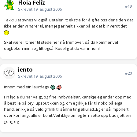
Floja Felíz
#19
Skrevet
19. august 2006
Takk! Det synes vi også. Betaler litt ekstra for å gifte oss der siden det
ikke er der vi hører til, men jeg er helt sikker på at det blir verdt det.
Skal være litt mer til stede her nå fremover, så da kommer vel
dagboken min seg litt også. Koselig at du var innom!
jento
#20
Skrevet
19. august 2006
Innom med ein laurdags
Fin kjole du har valgt, og fine innbydelsar, kanskje eg endar opp med
å bestille på bryllupsbutikken og, om eg ikkje får til noko på eiga
hand, er ikkje så veldig flink til sånne ting akuratt..Eg er så imponert
over kor langt alle er komt.Veit ikkje om eg tørr sette opp budsjett ein
gong eg..