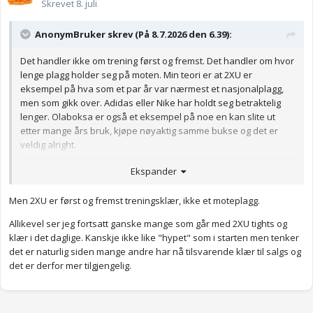
Skrevet
8. juli
AnonymBruker skrev (På 8.7.2026 den 6.39):
Det handler ikke om trening først og fremst. Det handler om hvor
lenge plagg holder seg på moten. Min teori er at 2XU er
eksempel på hva som et par år var nærmest et nasjonalplagg,
men som gikk over. Adidas eller Nike har holdt seg betraktelig
lenger. Olaboksa er også et eksempel på noe en kan slite ut
etter mange års bruk, kjøpe nøyaktig samme bukse og det er
veldig alright.
Anonymkode: f8f55...3f9
Ekspander
Men 2XU er først og fremst treningsklær, ikke et moteplagg.
Allikevel ser jeg fortsatt ganske mange som går med 2XU tights og
klær i det daglige. Kanskje ikke like "hypet" som i starten men tenker
det er naturlig siden mange andre har nå tilsvarende klær til salgs og
det er derfor mer tilgjengelig.