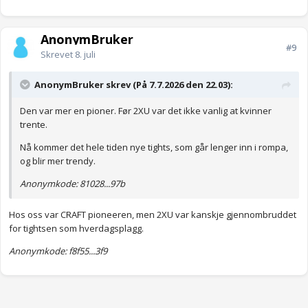
AnonymBruker
#9
Skrevet
8. juli
AnonymBruker skrev (På 7.7.2026 den 22.03):
Den var mer en pioner. Før 2XU var det ikke vanlig at kvinner
trente.
Nå kommer det hele tiden nye tights, som går lenger inn i rompa,
og blir mer trendy.
Anonymkode: 81028...97b
Hos oss var CRAFT pioneeren, men 2XU var kanskje gjennombruddet
for tightsen som hverdagsplagg.
Anonymkode: f8f55...3f9