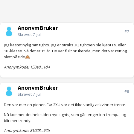
AnonymBruker
#7
Skrevet
7. juli
Jeg kastet nylig min tights. Jeg er straks 30, tightsen ble kjøpt i 9. eller
10.-klasse. Så det er 15 år. De var fullt brukende, men det var rett og
slett på tide
🙈
Anonymkode: 158e8...1d4
AnonymBruker
#8
Skrevet
7. juli
Den var mer en pioner. Før 2XU var det ikke vanlig at kvinner trente.
Nå kommer det hele tiden nye tights, som går lenger inn i rompa, og
blir mer trendy.
Anonymkode: 81028...97b