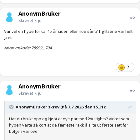
AnonymBruker
#5
Skrevet
7. juli
Var vel en hype for ca. 15 år siden eller noe sånt? Tightsene var helt
grei.
Anonymkode: 78992...704
7
AnonymBruker
#6
Skrevet
7. juli
AnonymBruker skrev (På 7.7.2026 den 15.31):
Har du brukt opp og kjøpt et nytt par med 2xu tights? Virker som
hypen varte så kort at de færreste rakk å slite ut første sett før
bølgen var over