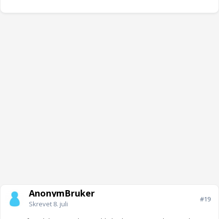
AnonymBruker
#19
Skrevet
8. juli