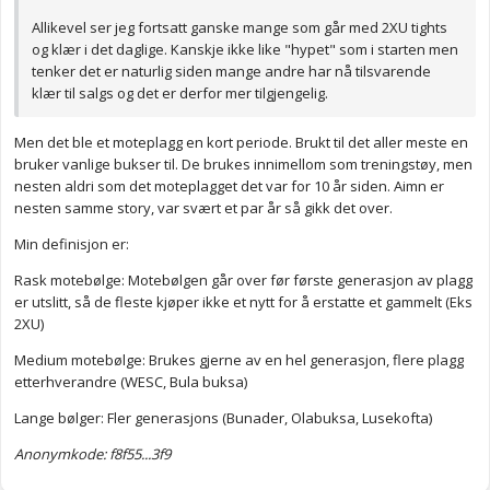
Allikevel ser jeg fortsatt ganske mange som går med 2XU tights
og klær i det daglige. Kanskje ikke like "hypet" som i starten men
tenker det er naturlig siden mange andre har nå tilsvarende
klær til salgs og det er derfor mer tilgjengelig.
Men det ble et moteplagg en kort periode. Brukt til det aller meste en
bruker vanlige bukser til. De brukes innimellom som treningstøy, men
nesten aldri som det moteplagget det var for 10 år siden. Aimn er
nesten samme story, var svært et par år så gikk det over.
Min definisjon er:
Rask motebølge: Motebølgen går over før første generasjon av plagg
er utslitt, så de fleste kjøper ikke et nytt for å erstatte et gammelt (Eks
2XU)
Medium motebølge: Brukes gjerne av en hel generasjon, flere plagg
etterhverandre (WESC, Bula buksa)
Lange bølger: Fler generasjons (Bunader, Olabuksa, Lusekofta)
Anonymkode: f8f55...3f9