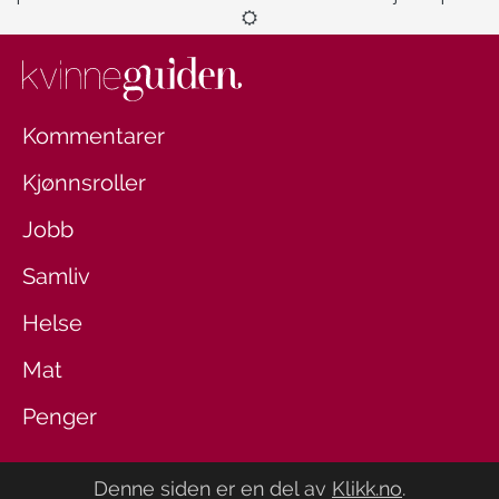
Kommentarer
Kjønnsroller
Jobb
Samliv
Helse
Mat
Penger
Denne siden er en del av
Klikk.no
.