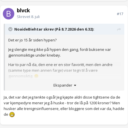
blvck
#17
Skrevet
8. juli
NoaideBiehtar skrev (På 8.7.2026 den 6.32):
Det er jo 15 år siden hypen?
Jeg slengte meg ikke på hypen den gang, fordi buksene var
gjennomsiktige under knebøy.
Har to par nå da, den ene er en stor favoritt, men den andre
(samme type men annen farge) viser tegn til å være
gjennomsiktig.
😑
Ekspander
Ja, det var det jeg tenkte også! Jeg kjøpte aldri disse tightsene da de
var kjempedyre mener jeg å huske - tror de lå på 1200 kroner? Men
husker alle trenignsinfluensere, eller bloggere som det var da, hadde
de