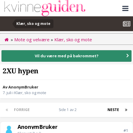
Klær, sko og mote
»
Mote og velvære
»
Klær, sko og mote
Vil du være med på bakrommet?
2XU hypen
Av AnonymBruker
7. juli
i
Klær, sko og mote
FORRIGE
Side 1 av 2
NESTE
AnonymBruker
#1