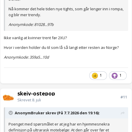
Nå kommer det hele tiden nye tights, som går lenger inn i rompa,
og blir mer trendy.
Anonymkode: 81028...97b
Ikke vanlig at kvinner trent før 2XU?
Hvor i verden holder du til som lå så langt etter resten av Norge?
Anonymkode: 359a5...10d
1
1
skeiv-ostepop
#11
Skrevet
8. juli
AnonymBruker skrev (På 7.7.2026 den 19.16):
Poenget med spørsmålet er at jeg har en hjemmesnekra
definisjon på ultrarask motebølge: At den går over før et