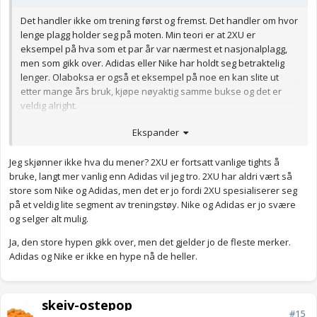
Det handler ikke om trening først og fremst. Det handler om hvor
lenge plagg holder seg på moten. Min teori er at 2XU er
eksempel på hva som et par år var nærmest et nasjonalplagg,
men som gikk over. Adidas eller Nike har holdt seg betraktelig
lenger. Olaboksa er også et eksempel på noe en kan slite ut
etter mange års bruk, kjøpe nøyaktig samme bukse og det er
veldig alright.
Anonymkode: f8f55...3f9
Ekspander
Jeg skjønner ikke hva du mener? 2XU er fortsatt vanlige tights å
bruke, langt mer vanlig enn Adidas vil jeg tro. 2XU har aldri vært så
store som Nike og Adidas, men det er jo fordi 2XU spesialiserer seg
på et veldig lite segment av treningstøy. Nike og Adidas er jo svære
og selger alt mulig.
Ja, den store hypen gikk over, men det gjelder jo de fleste merker.
Adidas og Nike er ikke en hype nå de heller.
skeiv-ostepop
#15