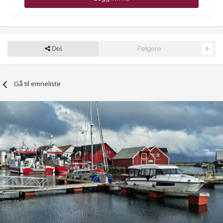
Del
Følgere
0
Gå til emneliste