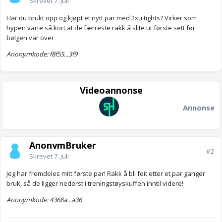
Skrevet
7. juli
Har du brukt opp og kjøpt et nytt par med 2xu tights? Virker som
hypen varte så kort at de færreste rakk å slite ut første sett før
bølgen var over
Anonymkode: f8f55...3f9
Videoannonse
Annonse
AnonymBruker
#2
Skrevet
7. juli
Jeg har fremdeles mitt første par! Rakk å bli feit etter et par ganger
bruk, så de ligger nederst i treningstøyskuffen inntil videre!
Anonymkode: 4368a...a36