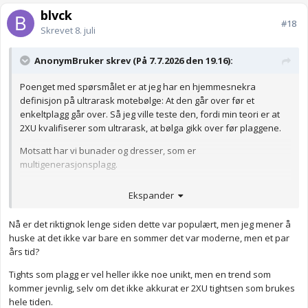
blvck
#18
Skrevet
8. juli
AnonymBruker skrev (På 7.7.2026 den 19.16):
Poenget med spørsmålet er at jeg har en hjemmesnekra
definisjon på ultrarask motebølge: At den går over før et
enkeltplagg går over. Så jeg ville teste den, fordi min teori er at
2XU kvalifiserer som ultrarask, at bølga gikk over før plaggene.
Motsatt har vi bunader og dresser, som er
multigenerasjonsplagg.
Anonymkode: f8f55...3f9
Ekspander
Nå er det riktignok lenge siden dette var populært, men jeg mener å
huske at det ikke var bare en sommer det var moderne, men et par
års tid?
Tights som plagg er vel heller ikke noe unikt, men en trend som
kommer jevnlig, selv om det ikke akkurat er 2XU tightsen som brukes
hele tiden.