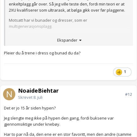
enkeltplagg går over. Så jeg ville teste den, fordi min teori er at
2XU kvalifiserer som ultrarask, at bølga gikk over før plaggene.
Motsatt har vi bunader og dresser, som er
multigenerasjonsplagg.
Anonymkode: f8f55...3f9
Ekspander
Pleier du å trene i dress og bunad du da?
1
NoaideBiehtar
#12
Skrevet
8. juli
Det er jo 15 år siden hypen?
Jeg slengte meg ikke på hypen den gang, fordi buksene var
gjennomsiktige under knebøy.
Har to par nå da, den ene er en stor favoritt, men den andre (samme