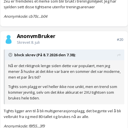
2xu er fremdeles et merke som blir brukt i treningsmiljøet. Jeg har
sjelden sett disse tightsene utenfor treningsarenaer
Anonymkode: cb70c...b04
AnonymBruker
#20
Skrevet
8. juli
blvck skrev (På 8.7.2026 den 7.38):
Nå er det riktignok lenge siden dette var populært, men jeg
mener å huske at det ikke var bare en sommer det var moderne,
men et par års tid?
Tights som plagg er vel heller ikke noe unikt, men en trend som
kommer jevnlig, selv om det ikke akkurat er 2XU tightsen som
brukes hele tiden.
Tights ligger ann til å bli multigenerasjonsplagg, det begynte vel å bli
velbrukt fra og med 80-tallet og brukes nå av alle.
Anonymkode: f8f55...3f9