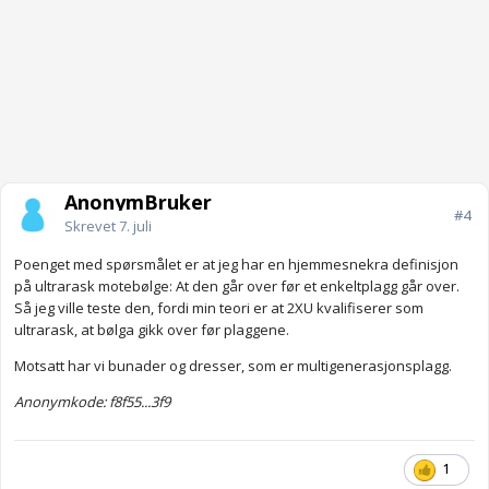
AnonymBruker
#4
Skrevet
7. juli
Poenget med spørsmålet er at jeg har en hjemmesnekra definisjon
på ultrarask motebølge: At den går over før et enkeltplagg går over.
Så jeg ville teste den, fordi min teori er at 2XU kvalifiserer som
ultrarask, at bølga gikk over før plaggene.
Motsatt har vi bunader og dresser, som er multigenerasjonsplagg.
Anonymkode: f8f55...3f9
1