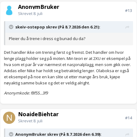
AnonymBruker
#13
Skrevet
8. juli
skeiv-ostepop skrev (På 8.7.2026 den 6.21):
Pleier du å trene i dress og bunad du da?
Det handler ikke om trening først og fremst. Det handler om hvor
lenge plagg holder seg på moten. Min teori er at 2XU er eksempel på
hva som et par år var nærmest et nasjonalplagg, men som gikk over.
Adidas eller Nike har holdt seg betraktelig lenger. Olaboksa er også
et eksempel på noe en kan slite ut etter mange års bruk, kjøpe
nøyaktig samme bukse og det er veldig alright.
Anonymkode: f8f55...3f9
NoaideBiehtar
#14
Skrevet
8. juli
AnonymBruker skrev (På 8.7.2026 den 6.39):