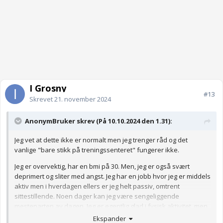
I Grosny
#13
Skrevet
21. november 2024
AnonymBruker skrev (På 10.10.2024 den 1.31):
Jeg vet at dette ikke er normalt men jeg trenger råd og det
vanlige "bare stikk på treningssenteret" fungerer ikke.
Jeg er overvektig, har en bmi på 30. Men, jeg er også svært
deprimert og sliter med angst. Jeg har en jobb hvor jeg er middels
aktiv men i hverdagen ellers er jeg helt passiv, omtrent
sittestillende. Noen dager kan jeg være sengeliggende
mesteparten av dagen. Jeg er egentlig glad i fysisk aktivitet, men
energien strekker ikke til og jeg kommer meg liksom aldri i gang.
Ekspander