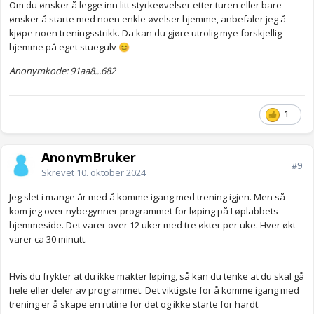
Om du ønsker å legge inn litt styrkeøvelser etter turen eller bare
ønsker å starte med noen enkle øvelser hjemme, anbefaler jeg å
kjøpe noen treningsstrikk. Da kan du gjøre utrolig mye forskjellig
hjemme på eget stuegulv
😊
Anonymkode: 91aa8...682
1
AnonymBruker
#9
Skrevet
10. oktober 2024
Jeg slet i mange år med å komme igang med trening igjen. Men så
kom jeg over nybegynner programmet for løping på Løplabbets
hjemmeside. Det varer over 12 uker med tre økter per uke. Hver økt
varer ca 30 minutt.
Hvis du frykter at du ikke makter løping, så kan du tenke at du skal gå
hele eller deler av programmet. Det viktigste for å komme igang med
trening er å skape en rutine for det og ikke starte for hardt.