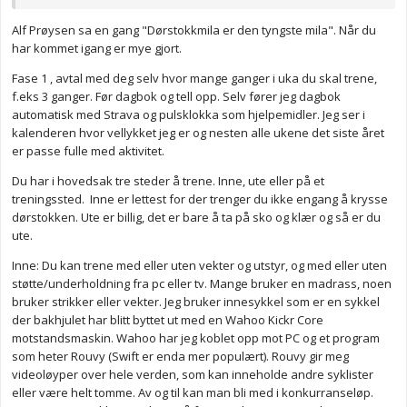
Hvilke øvelser kunne jeg begynt med i det små hjemme for å
Alf Prøysen sa en gang "Dørstokkmila er den tyngste mila". Når du
komme litt i gang? Har et håp om å kunne prøve treningssenter
har kommet igang er mye gjort.
igjen etter hvert men det blir ikke nå. De siste to gangene jeg
prøvde fikk jeg panikkanfall og det er ikke særlig hyggelig å få i
Fase 1 , avtal med deg selv hvor mange ganger i uka du skal trene,
et rom fullt av mennesker..
f.eks 3 ganger. Før dagbok og tell opp. Selv fører jeg dagbok
automatisk med Strava og pulsklokka som hjelpemidler. Jeg ser i
kalenderen hvor vellykket jeg er og nesten alle ukene det siste året
Anonymkode: 36421...2b7
er passe fulle med aktivitet.
Du har i hovedsak tre steder å trene. Inne, ute eller på et
treningssted. Inne er lettest for der trenger du ikke engang å krysse
dørstokken. Ute er billig, det er bare å ta på sko og klær og så er du
ute.
Inne: Du kan trene med eller uten vekter og utstyr, og med eller uten
støtte/underholdning fra pc eller tv. Mange bruker en madrass, noen
bruker strikker eller vekter. Jeg bruker innesykkel som er en sykkel
der bakhjulet har blitt byttet ut med en Wahoo Kickr Core
motstandsmaskin. Wahoo har jeg koblet opp mot PC og et program
som heter Rouvy (Swift er enda mer populært). Rouvy gir meg
videoløyper over hele verden, som kan inneholde andre syklister
eller være helt tomme. Av og til kan man bli med i konkurranseløp.