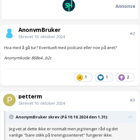
Annonse
AnonymBruker
#2
Skrevet
10. oktober 2024
Hva med å gå tur? Eventuelt med podcast eller noe på øret?
Anonymkode: 868e4...b2c
1
1
2
petterm
#3
Skrevet
10. oktober 2024
AnonymBruker skrev (På 10.10.2024 den 1.31):
Jeg vet at dette ikke er normalt men jeg trenger råd og det
vanlige "bare stikk på treningssenteret" fungerer ikke.