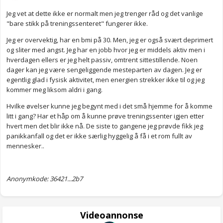
Jeg vet at dette ikke er normalt men jeg trenger råd og det vanlige
"bare stikk på treningssenteret" fungerer ikke.
Jeg er overvektig, har en bmi på 30. Men, jeg er også svært deprimert
og sliter med angst. Jeg har en jobb hvor jeg er middels aktiv men i
hverdagen ellers er jeg helt passiv, omtrent sittestillende. Noen
dager kan jeg være sengeliggende mesteparten av dagen. Jeg er
egentlig glad i fysisk aktivitet, men energien strekker ikke til og jeg
kommer meg liksom aldri i gang.
Hvilke øvelser kunne jeg begynt med i det små hjemme for å komme
litt i gang? Har et håp om å kunne prøve treningssenter igjen etter
hvert men det blir ikke nå. De siste to gangene jeg prøvde fikk jeg
panikkanfall og det er ikke særlig hyggelig å få i et rom fullt av
mennesker..
Anonymkode: 36421...2b7
Videoannonse