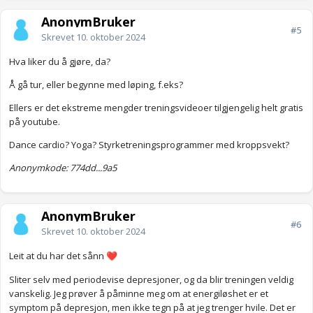
AnonymBruker
#5
Skrevet
10. oktober 2024
Hva liker du å gjøre, da?
Å gå tur, eller begynne med løping, f.eks?
Ellers er det ekstreme mengder treningsvideoer tilgjengelig helt gratis
på youtube.
Dance cardio? Yoga? Styrketreningsprogrammer med kroppsvekt?
Anonymkode: 774dd...9a5
AnonymBruker
#6
Skrevet
10. oktober 2024
Leit at du har det sånn
❤️
Sliter selv med periodevise depresjoner, og da blir treningen veldig
vanskelig. Jeg prøver å påminne meg om at energiløshet er et
symptom på depresjon, men ikke tegn på at jeg trenger hvile. Det er