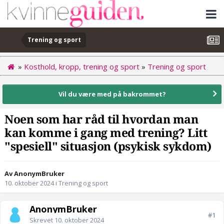
Trening og sport
»
Kosthold, kropp, trening og sport
»
Trening og sport
Vil du være med på bakrommet?
Noen som har råd til hvordan man
kan komme i gang med trening? Litt
"spesiell" situasjon (psykisk sykdom)
Av AnonymBruker
10. oktober 2024
i
Trening og sport
AnonymBruker
#1
Skrevet
10. oktober 2024