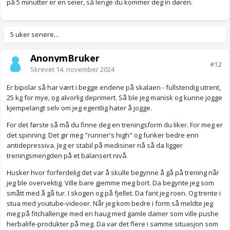
på 5 minutter er en seier, så lenge du kommer deg in døren.
5 uker senere...
AnonymBruker
#12
Skrevet
14. november 2024
Er bipolar så har vært i begge endene på skalaen - fullstendig utrent,
25 kg for mye, og alvorlig deprimert. Så ble jeg manisk og kunne jogge
kjempelangt selv om jeg egentlig hater å jogge.
For det første så må du finne deg en treningsform du liker. For meg er
det spinning. Det gir meg "runner's high" og funker bedre enn
antidepressiva. Jeg er stabil på medisiner nå så da ligger
treningsmengden på et balansert nivå.
Husker hvor forferdelig det var å skulle begynne å gå på trening når
jeg ble overvektig. Ville bare gjemme meg bort. Da begynte jeg som
smått med å gå tur. I skogen og på fjellet. Da fant jeg roen. Og trente i
stua med youtube-videoer. Når jeg kom bedre i form så meldte jeg
meg på fitchallenge med en haug med gamle damer som ville pushe
herbalife-produkter på meg. Da var det flere i samme situasjon som