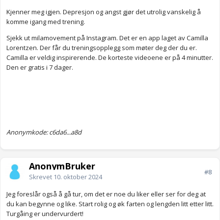
Kjenner meg igjen. Depresjon og angst gjør det utrolig vanskelig å
komme igang med trening.
Sjekk ut milamovement på Instagram. Det er en app laget av Camilla
Lorentzen. Der får du treningsopplegg som møter deg der du er.
Camilla er veldig inspirerende. De korteste videoene er på 4 minutter.
Den er gratis i 7 dager.
Anonymkode: c6da6...a8d
AnonymBruker
#8
Skrevet
10. oktober 2024
Jeg foreslår også å gå tur, om det er noe du liker eller ser for deg at
du kan begynne og like. Start rolig og øk farten og lengden litt etter litt.
Turgåing er undervurdert!