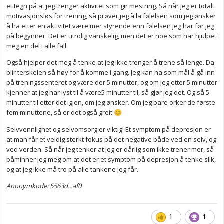
et tegn på at jeg trenger aktivitet som gir mestring. Så når jeg er totalt
motivasjonsløs for trening, så prøver jeg å la følelsen som jeg ønsker
å ha etter en aktivitet være mer styrende enn følelsen jeg har før jeg
på begynner. Det er utrolig vanskelig, men det er noe som har hjulpet
meg en del i alle fall.
Også hjelper det meg å tenke at jeg ikke trenger å trene så lenge. Da
blir terskelen så høy for å komme i gang. Jeg kan ha som mål å gå inn
på treningssenteret og være der 5 minutter, og om jeg etter 5 minutter
kjenner at jeg har lyst til å være5 minutter til, så gjør jeg det. Og så 5
minutter til etter det igjen, om jeg ønsker. Om jeg bare orker de første
fem minuttene, så er det også greit
😊
Selvvennlighet og selvomsorg er viktig! Et symptom på depresjon er
at man får et veldig sterkt fokus på det negative både ved en selv, og
ved verden. Så når jeg tenker at jeg er dårlig som ikke trener mer, så
påminner jeg meg om at det er et symptom på depresjon å tenke slik,
og at jeg ikke må tro på alle tankene jeg får.
Anonymkode: 5563d...af0
1
1