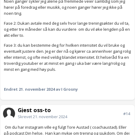
Noen ganger sykler jeg alene på fremmede veier samtidig som jeg
hører på foredrag eller musikk, og noen ganger hører jeg ikke på
noen ting.
Fase 2: Dukan avtale med deg selv hvor lange treningsøkter du vil ta,
og etter tre måneder så kan du vurdere om du vil øke lengden på en
økt eller to.
Fase 3: du kan bestemme deg for hvilken intensitet du vil bruke og
eventuelt justere den. Jeg er der nå og kjører ca annenhver gang rolig
eller intenst, og ofte med veldig blandet intensitet. Et helseråd fra en
troverdig youtuber er at minst en gang i uka bør være lang/rolig og
minst en gang med høy puls.
Endret
21. november 2024
av I Grosny
Gjest oss-to
#14
Skrevet
21. november 2024
Om du har instagram ville eg fulgt Tore Austad ( coachaustad). Eller
på podcast Din helse. Han kan mykje om trening og sjukdom. Om dei