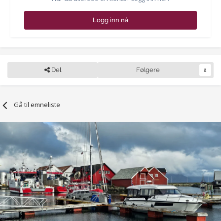
Logg inn nå
Del
Følgere
2
Gå til emneliste