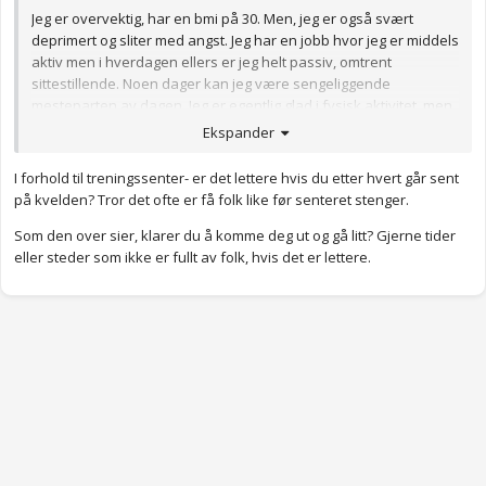
Jeg er overvektig, har en bmi på 30. Men, jeg er også svært
deprimert og sliter med angst. Jeg har en jobb hvor jeg er middels
aktiv men i hverdagen ellers er jeg helt passiv, omtrent
sittestillende. Noen dager kan jeg være sengeliggende
mesteparten av dagen. Jeg er egentlig glad i fysisk aktivitet, men
energien strekker ikke til og jeg kommer meg liksom aldri i gang.
Ekspander
Hvilke øvelser kunne jeg begynt med i det små hjemme for å
I forhold til treningssenter- er det lettere hvis du etter hvert går sent
komme litt i gang? Har et håp om å kunne prøve treningssenter
på kvelden? Tror det ofte er få folk like før senteret stenger.
igjen etter hvert men det blir ikke nå. De siste to gangene jeg
prøvde fikk jeg panikkanfall og det er ikke særlig hyggelig å få i
Som den over sier, klarer du å komme deg ut og gå litt? Gjerne tider
et rom fullt av mennesker..
eller steder som ikke er fullt av folk, hvis det er lettere.
Anonymkode: 36421...2b7